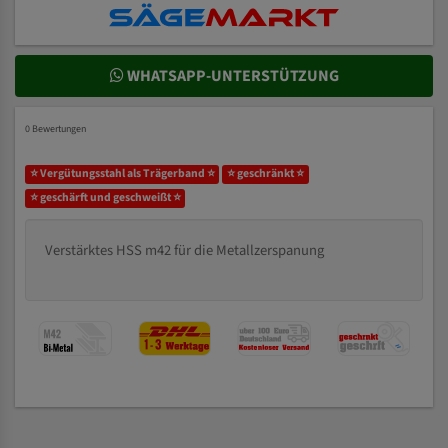
WHATSAPP-UNTERSTÜTZUNG
0 Bewertungen
⭐ Vergütungsstahl als Trägerband ⭐
⭐ geschränkt ⭐
⭐ geschärft und geschweißt ⭐
Verstärktes HSS m42 für die Metallzerspanung