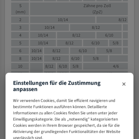
S
Zähne pro Zoll
(mm)
(ZpZ)
2
10/14
8/12
3
10/14
8/12
6/1
4
10/14
8/12
6/10
5/8
5
10/14
8/12
6/10
5/8
6
10/14
8/12
6/10
5/8
8
10/14
8/12
6/10
5/8
4/
10
8/12
6/10
5/8
4/6
12
8/12
6/10
4/6
×
Einstellungen für die Zustimmung
15
8/12
6/10
4/5
anpassen
20
4/6
4/5
30
4/5
4/5
Wir verwenden Cookies, damit Sie effizient navigieren und
50
4/5
3/4
bestimmte Funktionen ausführen können. Detaillierte
Informationen zu allen Cookies finden Sie unten unter jeder
80
3/4
Einwilligungskategorie. Die als „notwendig" kategorisierten
> 100
1,
Cookies werden in Ihrem Browser gespeichert, da sie für die
Aktivierung der grundlegenden Funktionalitäten der Website
VOLLMATERIAL
unerlässlich sind.