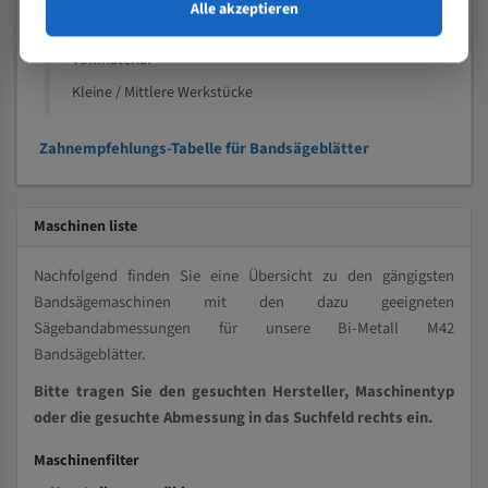
Speziell entwickelt für Profile / Rohre
Alle akzeptieren
Kleine und mittlere Profile / Kleine Durchmesser
Vollmaterial
Kleine / Mittlere Werkstücke
Zahnempfehlungs-Tabelle für Bandsägeblätter
Maschinen liste
Nachfolgend finden Sie eine Übersicht zu den gängigsten
Bandsägemaschinen mit den dazu geeigneten
Sägebandabmessungen für unsere Bi-Metall M42
Bandsägeblätter.
Bitte tragen Sie den gesuchten Hersteller, Maschinentyp
oder die gesuchte Abmessung in das Suchfeld rechts ein.
Maschinenfilter