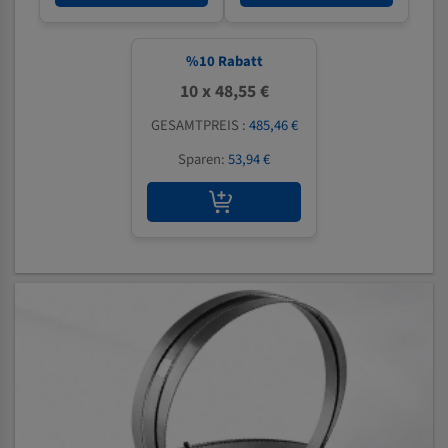
%
10
Rabatt
10 x 48,55 €
GESAMTPREIS :
485,46 €
Sparen:
53,94 €