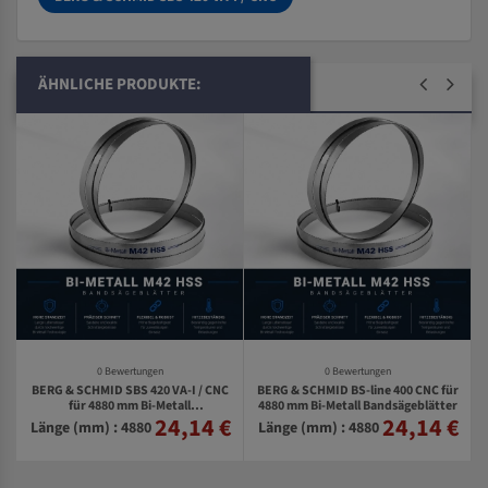
ÄHNLICHE PRODUKTE:
0 Bewertungen
0 Bewertungen
BERG & SCHMID SBS 420 VA-I / CNC
BERG & SCHMID BS-line 400 CNC für
r
für 4880 mm Bi-Metall
4880 mm Bi-Metall Bandsägeblätter
r
24,14 €
24,14 €
€
Bandsägeblätter
Länge (mm) : 4880
Länge (mm) : 4880