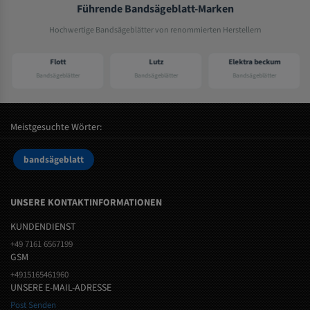
Führende Bandsägeblatt-Marken
Hochwertige Bandsägeblätter von renommierten Herstellern
Flott
Lutz
Elektra beckum
Bandsägeblätter
Bandsägeblätter
Bandsägeblätter
Meistgesuchte Wörter:
bandsägeblatt
UNSERE KONTAKTINFORMATIONEN
KUNDENDIENST
+49 7161 6567199
GSM
+4915165461960
UNSERE E-MAIL-ADRESSE
Post Senden