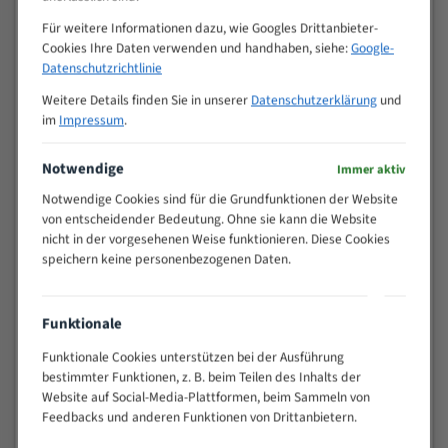
Zähne pro
M (mm)
Für weitere Informationen dazu, wie Googles Drittanbieter-
Zoll (ZpZ)
)
Cookies Ihre Daten verwenden und handhaben, siehe:
Google-
>
10/14
Datenschutzrichtlinie
25
Weitere Details finden Sie in unserer
Datenschutzerklärung
und
15 - 40
8/12
im
Impressum
.
25 - 50
6/10
35 - 70
5/8
Notwendige
Immer aktiv
50 - 120
4/6
Notwendige Cookies sind für die Grundfunktionen der Website
80 - 180
3/4
von entscheidender Bedeutung. Ohne sie kann die Website
130 -
2/3
nicht in der vorgesehenen Weise funktionieren. Diese Cookies
350
speichern keine personenbezogenen Daten.
150 -
1,5/2
450
200 -
Funktionale
1,1/1,6
600
Funktionale Cookies unterstützen bei der Ausführung
> 500
0,75/1,25
bestimmter Funktionen, z. B. beim Teilen des Inhalts der
Vorteile:
Website auf Social-Media-Plattformen, beim Sammeln von
Feedbacks und anderen Funktionen von Drittanbietern.
Vielseitiges Bandsägeblatt für verschiedenste