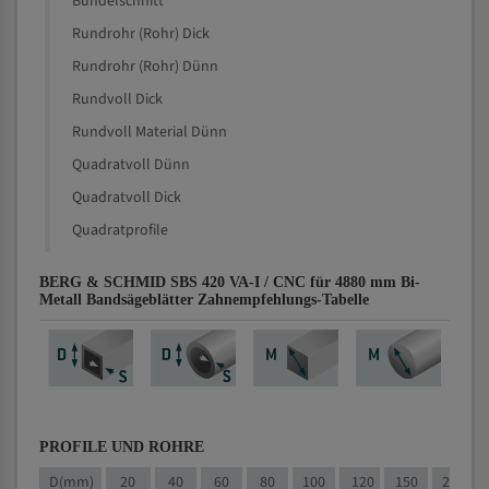
Bündelschnitt
Rundrohr (Rohr) Dick
Rundrohr (Rohr) Dünn
Rundvoll Dick
Rundvoll Material Dünn
Quadratvoll Dünn
Quadratvoll Dick
Quadratprofile
BERG & SCHMID SBS 420 VA-I / CNC für 4880 mm Bi-
Metall Bandsägeblätter Zahnempfehlungs-Tabelle
PROFILE UND ROHRE
D(mm)
20
40
60
80
100
120
150
200