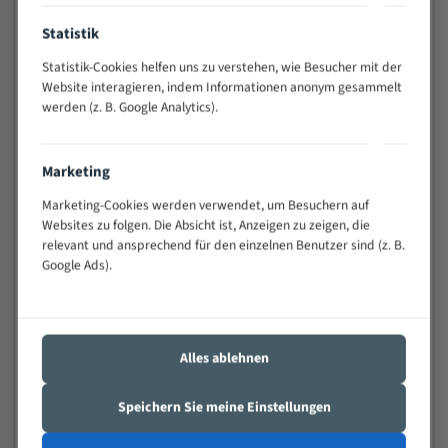
Anwendungen
Widerstandsfähig gegen Zahnbruch auch bei
Statistik
schwierigen Werkstücken (Materialmischung,
Statistik-Cookies helfen uns zu verstehen, wie Besucher mit der
wechselnde Verbindungslängen)
Website interagieren, indem Informationen anonym gesammelt
Sehr geringe Vibration
werden (z. B. Google Analytics).
Äußerst verschleißfest
Marketing
Technische Beschreibung:
Marketing-Cookies werden verwendet, um Besuchern auf
Positiver Spanwinkel
Websites zu folgen. Die Absicht ist, Anzeigen zu zeigen, die
relevant und ansprechend für den einzelnen Benutzer sind (z. B.
Bandkörper aus hochlegiertem Federstahl
Google Ads).
Legierte HSS-beschichtete Zahnspitzen
Spezielle Zahngeometrie und Zahnteilung
Materialien:
Alles ablehnen
Stahl
Speichern Sie meine Einstellungen
Nichteisenmetalle