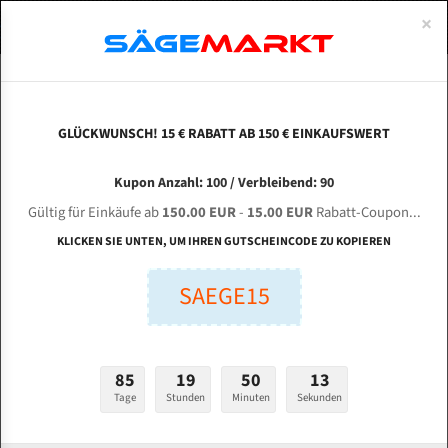
0
×
Spezialstahl Gehärtet
Uddeholm
Glatte
Eine Schneide, doppelte Fase
Spezialstahl
Standart
ÜBER UNS
DEUTSCH
Startseite
Bandsägeblätter Für Metall
Bi-Metal M42 (Standardgröße)
Ber
Uddeholm Gehärtet
Spezialstahl
Konvex
Zwei Schneiden, vierfache Fase
Uddeholm
gehärtete Zahnspitzen
ABOUTS
ENGLISH
GLÜCKWUNSCH! 15 € RABATT AB 150 € EINKAUFSWERT
Flexback
Gehärtete zahnspitzen
Konkav
Flexback Meterware
BERG & SCHMID SBS 420 VA-I / CNC für 4880
FRANCE
Kupon Anzahl: 100 / Verbleibend: 90
Dachzahnung
Bi-Metall Meterware
mm Bi-Metall Bandsägeblätter
Gültig für Einkäufe ab
150.00 EUR
-
15.00 EUR
Rabatt-Coupon...
Fleischerei Bandsägeblätter
KLICKEN SIE UNTEN, UM IHREN GUTSCHEINCODE ZU KOPIEREN
Länge (mm):
Bandmesser Glatt Meterware
SAEGE15
mm
Bandmesser Dachzahnung Meterware
Breite (mm):
Konkav Meterware
mm
85
19
50
12
Konvex Meterware
Tage
Stunden
Minuten
Sekunden
Stärken + Zahnteilung:
mm