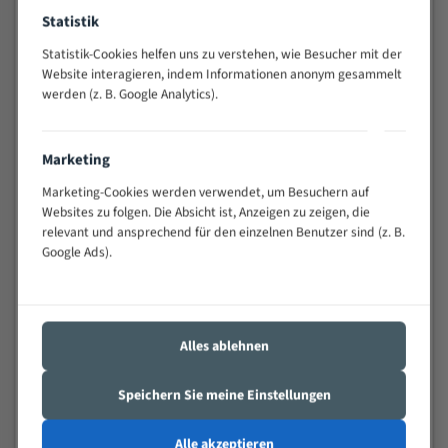
Widerstandsfähig gegen Zahnbruch auch bei
Statistik
schwierigen Werkstücken (Materialmischung,
Statistik-Cookies helfen uns zu verstehen, wie Besucher mit der
wechselnde Verbindungslängen)
Website interagieren, indem Informationen anonym gesammelt
Sehr geringe Vibration
werden (z. B. Google Analytics).
Äußerst verschleißfest
Marketing
Technische Beschreibung:
Marketing-Cookies werden verwendet, um Besuchern auf
Positiver Spanwinkel
Websites zu folgen. Die Absicht ist, Anzeigen zu zeigen, die
Bandkörper aus hochlegiertem Federstahl
relevant und ansprechend für den einzelnen Benutzer sind (z. B.
Google Ads).
Legierte HSS-beschichtete Zahnspitzen
Spezielle Zahngeometrie und Zahnteilung
Materialien:
Alles ablehnen
Stahl
Speichern Sie meine Einstellungen
Nichteisenmetalle
Speziell entwickelt für Profile / Rohre
Alle akzeptieren