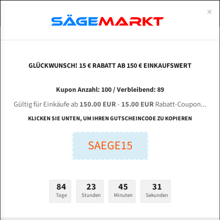
0
×
Spezialstahl Gehärtet
Uddeholm
Glatte
Eine Schneide, doppelte Fase
Spezialstahl
Standart
ÜBER UNS
DEUTSCH
Startseite
Bandsägeblätter Für Metall
Bi-Metal M42 (Standardgröße)
Bem
Uddeholm Gehärtet
Spezialstahl
Konvex
Zwei Schneiden, vierfache Fase
Uddeholm
gehärtete Zahnspitzen
ABOUTS
ENGLISH
GLÜCKWUNSCH! 15 € RABATT AB 150 € EINKAUFSWERT
Flexback
Gehärtete zahnspitzen
Konkav
Flexback Meterware
BEMAT / BENIGN BMT 330 SA für 4100 mm Bi-
FRANCE
Kupon Anzahl: 100 / Verbleibend: 89
Dachzahnung
Bi-Metall Meterware
Metall Bandsägeblätter
Gültig für Einkäufe ab
150.00 EUR
-
15.00 EUR
Rabatt-Coupon...
Fleischerei Bandsägeblätter
KLICKEN SIE UNTEN, UM IHREN GUTSCHEINCODE ZU KOPIEREN
Länge (mm):
Bandmesser Glatt Meterware
SAEGE15
mm
Bandmesser Dachzahnung Meterware
Breite (mm):
Konkav Meterware
mm
84
23
45
30
Konvex Meterware
Tage
Stunden
Minuten
Sekunden
Stärken + Zahnteilung:
mm