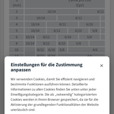
S
Zähne pro Zoll
(mm)
(ZpZ)
2
10/14
8/12
3
10/14
8/12
6/1
4
10/14
8/12
6/10
5/8
5
10/14
8/12
6/10
5/8
6
10/14
8/12
6/10
5/8
8
10/14
8/12
6/10
5/8
4/
10
8/12
6/10
5/8
4/6
12
8/12
6/10
4/6
15
8/12
6/10
4/5
×
Einstellungen für die Zustimmung
20
4/6
4/5
anpassen
30
4/5
4/5
Wir verwenden Cookies, damit Sie effizient navigieren und
50
4/5
3/4
bestimmte Funktionen ausführen können. Detaillierte
80
3/4
Informationen zu allen Cookies finden Sie unten unter jeder
Einwilligungskategorie. Die als „notwendig" kategorisierten
> 100
1,
Cookies werden in Ihrem Browser gespeichert, da sie für die
Aktivierung der grundlegenden Funktionalitäten der Website
VOLLMATERIAL
unerlässlich sind.
Zähne pro