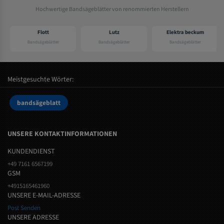
Hochwertige Bandsägeblätter von renommierten Herstellern
Flott
Lutz
Elektra beckum
Bandsägeblätter
Bandsägeblätter
Bandsägeblätter
Meistgesuchte Wörter:
bandsägeblatt
UNSERE KONTAKTINFORMATIONEN
KUNDENDIENST
+49 7161 6567199
GSM
+4915165461960
UNSERE E-MAIL-ADRESSE
Post Senden
UNSERE ADRESSE