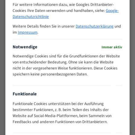
M (mm)
Zoll (ZpZ)
)
Für weitere Informationen dazu, wie Googles Drittanbieter-
Cookies Ihre Daten verwenden und handhaben, siehe:
Google-
>
10/14
Datenschutzrichtlinie
25
15 - 40
8/12
Weitere Details finden Sie in unserer
Datenschutzerklärung
und
im
Impressum
.
25 - 50
6/10
35 - 70
5/8
Notwendige
Immer aktiv
50 - 120
4/6
80 - 180
3/4
Notwendige Cookies sind für die Grundfunktionen der Website
von entscheidender Bedeutung. Ohne sie kann die Website
130 -
2/3
nicht in der vorgesehenen Weise funktionieren. Diese Cookies
350
speichern keine personenbezogenen Daten.
150 -
1,5/2
450
200 -
1,1/1,6
Funktionale
600
> 500
0,75/1,25
Funktionale Cookies unterstützen bei der Ausführung
bestimmter Funktionen, z. B. beim Teilen des Inhalts der
Vorteile:
Website auf Social-Media-Plattformen, beim Sammeln von
Feedbacks und anderen Funktionen von Drittanbietern.
Vielseitiges Bandsägeblatt für verschiedenste
Anwendungen