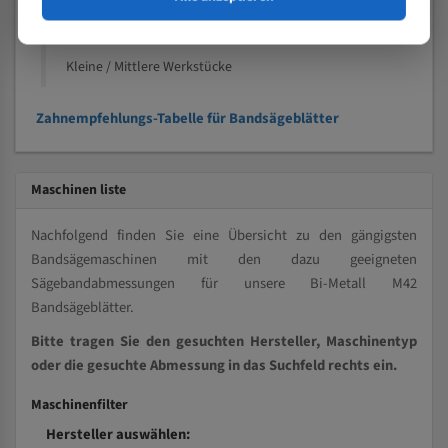
Kleine und mittlere Profile / Kleine Durchmesser
Vollmaterial
Kleine / Mittlere Werkstücke
Zahnempfehlungs-Tabelle für Bandsägeblätter
Maschinen liste
Nachfolgend finden Sie eine Übersicht zu den gängigsten
Bandsägemaschinen mit den dazu geeigneten
Sägebandabmessungen für unsere Bi-Metall M42
Bandsägeblätter.
Bitte tragen Sie den gesuchten Hersteller, Maschinentyp
oder die gesuchte Abmessung in das Suchfeld rechts ein.
Maschinenfilter
Hersteller auswählen: