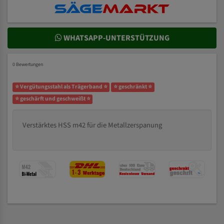
WHATSAPP-UNTERSTÜTZUNG
0 Bewertungen
⭐ Vergütungsstahl als Trägerband ⭐
⭐ geschränkt ⭐
⭐ geschärft und geschweißt ⭐
Verstärktes HSS m42 für die Metallzerspanung