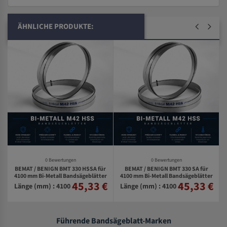
ÄHNLICHE PRODUKTE:
0 Bewertungen
0 Bewertungen
BEMAT / BENIGN BMT 330 HSSA für
BEMAT / BENIGN BMT 330 SA für
0
4100 mm Bi-Metall Bandsägeblätter
4100 mm Bi-Metall Bandsägeblätter
45,33 €
45,33 €
€
Länge (mm) : 4100
Länge (mm) : 4100
Führende Bandsägeblatt-Marken