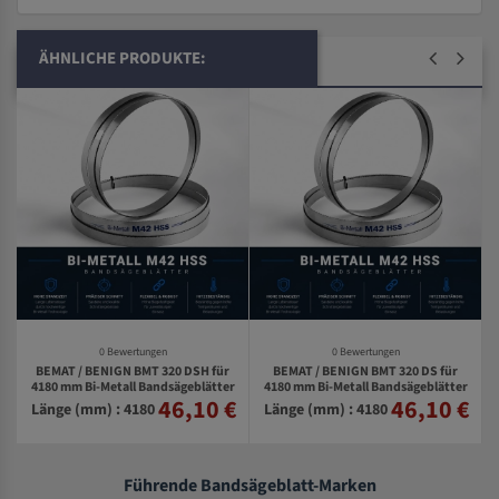
ÄHNLICHE PRODUKTE:
0 Bewertungen
0 Bewertungen
BEMAT / BENIGN BMT 320 DSH für
BEMAT / BENIGN BMT 320 DS für
4180 mm Bi-Metall Bandsägeblätter
4180 mm Bi-Metall Bandsägeblätter
r
46,10 €
46,10 €
€
Länge (mm) : 4180
Länge (mm) : 4180
Führende Bandsägeblatt-Marken