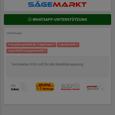
WHATSAPP-UNTERSTÜTZUNG
0 Bewertungen
⭐ Vergütungsstahl als Trägerband ⭐
⭐ geschränkt ⭐
⭐ geschärft und geschweißt ⭐
Verstärktes HSS m42 für die Metallzerspanung