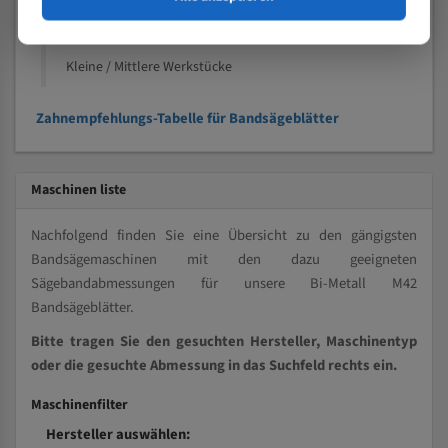
Kleine und mittlere Profile / Kleine Durchmesser
Vollmaterial
Kleine / Mittlere Werkstücke
Zahnempfehlungs-Tabelle für Bandsägeblätter
Maschinen liste
Nachfolgend finden Sie eine Übersicht zu den gängigsten
Bandsägemaschinen mit den dazu geeigneten
Sägebandabmessungen für unsere Bi-Metall M42
Bandsägeblätter.
Bitte tragen Sie den gesuchten Hersteller, Maschinentyp
oder die gesuchte Abmessung in das Suchfeld rechts ein.
Maschinenfilter
Hersteller auswählen: