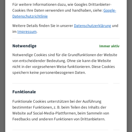
M (mm)
Zoll (ZpZ)
)
Für weitere Informationen dazu, wie Googles Drittanbieter-
Cookies Ihre Daten verwenden und handhaben, siehe:
Google-
>
10/14
Datenschutzrichtlinie
25
15 - 40
8/12
Weitere Details finden Sie in unserer
Datenschutzerklärung
und
im
Impressum
.
25 - 50
6/10
35 - 70
5/8
Notwendige
Immer aktiv
50 - 120
4/6
80 - 180
3/4
Notwendige Cookies sind für die Grundfunktionen der Website
von entscheidender Bedeutung. Ohne sie kann die Website
130 -
2/3
nicht in der vorgesehenen Weise funktionieren. Diese Cookies
350
speichern keine personenbezogenen Daten.
150 -
1,5/2
450
200 -
1,1/1,6
Funktionale
600
> 500
0,75/1,25
Funktionale Cookies unterstützen bei der Ausführung
bestimmter Funktionen, z. B. beim Teilen des Inhalts der
Vorteile:
Website auf Social-Media-Plattformen, beim Sammeln von
Feedbacks und anderen Funktionen von Drittanbietern.
Vielseitiges Bandsägeblatt für verschiedenste
Anwendungen