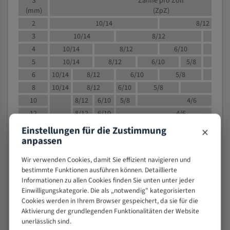
S
Zähne pro Zoll
(mm)
(ZpZ)
2
10/14
8/12
3
10/14
8/12
6/1
4
10/14
8/12
6/10
5/8
5
10/14
8/12
6/10
5/8
6
10/14
8/12
6/10
5/8
8
10/14
8/12
6/10
5/8
4/
10
8/12
6/10
5/8
4/6
12
8/12
6/10
4/6
15
8/12
6/10
4/5
×
Einstellungen für die Zustimmung
20
4/6
4/5
anpassen
30
4/5
4/5
Wir verwenden Cookies, damit Sie effizient navigieren und
50
4/5
3/4
bestimmte Funktionen ausführen können. Detaillierte
80
3/4
Informationen zu allen Cookies finden Sie unten unter jeder
Einwilligungskategorie. Die als „notwendig" kategorisierten
> 100
1,
Cookies werden in Ihrem Browser gespeichert, da sie für die
Aktivierung der grundlegenden Funktionalitäten der Website
VOLLMATERIAL
unerlässlich sind.
Zähne pro