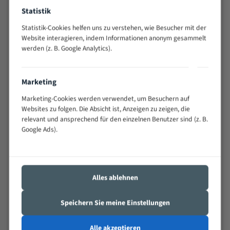
Widerstandsfähig gegen Zahnbruch auch bei
Statistik
schwierigen Werkstücken (Materialmischung,
Statistik-Cookies helfen uns zu verstehen, wie Besucher mit der
wechselnde Verbindungslängen)
Website interagieren, indem Informationen anonym gesammelt
Sehr geringe Vibration
werden (z. B. Google Analytics).
Äußerst verschleißfest
Marketing
Technische Beschreibung:
Marketing-Cookies werden verwendet, um Besuchern auf
Positiver Spanwinkel
Websites zu folgen. Die Absicht ist, Anzeigen zu zeigen, die
Bandkörper aus hochlegiertem Federstahl
relevant und ansprechend für den einzelnen Benutzer sind (z. B.
Google Ads).
Legierte HSS-beschichtete Zahnspitzen
Spezielle Zahngeometrie und Zahnteilung
Materialien:
Alles ablehnen
Stahl
Speichern Sie meine Einstellungen
Nichteisenmetalle
Speziell entwickelt für Profile / Rohre
Alle akzeptieren