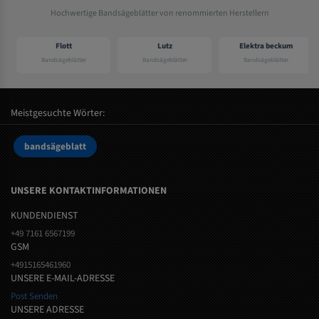
Hochwertige Bandsägeblätter von renommierten Herstellern
Flott
Lutz
Elektra beckum
Bandsägeblätter
Bandsägeblätter
Bandsägeblätter
Meistgesuchte Wörter:
bandsägeblatt
UNSERE KONTAKTINFORMATIONEN
KUNDENDIENST
+49 7161 6567199
GSM
+4915165461960
UNSERE E-MAIL-ADRESSE
Post Senden
UNSERE ADRESSE