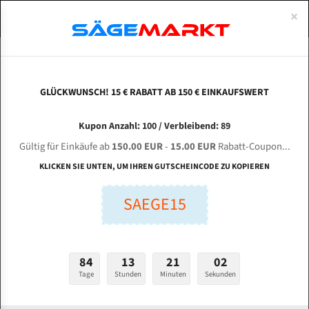
0
×
Spezialstahl Gehärtet
Uddeholm
Glatte
Eine Schneide, doppelte Fase
Spezialstahl
Standart
ÜBER UNS
DEUTSCH
Startseite
Bandsägeblätter Für Metall
Bi-Metal M42 (Standardgröße)
Bem
Uddeholm Gehärtet
Spezialstahl
Konvex
Zwei Schneiden, vierfache Fase
Uddeholm
gehärtete Zahnspitzen
ABOUTS
ENGLISH
GLÜCKWUNSCH! 15 € RABATT AB 150 € EINKAUFSWERT
Flexback
Gehärtete zahnspitzen
Konkav
Flexback Meterware
BEMAT / BENIGN BMT 320 DSH für 4180 mm Bi-
FRANCE
Kupon Anzahl: 100 / Verbleibend: 89
Dachzahnung
Bi-Metall Meterware
Metall Bandsägeblätter
Gültig für Einkäufe ab
150.00 EUR
-
15.00 EUR
Rabatt-Coupon...
Fleischerei Bandsägeblätter
KLICKEN SIE UNTEN, UM IHREN GUTSCHEINCODE ZU KOPIEREN
Länge (mm):
Bandmesser Glatt Meterware
SAEGE15
mm
Bandmesser Dachzahnung Meterware
Breite (mm):
Konkav Meterware
mm
84
13
21
01
Konvex Meterware
Tage
Stunden
Minuten
Sekunden
Stärken + Zahnteilung:
mm