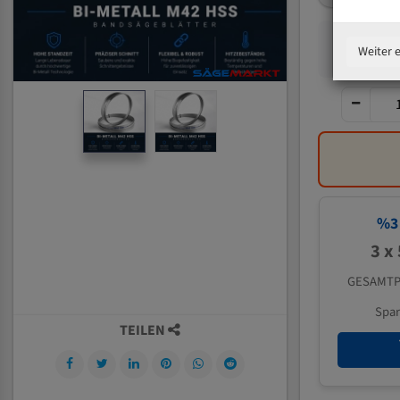
Weiter 
%
3
3 x
GESAMTP
Spa
TEILEN