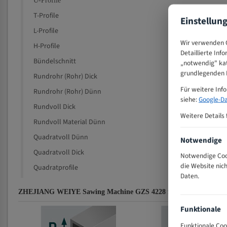
U-Profile
T-Profile
Einstellun
L-Profile
Wir verwenden C
H-Profile
Detaillierte Inf
Bündelschnitt
„notwendig" kat
grundlegenden F
Rundrohr (Rohr) Dick
Für weitere Inf
Rundrohr (Rohr) Dünn
siehe:
Google-Da
Rundvoll Dick
Weitere Details 
Rundvoll Material Dünn
Quadratvoll Dünn
Notwendige
Quadratvoll Dick
Notwendige Cook
die Website nic
Quadratprofile
Daten.
ZHEJIANG WEIYE Sawing Machine GZS 4228 für 5340 mm Bi-Metal
Funktionale
Funktionale Coo