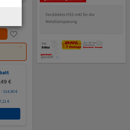
Verstärktes HSS m42 für die
Metallzerspanung
×
batt
,49 €
 :
514,90 €
7,21 €