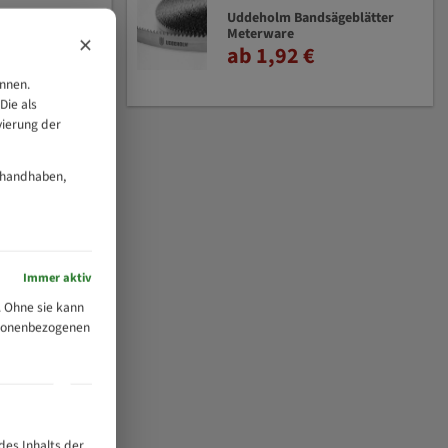
Uddeholm Bandsägeblätter
Meterware
×
ab 1,92 €
önnen.
Die als
vierung der
 handhaben,
Immer aktiv
 Ohne sie kann
ersonenbezogenen
des Inhalts der