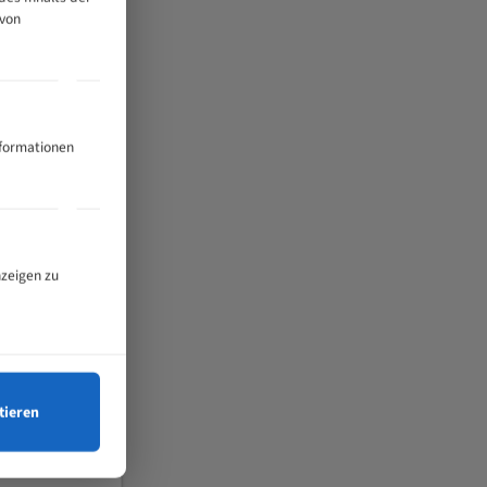
 von
nformationen
nzeigen zu
tieren