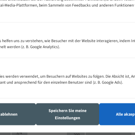
cial-Media-Plattformen, beim Sammeln von Feedbacks und anderen Funktionen
VOLLMATERIAL
es helfen uns zu verstehen, wie Besucher mit der Website interagieren, indem I
Zähne pro
300
500
M (mm)
t werden (z. B. Google Analytics).
Zoll (ZpZ)
)
>
10/14
25
5/8
15 - 40
8/12
0
5/8
es werden verwendet, um Besuchern auf Websites zu folgen. Die Absicht ist, A
25 - 50
6/10
8
4/6
vant und ansprechend für den einzelnen Benutzer sind (z. B. Google Ads).
35 - 70
5/8
4/6
50 - 120
4/6
4/6
80 - 180
3/4
6
130 -
4/5
Speichern Sie meine
2/3
350
s ablehnen
Alle akzep
Einstellungen
4/5
150 -
1,5/2
4/5
450
3/4