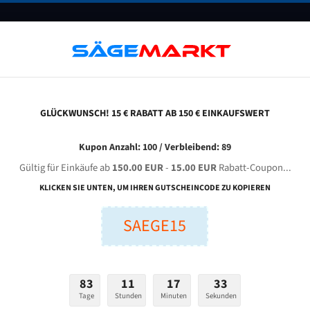
UNTERNEHMEN
FAQ
GUTSCHEINE
BLOG
KONTAKT
GLÜCKWUNSCH! 15 € RABATT AB 150 € EINKAUFSWERT
hejiang Weiye Sawing Machine Gzs 4228 Für 5340 Mm Bi-Metall Bandsägeblätter
Kupon Anzahl: 100 / Verbleibend: 89
Gültig für Einkäufe ab
150.00 EUR
-
15.00 EUR
Rabatt-Coupon...
IANG WEIYE Sawing Machine GZS 4228 für 5340 mm Bi-M
KLICKEN SIE UNTEN, UM IHREN GUTSCHEINCODE ZU KOPIEREN
Bandsägeblätter
SAEGE15
nge (mm):
Breite (mm):
Stärken + Zah
mm
mm
83
11
17
32
Welche Zahn soll 
Tage
Stunden
Minuten
Sekunden