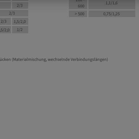
200 -
1,1/1,6
2/3
600
2/3
> 500
0,75/1,25
2/3
1,5/2,0
1/2
,5/2,0
tücken (Materialmischung, wechselnde Verbindungslängen)