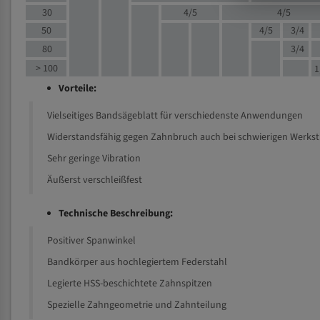
30
4/5
4/5
50
4/5
3/4
80
3/4
> 100
1
Vorteile:
Vielseitiges Bandsägeblatt für verschiedenste Anwendungen
Widerstandsfähig gegen Zahnbruch auch bei schwierigen Werks
Sehr geringe Vibration
Äußerst verschleißfest
Technische Beschreibung:
Positiver Spanwinkel
Bandkörper aus hochlegiertem Federstahl
Legierte HSS-beschichtete Zahnspitzen
Spezielle Zahngeometrie und Zahnteilung