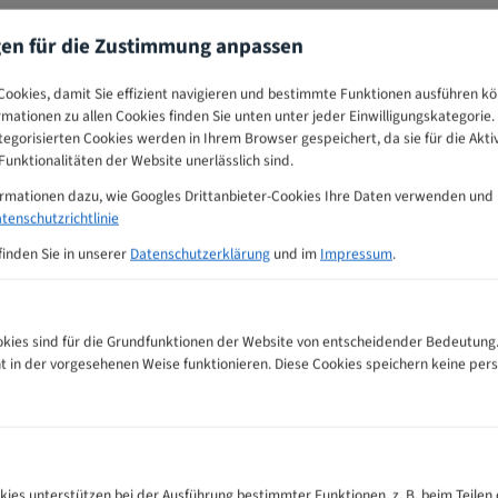
gen für die Zustimmung anpassen
ookies, damit Sie effizient navigieren und bestimmte Funktionen ausführen k
ormationen zu allen Cookies finden Sie unten unter jeder Einwilligungskategorie. 
egorisierten Cookies werden in Ihrem Browser gespeichert, da sie für die Akti
unktionalitäten der Website unerlässlich sind.
ormationen dazu, wie Googles Drittanbieter-Cookies Ihre Daten verwenden und
tenschutzrichtlinie
finden Sie in unserer
Datenschutzerklärung
und im
Impressum
.
ies sind für die Grundfunktionen der Website von entscheidender Bedeutung.
ht in der vorgesehenen Weise funktionieren. Diese Cookies speichern keine p
l Bandsägeblätter Zahnempfehlungs-Tabelle
kies unterstützen bei der Ausführung bestimmter Funktionen, z. B. beim Teilen 