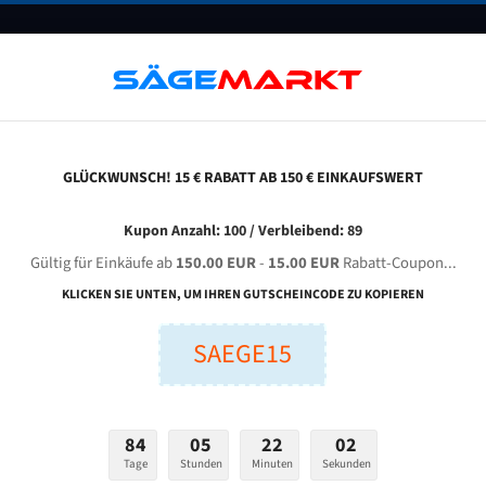
UNTERNEHMEN
FAQ
GUTSCHEINE
BLOG
KONTAKT
GLÜCKWUNSCH! 15 € RABATT AB 150 € EINKAUFSWERT
eiye Zhejiang Sawing Machine Gy 4235 / 65 L Für 4980 Mm Bi-Metall Bandsägeblätter
Kupon Anzahl: 100 / Verbleibend: 89
Gültig für Einkäufe ab
150.00 EUR
-
15.00 EUR
Rabatt-Coupon...
 Zhejiang Sawing Machine GY 4235 / 65 L für 4980 mm Bi-
KLICKEN SIE UNTEN, UM IHREN GUTSCHEINCODE ZU KOPIEREN
Bandsägeblätter
SAEGE15
nge (mm):
Breite (mm):
Stärken + Zah
mm
mm
84
05
22
01
Welche Zahn soll 
Tage
Stunden
Minuten
Sekunden