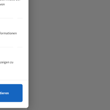
 von
nformationen
nzeigen zu
tieren