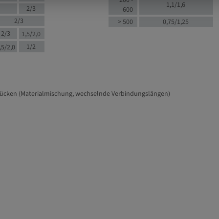
200 -
1,1/1,6
2/3
600
2/3
> 500
0,75/1,25
2/3
1,5/2,0
1/2
,5/2,0
tücken (Materialmischung, wechselnde Verbindungslängen)