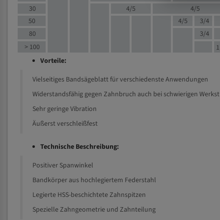
30
4/5
4/5
50
4/5
3/4
80
3/4
> 100
1
Vorteile:
Vielseitiges Bandsägeblatt für verschiedenste Anwendungen
Widerstandsfähig gegen Zahnbruch auch bei schwierigen Werks
Sehr geringe Vibration
Äußerst verschleißfest
Technische Beschreibung:
Positiver Spanwinkel
Bandkörper aus hochlegiertem Federstahl
Legierte HSS-beschichtete Zahnspitzen
Spezielle Zahngeometrie und Zahnteilung