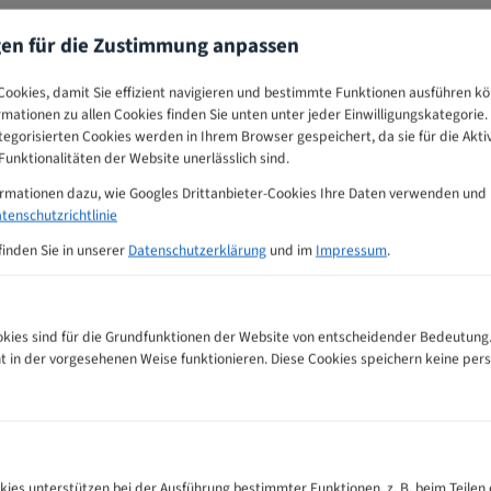
gen für die Zustimmung anpassen
ookies, damit Sie effizient navigieren und bestimmte Funktionen ausführen k
ormationen zu allen Cookies finden Sie unten unter jeder Einwilligungskategorie. 
egorisierten Cookies werden in Ihrem Browser gespeichert, da sie für die Akti
unktionalitäten der Website unerlässlich sind.
ormationen dazu, wie Googles Drittanbieter-Cookies Ihre Daten verwenden und
tenschutzrichtlinie
finden Sie in unserer
Datenschutzerklärung
und im
Impressum
.
ies sind für die Grundfunktionen der Website von entscheidender Bedeutung.
ht in der vorgesehenen Weise funktionieren. Diese Cookies speichern keine p
etall Bandsägeblätter Zahnempfehlungs-Tabelle
kies unterstützen bei der Ausführung bestimmter Funktionen, z. B. beim Teilen 