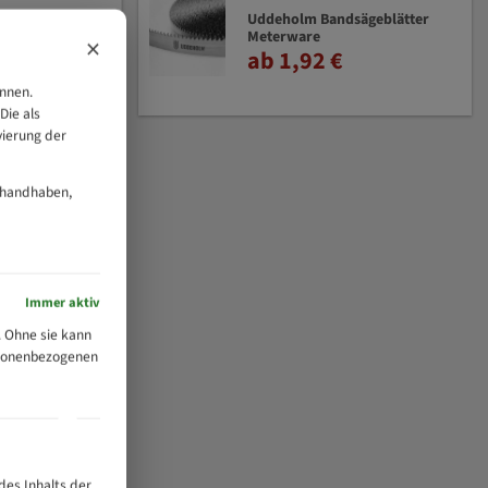
Uddeholm Bandsägeblätter
Meterware
×
ab 1,92 €
önnen.
Die als
vierung der
 handhaben,
Immer aktiv
 Ohne sie kann
ersonenbezogenen
des Inhalts der