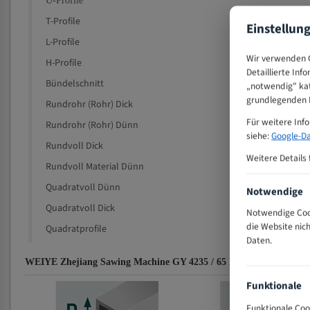
U-Profile
T-Profile
Einstellun
L-Profile
Wir verwenden C
H-Profile
Detaillierte Inf
Bündelschnitt
„notwendig" kat
grundlegenden F
Rundrohr (Rohr) Dick
Für weitere Inf
Rundrohr (Rohr) Dünn
siehe:
Google-Da
Rundvoll Dick
Weitere Details 
Rundvoll Material Dünn
Quadratvoll Dünn
Notwendige
Quadratvoll Dick
Notwendige Cook
die Website nic
Quadratprofile
Daten.
WEIYE Zhejiang Sawing Machine GY 4235 / 65 L für 4980 mm Bi-M
Funktionale
Funktionale Coo