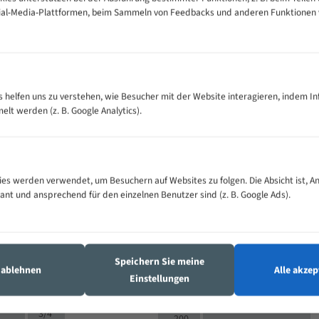
cial-Media-Plattformen, beim Sammeln von Feedbacks und anderen Funktionen
VOLLMATERIAL
es helfen uns zu verstehen, wie Besucher mit der Website interagieren, indem I
Zähne pro
300
500
M (mm)
t werden (z. B. Google Analytics).
Zoll (ZpZ)
)
>
10/14
25
5/8
15 - 40
8/12
0
5/8
es werden verwendet, um Besuchern auf Websites zu folgen. Die Absicht ist, A
25 - 50
6/10
8
4/6
vant und ansprechend für den einzelnen Benutzer sind (z. B. Google Ads).
35 - 70
5/8
4/6
50 - 120
4/6
4/6
80 - 180
3/4
6
130 -
4/5
Speichern Sie meine
2/3
350
s ablehnen
Alle akzep
Einstellungen
4/5
150 -
1,5/2
4/5
450
3/4