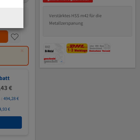
Verstärktes HSS m42 für die
Metallzerspanung
×
batt
,43 €
 :
494,28 €
4,93 €