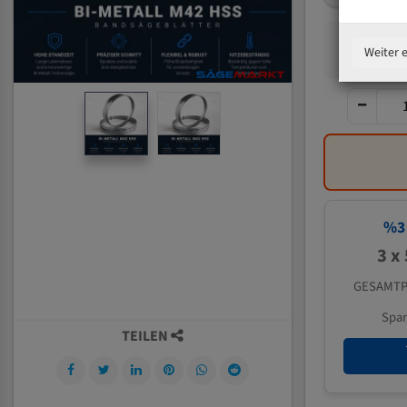
Weiter 
%
3
3 x
GESAMTP
Spa
TEILEN