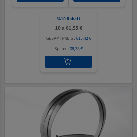
%
10
Rabatt
10 x 61,55 €
GESAMTPREIS :
615,42 €
Sparen:
68,38 €