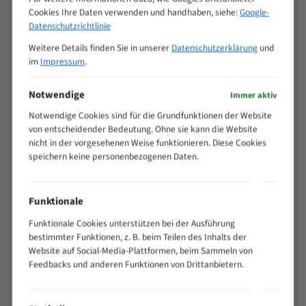
Zähne pro
Cookies Ihre Daten verwenden und handhaben, siehe:
Google-
M (mm)
Zoll (ZpZ)
)
Datenschutzrichtlinie
>
10/14
Weitere Details finden Sie in unserer
Datenschutzerklärung
und
25
im
Impressum
.
15 - 40
8/12
25 - 50
6/10
Notwendige
Immer aktiv
35 - 70
5/8
Notwendige Cookies sind für die Grundfunktionen der Website
50 - 120
4/6
von entscheidender Bedeutung. Ohne sie kann die Website
80 - 180
3/4
nicht in der vorgesehenen Weise funktionieren. Diese Cookies
130 -
speichern keine personenbezogenen Daten.
2/3
350
150 -
1,5/2
450
Funktionale
200 -
1,1/1,6
Funktionale Cookies unterstützen bei der Ausführung
600
bestimmter Funktionen, z. B. beim Teilen des Inhalts der
> 500
0,75/1,25
Website auf Social-Media-Plattformen, beim Sammeln von
Feedbacks und anderen Funktionen von Drittanbietern.
Vorteile:
Vielseitiges Bandsägeblatt für verschiedenste