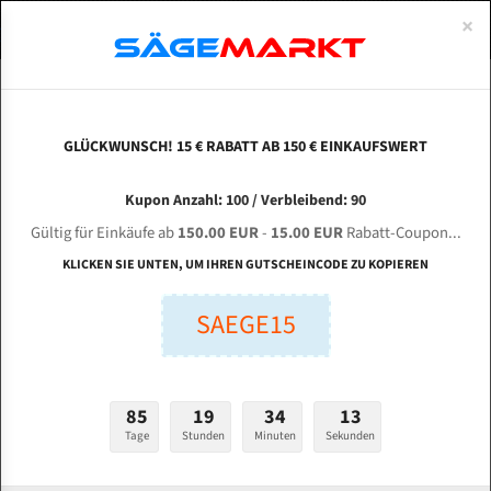
0
×
Spezialstahl Gehärtet
Uddeholm
Glatte
Eine Schneide, doppelte Fase
Spezialstahl
Standart
ÜBER UNS
DEUTSCH
Startseite
Bandsägeblätter Für Metall
Bi-Metal M42 (Standardgröße)
Wei
Uddeholm Gehärtet
Spezialstahl
Konvex
Zwei Schneiden, vierfache Fase
Uddeholm
gehärtete Zahnspitzen
ABOUTS
ENGLISH
GLÜCKWUNSCH! 15 € RABATT AB 150 € EINKAUFSWERT
Flexback
Gehärtete zahnspitzen
Konkav
Flexback Meterware
WEIYE Zhejiang Sawing Machine GS 4240 H für
FRANCE
Kupon Anzahl: 100 / Verbleibend: 90
Dachzahnung
Bi-Metall Meterware
6360 mm Bi-Metall Bandsägeblätter
Gültig für Einkäufe ab
150.00 EUR
-
15.00 EUR
Rabatt-Coupon...
Fleischerei Bandsägeblätter
KLICKEN SIE UNTEN, UM IHREN GUTSCHEINCODE ZU KOPIEREN
Länge (mm):
Bandmesser Glatt Meterware
SAEGE15
mm
Bandmesser Dachzahnung Meterware
Breite (mm):
Konkav Meterware
mm
85
19
34
11
Konvex Meterware
Tage
Stunden
Minuten
Sekunden
Stärken + Zahnteilung:
mm