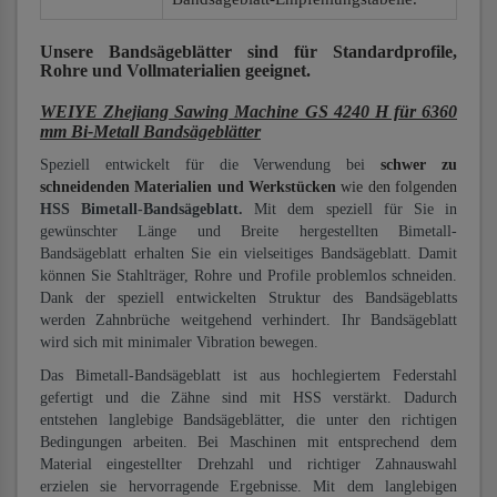
Unsere Bandsägeblätter
sind für Standardprofile,
Rohre und Vollmaterialien
geeignet.
WEIYE Zhejiang Sawing Machine GS 4240 H für 6360
mm Bi-Metall Bandsägeblätter
Speziell entwickelt für die Verwendung bei
schwer zu
schneidenden Materialien und Werkstücken
wie den folgenden
HSS Bimetall-Bandsägeblatt.
Mit dem speziell für Sie in
gewünschter Länge und Breite hergestellten Bimetall-
Bandsägeblatt erhalten Sie ein vielseitiges Bandsägeblatt. Damit
können Sie Stahlträger, Rohre und Profile problemlos schneiden.
Dank der speziell entwickelten Struktur des Bandsägeblatts
werden Zahnbrüche weitgehend verhindert. Ihr Bandsägeblatt
wird sich mit minimaler Vibration bewegen.
Das Bimetall-Bandsägeblatt ist aus hochlegiertem Federstahl
gefertigt und die Zähne sind mit HSS verstärkt. Dadurch
entstehen langlebige Bandsägeblätter, die unter den richtigen
Bedingungen arbeiten. Bei Maschinen mit entsprechend dem
Material eingestellter Drehzahl und richtiger Zahnauswahl
erzielen sie hervorragende Ergebnisse. Mit dem langlebigen