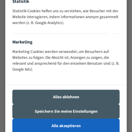
Anwendungen
Statistik
Widerstandsfähig gegen Zahnbruch auch bei
Statistik-Cookies helfen uns zu verstehen, wie Besucher mit der
schwierigen Werkstücken (Materialmischung,
Website interagieren, indem Informationen anonym gesammelt
wechselnde Verbindungslängen)
werden (z. B. Google Analytics).
Sehr geringe Vibration
Äußerst verschleißfest
Marketing
Marketing-Cookies werden verwendet, um Besuchern auf
Technische Beschreibung:
Websites zu folgen. Die Absicht ist, Anzeigen zu zeigen, die
relevant und ansprechend für den einzelnen Benutzer sind (z. B.
Positiver Spanwinkel
Google Ads).
Bandkörper aus hochlegiertem Federstahl
Legierte HSS-beschichtete Zahnspitzen
Spezielle Zahngeometrie und Zahnteilung
Alles ablehnen
Materialien:
Speichern Sie meine Einstellungen
Stahl
Nichteisenmetalle
Alle akzeptieren