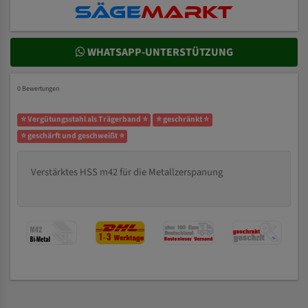
WHATSAPP-UNTERSTÜTZUNG
0 Bewertungen
⭐ Vergütungsstahl als Trägerband ⭐
⭐ geschränkt ⭐
⭐ geschärft und geschweißt ⭐
Verstärktes HSS m42 für die Metallzerspanung