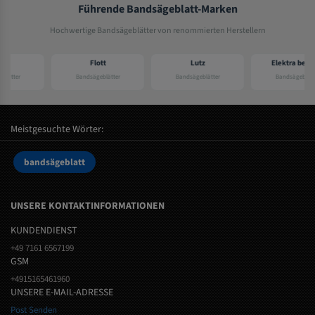
Führende Bandsägeblatt-Marken
Hochwertige Bandsägeblätter von renommierten Herstellern
Flott
Lutz
Elektra beckum
Bandsägeblätter
Bandsägeblätter
Bandsägeblätter
Meistgesuchte Wörter:
bandsägeblatt
UNSERE KONTAKTINFORMATIONEN
KUNDENDIENST
+49 7161 6567199
GSM
+4915165461960
UNSERE E-MAIL-ADRESSE
Post Senden