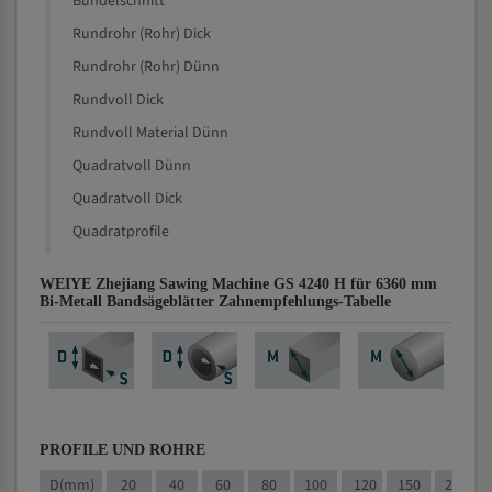
Bündelschnitt
Rundrohr (Rohr) Dick
Rundrohr (Rohr) Dünn
Rundvoll Dick
Rundvoll Material Dünn
Quadratvoll Dünn
Quadratvoll Dick
Quadratprofile
WEIYE Zhejiang Sawing Machine GS 4240 H für 6360 mm
Bi-Metall Bandsägeblätter Zahnempfehlungs-Tabelle
PROFILE UND ROHRE
D(mm)
20
40
60
80
100
120
150
200