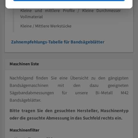
Speziell entwickelt für Profile / Rohre
Kleine und mittlere Profile / Kleine Durchmesser
Vollmaterial
Kleine / Mittlere Werkstücke
Zahnempfehlungs-Tabelle für Bandsägeblätter
Maschinen liste
Nachfolgend finden Sie eine Übersicht zu den gängigsten
Bandsägemaschinen mit den dazu geeigneten
Sägebandabmessungen für unsere Bi-Metall M42
Bandsägeblätter.
Bitte tragen Sie den gesuchten Hersteller, Maschinentyp
oder die gesuchte Abmessung in das Suchfeld rechts ein.
Maschinenfilter