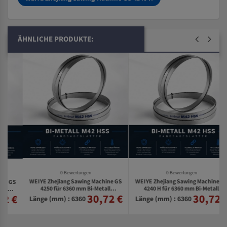
ÄHNLICHE PRODUKTE:
0 Bewertungen
0 Bewertungen
WEIYE Zhejiang Sawing Machine GS
WEIYE Zhejiang Sawing Machine GS
S
4250 für 6360 mm Bi-Metall
4240 H für 6360 mm Bi-Metall
30,72 €
30,72 €
€
Bandsägeblätter
Bandsägeblätter
Länge (mm) : 6360
Länge (mm) : 6360