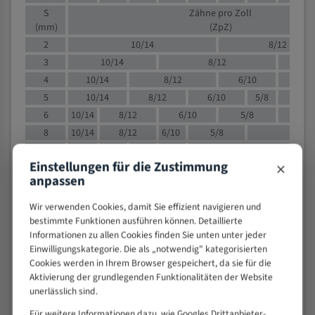
S
Zähne pro Zoll
(mm)
(ZpZ)
2
10/14
8/12
3
10/14
8/12
6/1
4
10/14
8/12
6/10
5/8
5
10/14
8/12
6/10
5/8
6
10/14
8/12
6/10
5/8
8
10/14
8/12
6/10
5/8
4/
10
8/12
6/10
5/8
4/6
×
Einstellungen für die Zustimmung
12
8/12
6/10
4/6
anpassen
15
8/12
6/10
4/5
20
4/6
4/5
Wir verwenden Cookies, damit Sie effizient navigieren und
30
4/5
4/5
bestimmte Funktionen ausführen können. Detaillierte
Informationen zu allen Cookies finden Sie unten unter jeder
50
4/5
3/4
Einwilligungskategorie. Die als „notwendig" kategorisierten
80
3/4
Cookies werden in Ihrem Browser gespeichert, da sie für die
> 100
1,
Aktivierung der grundlegenden Funktionalitäten der Website
unerlässlich sind.
VOLLMATERIAL
Für weitere Informationen dazu, wie Googles Drittanbieter-