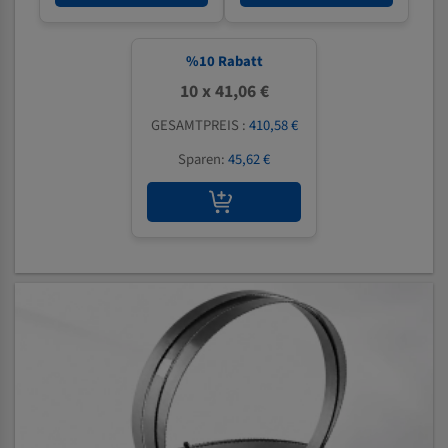
%
10
Rabatt
10 x 41,06 €
GESAMTPREIS :
410,58 €
Sparen:
45,62 €