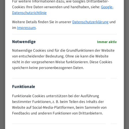
Für weitere Informationen dazu, wie Googles Drittanbieter-
M (mm)
Zoll (ZpZ)
)
Cookies Ihre Daten verwenden und handhaben, siehe:
Google-
>
Datenschutzrichtlinie
10/14
25
Weitere Details finden Sie in unserer
Datenschutzerklärung
und
15 - 40
8/12
im
Impressum
.
25 - 50
6/10
35 - 70
5/8
Notwendige
Immer aktiv
50 - 120
4/6
Notwendige Cookies sind für die Grundfunktionen der Website
80 - 180
3/4
von entscheidender Bedeutung. Ohne sie kann die Website
130 -
nicht in der vorgesehenen Weise funktionieren. Diese Cookies
2/3
350
speichern keine personenbezogenen Daten.
150 -
1,5/2
450
200 -
Funktionale
1,1/1,6
600
Funktionale Cookies unterstützen bei der Ausführung
> 500
0,75/1,25
bestimmter Funktionen, z. B. beim Teilen des Inhalts der
Website auf Social-Media-Plattformen, beim Sammeln von
Vorteile:
Feedbacks und anderen Funktionen von Drittanbietern.
Vielseitiges Bandsägeblatt für verschiedenste
Anwendungen