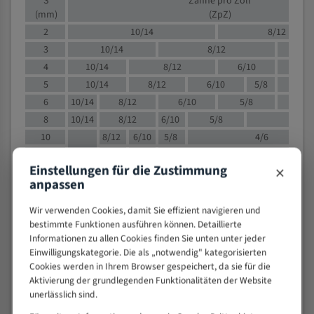
S
Zähne pro Zoll
(mm)
(ZpZ)
2
10/14
8/12
3
10/14
8/12
6/1
4
10/14
8/12
6/10
5/8
5
10/14
8/12
6/10
5/8
6
10/14
8/12
6/10
5/8
8
10/14
8/12
6/10
5/8
4/
10
8/12
6/10
5/8
4/6
12
8/12
6/10
4/6
×
Einstellungen für die Zustimmung
15
8/12
6/10
4/5
anpassen
20
4/6
4/5
30
4/5
4/5
Wir verwenden Cookies, damit Sie effizient navigieren und
bestimmte Funktionen ausführen können. Detaillierte
50
4/5
3/4
Informationen zu allen Cookies finden Sie unten unter jeder
80
3/4
Einwilligungskategorie. Die als „notwendig" kategorisierten
> 100
1,
Cookies werden in Ihrem Browser gespeichert, da sie für die
Aktivierung der grundlegenden Funktionalitäten der Website
VOLLMATERIAL
unerlässlich sind.
Zähne pro