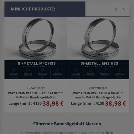
ÄHNLICHE PRODUKTE:
0 Bewertungen
0 Bewertungen
WAY TRAIN W 1318 SSA für 4130 mm
WAY TRAIN WS - 1318 FA für 4130
-
Bi-Metall Bandsägeblätter
mm Bi-Metall Bandsägeblätter
38,98 €
38,98 €
€
Länge (mm) : 4130
Länge (mm) : 4130
Führende Bandsägeblatt-Marken
Hochwertige Bandsägeblätter von renommierten Herstellern