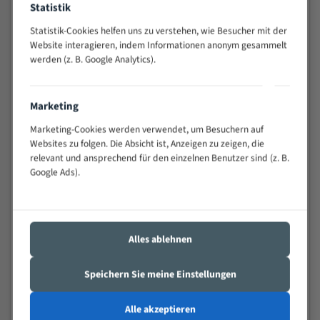
Statistik
Widerstandsfähig gegen Zahnbruch auch bei
schwierigen Werkstücken (Materialmischung,
Statistik-Cookies helfen uns zu verstehen, wie Besucher mit der
wechselnde Verbindungslängen)
Website interagieren, indem Informationen anonym gesammelt
werden (z. B. Google Analytics).
Sehr geringe Vibration
Äußerst verschleißfest
Marketing
Technische Beschreibung:
Marketing-Cookies werden verwendet, um Besuchern auf
Positiver Spanwinkel
Websites zu folgen. Die Absicht ist, Anzeigen zu zeigen, die
relevant und ansprechend für den einzelnen Benutzer sind (z. B.
Bandkörper aus hochlegiertem Federstahl
Google Ads).
Legierte HSS-beschichtete Zahnspitzen
Spezielle Zahngeometrie und Zahnteilung
Alles ablehnen
Materialien:
Stahl
Speichern Sie meine Einstellungen
Nichteisenmetalle
Alle akzeptieren
Speziell entwickelt für Profile / Rohre