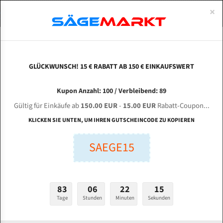
0
×
Spezialstahl Gehärtet
Uddeholm
Glatte
Eine Schneide, doppelte Fase
Spezialstahl
Standart
ÜBER UNS
DEUTSCH
Startseite
Bandsägeblätter Für Metall
Bi-Metal M42 (Standardgröße)
Way
Uddeholm Gehärtet
Spezialstahl
Konvex
Zwei Schneiden, vierfache Fase
Uddeholm
gehärtete Zahnspitzen
ABOUTS
ENGLISH
GLÜCKWUNSCH! 15 € RABATT AB 150 € EINKAUFSWERT
Flexback
Gehärtete zahnspitzen
Konkav
Flexback Meterware
WAY TRAIN WS - 20 für 4130 mm Bi-Metall
FRANCE
Kupon Anzahl: 100 / Verbleibend: 89
Dachzahnung
Bi-Metall Meterware
Bandsägeblätter
Gültig für Einkäufe ab
150.00 EUR
-
15.00 EUR
Rabatt-Coupon...
Fleischerei Bandsägeblätter
KLICKEN SIE UNTEN, UM IHREN GUTSCHEINCODE ZU KOPIEREN
Länge (mm):
Bandmesser Glatt Meterware
SAEGE15
mm
Bandmesser Dachzahnung Meterware
Breite (mm):
Konkav Meterware
mm
83
06
22
14
Konvex Meterware
Tage
Stunden
Minuten
Sekunden
Stärken + Zahnteilung:
mm