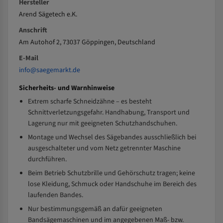
Hersteller
Arend Sägetech e.K.
Anschrift
Am Autohof 2, 73037 Göppingen, Deutschland
E-Mail
info@saegemarkt.de
Sicherheits- und Warnhinweise
Extrem scharfe Schneidzähne – es besteht
Schnittverletzungsgefahr. Handhabung, Transport und
Lagerung nur mit geeigneten Schutzhandschuhen.
Montage und Wechsel des Sägebandes ausschließlich bei
ausgeschalteter und vom Netz getrennter Maschine
durchführen.
Beim Betrieb Schutzbrille und Gehörschutz tragen; keine
lose Kleidung, Schmuck oder Handschuhe im Bereich des
laufenden Bandes.
Nur bestimmungsgemäß an dafür geeigneten
Bandsägemaschinen und im angegebenen Maß- bzw.