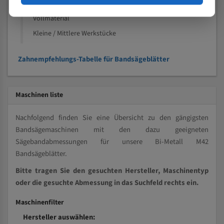
Kleine und mittlere Profile / Kleine Durchmesser
Vollmaterial
Kleine / Mittlere Werkstücke
Zahnempfehlungs-Tabelle für Bandsägeblätter
Maschinen liste
Nachfolgend finden Sie eine Übersicht zu den gängigsten
Bandsägemaschinen mit den dazu geeigneten
Sägebandabmessungen für unsere Bi-Metall M42
Bandsägeblätter.
Bitte tragen Sie den gesuchten Hersteller, Maschinentyp
oder die gesuchte Abmessung in das Suchfeld rechts ein.
Maschinenfilter
Hersteller auswählen: