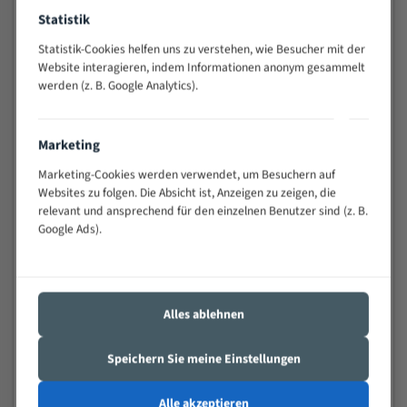
Widerstandsfähig gegen Zahnbruch auch bei
Statistik
schwierigen Werkstücken (Materialmischung,
Statistik-Cookies helfen uns zu verstehen, wie Besucher mit der
wechselnde Verbindungslängen)
Website interagieren, indem Informationen anonym gesammelt
Sehr geringe Vibration
werden (z. B. Google Analytics).
Äußerst verschleißfest
Marketing
Technische Beschreibung:
Marketing-Cookies werden verwendet, um Besuchern auf
Positiver Spanwinkel
Websites zu folgen. Die Absicht ist, Anzeigen zu zeigen, die
Bandkörper aus hochlegiertem Federstahl
relevant und ansprechend für den einzelnen Benutzer sind (z. B.
Google Ads).
Legierte HSS-beschichtete Zahnspitzen
Spezielle Zahngeometrie und Zahnteilung
Materialien:
Alles ablehnen
Stahl
Speichern Sie meine Einstellungen
Nichteisenmetalle
Speziell entwickelt für Profile / Rohre
Alle akzeptieren