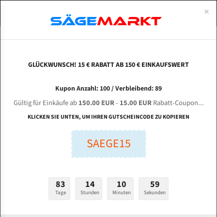
0
×
Spezialstahl Gehärtet
Uddeholm
Glatte
Eine Schneide, doppelte Fase
Spezialstahl
Standart
ÜBER UNS
DEUTSCH
Startseite
Bandsägeblätter Für Metall
Bi-Metal M42 (Standardgröße)
Way
Uddeholm Gehärtet
Spezialstahl
Konvex
Zwei Schneiden, vierfache Fase
Uddeholm
gehärtete Zahnspitzen
ABOUTS
ENGLISH
GLÜCKWUNSCH! 15 € RABATT AB 150 € EINKAUFSWERT
Flexback
Gehärtete zahnspitzen
Konkav
Flexback Meterware
WAY TRAIN WE - 330 SSA für 4100 mm Bi-Metall
FRANCE
Kupon Anzahl: 100 / Verbleibend: 89
Dachzahnung
Bi-Metall Meterware
Bandsägeblätter
Gültig für Einkäufe ab
150.00 EUR
-
15.00 EUR
Rabatt-Coupon...
Fleischerei Bandsägeblätter
KLICKEN SIE UNTEN, UM IHREN GUTSCHEINCODE ZU KOPIEREN
Länge (mm):
Bandmesser Glatt Meterware
SAEGE15
mm
Bandmesser Dachzahnung Meterware
Breite (mm):
Konkav Meterware
mm
83
14
10
58
Konvex Meterware
Tage
Stunden
Minuten
Sekunden
Stärken + Zahnteilung:
mm