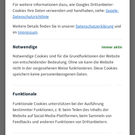
M (mm)
Zoll (ZpZ)
)
Für weitere Informationen dazu, wie Googles Drittanbieter-
Cookies Ihre Daten verwenden und handhaben, siehe:
Google-
>
10/14
Datenschutzrichtlinie
25
15 - 40
8/12
Weitere Details finden Sie in unserer
Datenschutzerklärung
und
im
Impressum
.
25 - 50
6/10
35 - 70
5/8
Notwendige
Immer aktiv
50 - 120
4/6
80 - 180
3/4
Notwendige Cookies sind für die Grundfunktionen der Website
von entscheidender Bedeutung. Ohne sie kann die Website
130 -
2/3
nicht in der vorgesehenen Weise funktionieren. Diese Cookies
350
speichern keine personenbezogenen Daten.
150 -
1,5/2
450
200 -
1,1/1,6
Funktionale
600
> 500
0,75/1,25
Funktionale Cookies unterstützen bei der Ausführung
bestimmter Funktionen, z. B. beim Teilen des Inhalts der
Vorteile:
Website auf Social-Media-Plattformen, beim Sammeln von
Feedbacks und anderen Funktionen von Drittanbietern.
Vielseitiges Bandsägeblatt für verschiedenste
Anwendungen