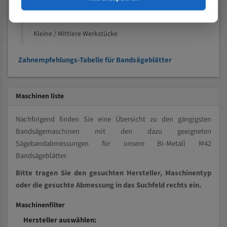
Kleine und mittlere Profile / Kleine Durchmesser
Vollmaterial
Kleine / Mittlere Werkstücke
Zahnempfehlungs-Tabelle für Bandsägeblätter
Maschinen liste
Nachfolgend finden Sie eine Übersicht zu den gängigsten
Bandsägemaschinen mit den dazu geeigneten
Sägebandabmessungen für unsere Bi-Metall M42
Bandsägeblätter.
Bitte tragen Sie den gesuchten Hersteller, Maschinentyp
oder die gesuchte Abmessung in das Suchfeld rechts ein.
Maschinenfilter
Hersteller auswählen: