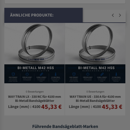
ÄHNLICHE PRODUKTE:
0 Bewertungen
0 Bewertungen
WAY TRAIN LX - 330 NC für 4100 mm
WAY TRAIN UE - 330 A für 4100 mm
m
Bi-Metall Bandsägeblätter
Bi-Metall Bandsägeblätter
45,33 €
45,33 €
€
Länge (mm) : 4100
Länge (mm) : 4100
Führende Bandsägeblatt-Marken