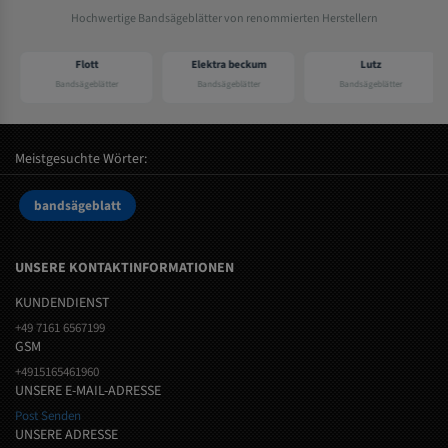
Hochwertige Bandsägeblätter von renommierten Herstellern
Flott
Elektra beckum
Lutz
Bandsägeblätter
Bandsägeblätter
Bandsägeblätter
Meistgesuchte Wörter:
bandsägeblatt
UNSERE KONTAKTINFORMATIONEN
KUNDENDIENST
+49 7161 6567199
GSM
+4915165461960
UNSERE E-MAIL-ADRESSE
Post Senden
UNSERE ADRESSE