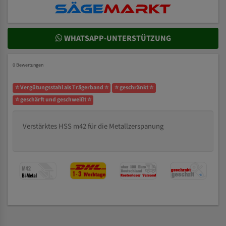
WHATSAPP-UNTERSTÜTZUNG
0 Bewertungen
⭐ Vergütungsstahl als Trägerband ⭐
⭐ geschränkt ⭐
⭐ geschärft und geschweißt ⭐
Verstärktes HSS m42 für die Metallzerspanung