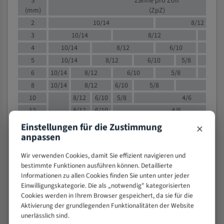
S
Zähne pro Zoll
(mm)
(ZpZ)
2
10/14
8/12
3
10/14
8/12
6/1
4
10/14
8/12
6/10
5/8
5
10/14
8/12
6/10
5/8
6
10/14
8/12
6/10
5/8
8
10/14
8/12
6/10
5/8
4/
10
8/12
6/10
5/8
4/6
12
8/12
6/10
4/6
15
8/12
6/10
4/5
×
Einstellungen für die Zustimmung
20
4/6
4/5
anpassen
30
4/5
4/5
Wir verwenden Cookies, damit Sie effizient navigieren und
50
4/5
3/4
bestimmte Funktionen ausführen können. Detaillierte
80
3/4
Informationen zu allen Cookies finden Sie unten unter jeder
Einwilligungskategorie. Die als „notwendig" kategorisierten
> 100
1,
Cookies werden in Ihrem Browser gespeichert, da sie für die
Aktivierung der grundlegenden Funktionalitäten der Website
VOLLMATERIAL
unerlässlich sind.
Zähne pro