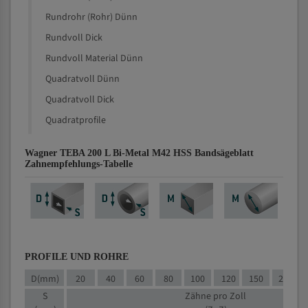
Rundrohr (Rohr) Dünn
Rundvoll Dick
Rundvoll Material Dünn
Quadratvoll Dünn
Quadratvoll Dick
Quadratprofile
Wagner TEBA 200 L Bi-Metal M42 HSS Bandsägeblatt
Zahnempfehlungs-Tabelle
PROFILE UND ROHRE
D(mm)
20
40
60
80
100
120
150
200
S
Zähne pro Zoll