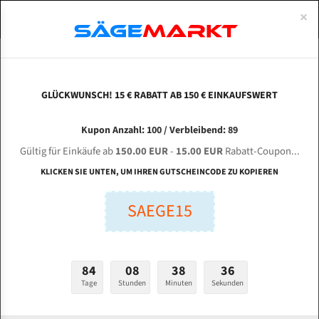
0
×
Spezialstahl Gehärtet
Uddeholm
Glatte
Eine Schneide, doppelte Fase
Spezialstahl
Standart
ÜBER UNS
DEUTSCH
Startseite
Bandsägeblätter Für Metall
Bi-Metal M42 (Standardgröße)
Wag
Uddeholm Gehärtet
Spezialstahl
Konvex
Zwei Schneiden, vierfache Fase
Uddeholm
gehärtete Zahnspitzen
ABOUTS
ENGLISH
GLÜCKWUNSCH! 15 € RABATT AB 150 € EINKAUFSWERT
Flexback
Gehärtete zahnspitzen
Konkav
Flexback Meterware
Wagner TEBA 200 L Bi-Metal M42 HSS
FRANCE
Kupon Anzahl: 100 / Verbleibend: 89
Dachzahnung
Bi-Metall Meterware
Bandsägeblatt
Gültig für Einkäufe ab
150.00 EUR
-
15.00 EUR
Rabatt-Coupon...
Fleischerei Bandsägeblätter
KLICKEN SIE UNTEN, UM IHREN GUTSCHEINCODE ZU KOPIEREN
Länge (mm):
Bandmesser Glatt Meterware
SAEGE15
mm
Bandmesser Dachzahnung Meterware
Breite (mm):
Konkav Meterware
mm
84
08
38
35
Konvex Meterware
Tage
Stunden
Minuten
Sekunden
Stärken + Zahnteilung:
mm