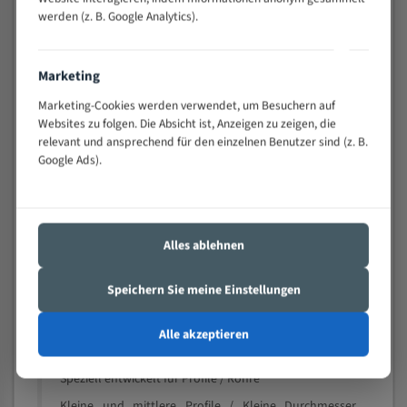
schwierigen Werkstücken (Materialmischung,
werden (z. B. Google Analytics).
wechselnde Verbindungslängen)
Sehr geringe Vibration
Marketing
Äußerst verschleißfest
Marketing-Cookies werden verwendet, um Besuchern auf
Websites zu folgen. Die Absicht ist, Anzeigen zu zeigen, die
Technische Beschreibung:
relevant und ansprechend für den einzelnen Benutzer sind (z. B.
Google Ads).
Positiver Spanwinkel
Bandkörper aus hochlegiertem Federstahl
Legierte HSS-beschichtete Zahnspitzen
Alles ablehnen
Spezielle Zahngeometrie und Zahnteilung
Materialien:
Speichern Sie meine Einstellungen
Stahl
Alle akzeptieren
Nichteisenmetalle
Speziell entwickelt für Profile / Rohre
Kleine und mittlere Profile / Kleine Durchmesser