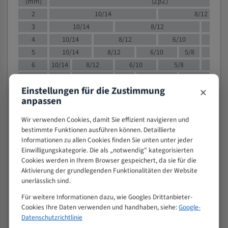
(mm)
(ZpZ)
2
10/14
8/12
3
10/14
8/12
6/1
4
10/14
8/12
6/10
5/8
5
10/14
8/12
6/10
5/8
6
10/14
8/12
6/10
5/8
8
10/14
8/12
6/10
5/8
4/
×
Einstellungen für die Zustimmung
10
8/12
6/10
5/8
4/6
anpassen
12
8/12
6/10
4/6
15
8/12
6/10
4/5
Wir verwenden Cookies, damit Sie effizient navigieren und
20
4/6
4/5
bestimmte Funktionen ausführen können. Detaillierte
Informationen zu allen Cookies finden Sie unten unter jeder
30
4/5
4/5
Einwilligungskategorie. Die als „notwendig" kategorisierten
50
4/5
3/4
Cookies werden in Ihrem Browser gespeichert, da sie für die
80
3/4
Aktivierung der grundlegenden Funktionalitäten der Website
unerlässlich sind.
> 100
1,
Für weitere Informationen dazu, wie Googles Drittanbieter-
VOLLMATERIAL
Cookies Ihre Daten verwenden und handhaben, siehe:
Google-
Zähne pro
Datenschutzrichtlinie
M (mm)
Zoll (ZpZ)
)