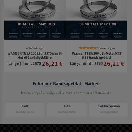
0 Bewertungen
0 Bewertungen
WAGNER TEBA 200 L für 2570 mm Bi-
Wagner TEBA 200 L Bi-Metal M42
Metall Bandsägeblätter
HSS Bandsägeblatt
26,21 €
26,21 €
€
Länge (mm) : 2570
Länge (mm) : 2570
Führende Bandsägeblatt-Marken
Hochwertige Bandsägeblätter von renommierten Herstellern
Flott
Lutz
Elektra beckum
Bandsägeblätter
Bandsägeblätter
Bandsägeblätter