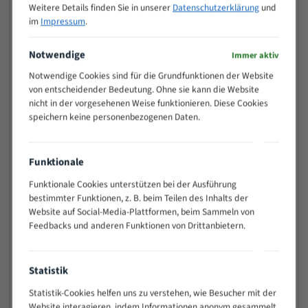
Weitere Details finden Sie in unserer
Datenschutzerklärung
und
>
10/14
im
Impressum
.
25
15 - 40
8/12
Notwendige
Immer aktiv
25 - 50
6/10
Notwendige Cookies sind für die Grundfunktionen der Website
35 - 70
5/8
von entscheidender Bedeutung. Ohne sie kann die Website
50 - 120
4/6
nicht in der vorgesehenen Weise funktionieren. Diese Cookies
80 - 180
3/4
speichern keine personenbezogenen Daten.
130 -
2/3
350
Funktionale
150 -
1,5/2
450
Funktionale Cookies unterstützen bei der Ausführung
200 -
bestimmter Funktionen, z. B. beim Teilen des Inhalts der
1,1/1,6
600
Website auf Social-Media-Plattformen, beim Sammeln von
> 500
0,75/1,25
Feedbacks und anderen Funktionen von Drittanbietern.
Vorteile:
Statistik
Vielseitiges Bandsägeblatt für verschiedenste
Anwendungen
Statistik-Cookies helfen uns zu verstehen, wie Besucher mit der
Widerstandsfähig gegen Zahnbruch auch bei
Website interagieren, indem Informationen anonym gesammelt