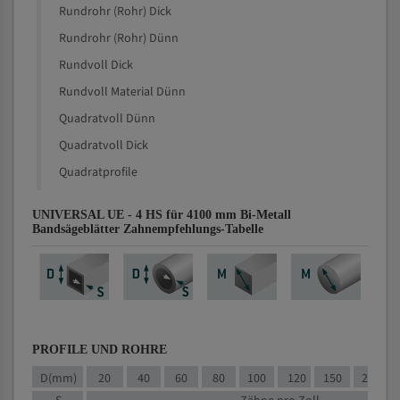
Rundrohr (Rohr) Dick
Rundrohr (Rohr) Dünn
Rundvoll Dick
Rundvoll Material Dünn
Quadratvoll Dünn
Quadratvoll Dick
Quadratprofile
UNIVERSAL UE - 4 HS für 4100 mm Bi-Metall
Bandsägeblätter Zahnempfehlungs-Tabelle
PROFILE UND ROHRE
D(mm)
20
40
60
80
100
120
150
200