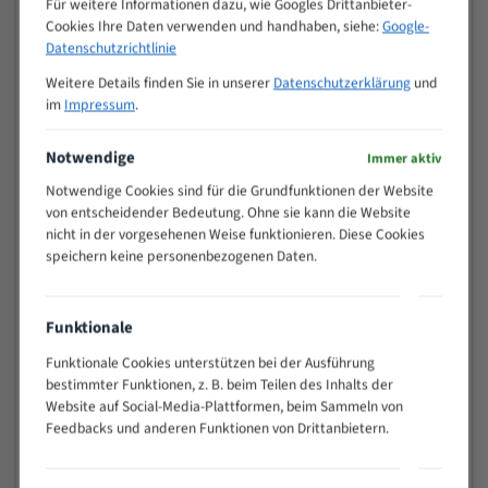
Für weitere Informationen dazu, wie Googles Drittanbieter-
M (mm)
Zoll (ZpZ)
)
Cookies Ihre Daten verwenden und handhaben, siehe:
Google-
>
Datenschutzrichtlinie
10/14
25
Weitere Details finden Sie in unserer
Datenschutzerklärung
und
15 - 40
8/12
im
Impressum
.
25 - 50
6/10
35 - 70
5/8
Notwendige
Immer aktiv
50 - 120
4/6
Notwendige Cookies sind für die Grundfunktionen der Website
80 - 180
3/4
von entscheidender Bedeutung. Ohne sie kann die Website
130 -
nicht in der vorgesehenen Weise funktionieren. Diese Cookies
2/3
350
speichern keine personenbezogenen Daten.
150 -
1,5/2
450
200 -
Funktionale
1,1/1,6
600
Funktionale Cookies unterstützen bei der Ausführung
> 500
0,75/1,25
bestimmter Funktionen, z. B. beim Teilen des Inhalts der
Website auf Social-Media-Plattformen, beim Sammeln von
Vorteile:
Feedbacks und anderen Funktionen von Drittanbietern.
Vielseitiges Bandsägeblatt für verschiedenste
Anwendungen