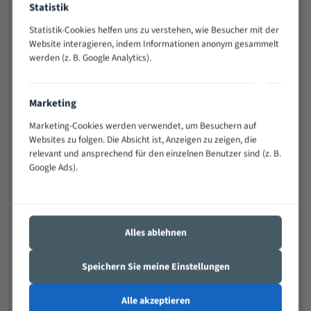
Statistik
Widerstandsfähig gegen Zahnbruch auch bei
schwierigen Werkstücken (Materialmischung,
Statistik-Cookies helfen uns zu verstehen, wie Besucher mit der
wechselnde Verbindungslängen)
Website interagieren, indem Informationen anonym gesammelt
werden (z. B. Google Analytics).
Sehr geringe Vibration
Äußerst verschleißfest
Marketing
Technische Beschreibung:
Marketing-Cookies werden verwendet, um Besuchern auf
Positiver Spanwinkel
Websites zu folgen. Die Absicht ist, Anzeigen zu zeigen, die
relevant und ansprechend für den einzelnen Benutzer sind (z. B.
Bandkörper aus hochlegiertem Federstahl
Google Ads).
Legierte HSS-beschichtete Zahnspitzen
Spezielle Zahngeometrie und Zahnteilung
Alles ablehnen
Materialien:
Stahl
Speichern Sie meine Einstellungen
Nichteisenmetalle
Alle akzeptieren
Speziell entwickelt für Profile / Rohre