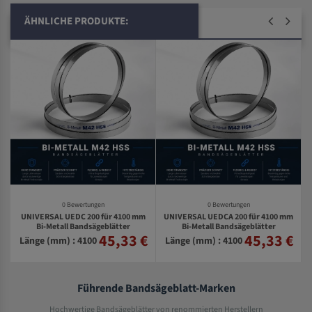
ÄHNLICHE PRODUKTE:
0 Bewertungen
0 Bewertungen
UNIVERSAL UEDC 200 für 4100 mm
UNIVERSAL UEDCA 200 für 4100 mm
Bi-Metall Bandsägeblätter
Bi-Metall Bandsägeblätter
45,33 €
45,33 €
€
Länge (mm) : 4100
Länge (mm) : 4100
Führende Bandsägeblatt-Marken
Hochwertige Bandsägeblätter von renommierten Herstellern