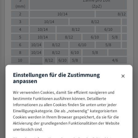
S
Zähne pro Zoll
(mm)
(ZpZ)
2
10/14
8/12
3
10/14
8/12
6/1
4
10/14
8/12
6/10
5/8
5
10/14
8/12
6/10
5/8
6
10/14
8/12
6/10
5/8
8
10/14
8/12
6/10
5/8
4/
10
8/12
6/10
5/8
4/6
12
8/12
6/10
4/6
×
Einstellungen für die Zustimmung
15
8/12
6/10
4/5
anpassen
20
4/6
4/5
30
4/5
4/5
Wir verwenden Cookies, damit Sie effizient navigieren und
bestimmte Funktionen ausführen können. Detaillierte
50
4/5
3/4
Informationen zu allen Cookies finden Sie unten unter jeder
80
3/4
Einwilligungskategorie. Die als „notwendig" kategorisierten
> 100
1,
Cookies werden in Ihrem Browser gespeichert, da sie für die
Aktivierung der grundlegenden Funktionalitäten der Website
VOLLMATERIAL
unerlässlich sind.
Zähne pro