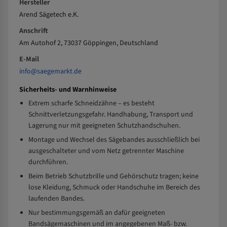
Hersteller
Arend Sägetech e.K.
Anschrift
Am Autohof 2, 73037 Göppingen, Deutschland
E-Mail
info@saegemarkt.de
Sicherheits- und Warnhinweise
Extrem scharfe Schneidzähne – es besteht
Schnittverletzungsgefahr. Handhabung, Transport und
Lagerung nur mit geeigneten Schutzhandschuhen.
Montage und Wechsel des Sägebandes ausschließlich bei
ausgeschalteter und vom Netz getrennter Maschine
durchführen.
Beim Betrieb Schutzbrille und Gehörschutz tragen; keine
lose Kleidung, Schmuck oder Handschuhe im Bereich des
laufenden Bandes.
Nur bestimmungsgemäß an dafür geeigneten
Bandsägemaschinen und im angegebenen Maß- bzw.