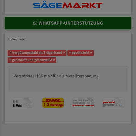
WHATSAPP-UNTERSTÜTZUNG
0 Bewertungen
⭐ Vergütungsstahl als Trägerband ⭐
⭐ geschränkt ⭐
⭐ geschärft und geschweißt ⭐
Verstärktes HSS m42 für die Metallzerspanung