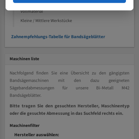
Kleine und mittlere Profile / Kleine Durchmesser
Vollmaterial
Kleine / Mittlere Werkstücke
Zahnempfehlungs-Tabelle für Bandsägeblätter
Maschinen liste
Nachfolgend finden Sie eine Übersicht zu den gängigsten
Bandsägemaschinen mit den dazu geeigneten
Sägebandabmessungen für unsere Bi-Metall M42
Bandsägeblätter.
Bitte tragen Sie den gesuchten Hersteller, Maschinentyp
oder die gesuchte Abmessung in das Suchfeld rechts ein.
Maschinenfilter
Hersteller auswählen: