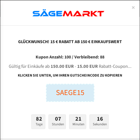
0
×
Spezialstahl Gehärtet
Uddeholm
Glatte
Eine Schneide, doppelte Fase
Spezialstahl
Standart
ÜBER UNS
DEUTSCH
Startseite
Bandsägeblätter Für Metall
Bi-Metal M42 (Standardgröße)
Uni
Uddeholm Gehärtet
Spezialstahl
Konvex
Zwei Schneiden, vierfache Fase
Uddeholm
gehärtete Zahnspitzen
ABOUTS
ENGLISH
GLÜCKWUNSCH! 15 € RABATT AB 150 € EINKAUFSWERT
Flexback
Gehärtete zahnspitzen
Konkav
Flexback Meterware
UNIVERSAL UE - 4 HS für 4100 mm Bi-Metall
FRANCE
Kupon Anzahl: 100 / Verbleibend: 88
Dachzahnung
Bi-Metall Meterware
Bandsägeblätter
Gültig für Einkäufe ab
150.00 EUR
-
15.00 EUR
Rabatt-Coupon...
Fleischerei Bandsägeblätter
KLICKEN SIE UNTEN, UM IHREN GUTSCHEINCODE ZU KOPIEREN
Länge (mm):
Bandmesser Glatt Meterware
SAEGE15
mm
Bandmesser Dachzahnung Meterware
Breite (mm):
Konkav Meterware
mm
82
07
21
15
Konvex Meterware
Tage
Stunden
Minuten
Sekunden
Stärken + Zahnteilung:
mm