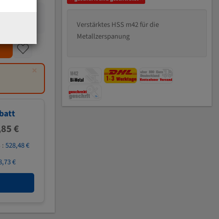
Verstärktes HSS m42 für die
Metallzerspanung
×
batt
,85 €
 :
528,48 €
8,73 €