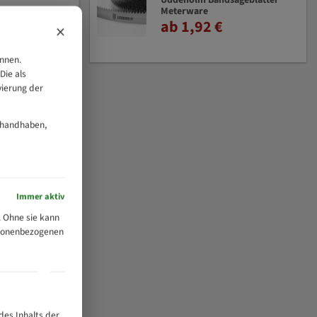
Uddeholm Bandsägeblätter
Meterware
ab 1,92 €
×
önnen.
Die als
vierung der
 handhaben,
Immer aktiv
 Ohne sie kann
ersonenbezogenen
des Inhalts der