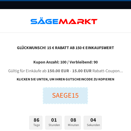
UNTERNEHMEN
FAQ
GUTSCHEINE
BLOG
KONTAKT
GLÜCKWUNSCH! 15 € RABATT AB 150 € EINKAUFSWERT
mj Pp 502 A-Cnc Für 5370 Mm Bi-Metall Bandsägeblätter
Kupon Anzahl: 100 / Verbleibend: 90
Gültig für Einkäufe ab
150.00 EUR
-
15.00 EUR
Rabatt-Coupon...
TMJ PP 502 A-CNC für 5370 mm Bi-Metall Bandsägeblätte
KLICKEN SIE UNTEN, UM IHREN GUTSCHEINCODE ZU KOPIEREN
SAEGE15
nge (mm):
Breite (mm):
Stärken + Zah
mm
mm
Welche Zahn soll 
86
01
08
03
Tage
Stunden
Minuten
Sekunden