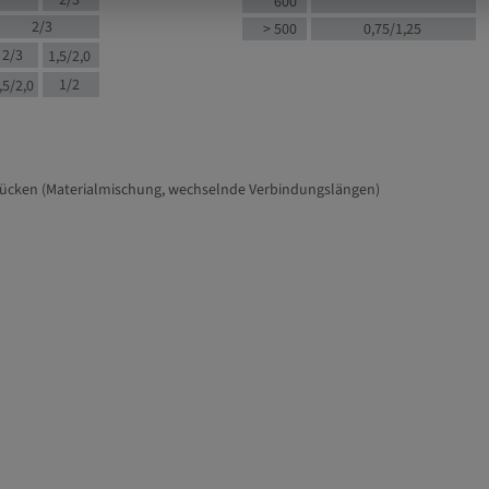
2/3
600
2/3
> 500
0,75/1,25
2/3
1,5/2,0
1/2
,5/2,0
tücken (Materialmischung, wechselnde Verbindungslängen)