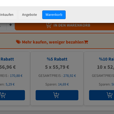
58,72 €
inkl. MwSt
zzgl.
Versandkosten
einkaufen
Angebote
Warenkorb
IN DEN WARENKORB
Mehr kaufen, weniger bezahlen
Rabatt
%
5
Rabatt
%
10
Ra
 56,96 €
5 x 55,79 €
10 x 52
REIS :
170,88 €
GESAMTPREIS :
278,92 €
GESAMTPREIS
ren:
5,29 €
Sparen:
14,69 €
Sparen:
5