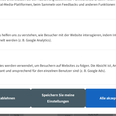
cial-Media-Plattformen, beim Sammeln von Feedbacks und anderen Funktionen
VOLLMATERIAL
Zähne pro
300
500
es helfen uns zu verstehen, wie Besucher mit der Website interagieren, indem I
M (mm)
Zoll (ZpZ)
)
t werden (z. B. Google Analytics).
>
10/14
25
5/8
15 - 40
8/12
0
5/8
25 - 50
6/10
8
4/6
es werden verwendet, um Besuchern auf Websites zu folgen. Die Absicht ist, A
35 - 70
5/8
4/6
vant und ansprechend für den einzelnen Benutzer sind (z. B. Google Ads).
50 - 120
4/6
4/6
80 - 180
3/4
6
130 -
4/5
2/3
350
Speichern Sie meine
4/5
s ablehnen
Alle akzep
150 -
Einstellungen
1,5/2
4/5
450
3/4
200 -
1,1/1,6