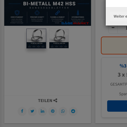
Weiter 
%
3
3 x
GESAMTP
Spa
TEILEN