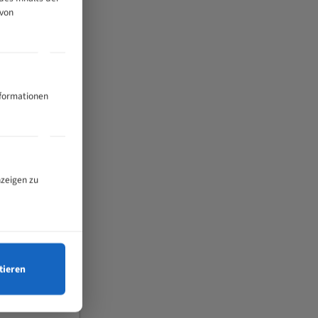
 von
nformationen
nzeigen zu
tieren