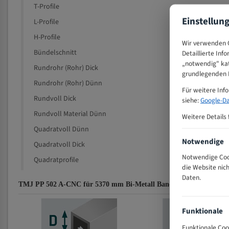
T-Profile
Einstellun
L-Profile
H-Profile
Wir verwenden C
Bündelschnitt
Detaillierte Inf
„notwendig" kat
Rundrohr (Rohr) Dick
grundlegenden F
Rundrohr (Rohr) Dünn
Für weitere Inf
Rundvoll Dick
siehe:
Google-Da
Rundvoll Material Dünn
Weitere Details 
Quadratvoll Dünn
Notwendige
Quadratvoll Dick
Notwendige Cook
Quadratprofile
die Website nic
Daten.
TMJ PP 502 A-CNC für 5370 mm Bi-Metall Bandsägeblätter Zahne
Funktionale
Funktionale Coo