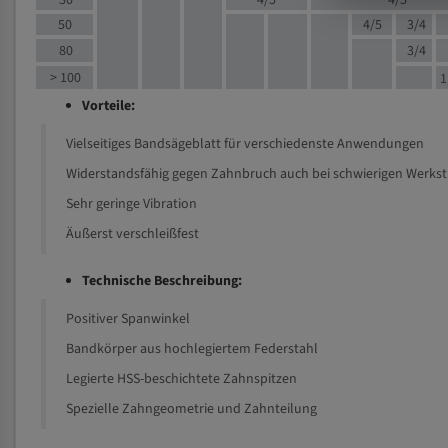
30
4/5
4/5
50
4/5
3/4
80
3/4
> 100
1
Vorteile:
Vielseitiges Bandsägeblatt für verschiedenste Anwendungen
Widerstandsfähig gegen Zahnbruch auch bei schwierigen Werks
Sehr geringe Vibration
Äußerst verschleißfest
Technische Beschreibung:
Positiver Spanwinkel
Bandkörper aus hochlegiertem Federstahl
Legierte HSS-beschichtete Zahnspitzen
Spezielle Zahngeometrie und Zahnteilung