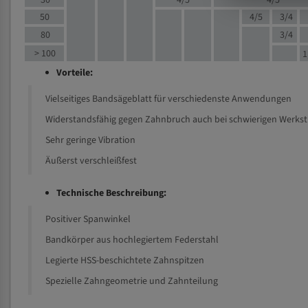
30
4/5
4/5
50
4/5
3/4
80
3/4
> 100
1
Vorteile:
Vielseitiges Bandsägeblatt für verschiedenste Anwendungen
Widerstandsfähig gegen Zahnbruch auch bei schwierigen Werks
Sehr geringe Vibration
Äußerst verschleißfest
Technische Beschreibung:
Positiver Spanwinkel
Bandkörper aus hochlegiertem Federstahl
Legierte HSS-beschichtete Zahnspitzen
Spezielle Zahngeometrie und Zahnteilung