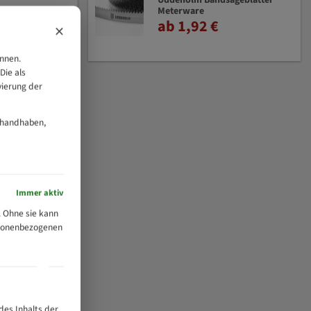
Uddeholm Bandsägeblätter
Meterware
ab 1,92 €
×
önnen.
Die als
vierung der
 handhaben,
Immer aktiv
 Ohne sie kann
ersonenbezogenen
des Inhalts der