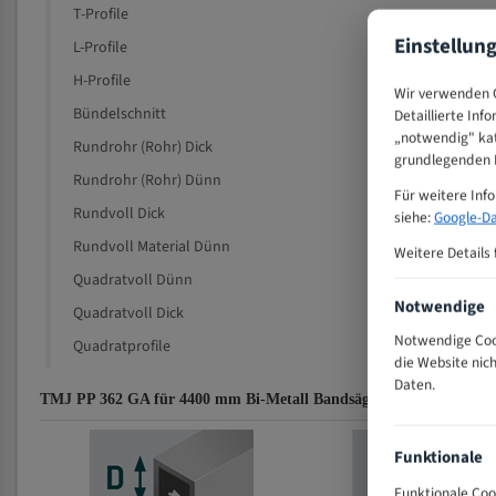
T-Profile
Einstellun
L-Profile
H-Profile
Wir verwenden C
Bündelschnitt
Detaillierte Inf
„notwendig" kat
Rundrohr (Rohr) Dick
grundlegenden F
Rundrohr (Rohr) Dünn
Für weitere Inf
Rundvoll Dick
siehe:
Google-Da
Rundvoll Material Dünn
Weitere Details 
Quadratvoll Dünn
Notwendige
Quadratvoll Dick
Notwendige Cook
Quadratprofile
die Website nic
Daten.
TMJ PP 362 GA für 4400 mm Bi-Metall Bandsägeblätter Zahnempfe
Funktionale
Funktionale Coo