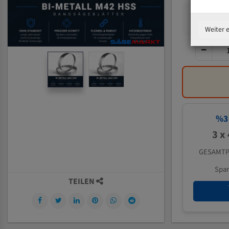
Weiter 
%
3
3 x
GESAMTP
Spa
TEILEN