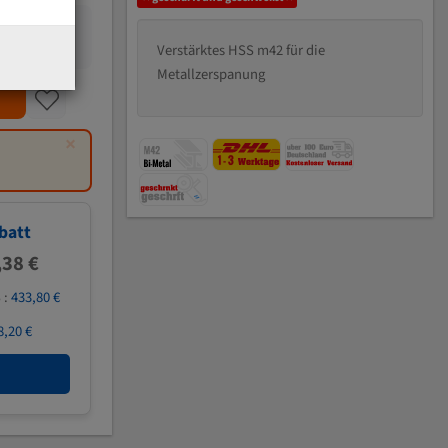
Verstärktes HSS m42 für die
Metallzerspanung
×
batt
,38 €
 :
433,80 €
8,20 €