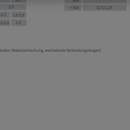
2/3
600
2/3
> 500
0,75/1,25
2/3
1,5/2,0
1/2
,5/2,0
tücken (Materialmischung, wechselnde Verbindungslängen)