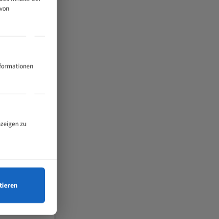
 von
nformationen
nzeigen zu
tieren