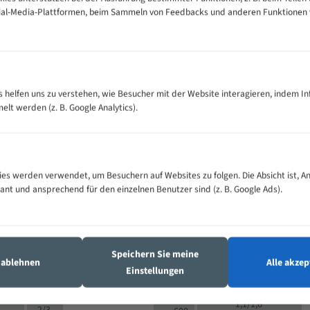
cial-Media-Plattformen, beim Sammeln von Feedbacks und anderen Funktionen
VOLLMATERIAL
Zähne pro
300
500
es helfen uns zu verstehen, wie Besucher mit der Website interagieren, indem I
M (mm)
Zoll (ZpZ)
)
t werden (z. B. Google Analytics).
>
10/14
25
5/8
15 - 40
8/12
0
5/8
25 - 50
6/10
8
4/6
es werden verwendet, um Besuchern auf Websites zu folgen. Die Absicht ist, A
35 - 70
5/8
4/6
vant und ansprechend für den einzelnen Benutzer sind (z. B. Google Ads).
50 - 120
4/6
4/6
80 - 180
3/4
6
130 -
4/5
2/3
350
Speichern Sie meine
4/5
s ablehnen
Alle akzep
150 -
Einstellungen
1,5/2
4/5
450
3/4
200 -
1,1/1,6