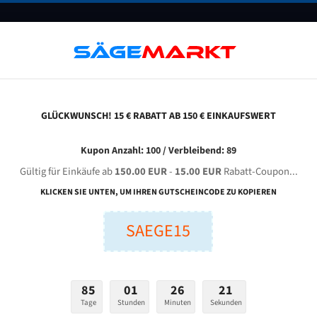
UNTERNEHMEN
FAQ
GUTSCHEINE
BLOG
KONTAKT
GLÜCKWUNSCH! 15 € RABATT AB 150 € EINKAUFSWERT
mj Pp 362 Ga Für 4400 Mm Bi-Metall Bandsägeblätter
Kupon Anzahl: 100 / Verbleibend: 89
Gültig für Einkäufe ab
150.00 EUR
-
15.00 EUR
Rabatt-Coupon...
TMJ PP 362 GA für 4400 mm Bi-Metall Bandsägeblätter
KLICKEN SIE UNTEN, UM IHREN GUTSCHEINCODE ZU KOPIEREN
SAEGE15
nge (mm):
Breite (mm):
Stärken + Zah
mm
mm
Welche Zahn soll 
85
01
26
20
Tage
Stunden
Minuten
Sekunden