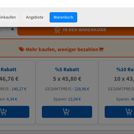
48,20 €
inkl. MwSt
zzgl.
Versandkosten
einkaufen
Angebote
Warenkorb
IN DEN WARENKORB
Mehr kaufen, weniger bezahlen
Rabatt
%
5
Rabatt
%
10
Ra
 46,76 €
5 x 45,80 €
10 x 43
REIS :
140,27 €
GESAMTPREIS :
228,96 €
GESAMTPREIS
ren:
4,34 €
Sparen:
12,04 €
Sparen:
4