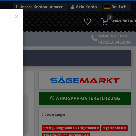
Unsere Kontonummern
Mein Konto
Deutsch
×
0
WARENKORB
KUNDENDIENST
+4915165461960
WHATSAPP-UNTERSTÜTZUNG
nteilung:
mm
0 Bewertungen
ich wählen?
⭐ Vergütungsstahl als Trägerband ⭐
⭐ geschränkt ⭐
⭐ geschärft und geschweißt ⭐