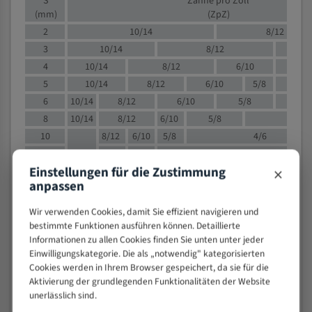
S
Zähne pro Zoll
(mm)
(ZpZ)
2
10/14
8/12
3
10/14
8/12
6/1
4
10/14
8/12
6/10
5/8
5
10/14
8/12
6/10
5/8
6
10/14
8/12
6/10
5/8
8
10/14
8/12
6/10
5/8
4/
10
8/12
6/10
5/8
4/6
12
8/12
6/10
4/6
×
Einstellungen für die Zustimmung
15
8/12
6/10
4/5
anpassen
20
4/6
4/5
30
4/5
4/5
Wir verwenden Cookies, damit Sie effizient navigieren und
50
4/5
3/4
bestimmte Funktionen ausführen können. Detaillierte
Informationen zu allen Cookies finden Sie unten unter jeder
80
3/4
Einwilligungskategorie. Die als „notwendig" kategorisierten
> 100
1,
Cookies werden in Ihrem Browser gespeichert, da sie für die
Aktivierung der grundlegenden Funktionalitäten der Website
VOLLMATERIAL
unerlässlich sind.
Zähne pro