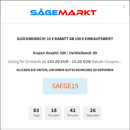
0
×
Spezialstahl Gehärtet
Uddeholm
Glatte
Eine Schneide, doppelte Fase
Spezialstahl
Standart
ÜBER UNS
DEUTSCH
Startseite
Bandsägeblätter Für Metall
Bi-Metal M42 (Standardgröße)
Tec
Uddeholm Gehärtet
Spezialstahl
Konvex
Zwei Schneiden, vierfache Fase
Uddeholm
gehärtete Zahnspitzen
ABOUTS
ENGLISH
GLÜCKWUNSCH! 15 € RABATT AB 150 € EINKAUFSWERT
Flexback
Gehärtete zahnspitzen
Konkav
Flexback Meterware
TECHINWEST 466 TSA für 5700 mm Bi-Metall
FRANCE
Kupon Anzahl: 100 / Verbleibend: 89
Dachzahnung
Bi-Metall Meterware
Bandsägeblätter
Gültig für Einkäufe ab
150.00 EUR
-
15.00 EUR
Rabatt-Coupon...
Fleischerei Bandsägeblätter
KLICKEN SIE UNTEN, UM IHREN GUTSCHEINCODE ZU KOPIEREN
Länge (mm):
Bandmesser Glatt Meterware
SAEGE15
mm
Bandmesser Dachzahnung Meterware
Breite (mm):
Konkav Meterware
mm
83
18
42
25
Konvex Meterware
Tage
Stunden
Minuten
Sekunden
Stärken + Zahnteilung:
mm