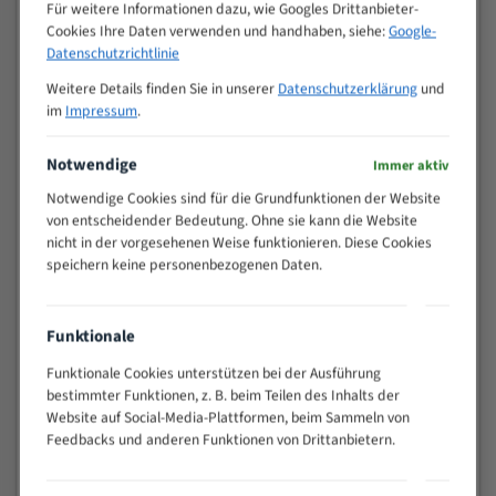
M (mm)
Für weitere Informationen dazu, wie Googles Drittanbieter-
Zoll (ZpZ)
)
Cookies Ihre Daten verwenden und handhaben, siehe:
Google-
>
Datenschutzrichtlinie
10/14
25
Weitere Details finden Sie in unserer
Datenschutzerklärung
und
15 - 40
8/12
im
Impressum
.
25 - 50
6/10
35 - 70
5/8
Notwendige
Immer aktiv
50 - 120
4/6
Notwendige Cookies sind für die Grundfunktionen der Website
80 - 180
3/4
von entscheidender Bedeutung. Ohne sie kann die Website
130 -
nicht in der vorgesehenen Weise funktionieren. Diese Cookies
2/3
350
speichern keine personenbezogenen Daten.
150 -
1,5/2
450
200 -
Funktionale
1,1/1,6
600
Funktionale Cookies unterstützen bei der Ausführung
> 500
0,75/1,25
bestimmter Funktionen, z. B. beim Teilen des Inhalts der
Vorteile:
Website auf Social-Media-Plattformen, beim Sammeln von
Feedbacks und anderen Funktionen von Drittanbietern.
Vielseitiges Bandsägeblatt für verschiedenste
Anwendungen