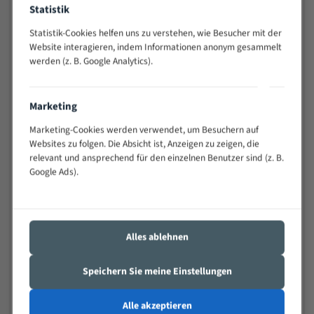
Statistik
Widerstandsfähig gegen Zahnbruch auch bei
schwierigen Werkstücken (Materialmischung,
Statistik-Cookies helfen uns zu verstehen, wie Besucher mit der
wechselnde Verbindungslängen)
Website interagieren, indem Informationen anonym gesammelt
Sehr geringe Vibration
werden (z. B. Google Analytics).
Äußerst verschleißfest
Marketing
Technische Beschreibung:
Marketing-Cookies werden verwendet, um Besuchern auf
Positiver Spanwinkel
Websites zu folgen. Die Absicht ist, Anzeigen zu zeigen, die
relevant und ansprechend für den einzelnen Benutzer sind (z. B.
Bandkörper aus hochlegiertem Federstahl
Google Ads).
Legierte HSS-beschichtete Zahnspitzen
Spezielle Zahngeometrie und Zahnteilung
Materialien:
Alles ablehnen
Stahl
Speichern Sie meine Einstellungen
Nichteisenmetalle
Speziell entwickelt für Profile / Rohre
Alle akzeptieren