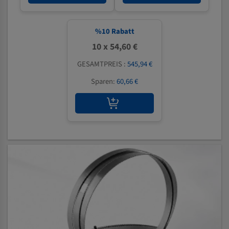
%
10
Rabatt
10 x 54,60 €
GESAMTPREIS :
545,94 €
Sparen:
60,66 €