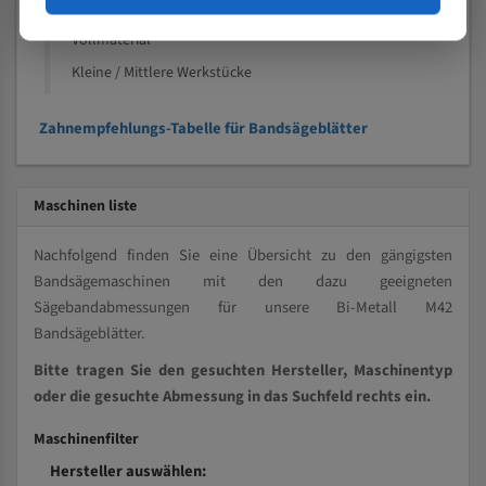
Kleine und mittlere Profile / Kleine Durchmesser
Vollmaterial
Kleine / Mittlere Werkstücke
Zahnempfehlungs-Tabelle für Bandsägeblätter
Maschinen liste
Nachfolgend finden Sie eine Übersicht zu den gängigsten
Bandsägemaschinen mit den dazu geeigneten
Sägebandabmessungen für unsere Bi-Metall M42
Bandsägeblätter.
Bitte tragen Sie den gesuchten Hersteller, Maschinentyp
oder die gesuchte Abmessung in das Suchfeld rechts ein.
Maschinenfilter
Hersteller auswählen: