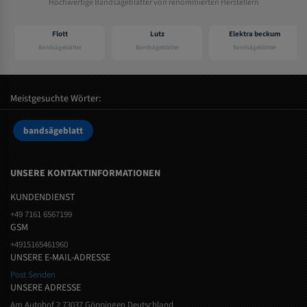
Hochwertige Bandsägeblätter von renommierten Herstellern
Flott
Lutz
Elektra beckum
Bandsägeblätter
Bandsägeblätter
Bandsägeblätter
Meistgesuchte Wörter:
bandsägeblatt
UNSERE KONTAKTINFORMATIONEN
KUNDENDIENST
+49 7161 6567199
GSM
+4915165461960
UNSERE E-MAIL-ADRESSE
Post Senden
UNSERE ADRESSE
Am Autohof 2 73037 Göppingen Deutschland