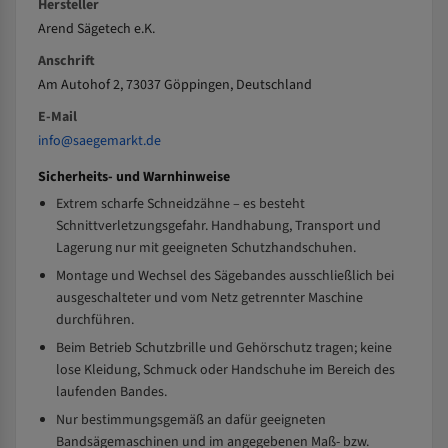
Hersteller
Arend Sägetech e.K.
Anschrift
Am Autohof 2, 73037 Göppingen, Deutschland
E-Mail
info@saegemarkt.de
Sicherheits- und Warnhinweise
Extrem scharfe Schneidzähne – es besteht
Schnittverletzungsgefahr. Handhabung, Transport und
Lagerung nur mit geeigneten Schutzhandschuhen.
Montage und Wechsel des Sägebandes ausschließlich bei
ausgeschalteter und vom Netz getrennter Maschine
durchführen.
Beim Betrieb Schutzbrille und Gehörschutz tragen; keine
lose Kleidung, Schmuck oder Handschuhe im Bereich des
laufenden Bandes.
Nur bestimmungsgemäß an dafür geeigneten
Bandsägemaschinen und im angegebenen Maß- bzw.