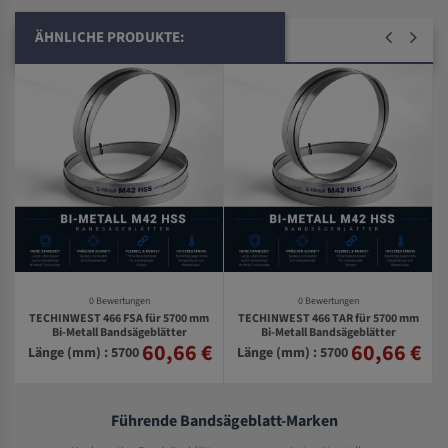
ÄHNLICHE PRODUKTE:
0 Bewertungen
0 Bewertungen
TECHINWEST 466 FSA für 5700 mm
TECHINWEST 466 TAR für 5700 mm
Bi-Metall Bandsägeblätter
Bi-Metall Bandsägeblätter
60,66 €
60,66 €
€
Länge (mm) : 5700
Länge (mm) : 5700
Führende Bandsägeblatt-Marken