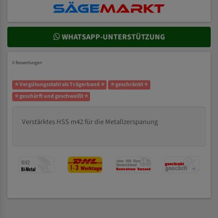
WHATSAPP-UNTERSTÜTZUNG
0 Bewertungen
⭐ Vergütungsstahl als Trägerband ⭐
⭐ geschränkt ⭐
⭐ geschärft und geschweißt ⭐
Verstärktes HSS m42 für die Metallzerspanung