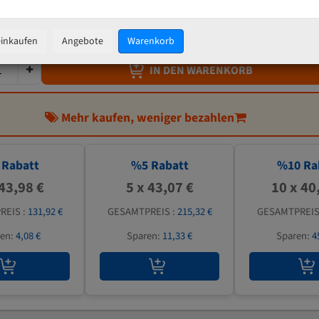
45,33 €
inkl. MwSt
zzgl.
Versandkosten
einkaufen
Angebote
Warenkorb
IN DEN WARENKORB
Mehr kaufen, weniger bezahlen
Rabatt
%
5
Rabatt
%
10
Ra
 43,98 €
5 x 43,07 €
10 x 40
REIS :
131,92 €
GESAMTPREIS :
215,32 €
GESAMTPREIS
ren:
4,08 €
Sparen:
11,33 €
Sparen:
4