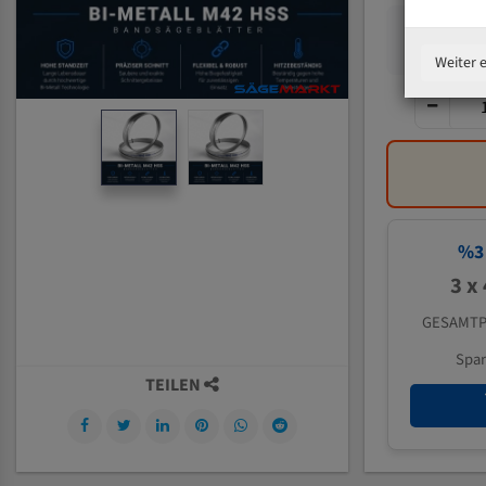
Weiter 
%
3
3 x
GESAMTP
Spa
TEILEN