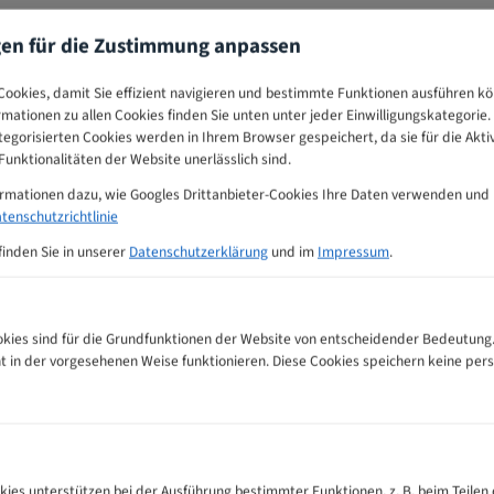
gen für die Zustimmung anpassen
ookies, damit Sie effizient navigieren und bestimmte Funktionen ausführen k
ormationen zu allen Cookies finden Sie unten unter jeder Einwilligungskategorie. 
egorisierten Cookies werden in Ihrem Browser gespeichert, da sie für die Akti
unktionalitäten der Website unerlässlich sind.
ormationen dazu, wie Googles Drittanbieter-Cookies Ihre Daten verwenden und
tenschutzrichtlinie
finden Sie in unserer
Datenschutzerklärung
und im
Impressum
.
ies sind für die Grundfunktionen der Website von entscheidender Bedeutung.
ht in der vorgesehenen Weise funktionieren. Diese Cookies speichern keine p
dsägeblätter Zahnempfehlungs-Tabelle
kies unterstützen bei der Ausführung bestimmter Funktionen, z. B. beim Teilen 