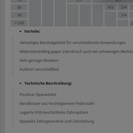
30
4/5
4/5
50
4/5
3/4
80
3/4
> 100
1
Vorteile:
Vielseitiges Bandsägeblatt für verschiedenste Anwendungen
Widerstandsfähig gegen Zahnbruch auch bei schwierigen Werks
Sehr geringe Vibration
Äußerst verschleißfest
Technische Beschreibung:
Positiver Spanwinkel
Bandkörper aus hochlegiertem Federstahl
Legierte HSS-beschichtete Zahnspitzen
Spezielle Zahngeometrie und Zahnteilung