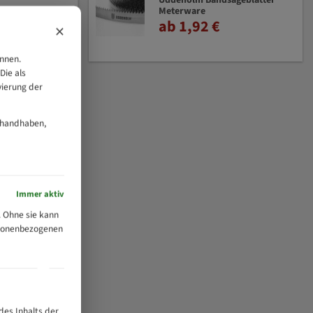
Uddeholm Bandsägeblätter
Meterware
ab 1,92 €
×
önnen.
Die als
vierung der
 handhaben,
Immer aktiv
 Ohne sie kann
ersonenbezogenen
des Inhalts der