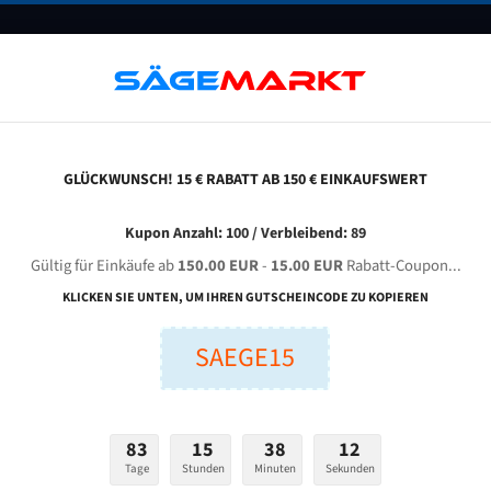
UNTERNEHMEN
FAQ
GUTSCHEINE
BLOG
KONTAKT
GLÜCKWUNSCH! 15 € RABATT AB 150 € EINKAUFSWERT
urya Machine Tools Dewas 300 Dcsa Für 4100 Mm Bi-Metall Bandsägeblätter
Kupon Anzahl: 100 / Verbleibend: 89
Gültig für Einkäufe ab
150.00 EUR
-
15.00 EUR
Rabatt-Coupon...
hine Tools Dewas 300 DCSA für 4100 mm Bi-Metall Bands
KLICKEN SIE UNTEN, UM IHREN GUTSCHEINCODE ZU KOPIEREN
SAEGE15
nge (mm):
Breite (mm):
Stärken + Zah
mm
mm
Welche Zahn soll 
83
15
38
11
Tage
Stunden
Minuten
Sekunden