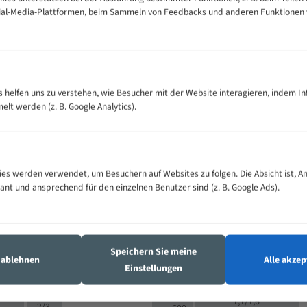
cial-Media-Plattformen, beim Sammeln von Feedbacks und anderen Funktionen
VOLLMATERIAL
Zähne pro
300
500
es helfen uns zu verstehen, wie Besucher mit der Website interagieren, indem I
M (mm)
Zoll (ZpZ)
)
t werden (z. B. Google Analytics).
>
10/14
25
5/8
15 - 40
8/12
0
5/8
25 - 50
6/10
8
4/6
es werden verwendet, um Besuchern auf Websites zu folgen. Die Absicht ist, A
35 - 70
5/8
4/6
vant und ansprechend für den einzelnen Benutzer sind (z. B. Google Ads).
50 - 120
4/6
4/6
80 - 180
3/4
6
130 -
4/5
2/3
350
Speichern Sie meine
4/5
s ablehnen
Alle akzep
150 -
Einstellungen
1,5/2
4/5
450
3/4
200 -
1,1/1,6