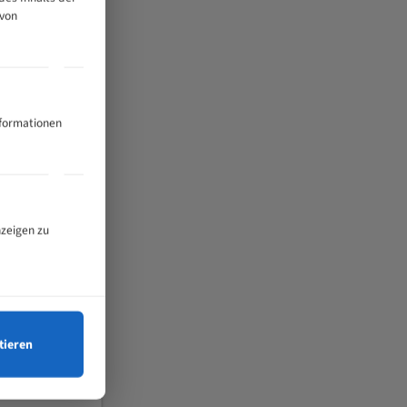
 von
nformationen
nzeigen zu
tieren