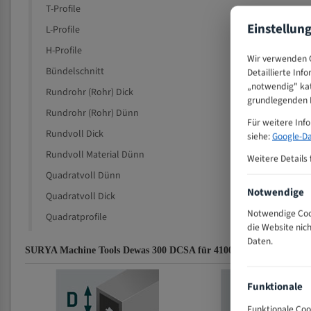
T-Profile
Einstellun
L-Profile
H-Profile
Wir verwenden C
Bündelschnitt
Detaillierte Inf
„notwendig" kat
Rundrohr (Rohr) Dick
grundlegenden F
Rundrohr (Rohr) Dünn
Für weitere Inf
Rundvoll Dick
siehe:
Google-Da
Rundvoll Material Dünn
Weitere Details 
Quadratvoll Dünn
Notwendige
Quadratvoll Dick
Notwendige Cook
Quadratprofile
die Website nic
Daten.
SURYA Machine Tools Dewas 300 DCSA für 4100 mm Bi-Metall Ban
Funktionale
Funktionale Coo