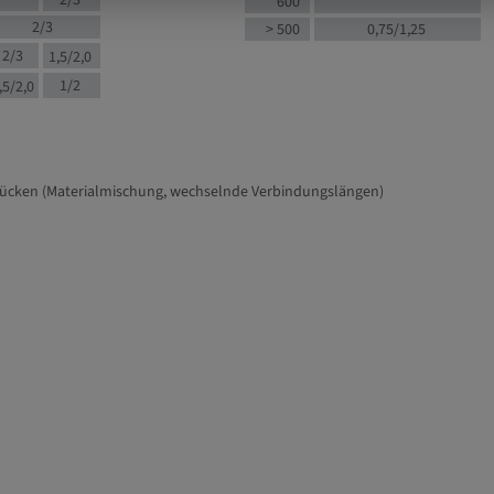
2/3
600
2/3
> 500
0,75/1,25
2/3
1,5/2,0
1/2
,5/2,0
tücken (Materialmischung, wechselnde Verbindungslängen)