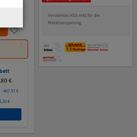
Verstärktes HSS m42 für die
Metallzerspanung
×
batt
,80 €
 :
407,97 €
5,33 €