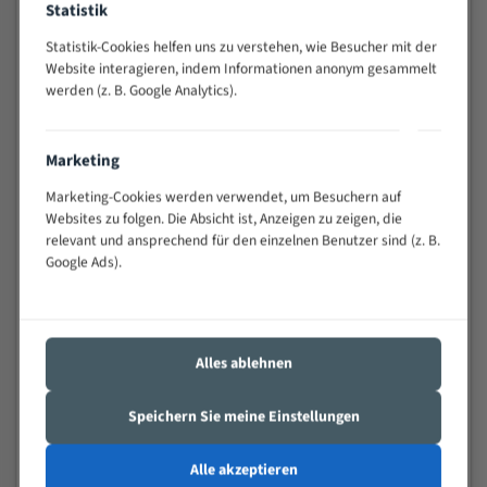
Statistik
Widerstandsfähig gegen Zahnbruch auch bei
schwierigen Werkstücken (Materialmischung,
Statistik-Cookies helfen uns zu verstehen, wie Besucher mit der
wechselnde Verbindungslängen)
Website interagieren, indem Informationen anonym gesammelt
werden (z. B. Google Analytics).
Sehr geringe Vibration
Äußerst verschleißfest
Marketing
Technische Beschreibung:
Marketing-Cookies werden verwendet, um Besuchern auf
Positiver Spanwinkel
Websites zu folgen. Die Absicht ist, Anzeigen zu zeigen, die
relevant und ansprechend für den einzelnen Benutzer sind (z. B.
Bandkörper aus hochlegiertem Federstahl
Google Ads).
Legierte HSS-beschichtete Zahnspitzen
Spezielle Zahngeometrie und Zahnteilung
Alles ablehnen
Materialien:
Stahl
Speichern Sie meine Einstellungen
Nichteisenmetalle
Alle akzeptieren
Speziell entwickelt für Profile / Rohre