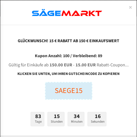
0
×
Spezialstahl Gehärtet
Uddeholm
Glatte
Eine Schneide, doppelte Fase
Spezialstahl
Standart
ÜBER UNS
DEUTSCH
Startseite
Bandsägeblätter Für Metall
Bi-Metal M42 (Standardgröße)
Sta
Uddeholm Gehärtet
Spezialstahl
Konvex
Zwei Schneiden, vierfache Fase
Uddeholm
gehärtete Zahnspitzen
ABOUTS
ENGLISH
GLÜCKWUNSCH! 15 € RABATT AB 150 € EINKAUFSWERT
Flexback
Gehärtete zahnspitzen
Konkav
Flexback Meterware
STA Steeltec DCA - 340 für 4100 mm Bi-Metall
FRANCE
Kupon Anzahl: 100 / Verbleibend: 89
Dachzahnung
Bi-Metall Meterware
Bandsägeblätter
Gültig für Einkäufe ab
150.00 EUR
-
15.00 EUR
Rabatt-Coupon...
Fleischerei Bandsägeblätter
KLICKEN SIE UNTEN, UM IHREN GUTSCHEINCODE ZU KOPIEREN
Länge (mm):
Bandmesser Glatt Meterware
SAEGE15
mm
Bandmesser Dachzahnung Meterware
Breite (mm):
Konkav Meterware
mm
83
15
34
16
Konvex Meterware
Tage
Stunden
Minuten
Sekunden
Stärken + Zahnteilung:
mm