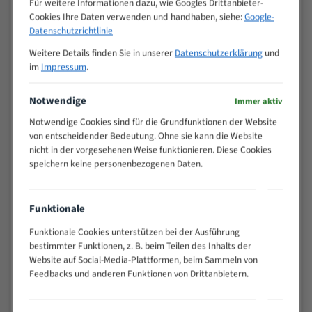
Für weitere Informationen dazu, wie Googles Drittanbieter-
M (mm)
Zoll (ZpZ)
)
Cookies Ihre Daten verwenden und handhaben, siehe:
Google-
>
Datenschutzrichtlinie
10/14
25
Weitere Details finden Sie in unserer
Datenschutzerklärung
und
15 - 40
8/12
im
Impressum
.
25 - 50
6/10
35 - 70
5/8
Notwendige
Immer aktiv
50 - 120
4/6
Notwendige Cookies sind für die Grundfunktionen der Website
80 - 180
3/4
von entscheidender Bedeutung. Ohne sie kann die Website
130 -
nicht in der vorgesehenen Weise funktionieren. Diese Cookies
2/3
350
speichern keine personenbezogenen Daten.
150 -
1,5/2
450
200 -
Funktionale
1,1/1,6
600
Funktionale Cookies unterstützen bei der Ausführung
> 500
0,75/1,25
bestimmter Funktionen, z. B. beim Teilen des Inhalts der
Website auf Social-Media-Plattformen, beim Sammeln von
Vorteile:
Feedbacks und anderen Funktionen von Drittanbietern.
Vielseitiges Bandsägeblatt für verschiedenste
Anwendungen