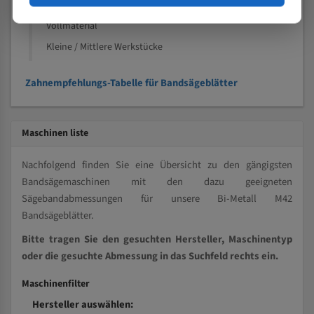
Kleine und mittlere Profile / Kleine Durchmesser
Vollmaterial
Kleine / Mittlere Werkstücke
Zahnempfehlungs-Tabelle für Bandsägeblätter
Maschinen liste
Nachfolgend finden Sie eine Übersicht zu den gängigsten
Bandsägemaschinen mit den dazu geeigneten
Sägebandabmessungen für unsere Bi-Metall M42
Bandsägeblätter.
Bitte tragen Sie den gesuchten Hersteller, Maschinentyp
oder die gesuchte Abmessung in das Suchfeld rechts ein.
Maschinenfilter
Hersteller auswählen: