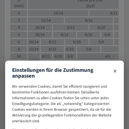
S
Zähne pro Zoll
(mm)
(ZpZ)
2
10/14
8/12
3
10/14
8/12
6/1
4
10/14
8/12
6/10
5/8
5
10/14
8/12
6/10
5/8
6
10/14
8/12
6/10
5/8
8
10/14
8/12
6/10
5/8
4/
10
8/12
6/10
5/8
4/6
12
8/12
6/10
4/6
×
Einstellungen für die Zustimmung
15
8/12
6/10
4/5
anpassen
20
4/6
4/5
30
4/5
4/5
Wir verwenden Cookies, damit Sie effizient navigieren und
bestimmte Funktionen ausführen können. Detaillierte
50
4/5
3/4
Informationen zu allen Cookies finden Sie unten unter jeder
80
3/4
Einwilligungskategorie. Die als „notwendig" kategorisierten
> 100
1,
Cookies werden in Ihrem Browser gespeichert, da sie für die
Aktivierung der grundlegenden Funktionalitäten der Website
VOLLMATERIAL
unerlässlich sind.
Zähne pro