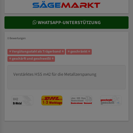
WHATSAPP-UNTERSTÜTZUNG
0 Bewertungen
⭐ Vergütungsstahl als Trägerband ⭐
⭐ geschränkt ⭐
⭐ geschärft und geschweißt ⭐
Verstärktes HSS m42 für die Metallzerspanung