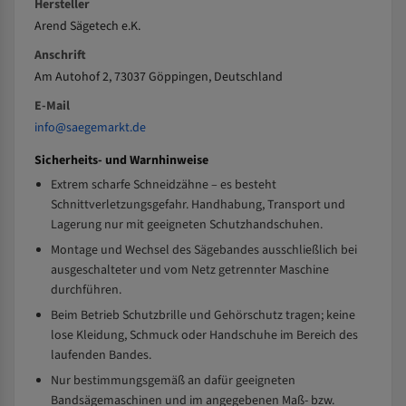
Hersteller
Arend Sägetech e.K.
Anschrift
Am Autohof 2, 73037 Göppingen, Deutschland
E-Mail
info@saegemarkt.de
Sicherheits- und Warnhinweise
Extrem scharfe Schneidzähne – es besteht
Schnittverletzungsgefahr. Handhabung, Transport und
Lagerung nur mit geeigneten Schutzhandschuhen.
Montage und Wechsel des Sägebandes ausschließlich bei
ausgeschalteter und vom Netz getrennter Maschine
durchführen.
Beim Betrieb Schutzbrille und Gehörschutz tragen; keine
lose Kleidung, Schmuck oder Handschuhe im Bereich des
laufenden Bandes.
Nur bestimmungsgemäß an dafür geeigneten
Bandsägemaschinen und im angegebenen Maß- bzw.