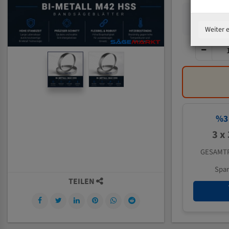
Weiter 
%
3
3 x
GESAMTP
Spa
TEILEN