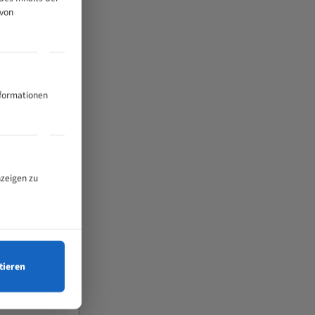
 von
nformationen
nzeigen zu
tieren