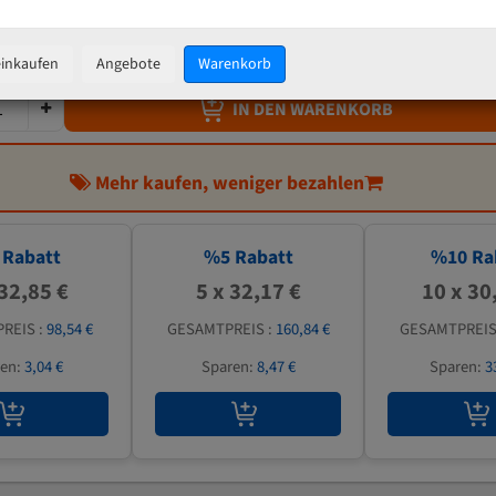
33,86 €
inkl. MwSt
zzgl.
Versandkosten
einkaufen
Angebote
Warenkorb
IN DEN WARENKORB
Mehr kaufen, weniger bezahlen
Rabatt
%
5
Rabatt
%
10
Ra
 32,85 €
5 x 32,17 €
10 x 30
REIS :
98,54 €
GESAMTPREIS :
160,84 €
GESAMTPREIS
ren:
3,04 €
Sparen:
8,47 €
Sparen:
3