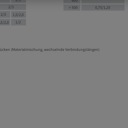
2/3
600
2/3
> 500
0,75/1,25
2/3
1,5/2,0
1/2
,5/2,0
tücken (Materialmischung, wechselnde Verbindungslängen)