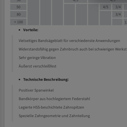
30
4/5
4/5
50
4/5
3/4
80
3/4
> 100
1
Vorteile:
Vielseitiges Bandsägeblatt für verschiedenste Anwendungen
Widerstandsfähig gegen Zahnbruch auch bei schwierigen Werks
Sehr geringe Vibration
Äußerst verschleißfest
Technische Beschreibung:
Positiver Spanwinkel
Bandkörper aus hochlegiertem Federstahl
Legierte HSS-beschichtete Zahnspitzen
Spezielle Zahngeometrie und Zahnteilung