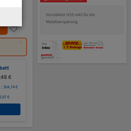
Verstärkter HSS m42 für die
Metallzerspanung
×
batt
,48 €
 :
304,74 €
3,87 €