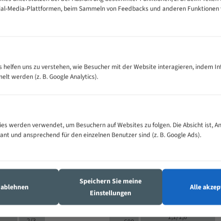
cial-Media-Plattformen, beim Sammeln von Feedbacks und anderen Funktionen
VOLLMATERIAL
Zähne pro
300
500
es helfen uns zu verstehen, wie Besucher mit der Website interagieren, indem I
M (mm)
Zoll (ZpZ)
)
t werden (z. B. Google Analytics).
>
10/14
25
5/8
15 - 40
8/12
0
5/8
25 - 50
6/10
8
4/6
es werden verwendet, um Besuchern auf Websites zu folgen. Die Absicht ist, A
35 - 70
5/8
4/6
vant und ansprechend für den einzelnen Benutzer sind (z. B. Google Ads).
50 - 120
4/6
4/6
80 - 180
3/4
6
130 -
4/5
2/3
350
Speichern Sie meine
4/5
s ablehnen
Alle akzep
150 -
Einstellungen
1,5/2
4/5
450
3/4
200 -
1,1/1,6