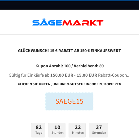
UNTERNEHMEN
FAQ
GUTSCHEINE
BLOG
KONTAKT
GLÜCKWUNSCH! 15 € RABATT AB 150 € EINKAUFSWERT
pm Hbm 250 Bi-Metal M42 Hss Bandsägeblatt
Kupon Anzahl: 100 / Verbleibend: 89
Gültig für Einkäufe ab
150.00 EUR
-
15.00 EUR
Rabatt-Coupon...
Spm HBM 250 Bi-Metal M42 HSS Bandsägeblatt
KLICKEN SIE UNTEN, UM IHREN GUTSCHEINCODE ZU KOPIEREN
SAEGE15
nge (mm):
Breite (mm):
Stärken + Zah
mm
mm
Welche Zahn soll 
82
10
22
36
Tage
Stunden
Minuten
Sekunden