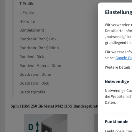
T-Profile
Einstellun
L-Profile
H-Profile
Wir verwenden C
Bündelschnitt
Detaillierte Inf
„notwendig" kat
Rundrohr (Rohr) Dick
grundlegenden F
Rundrohr (Rohr) Dünn
Für weitere Inf
Rundvoll Dick
siehe:
Google-Da
Rundvoll Material Dünn
Weitere Details 
Quadratvoll Dünn
Notwendige
Quadratvoll Dick
Notwendige Cook
Quadratprofile
die Website nic
Daten.
Spm HBM 250 Bi-Metal M42 HSS Bandsägeblatt Zahnempfehlungs-
Funktionale
Funktionale Coo