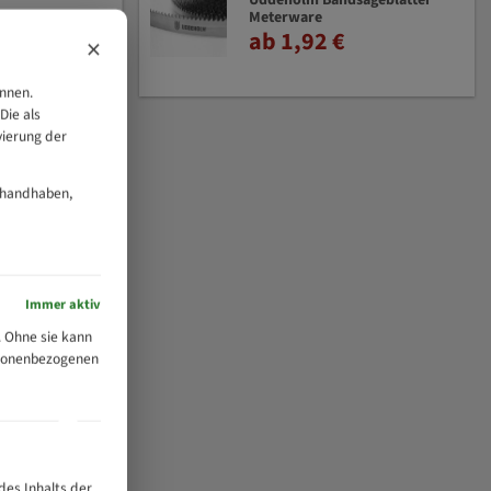
Uddeholm Bandsägeblätter
Meterware
ab 1,92 €
×
önnen.
Die als
vierung der
 handhaben,
Immer aktiv
 Ohne sie kann
ersonenbezogenen
des Inhalts der