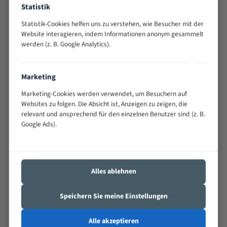
Statistik
Widerstandsfähig gegen Zahnbruch auch bei
schwierigen Werkstücken (Materialmischung,
Statistik-Cookies helfen uns zu verstehen, wie Besucher mit der
wechselnde Verbindungslängen)
Website interagieren, indem Informationen anonym gesammelt
Sehr geringe Vibration
werden (z. B. Google Analytics).
Äußerst verschleißfest
Marketing
Technische Beschreibung:
Marketing-Cookies werden verwendet, um Besuchern auf
Positiver Spanwinkel
Websites zu folgen. Die Absicht ist, Anzeigen zu zeigen, die
relevant und ansprechend für den einzelnen Benutzer sind (z. B.
Bandkörper aus hochlegiertem Federstahl
Google Ads).
Legierte HSS-beschichtete Zahnspitzen
Spezielle Zahngeometrie und Zahnteilung
Materialien:
Alles ablehnen
Stahl
Speichern Sie meine Einstellungen
Nichteisenmetalle
Speziell entwickelt für Profile / Rohre
Alle akzeptieren