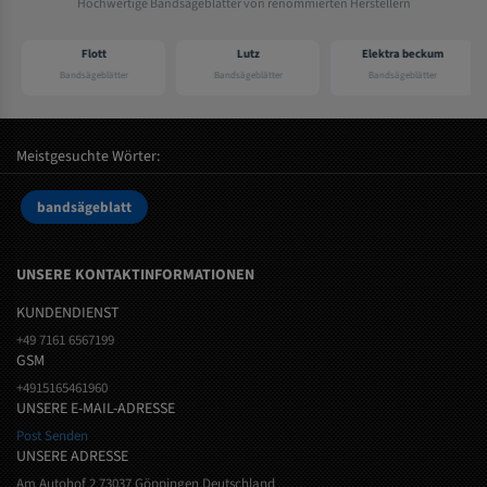
Hochwertige Bandsägeblätter von renommierten Herstellern
Flott
Lutz
Elektra beckum
Bandsägeblätter
Bandsägeblätter
Bandsägeblätter
Meistgesuchte Wörter:
bandsägeblatt
UNSERE KONTAKTINFORMATIONEN
KUNDENDIENST
+49 7161 6567199
GSM
+4915165461960
UNSERE E-MAIL-ADRESSE
Post Senden
UNSERE ADRESSE
Am Autohof 2 73037 Göppingen Deutschland