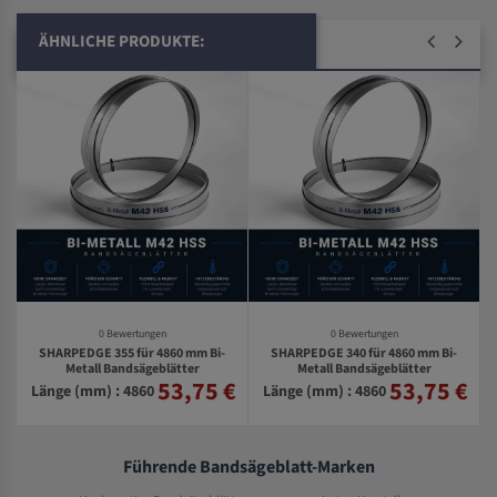
ÄHNLICHE PRODUKTE:
0 Bewertungen
0 Bewertungen
SHARPEDGE 355 für 4860 mm Bi-
SHARPEDGE 340 für 4860 mm Bi-
Metall Bandsägeblätter
Metall Bandsägeblätter
53,75 €
53,75 €
€
Länge (mm) : 4860
Länge (mm) : 4860
Führende Bandsägeblatt-Marken