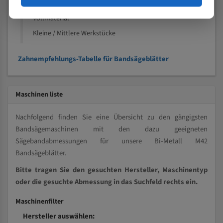
Kleine und mittlere Profile / Kleine Durchmesser
Vollmaterial
Kleine / Mittlere Werkstücke
Zahnempfehlungs-Tabelle für Bandsägeblätter
Maschinen liste
Nachfolgend finden Sie eine Übersicht zu den gängigsten
Bandsägemaschinen mit den dazu geeigneten
Sägebandabmessungen für unsere Bi-Metall M42
Bandsägeblätter.
Bitte tragen Sie den gesuchten Hersteller, Maschinentyp
oder die gesuchte Abmessung in das Suchfeld rechts ein.
Maschinenfilter
Hersteller auswählen: