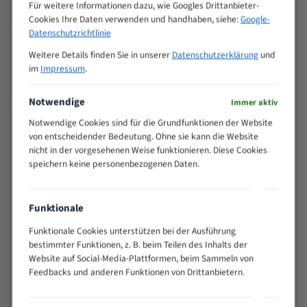
M (mm)
Für weitere Informationen dazu, wie Googles Drittanbieter-
Zoll (ZpZ)
)
Cookies Ihre Daten verwenden und handhaben, siehe:
Google-
>
Datenschutzrichtlinie
10/14
25
Weitere Details finden Sie in unserer
Datenschutzerklärung
und
15 - 40
8/12
im
Impressum
.
25 - 50
6/10
35 - 70
5/8
Notwendige
Immer aktiv
50 - 120
4/6
Notwendige Cookies sind für die Grundfunktionen der Website
80 - 180
3/4
von entscheidender Bedeutung. Ohne sie kann die Website
130 -
nicht in der vorgesehenen Weise funktionieren. Diese Cookies
2/3
350
speichern keine personenbezogenen Daten.
150 -
1,5/2
450
200 -
Funktionale
1,1/1,6
600
Funktionale Cookies unterstützen bei der Ausführung
> 500
0,75/1,25
bestimmter Funktionen, z. B. beim Teilen des Inhalts der
Vorteile:
Website auf Social-Media-Plattformen, beim Sammeln von
Feedbacks und anderen Funktionen von Drittanbietern.
Vielseitiges Bandsägeblatt für verschiedenste
Anwendungen