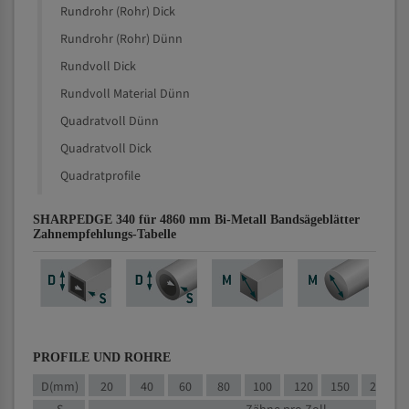
Rundrohr (Rohr) Dick
Rundrohr (Rohr) Dünn
Rundvoll Dick
Rundvoll Material Dünn
Quadratvoll Dünn
Quadratvoll Dick
Quadratprofile
SHARPEDGE 340 für 4860 mm Bi-Metall Bandsägeblätter
Zahnempfehlungs-Tabelle
PROFILE UND ROHRE
D(mm)
20
40
60
80
100
120
150
200