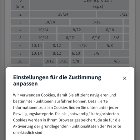
S
Zähne pro Zoll
(mm)
(ZpZ)
2
10/14
8/12
3
10/14
8/12
6/1
4
10/14
8/12
6/10
5/8
5
10/14
8/12
6/10
5/8
6
10/14
8/12
6/10
5/8
8
10/14
8/12
6/10
5/8
4/
10
8/12
6/10
5/8
4/6
12
8/12
6/10
4/6
×
Einstellungen für die Zustimmung
15
8/12
6/10
4/5
anpassen
20
4/6
4/5
30
4/5
4/5
Wir verwenden Cookies, damit Sie effizient navigieren und
50
4/5
3/4
bestimmte Funktionen ausführen können. Detaillierte
Informationen zu allen Cookies finden Sie unten unter jeder
80
3/4
Einwilligungskategorie. Die als „notwendig" kategorisierten
> 100
1,
Cookies werden in Ihrem Browser gespeichert, da sie für die
Aktivierung der grundlegenden Funktionalitäten der Website
VOLLMATERIAL
unerlässlich sind.
Zähne pro