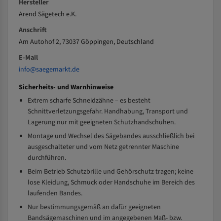
Hersteller
Arend Sägetech e.K.
Anschrift
Am Autohof 2, 73037 Göppingen, Deutschland
E-Mail
info@saegemarkt.de
Sicherheits- und Warnhinweise
Extrem scharfe Schneidzähne – es besteht
Schnittverletzungsgefahr. Handhabung, Transport und
Lagerung nur mit geeigneten Schutzhandschuhen.
Montage und Wechsel des Sägebandes ausschließlich bei
ausgeschalteter und vom Netz getrennter Maschine
durchführen.
Beim Betrieb Schutzbrille und Gehörschutz tragen; keine
lose Kleidung, Schmuck oder Handschuhe im Bereich des
laufenden Bandes.
Nur bestimmungsgemäß an dafür geeigneten
Bandsägemaschinen und im angegebenen Maß- bzw.