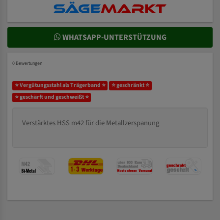
WHATSAPP-UNTERSTÜTZUNG
0 Bewertungen
⭐ Vergütungsstahl als Trägerband ⭐
⭐ geschränkt ⭐
⭐ geschärft und geschweißt ⭐
Verstärktes HSS m42 für die Metallzerspanung