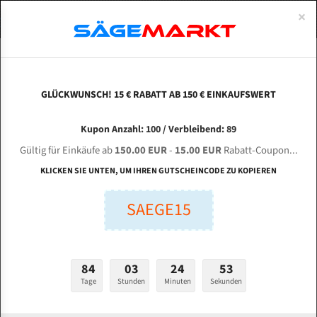
0
×
Spezialstahl Gehärtet
Uddeholm
Glatte
Eine Schneide, doppelte Fase
Spezialstahl
Standart
ÜBER UNS
DEUTSCH
Startseite
Bandsägeblätter Für Metall
Bi-Metal M42 (Standardgröße)
Sha
Uddeholm Gehärtet
Spezialstahl
Konvex
Zwei Schneiden, vierfache Fase
Uddeholm
gehärtete Zahnspitzen
ABOUTS
ENGLISH
GLÜCKWUNSCH! 15 € RABATT AB 150 € EINKAUFSWERT
Flexback
Gehärtete zahnspitzen
Konkav
Flexback Meterware
SHARPEDGE 340 für 4860 mm Bi-Metall
FRANCE
Kupon Anzahl: 100 / Verbleibend: 89
Dachzahnung
Bi-Metall Meterware
Bandsägeblätter
Gültig für Einkäufe ab
150.00 EUR
-
15.00 EUR
Rabatt-Coupon...
Fleischerei Bandsägeblätter
KLICKEN SIE UNTEN, UM IHREN GUTSCHEINCODE ZU KOPIEREN
Länge (mm):
Bandmesser Glatt Meterware
SAEGE15
mm
Bandmesser Dachzahnung Meterware
Breite (mm):
Konkav Meterware
mm
84
03
24
52
Konvex Meterware
Tage
Stunden
Minuten
Sekunden
Stärken + Zahnteilung:
mm