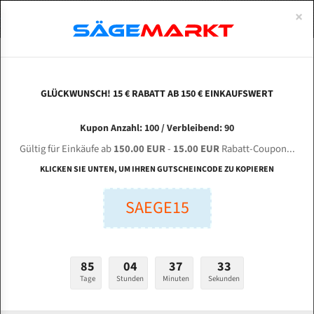
0
×
Spezialstahl Gehärtet
Uddeholm
Glatte
Eine Schneide, doppelte Fase
Spezialstahl
Standart
ÜBER UNS
DEUTSCH
Startseite
Bandsägeblätter Für Metall
Bi-Metal M42 (Standardgröße)
San
Uddeholm Gehärtet
Spezialstahl
Konvex
Zwei Schneiden, vierfache Fase
Uddeholm
gehärtete Zahnspitzen
ABOUTS
ENGLISH
GLÜCKWUNSCH! 15 € RABATT AB 150 € EINKAUFSWERT
Flexback
Gehärtete zahnspitzen
Konkav
Flexback Meterware
Sandcut Machine Tools K-300 für 4100 mm Bi-
FRANCE
Kupon Anzahl: 100 / Verbleibend: 90
Dachzahnung
Bi-Metall Meterware
Metall Bandsägeblätter
Gültig für Einkäufe ab
150.00 EUR
-
15.00 EUR
Rabatt-Coupon...
Fleischerei Bandsägeblätter
KLICKEN SIE UNTEN, UM IHREN GUTSCHEINCODE ZU KOPIEREN
Länge (mm):
Bandmesser Glatt Meterware
SAEGE15
mm
Bandmesser Dachzahnung Meterware
Breite (mm):
Konkav Meterware
mm
85
04
37
32
Konvex Meterware
Tage
Stunden
Minuten
Sekunden
Stärken + Zahnteilung:
mm