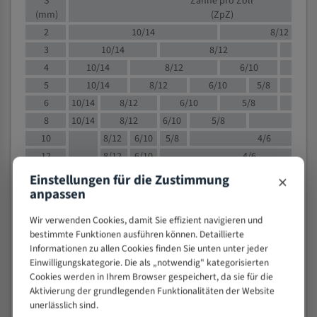
S
Zähne pro Zoll
(mm)
(ZpZ)
2
10/14
8/12
3
10/14
8/12
6/1
4
10/14
8/12
6/10
5/8
5
10/14
8/12
6/10
5/8
6
10/14
8/12
6/10
5/8
8
10/14
8/12
6/10
5/8
4/
10
8/12
6/10
5/8
4/6
12
8/12
6/10
4/6
15
8/12
6/10
4/5
×
Einstellungen für die Zustimmung
anpassen
20
4/6
4/5
30
4/5
4/5
Wir verwenden Cookies, damit Sie effizient navigieren und
50
4/5
3/4
bestimmte Funktionen ausführen können. Detaillierte
80
3/4
Informationen zu allen Cookies finden Sie unten unter jeder
Einwilligungskategorie. Die als „notwendig" kategorisierten
> 100
1,
Cookies werden in Ihrem Browser gespeichert, da sie für die
Aktivierung der grundlegenden Funktionalitäten der Website
VOLLMATERIAL
unerlässlich sind.
Zähne pro