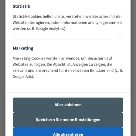
Widerstandsfähig gegen Zahnbruch auch bei
Statistik
schwierigen Werkstücken (Materialmischung,
Statistik-Cookies helfen uns zu verstehen, wie Besucher mit der
wechselnde Verbindungslängen)
Website interagieren, indem Informationen anonym gesammelt
Sehr geringe Vibration
werden (z. B. Google Analytics).
Äußerst verschleißfest
Marketing
Technische Beschreibung:
Marketing-Cookies werden verwendet, um Besuchern auf
Positiver Spanwinkel
Websites zu folgen. Die Absicht ist, Anzeigen zu zeigen, die
Bandkörper aus hochlegiertem Federstahl
relevant und ansprechend für den einzelnen Benutzer sind (z. B.
Google Ads).
Legierte HSS-beschichtete Zahnspitzen
Spezielle Zahngeometrie und Zahnteilung
Materialien:
Alles ablehnen
Stahl
Speichern Sie meine Einstellungen
Nichteisenmetalle
Speziell entwickelt für Profile / Rohre
Alle akzeptieren