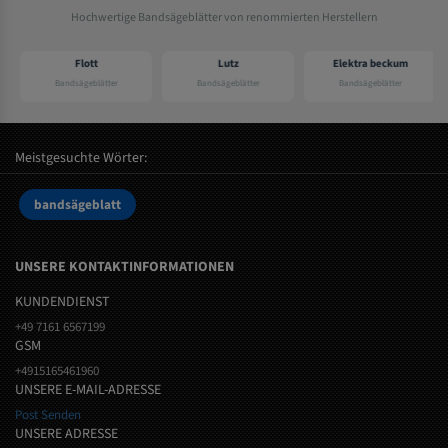
Hochwertige Bandsägeblätter von renommierten Herstellern
Flott
Lutz
Elektra beckum
Bandsägeblätter
Bandsägeblätter
Bandsägeblätter
Meistgesuchte Wörter:
bandsägeblatt
UNSERE KONTAKTINFORMATIONEN
KUNDENDIENST
+49 7161 6567199
GSM
+4915165461960
UNSERE E-MAIL-ADRESSE
Post Senden
UNSERE ADRESSE