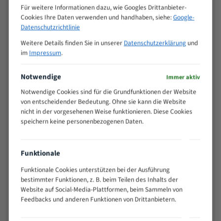
M (mm)
Zoll (ZpZ)
)
Für weitere Informationen dazu, wie Googles Drittanbieter-
Cookies Ihre Daten verwenden und handhaben, siehe:
Google-
>
10/14
Datenschutzrichtlinie
25
15 - 40
8/12
Weitere Details finden Sie in unserer
Datenschutzerklärung
und
im
Impressum
.
25 - 50
6/10
35 - 70
5/8
Notwendige
Immer aktiv
50 - 120
4/6
80 - 180
3/4
Notwendige Cookies sind für die Grundfunktionen der Website
von entscheidender Bedeutung. Ohne sie kann die Website
130 -
2/3
nicht in der vorgesehenen Weise funktionieren. Diese Cookies
350
speichern keine personenbezogenen Daten.
150 -
1,5/2
450
200 -
1,1/1,6
Funktionale
600
Funktionale Cookies unterstützen bei der Ausführung
> 500
0,75/1,25
bestimmter Funktionen, z. B. beim Teilen des Inhalts der
Vorteile:
Website auf Social-Media-Plattformen, beim Sammeln von
Feedbacks und anderen Funktionen von Drittanbietern.
Vielseitiges Bandsägeblatt für verschiedenste
Anwendungen