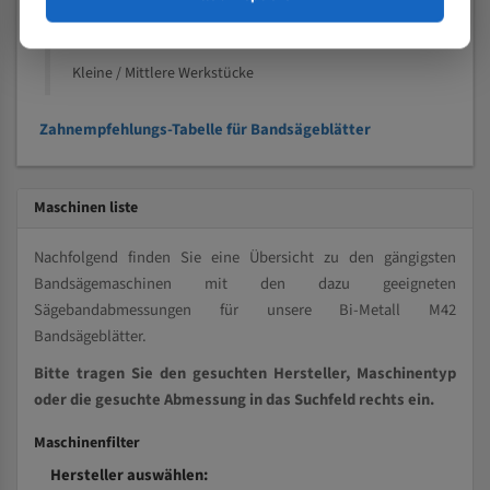
Kleine und mittlere Profile / Kleine Durchmesser
Vollmaterial
Kleine / Mittlere Werkstücke
Zahnempfehlungs-Tabelle für Bandsägeblätter
Maschinen liste
Nachfolgend finden Sie eine Übersicht zu den gängigsten
Bandsägemaschinen mit den dazu geeigneten
Sägebandabmessungen für unsere Bi-Metall M42
Bandsägeblätter.
Bitte tragen Sie den gesuchten Hersteller, Maschinentyp
oder die gesuchte Abmessung in das Suchfeld rechts ein.
Maschinenfilter
Hersteller auswählen: