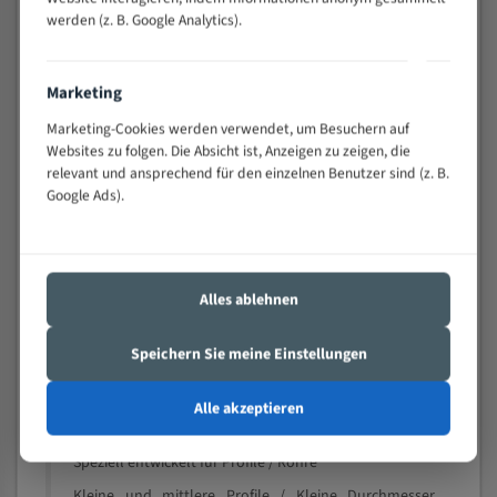
schwierigen Werkstücken (Materialmischung,
werden (z. B. Google Analytics).
wechselnde Verbindungslängen)
Sehr geringe Vibration
Marketing
Äußerst verschleißfest
Marketing-Cookies werden verwendet, um Besuchern auf
Websites zu folgen. Die Absicht ist, Anzeigen zu zeigen, die
Technische Beschreibung:
relevant und ansprechend für den einzelnen Benutzer sind (z. B.
Google Ads).
Positiver Spanwinkel
Bandkörper aus hochlegiertem Federstahl
Legierte HSS-beschichtete Zahnspitzen
Alles ablehnen
Spezielle Zahngeometrie und Zahnteilung
Materialien:
Speichern Sie meine Einstellungen
Stahl
Alle akzeptieren
Nichteisenmetalle
Speziell entwickelt für Profile / Rohre
Kleine und mittlere Profile / Kleine Durchmesser