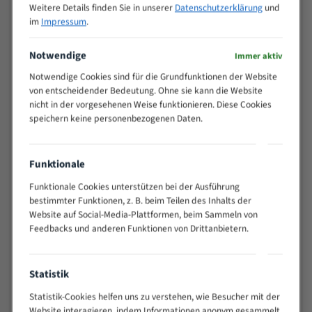
Weitere Details finden Sie in unserer
Datenschutzerklärung
und
>
10/14
im
Impressum
.
25
15 - 40
8/12
Notwendige
Immer aktiv
25 - 50
6/10
Notwendige Cookies sind für die Grundfunktionen der Website
35 - 70
5/8
von entscheidender Bedeutung. Ohne sie kann die Website
50 - 120
4/6
nicht in der vorgesehenen Weise funktionieren. Diese Cookies
80 - 180
3/4
speichern keine personenbezogenen Daten.
130 -
2/3
350
Funktionale
150 -
1,5/2
450
Funktionale Cookies unterstützen bei der Ausführung
200 -
bestimmter Funktionen, z. B. beim Teilen des Inhalts der
1,1/1,6
600
Website auf Social-Media-Plattformen, beim Sammeln von
> 500
0,75/1,25
Feedbacks und anderen Funktionen von Drittanbietern.
Vorteile:
Statistik
Vielseitiges Bandsägeblatt für verschiedenste
Anwendungen
Statistik-Cookies helfen uns zu verstehen, wie Besucher mit der
Widerstandsfähig gegen Zahnbruch auch bei
Website interagieren, indem Informationen anonym gesammelt