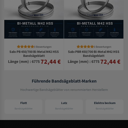
0 Bewertungen
0 Bewertungen
Sabı PB 450/700 Bi-Metal M42 HSS
Sabı PBR 450/700 Bi-Metal M42 HSS
Bandsägeblatt
Bandsägeblatt
72,44 €
72,44 €
€
Länge (mm) : 6775
Länge (mm) : 6775
Führende Bandsägeblatt-Marken
Hochwertige Bandsägeblätter von renommierten Herstellern
Flott
Lutz
Elektra beckum
Bandsägeblätter
Bandsägeblätter
Bandsägeblätter