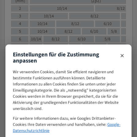
(mm)
(ZpZ)
2
10/14
8/12
3
10/14
8/12
6/1
4
10/14
8/12
6/10
5/8
5
10/14
8/12
6/10
5/8
6
10/14
8/12
6/10
5/8
8
10/14
8/12
6/10
5/8
4/
×
Einstellungen für die Zustimmung
10
8/12
6/10
5/8
4/6
anpassen
12
8/12
6/10
4/6
15
8/12
6/10
4/5
Wir verwenden Cookies, damit Sie effizient navigieren und
20
4/6
4/5
bestimmte Funktionen ausführen können. Detaillierte
Informationen zu allen Cookies finden Sie unten unter jeder
30
4/5
4/5
Einwilligungskategorie. Die als „notwendig" kategorisierten
50
4/5
3/4
Cookies werden in Ihrem Browser gespeichert, da sie für die
80
3/4
Aktivierung der grundlegenden Funktionalitäten der Website
unerlässlich sind.
> 100
1,
Für weitere Informationen dazu, wie Googles Drittanbieter-
VOLLMATERIAL
Cookies Ihre Daten verwenden und handhaben, siehe:
Google-
Zähne pro
Datenschutzrichtlinie
M (mm)
Zoll (ZpZ)
)