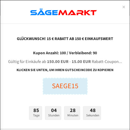
0
×
Spezialstahl Gehärtet
Uddeholm
Glatte
Eine Schneide, doppelte Fase
Spezialstahl
Standart
ÜBER UNS
DEUTSCH
Startseite
Bandsägeblätter Für Metall
Bi-Metal M42 (Standardgröße)
Sab
Uddeholm Gehärtet
Spezialstahl
Konvex
Zwei Schneiden, vierfache Fase
Uddeholm
gehärtete Zahnspitzen
ABOUTS
ENGLISH
GLÜCKWUNSCH! 15 € RABATT AB 150 € EINKAUFSWERT
Flexback
Gehärtete zahnspitzen
Konkav
Flexback Meterware
Sabı PB 450/700 Bi-Metal M42 HSS
FRANCE
Kupon Anzahl: 100 / Verbleibend: 90
Dachzahnung
Bi-Metall Meterware
Bandsägeblatt
Gültig für Einkäufe ab
150.00 EUR
-
15.00 EUR
Rabatt-Coupon...
Fleischerei Bandsägeblätter
KLICKEN SIE UNTEN, UM IHREN GUTSCHEINCODE ZU KOPIEREN
Länge (mm):
Bandmesser Glatt Meterware
SAEGE15
mm
Bandmesser Dachzahnung Meterware
Breite (mm):
Konkav Meterware
mm
85
04
28
47
Konvex Meterware
Tage
Stunden
Minuten
Sekunden
Stärken + Zahnteilung:
mm