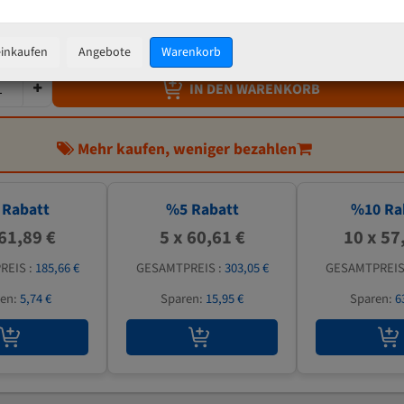
63,80 €
inkl. MwSt
zzgl.
Versandkosten
einkaufen
Angebote
Warenkorb
IN DEN WARENKORB
Mehr kaufen, weniger bezahlen
Rabatt
%
5
Rabatt
%
10
Ra
 61,89 €
5 x 60,61 €
10 x 57
REIS :
185,66 €
GESAMTPREIS :
303,05 €
GESAMTPREIS
ren:
5,74 €
Sparen:
15,95 €
Sparen:
6