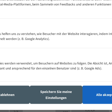
cial-Media-Plattformen, beim Sammeln von Feedbacks und anderen Funktionen
VOLLMATERIAL
Zähne pro
300
500
es helfen uns zu verstehen, wie Besucher mit der Website interagieren, indem I
M (mm)
Zoll (ZpZ)
)
t werden (z. B. Google Analytics).
>
10/14
25
5/8
15 - 40
8/12
0
5/8
25 - 50
6/10
8
4/6
es werden verwendet, um Besuchern auf Websites zu folgen. Die Absicht ist, A
35 - 70
5/8
4/6
vant und ansprechend für den einzelnen Benutzer sind (z. B. Google Ads).
50 - 120
4/6
4/6
80 - 180
3/4
6
130 -
4/5
2/3
350
Speichern Sie meine
4/5
s ablehnen
Alle akzep
150 -
Einstellungen
1,5/2
4/5
450
3/4
200 -
1,1/1,6