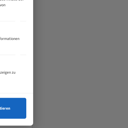
 von
nformationen
nzeigen zu
tieren