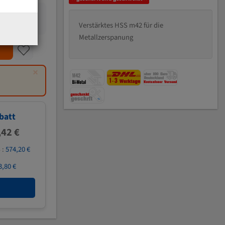
Verstärktes HSS m42 für die
Metallzerspanung
×
batt
,42 €
 :
574,20 €
3,80 €