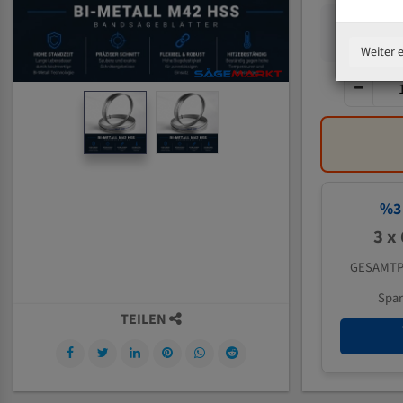
Weiter 
%
3
3 x
GESAMTP
Spa
TEILEN