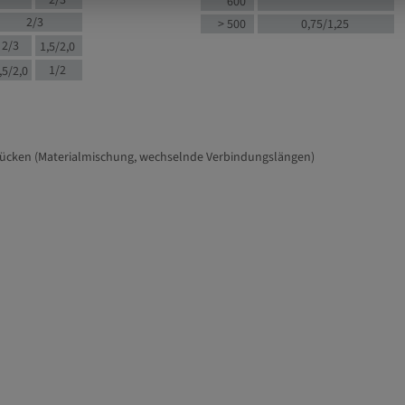
2/3
600
2/3
> 500
0,75/1,25
2/3
1,5/2,0
1/2
,5/2,0
tücken (Materialmischung, wechselnde Verbindungslängen)