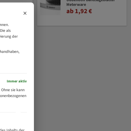
Uddeholm Bandsägeblätter
Meterware
ab 1,92 €
×
önnen.
Die als
vierung der
 handhaben,
Immer aktiv
 Ohne sie kann
ersonenbezogenen
des Inhalts der