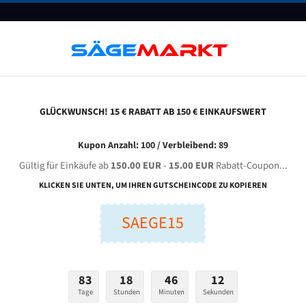
UNTERNEHMEN
FAQ
GUTSCHEINE
BLOG
KONTAKT
GLÜCKWUNSCH! 15 € RABATT AB 150 € EINKAUFSWERT
üsch 420 / 500 G Für 5890 Mm Bi-Metall Bandsägeblätter
Kupon Anzahl: 100 / Verbleibend: 89
Gültig für Einkäufe ab
150.00 EUR
-
15.00 EUR
Rabatt-Coupon...
RÜSCH 420 / 500 G für 5890 mm Bi-Metall Bandsägeblätte
KLICKEN SIE UNTEN, UM IHREN GUTSCHEINCODE ZU KOPIEREN
SAEGE15
nge (mm):
Breite (mm):
Stärken + Zah
mm
mm
Welche Zahn soll 
83
18
46
11
Tage
Stunden
Minuten
Sekunden