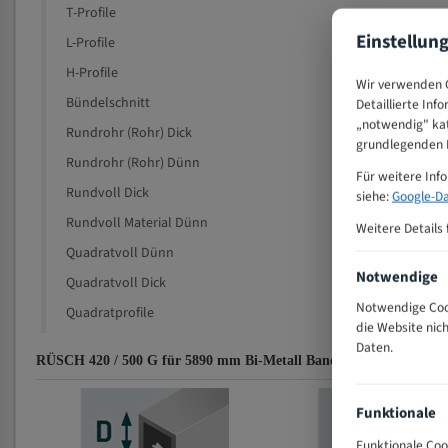
T-Profile
Einstellun
L-Profile
H-Profile
Wir verwenden C
Bündelschnitt
Detaillierte Inf
„notwendig" kat
Rundrohr (Rohr) Dick
grundlegenden F
Rundrohr (Rohr) Dünn
Für weitere Inf
Rundvoll Dick
siehe:
Google-Da
Rundvoll Material Dünn
Weitere Details 
Quadratvoll Dünn
Notwendige
Quadratvoll Dick
Notwendige Cook
Quadratprofile
die Website nic
Daten.
RÜSCH 420 / 500 G für 5890 mm Bi-Metall Bandsägeblätter Zahne
Funktionale
Funktionale Coo