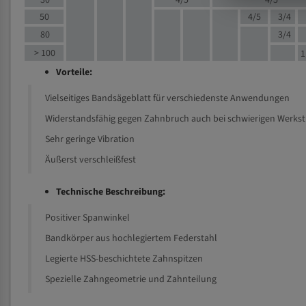
30
4/5
4/5
50
4/5
3/4
80
3/4
> 100
1
Vorteile:
Vielseitiges Bandsägeblatt für verschiedenste Anwendungen
Widerstandsfähig gegen Zahnbruch auch bei schwierigen Werks
Sehr geringe Vibration
Äußerst verschleißfest
Technische Beschreibung:
Positiver Spanwinkel
Bandkörper aus hochlegiertem Federstahl
Legierte HSS-beschichtete Zahnspitzen
Spezielle Zahngeometrie und Zahnteilung