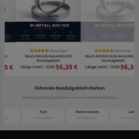
0 Bewertungen
0 Bewertungen
Rüsch 400 A Bi-Metal M42 HSS
Rüsch 400/600 SA Bi-Metal M42 HSS
Bandsägeblatt
Bandsägeblatt
56,35 €
56,35 €
€
Länge (mm) : 5250
Länge (mm) : 5250
Führende Bandsägeblatt-Marken
Hochwertige Bandsägeblätter von renommierten Herstellern
Flott
Elektra beckum
Lutz
Bandsägeblätter
Bandsägeblätter
Bandsägeblätter