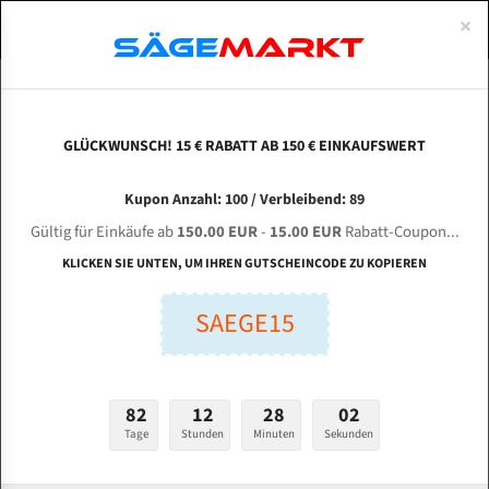
0
×
Spezialstahl Gehärtet
Uddeholm
Glatte
Eine Schneide, doppelte Fase
Spezialstahl
Standart
ÜBER UNS
DEUTSCH
Startseite
Bandsägeblätter Für Metall
Bi-Metal M42 (Standardgröße)
Rüs
Uddeholm Gehärtet
Spezialstahl
Konvex
Zwei Schneiden, vierfache Fase
Uddeholm
gehärtete Zahnspitzen
ABOUTS
ENGLISH
GLÜCKWUNSCH! 15 € RABATT AB 150 € EINKAUFSWERT
Flexback
Gehärtete zahnspitzen
Konkav
Flexback Meterware
Rüsch 400/600 SA Bi-Metal M42 HSS
FRANCE
Kupon Anzahl: 100 / Verbleibend: 89
Dachzahnung
Bi-Metall Meterware
Bandsägeblatt
Gültig für Einkäufe ab
150.00 EUR
-
15.00 EUR
Rabatt-Coupon...
Fleischerei Bandsägeblätter
KLICKEN SIE UNTEN, UM IHREN GUTSCHEINCODE ZU KOPIEREN
Länge (mm):
Bandmesser Glatt Meterware
SAEGE15
mm
Bandmesser Dachzahnung Meterware
Breite (mm):
Konkav Meterware
mm
82
12
28
01
Konvex Meterware
Tage
Stunden
Minuten
Sekunden
Stärken + Zahnteilung:
mm