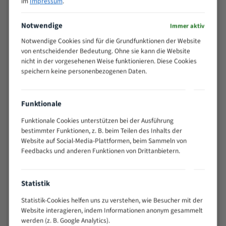
im
Impressum
.
>
10/14
25
Notwendige
Immer aktiv
15 - 40
8/12
Notwendige Cookies sind für die Grundfunktionen der Website
25 - 50
6/10
von entscheidender Bedeutung. Ohne sie kann die Website
35 - 70
5/8
nicht in der vorgesehenen Weise funktionieren. Diese Cookies
speichern keine personenbezogenen Daten.
50 - 120
4/6
80 - 180
3/4
130 -
2/3
Funktionale
350
150 -
Funktionale Cookies unterstützen bei der Ausführung
1,5/2
450
bestimmter Funktionen, z. B. beim Teilen des Inhalts der
Website auf Social-Media-Plattformen, beim Sammeln von
200 -
1,1/1,6
Feedbacks und anderen Funktionen von Drittanbietern.
600
> 500
0,75/1,25
Vorteile:
Statistik
Vielseitiges Bandsägeblatt für verschiedenste
Statistik-Cookies helfen uns zu verstehen, wie Besucher mit der
Anwendungen
Website interagieren, indem Informationen anonym gesammelt
werden (z. B. Google Analytics).
Widerstandsfähig gegen Zahnbruch auch bei