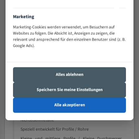
schwierigen Werkstücken (Materialmischung,
wechselnde Verbindungslängen)
Marketing
Sehr geringe Vibration
Marketing-Cookies werden verwendet, um Besuchern auf
Äußerst verschleißfest
Websites zu folgen. Die Absicht ist, Anzeigen zu zeigen, die
relevant und ansprechend für den einzelnen Benutzer sind (z. B.
Technische Beschreibung:
Google Ads).
Positiver Spanwinkel
Bandkörper aus hochlegiertem Federstahl
Alles ablehnen
Legierte HSS-beschichtete Zahnspitzen
Spezielle Zahngeometrie und Zahnteilung
Speichern Sie meine Einstellungen
Materialien:
Alle akzeptieren
Stahl
Nichteisenmetalle
Speziell entwickelt für Profile / Rohre
Kleine und mittlere Profile / Kleine Durchmesser