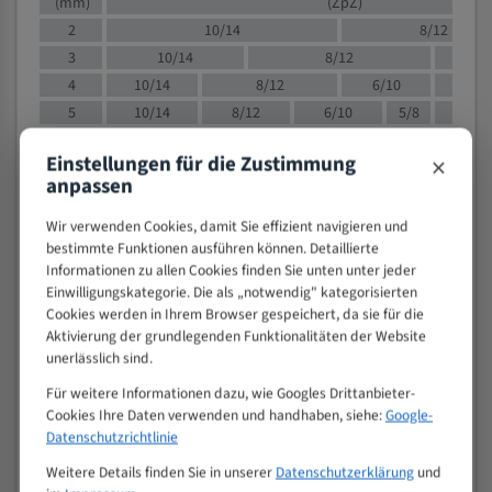
(mm)
(ZpZ)
2
10/14
8/12
3
10/14
8/12
6/1
4
10/14
8/12
6/10
5/8
5
10/14
8/12
6/10
5/8
6
10/14
8/12
6/10
5/8
×
Einstellungen für die Zustimmung
8
10/14
8/12
6/10
5/8
4/
anpassen
10
8/12
6/10
5/8
4/6
12
8/12
6/10
4/6
Wir verwenden Cookies, damit Sie effizient navigieren und
bestimmte Funktionen ausführen können. Detaillierte
15
8/12
6/10
4/5
Informationen zu allen Cookies finden Sie unten unter jeder
20
4/6
4/5
Einwilligungskategorie. Die als „notwendig" kategorisierten
30
4/5
4/5
Cookies werden in Ihrem Browser gespeichert, da sie für die
50
4/5
3/4
Aktivierung der grundlegenden Funktionalitäten der Website
unerlässlich sind.
80
3/4
> 100
1,
Für weitere Informationen dazu, wie Googles Drittanbieter-
Cookies Ihre Daten verwenden und handhaben, siehe:
Google-
VOLLMATERIAL
Datenschutzrichtlinie
Zähne pro
Weitere Details finden Sie in unserer
Datenschutzerklärung
und
M (mm)
Zoll (ZpZ)
)