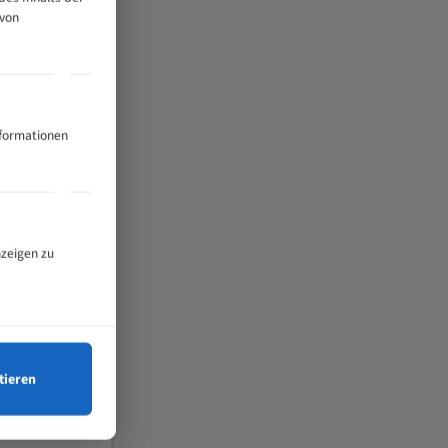
 von
nformationen
nzeigen zu
tieren