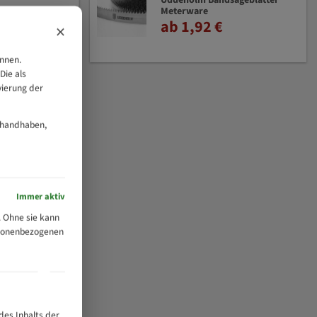
Uddeholm Bandsägeblätter
Meterware
ab 1,92 €
×
önnen.
Die als
vierung der
 handhaben,
Immer aktiv
 Ohne sie kann
ersonenbezogenen
des Inhalts der