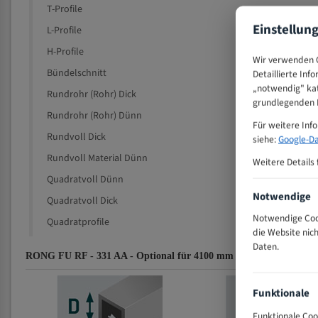
T-Profile
Einstellun
L-Profile
H-Profile
Wir verwenden C
Bündelschnitt
Detaillierte Inf
„notwendig" kat
Rundrohr (Rohr) Dick
grundlegenden F
Rundrohr (Rohr) Dünn
Für weitere Inf
Rundvoll Dick
siehe:
Google-Da
Rundvoll Material Dünn
Weitere Details 
Quadratvoll Dünn
Notwendige
Quadratvoll Dick
Notwendige Cook
Quadratprofile
die Website nic
Daten.
RONG FU RF - 331 AA - Optional für 4100 mm Bi-Metall Bandsäge
Funktionale
Funktionale Coo