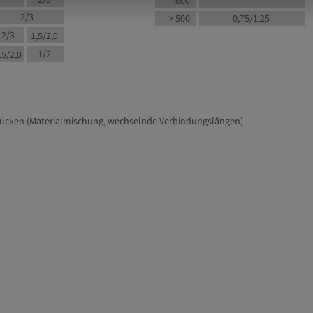
2/3
600
2/3
> 500
0,75/1,25
2/3
1,5/2,0
1/2
,5/2,0
tücken (Materialmischung, wechselnde Verbindungslängen)