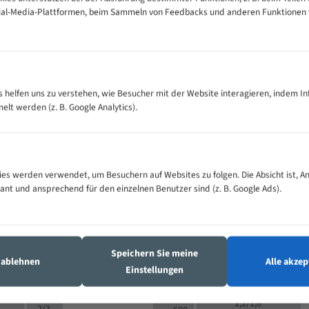
cial-Media-Plattformen, beim Sammeln von Feedbacks und anderen Funktionen
VOLLMATERIAL
Zähne pro
300
500
es helfen uns zu verstehen, wie Besucher mit der Website interagieren, indem I
M (mm)
Zoll (ZpZ)
)
t werden (z. B. Google Analytics).
>
10/14
25
5/8
15 - 40
8/12
0
5/8
25 - 50
6/10
8
4/6
es werden verwendet, um Besuchern auf Websites zu folgen. Die Absicht ist, A
35 - 70
5/8
4/6
vant und ansprechend für den einzelnen Benutzer sind (z. B. Google Ads).
50 - 120
4/6
4/6
80 - 180
3/4
6
130 -
4/5
2/3
350
Speichern Sie meine
4/5
s ablehnen
Alle akzep
150 -
Einstellungen
1,5/2
4/5
450
3/4
200 -
1,1/1,6