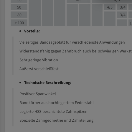
30
4/5
4/5
50
4/5
3/4
80
3/4
> 100
1
Vorteile:
Vielseitiges Bandsägeblatt für verschiedenste Anwendungen
Widerstandsfähig gegen Zahnbruch auch bei schwierigen Werks
Sehr geringe Vibration
Äußerst verschleißfest
Technische Beschreibung:
Positiver Spanwinkel
Bandkörper aus hochlegiertem Federstahl
Legierte HSS-beschichtete Zahnspitzen
Spezielle Zahngeometrie und Zahnteilung