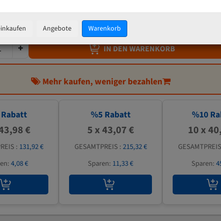
45,33 €
inkl. MwSt
zzgl.
Versandkosten
einkaufen
Angebote
Warenkorb
IN DEN WARENKORB
Mehr kaufen, weniger bezahlen
Rabatt
%
5
Rabatt
%
10
Ra
 43,98 €
5 x 43,07 €
10 x 40
REIS :
131,92 €
GESAMTPREIS :
215,32 €
GESAMTPREIS
ren:
4,08 €
Sparen:
11,33 €
Sparen:
4