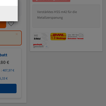
Verstärktes HSS m42 für die
Metallzerspanung
×
batt
,80 €
 :
407,97 €
5,33 €