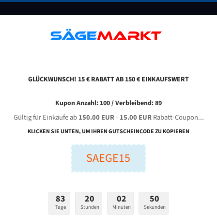
UNTERNEHMEN
FAQ
GUTSCHEINE
BLOG
KONTAKT
GLÜCKWUNSCH! 15 € RABATT AB 150 € EINKAUFSWERT
ong Fu Rf - 331 Aa - Optional Für 4100 Mm Bi-Metall Bandsägeblätter
Kupon Anzahl: 100 / Verbleibend: 89
Gültig für Einkäufe ab
150.00 EUR
-
15.00 EUR
Rabatt-Coupon...
U RF - 331 AA - Optional für 4100 mm Bi-Metall Bandsäge
KLICKEN SIE UNTEN, UM IHREN GUTSCHEINCODE ZU KOPIEREN
SAEGE15
nge (mm):
Breite (mm):
Stärken + Zah
mm
mm
Welche Zahn soll 
83
20
02
49
Tage
Stunden
Minuten
Sekunden