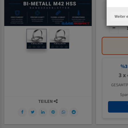
Weiter 
%
3
3 x
GESAMTP
Spa
TEILEN