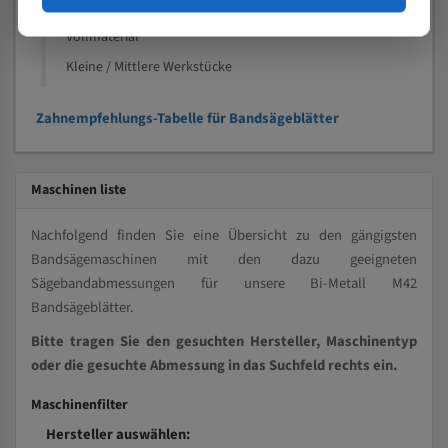
Kleine und mittlere Profile / Kleine Durchmesser
Vollmaterial
Kleine / Mittlere Werkstücke
Zahnempfehlungs-Tabelle für Bandsägeblätter
Maschinen liste
Nachfolgend finden Sie eine Übersicht zu den gängigsten
Bandsägemaschinen mit den dazu geeigneten
Sägebandabmessungen für unsere Bi-Metall M42
Bandsägeblätter.
Bitte tragen Sie den gesuchten Hersteller, Maschinentyp
oder die gesuchte Abmessung in das Suchfeld rechts ein.
Maschinenfilter
Hersteller auswählen: