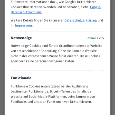
M (mm)
Für weitere Informationen dazu, wie Googles Drittanbieter-
Zoll (ZpZ)
)
Cookies Ihre Daten verwenden und handhaben, siehe:
Google-
>
Datenschutzrichtlinie
10/14
25
Weitere Details finden Sie in unserer
Datenschutzerklärung
und
15 - 40
8/12
im
Impressum
.
25 - 50
6/10
35 - 70
5/8
Notwendige
Immer aktiv
50 - 120
4/6
Notwendige Cookies sind für die Grundfunktionen der Website
80 - 180
3/4
von entscheidender Bedeutung. Ohne sie kann die Website
130 -
nicht in der vorgesehenen Weise funktionieren. Diese Cookies
2/3
350
speichern keine personenbezogenen Daten.
150 -
1,5/2
450
200 -
Funktionale
1,1/1,6
600
Funktionale Cookies unterstützen bei der Ausführung
> 500
0,75/1,25
bestimmter Funktionen, z. B. beim Teilen des Inhalts der
Vorteile:
Website auf Social-Media-Plattformen, beim Sammeln von
Feedbacks und anderen Funktionen von Drittanbietern.
Vielseitiges Bandsägeblatt für verschiedenste
Anwendungen