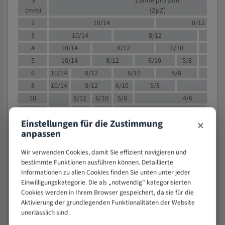
S
Zähne pro Zoll
(mm)
(ZpZ)
2
10/14
8/12
3
10/14
8/12
6/1
4
10/14
8/12
6/10
5/8
5
10/14
8/12
6/10
5/8
6
10/14
8/12
6/10
5/8
8
10/14
8/12
6/10
5/8
4/
10
8/12
6/10
5/8
4/6
12
8/12
6/10
4/6
×
Einstellungen für die Zustimmung
15
8/12
6/10
4/5
anpassen
20
4/6
4/5
30
4/5
4/5
Wir verwenden Cookies, damit Sie effizient navigieren und
50
4/5
3/4
bestimmte Funktionen ausführen können. Detaillierte
Informationen zu allen Cookies finden Sie unten unter jeder
80
3/4
Einwilligungskategorie. Die als „notwendig" kategorisierten
> 100
1,
Cookies werden in Ihrem Browser gespeichert, da sie für die
Aktivierung der grundlegenden Funktionalitäten der Website
VOLLMATERIAL
unerlässlich sind.
Zähne pro