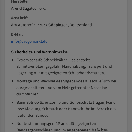
Hersteller
Arend Sägetech e.K.
Anschrift
Am Autohof 2, 73037 Göppingen, Deutschland
E-Mail
info@saegemarkt.de
Sicherheits- und Warnhinweise
Extrem scharfe Schneidzähne – es besteht
Schnittverletzungsgefahr. Handhabung, Transport und
Lagerung nur mit geeigneten Schutzhandschuhen.
Montage und Wechsel des Sägebandes ausschließlich bei
ausgeschalteter und vom Netz getrennter Maschine
durchführen.
Beim Betrieb Schutzbrille und Gehörschutz tragen; keine
lose Kleidung, Schmuck oder Handschuhe im Bereich des
laufenden Bandes.
Nur bestimmungsgemäß an dafür geeigneten
Bandsägemaschinen und im angegebenen Maß- bzw.