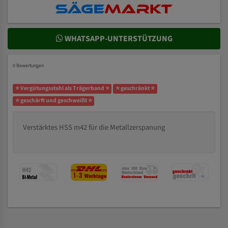
WHATSAPP-UNTERSTÜTZUNG
0 Bewertungen
⭐ Vergütungsstahl als Trägerband ⭐
⭐ geschränkt ⭐
⭐ geschärft und geschweißt ⭐
Verstärktes HSS m42 für die Metallzerspanung