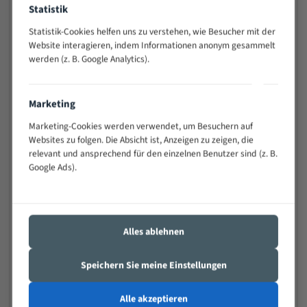
Statistik
Widerstandsfähig gegen Zahnbruch auch bei
schwierigen Werkstücken (Materialmischung,
Statistik-Cookies helfen uns zu verstehen, wie Besucher mit der
wechselnde Verbindungslängen)
Website interagieren, indem Informationen anonym gesammelt
Sehr geringe Vibration
werden (z. B. Google Analytics).
Äußerst verschleißfest
Marketing
Technische Beschreibung:
Marketing-Cookies werden verwendet, um Besuchern auf
Positiver Spanwinkel
Websites zu folgen. Die Absicht ist, Anzeigen zu zeigen, die
relevant und ansprechend für den einzelnen Benutzer sind (z. B.
Bandkörper aus hochlegiertem Federstahl
Google Ads).
Legierte HSS-beschichtete Zahnspitzen
Spezielle Zahngeometrie und Zahnteilung
Materialien:
Alles ablehnen
Stahl
Speichern Sie meine Einstellungen
Nichteisenmetalle
Speziell entwickelt für Profile / Rohre
Alle akzeptieren