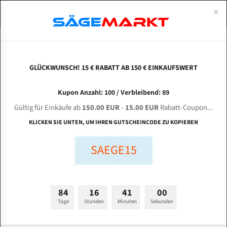
0
×
Spezialstahl Gehärtet
Uddeholm
Glatte
Eine Schneide, doppelte Fase
Spezialstahl
Standart
ÜBER UNS
DEUTSCH
Startseite
Bandsägeblätter Für Metall
Bi-Metal M42 (Standardgröße)
Pro
Uddeholm Gehärtet
Spezialstahl
Konvex
Zwei Schneiden, vierfache Fase
Uddeholm
gehärtete Zahnspitzen
ABOUTS
ENGLISH
GLÜCKWUNSCH! 15 € RABATT AB 150 € EINKAUFSWERT
Flexback
Gehärtete zahnspitzen
Konkav
Flexback Meterware
PROTECH BS-500 FA für 6060 mm Bi-Metall
FRANCE
Kupon Anzahl: 100 / Verbleibend: 89
Dachzahnung
Bi-Metall Meterware
Bandsägeblätter
Gültig für Einkäufe ab
150.00 EUR
-
15.00 EUR
Rabatt-Coupon...
Fleischerei Bandsägeblätter
KLICKEN SIE UNTEN, UM IHREN GUTSCHEINCODE ZU KOPIEREN
Länge (mm):
Bandmesser Glatt Meterware
SAEGE15
mm
Bandmesser Dachzahnung Meterware
Breite (mm):
Konkav Meterware
mm
84
16
40
59
Konvex Meterware
Tage
Stunden
Minuten
Sekunden
Stärken + Zahnteilung:
mm