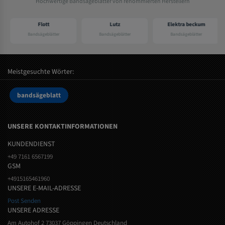
Hochwertige Bandsägeblätter von renommierten Herstellern
Flott
Lutz
Elektra beckum
Bandsägeblätter
Bandsägeblätter
Bandsägeblätter
Meistgesuchte Wörter:
bandsägeblatt
UNSERE KONTAKTINFORMATIONEN
KUNDENDIENST
+49 7161 6567199
GSM
+4915165461960
UNSERE E-MAIL-ADRESSE
Post Senden
UNSERE ADRESSE
Am Autohof 2 73037 Göppingen Deutschland