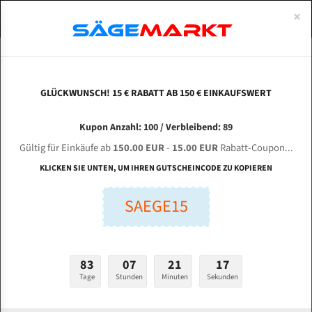
0
×
Spezialstahl Gehärtet
Uddeholm
Glatte
Eine Schneide, doppelte Fase
Spezialstahl
Standart
ÜBER UNS
DEUTSCH
Startseite
Bandsägeblätter Für Metall
Bi-Metal M42 (Standardgröße)
Pro
Uddeholm Gehärtet
Spezialstahl
Konvex
Zwei Schneiden, vierfache Fase
Uddeholm
gehärtete Zahnspitzen
ABOUTS
ENGLISH
GLÜCKWUNSCH! 15 € RABATT AB 150 € EINKAUFSWERT
Flexback
Gehärtete zahnspitzen
Konkav
Flexback Meterware
PROTECH BS-20 S für 4130 mm Bi-Metall
FRANCE
Kupon Anzahl: 100 / Verbleibend: 89
Dachzahnung
Bi-Metall Meterware
Bandsägeblätter
Gültig für Einkäufe ab
150.00 EUR
-
15.00 EUR
Rabatt-Coupon...
Fleischerei Bandsägeblätter
KLICKEN SIE UNTEN, UM IHREN GUTSCHEINCODE ZU KOPIEREN
Länge (mm):
Bandmesser Glatt Meterware
SAEGE15
mm
Bandmesser Dachzahnung Meterware
Breite (mm):
Konkav Meterware
mm
83
07
21
16
Konvex Meterware
Tage
Stunden
Minuten
Sekunden
Stärken + Zahnteilung:
mm