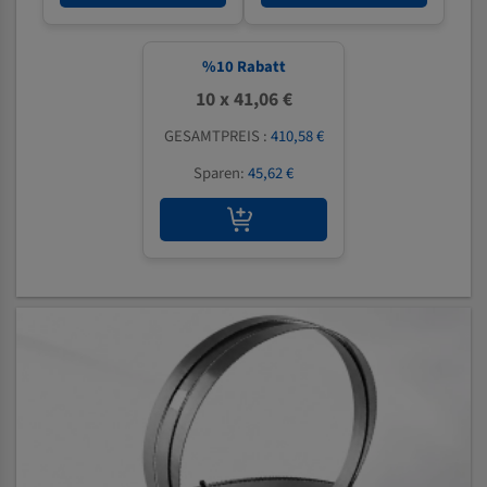
%
10
Rabatt
10 x 41,06 €
GESAMTPREIS :
410,58 €
Sparen:
45,62 €