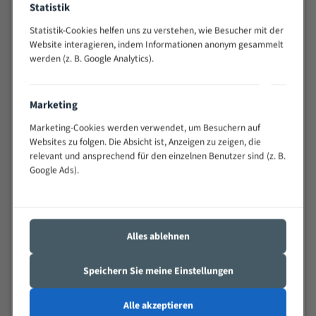
Statistik
Widerstandsfähig gegen Zahnbruch auch bei
schwierigen Werkstücken (Materialmischung,
Statistik-Cookies helfen uns zu verstehen, wie Besucher mit der
wechselnde Verbindungslängen)
Website interagieren, indem Informationen anonym gesammelt
werden (z. B. Google Analytics).
Sehr geringe Vibration
Äußerst verschleißfest
Marketing
Technische Beschreibung:
Marketing-Cookies werden verwendet, um Besuchern auf
Positiver Spanwinkel
Websites zu folgen. Die Absicht ist, Anzeigen zu zeigen, die
relevant und ansprechend für den einzelnen Benutzer sind (z. B.
Bandkörper aus hochlegiertem Federstahl
Google Ads).
Legierte HSS-beschichtete Zahnspitzen
Spezielle Zahngeometrie und Zahnteilung
Alles ablehnen
Materialien:
Stahl
Speichern Sie meine Einstellungen
Nichteisenmetalle
Alle akzeptieren
Speziell entwickelt für Profile / Rohre