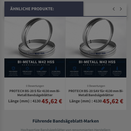
ÄHNLICHE PRODUKTE:
0 Bewertungen
0 Bewertungen
PROTECH BS-20 S für 4130 mm Bi-
PROTECH BS-20 SAV für 4130 mm Bi-
Metall Bandsägeblätter
Metall Bandsägeblätter
45,62 €
45,62 €
€
Länge (mm) : 4130
Länge (mm) : 4130
Führende Bandsägeblatt-Marken
Hochwertige Bandsägeblätter von renommierten Herstellern