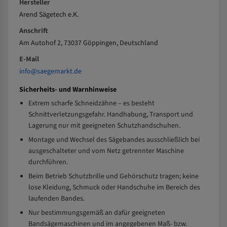
Hersteller
Arend Sägetech e.K.
Anschrift
Am Autohof 2, 73037 Göppingen, Deutschland
E-Mail
info@saegemarkt.de
Sicherheits- und Warnhinweise
Extrem scharfe Schneidzähne – es besteht
Schnittverletzungsgefahr. Handhabung, Transport und
Lagerung nur mit geeigneten Schutzhandschuhen.
Montage und Wechsel des Sägebandes ausschließlich bei
ausgeschalteter und vom Netz getrennter Maschine
durchführen.
Beim Betrieb Schutzbrille und Gehörschutz tragen; keine
lose Kleidung, Schmuck oder Handschuhe im Bereich des
laufenden Bandes.
Nur bestimmungsgemäß an dafür geeigneten
Bandsägemaschinen und im angegebenen Maß- bzw.