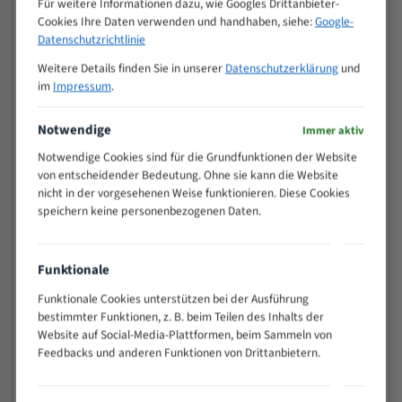
Für weitere Informationen dazu, wie Googles Drittanbieter-
M (mm)
Zoll (ZpZ)
)
Cookies Ihre Daten verwenden und handhaben, siehe:
Google-
>
Datenschutzrichtlinie
10/14
25
Weitere Details finden Sie in unserer
Datenschutzerklärung
und
15 - 40
8/12
im
Impressum
.
25 - 50
6/10
35 - 70
5/8
Notwendige
Immer aktiv
50 - 120
4/6
Notwendige Cookies sind für die Grundfunktionen der Website
80 - 180
3/4
von entscheidender Bedeutung. Ohne sie kann die Website
130 -
nicht in der vorgesehenen Weise funktionieren. Diese Cookies
2/3
350
speichern keine personenbezogenen Daten.
150 -
1,5/2
450
200 -
Funktionale
1,1/1,6
600
Funktionale Cookies unterstützen bei der Ausführung
> 500
0,75/1,25
bestimmter Funktionen, z. B. beim Teilen des Inhalts der
Website auf Social-Media-Plattformen, beim Sammeln von
Vorteile:
Feedbacks und anderen Funktionen von Drittanbietern.
Vielseitiges Bandsägeblatt für verschiedenste
Anwendungen