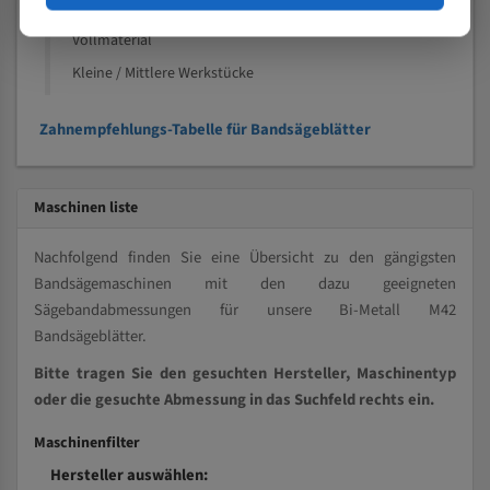
Kleine und mittlere Profile / Kleine Durchmesser
Vollmaterial
Kleine / Mittlere Werkstücke
Zahnempfehlungs-Tabelle für Bandsägeblätter
Maschinen liste
Nachfolgend finden Sie eine Übersicht zu den gängigsten
Bandsägemaschinen mit den dazu geeigneten
Sägebandabmessungen für unsere Bi-Metall M42
Bandsägeblätter.
Bitte tragen Sie den gesuchten Hersteller, Maschinentyp
oder die gesuchte Abmessung in das Suchfeld rechts ein.
Maschinenfilter
Hersteller auswählen: