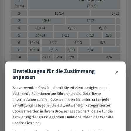
S
Zähne pro Zoll
(mm)
(ZpZ)
2
10/14
8/12
3
10/14
8/12
6/1
4
10/14
8/12
6/10
5/8
5
10/14
8/12
6/10
5/8
6
10/14
8/12
6/10
5/8
8
10/14
8/12
6/10
5/8
4/
10
8/12
6/10
5/8
4/6
12
8/12
6/10
4/6
×
Einstellungen für die Zustimmung
15
8/12
6/10
4/5
anpassen
20
4/6
4/5
30
4/5
4/5
Wir verwenden Cookies, damit Sie effizient navigieren und
bestimmte Funktionen ausführen können. Detaillierte
50
4/5
3/4
Informationen zu allen Cookies finden Sie unten unter jeder
80
3/4
Einwilligungskategorie. Die als „notwendig" kategorisierten
> 100
1,
Cookies werden in Ihrem Browser gespeichert, da sie für die
Aktivierung der grundlegenden Funktionalitäten der Website
VOLLMATERIAL
unerlässlich sind.
Zähne pro