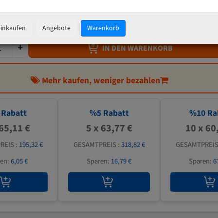
67,12 €
inkl. MwSt
zzgl.
Versandkosten
einkaufen
Angebote
Warenkorb
IN DEN WARENKORB
Mehr kaufen, weniger bezahlen
Rabatt
%
5
Rabatt
%
10
Ra
 65,11 €
5 x 63,77 €
10 x 60
REIS :
195,32 €
GESAMTPREIS :
318,82 €
GESAMTPREIS
ren:
6,05 €
Sparen:
16,79 €
Sparen:
6