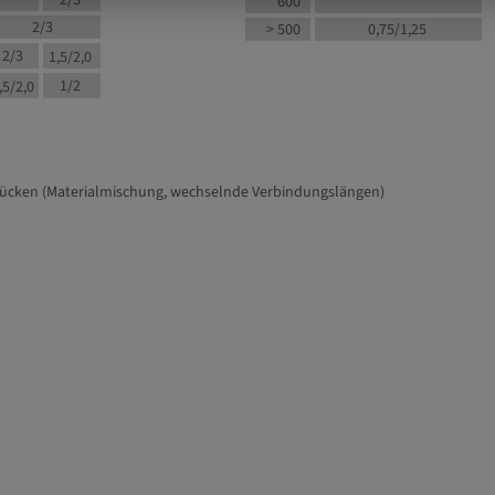
2/3
600
2/3
> 500
0,75/1,25
2/3
1,5/2,0
1/2
,5/2,0
tücken (Materialmischung, wechselnde Verbindungslängen)