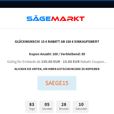
UNTERNEHMEN
FAQ
GUTSCHEINE
BLOG
KONTAKT
GLÜCKWUNSCH! 15 € RABATT AB 150 € EINKAUFSWERT
egas Gonda 600 Camel Für 6230 Mm Bi-Metall Bandsägeblätter
Kupon Anzahl: 100 / Verbleibend: 89
Gültig für Einkäufe ab
150.00 EUR
-
15.00 EUR
Rabatt-Coupon...
AS GONDA 600 Camel für 6230 mm Bi-Metall Bandsägeblä
KLICKEN SIE UNTEN, UM IHREN GUTSCHEINCODE ZU KOPIEREN
SAEGE15
nge (mm):
Breite (mm):
Stärken + Zah
mm
mm
Welche Zahn soll 
83
05
28
09
Tage
Stunden
Minuten
Sekunden