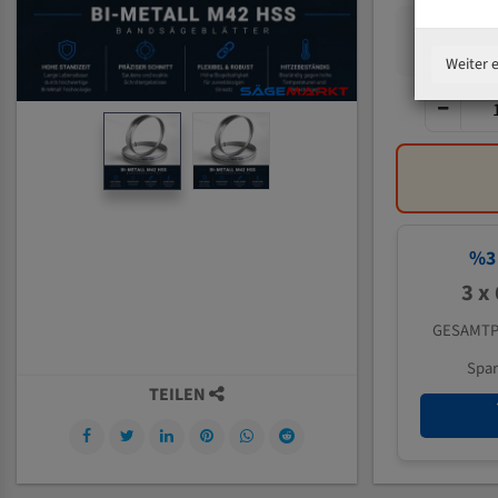
Weiter 
%
3
3 x
GESAMTP
Spa
TEILEN