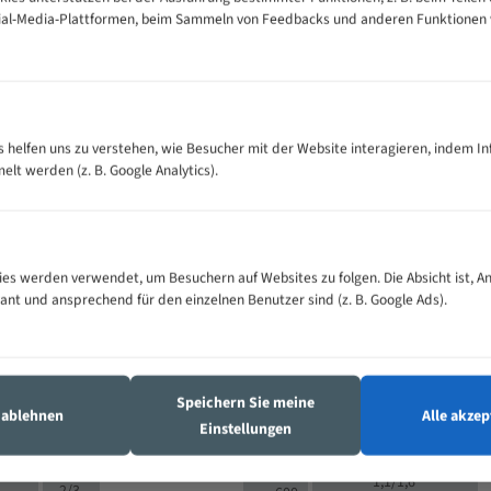
cial-Media-Plattformen, beim Sammeln von Feedbacks und anderen Funktionen
VOLLMATERIAL
Zähne pro
300
500
es helfen uns zu verstehen, wie Besucher mit der Website interagieren, indem I
M (mm)
Zoll (ZpZ)
)
t werden (z. B. Google Analytics).
>
10/14
25
5/8
15 - 40
8/12
0
5/8
25 - 50
6/10
8
4/6
es werden verwendet, um Besuchern auf Websites zu folgen. Die Absicht ist, A
35 - 70
5/8
4/6
vant und ansprechend für den einzelnen Benutzer sind (z. B. Google Ads).
50 - 120
4/6
4/6
80 - 180
3/4
6
130 -
4/5
2/3
350
Speichern Sie meine
4/5
s ablehnen
Alle akzep
150 -
Einstellungen
1,5/2
4/5
450
3/4
200 -
1,1/1,6