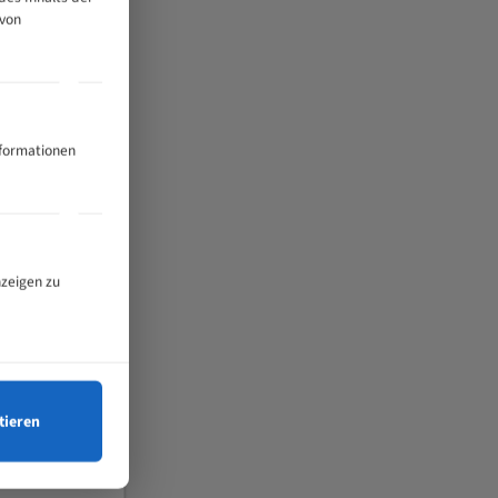
 von
nformationen
nzeigen zu
tieren