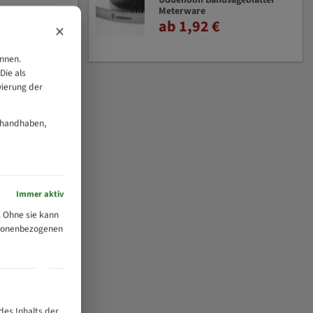
Uddeholm Bandsägeblätter
Meterware
ab 1,92 €
×
önnen.
Die als
vierung der
 handhaben,
Immer aktiv
 Ohne sie kann
ersonenbezogenen
des Inhalts der