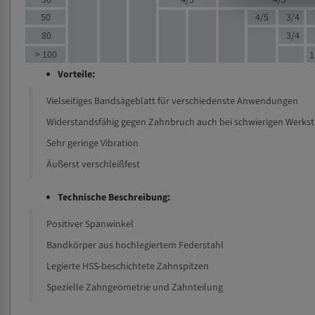
30
4/5
4/5
50
4/5
3/4
80
3/4
> 100
1
Vorteile:
Vielseitiges Bandsägeblatt für verschiedenste Anwendungen
Widerstandsfähig gegen Zahnbruch auch bei schwierigen Werks
Sehr geringe Vibration
Äußerst verschleißfest
Technische Beschreibung:
Positiver Spanwinkel
Bandkörper aus hochlegiertem Federstahl
Legierte HSS-beschichtete Zahnspitzen
Spezielle Zahngeometrie und Zahnteilung