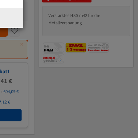
Verstärktes HSS m42 für die
Metallzerspanung
×
batt
,41 €
 :
604,09 €
7,12 €