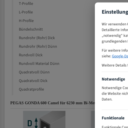
T-Profile
Einstellun
L-Profile
H-Profile
Wir verwenden C
Bündelschnitt
Detaillierte Inf
„notwendig" kat
Rundrohr (Rohr) Dick
grundlegenden F
Rundrohr (Rohr) Dünn
Für weitere Inf
Rundvoll Dick
siehe:
Google-Da
Rundvoll Material Dünn
Weitere Details 
Quadratvoll Dünn
Notwendige
Quadratvoll Dick
Notwendige Cook
Quadratprofile
die Website nic
Daten.
PEGAS GONDA 600 Camel für 6230 mm Bi-Metall Bandsägeblätter
Funktionale
Funktionale Coo