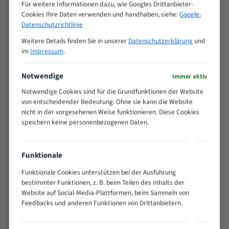
M (mm)
Für weitere Informationen dazu, wie Googles Drittanbieter-
Zoll (ZpZ)
)
Cookies Ihre Daten verwenden und handhaben, siehe:
Google-
>
Datenschutzrichtlinie
10/14
25
Weitere Details finden Sie in unserer
Datenschutzerklärung
und
15 - 40
8/12
im
Impressum
.
25 - 50
6/10
35 - 70
5/8
Notwendige
Immer aktiv
50 - 120
4/6
Notwendige Cookies sind für die Grundfunktionen der Website
80 - 180
3/4
von entscheidender Bedeutung. Ohne sie kann die Website
130 -
nicht in der vorgesehenen Weise funktionieren. Diese Cookies
2/3
350
speichern keine personenbezogenen Daten.
150 -
1,5/2
450
200 -
Funktionale
1,1/1,6
600
Funktionale Cookies unterstützen bei der Ausführung
> 500
0,75/1,25
bestimmter Funktionen, z. B. beim Teilen des Inhalts der
Vorteile:
Website auf Social-Media-Plattformen, beim Sammeln von
Feedbacks und anderen Funktionen von Drittanbietern.
Vielseitiges Bandsägeblatt für verschiedenste
Anwendungen