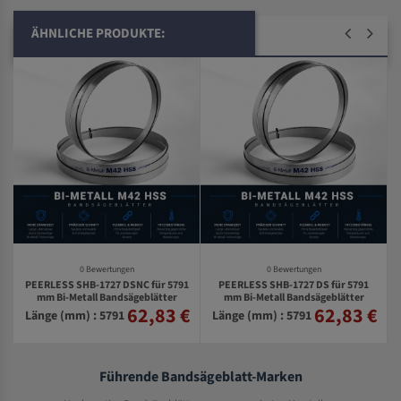
ÄHNLICHE PRODUKTE:
0 Bewertungen
0 Bewertungen
PEERLESS SHB-1727 DSNC für 5791
PEERLESS SHB-1727 DS für 5791
mm Bi-Metall Bandsägeblätter
mm Bi-Metall Bandsägeblätter
62,83 €
62,83 €
€
Länge (mm) : 5791
Länge (mm) : 5791
Führende Bandsägeblatt-Marken