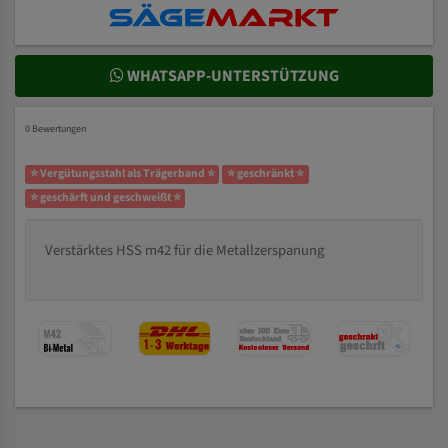
WHATSAPP-UNTERSTÜTZUNG
0 Bewertungen
⭐ Vergütungsstahl als Trägerband ⭐
⭐ geschränkt ⭐
⭐ geschärft und geschweißt ⭐
Verstärktes HSS m42 für die Metallzerspanung