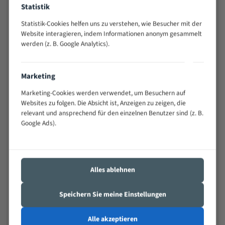
Statistik
Widerstandsfähig gegen Zahnbruch auch bei
schwierigen Werkstücken (Materialmischung,
Statistik-Cookies helfen uns zu verstehen, wie Besucher mit der
wechselnde Verbindungslängen)
Website interagieren, indem Informationen anonym gesammelt
Sehr geringe Vibration
werden (z. B. Google Analytics).
Äußerst verschleißfest
Marketing
Technische Beschreibung:
Marketing-Cookies werden verwendet, um Besuchern auf
Positiver Spanwinkel
Websites zu folgen. Die Absicht ist, Anzeigen zu zeigen, die
relevant und ansprechend für den einzelnen Benutzer sind (z. B.
Bandkörper aus hochlegiertem Federstahl
Google Ads).
Legierte HSS-beschichtete Zahnspitzen
Spezielle Zahngeometrie und Zahnteilung
Materialien:
Alles ablehnen
Stahl
Speichern Sie meine Einstellungen
Nichteisenmetalle
Speziell entwickelt für Profile / Rohre
Alle akzeptieren