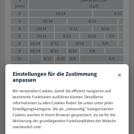
S
Zähne pro Zoll
(mm)
(ZpZ)
2
10/14
8/12
3
10/14
8/12
6/1
4
10/14
8/12
6/10
5/8
5
10/14
8/12
6/10
5/8
6
10/14
8/12
6/10
5/8
8
10/14
8/12
6/10
5/8
4/
10
8/12
6/10
5/8
4/6
12
8/12
6/10
4/6
×
Einstellungen für die Zustimmung
15
8/12
6/10
4/5
anpassen
20
4/6
4/5
30
4/5
4/5
Wir verwenden Cookies, damit Sie effizient navigieren und
50
4/5
3/4
bestimmte Funktionen ausführen können. Detaillierte
Informationen zu allen Cookies finden Sie unten unter jeder
80
3/4
Einwilligungskategorie. Die als „notwendig" kategorisierten
> 100
1,
Cookies werden in Ihrem Browser gespeichert, da sie für die
Aktivierung der grundlegenden Funktionalitäten der Website
VOLLMATERIAL
unerlässlich sind.
Zähne pro