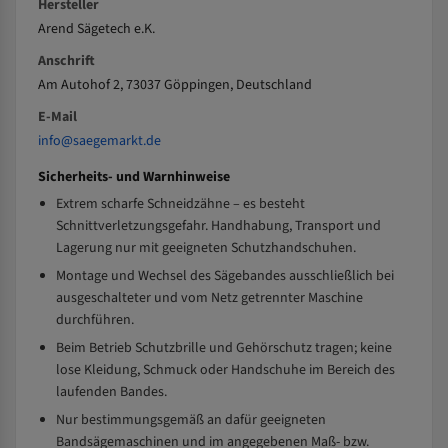
Hersteller
Arend Sägetech e.K.
Anschrift
Am Autohof 2, 73037 Göppingen, Deutschland
E-Mail
info@saegemarkt.de
Sicherheits- und Warnhinweise
Extrem scharfe Schneidzähne – es besteht
Schnittverletzungsgefahr. Handhabung, Transport und
Lagerung nur mit geeigneten Schutzhandschuhen.
Montage und Wechsel des Sägebandes ausschließlich bei
ausgeschalteter und vom Netz getrennter Maschine
durchführen.
Beim Betrieb Schutzbrille und Gehörschutz tragen; keine
lose Kleidung, Schmuck oder Handschuhe im Bereich des
laufenden Bandes.
Nur bestimmungsgemäß an dafür geeigneten
Bandsägemaschinen und im angegebenen Maß- bzw.