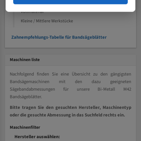
Kleine und mittlere Profile / Kleine Durchmesser
Vollmaterial
Kleine / Mittlere Werkstücke
Zahnempfehlungs-Tabelle für Bandsägeblätter
Maschinen liste
Nachfolgend finden Sie eine Übersicht zu den gängigsten
Bandsägemaschinen mit den dazu geeigneten
Sägebandabmessungen für unsere Bi-Metall M42
Bandsägeblätter.
Bitte tragen Sie den gesuchten Hersteller, Maschinentyp
oder die gesuchte Abmessung in das Suchfeld rechts ein.
Maschinenfilter
Hersteller auswählen: