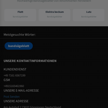
Hochwertige Bandsägeblätter von renommierten Herstellern
Flott
Elektra beckum
Lutz
Bandsägeblätter
Bandsägeblätter
Bandsägeblätter
Meistgesuchte Wörter:
bandsägeblatt
UNSERE KONTAKTINFORMATIONEN
KUNDENDIENST
+49 7161 6567199
GSM
+4915165461960
UNSERE E-MAIL-ADRESSE
Post Senden
UNSERE ADRESSE
Am Autohof 2 73037 Göppingen Deutschland