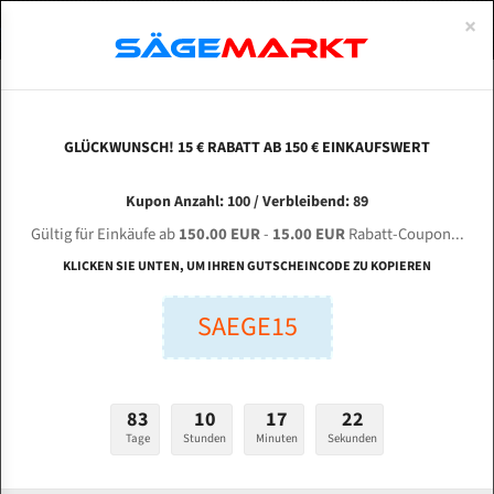
0
×
Spezialstahl Gehärtet
Uddeholm
Glatte
Eine Schneide, doppelte Fase
Spezialstahl
Standart
ÜBER UNS
DEUTSCH
Startseite
Bandsägeblätter Für Metall
Bi-Metal M42 (Standardgröße)
Pee
Uddeholm Gehärtet
Spezialstahl
Konvex
Zwei Schneiden, vierfache Fase
Uddeholm
gehärtete Zahnspitzen
ABOUTS
ENGLISH
GLÜCKWUNSCH! 15 € RABATT AB 150 € EINKAUFSWERT
Flexback
Gehärtete zahnspitzen
Konkav
Flexback Meterware
PEERLESS SHB-1727 DS für 5791 mm Bi-Metall
FRANCE
Kupon Anzahl: 100 / Verbleibend: 89
Dachzahnung
Bi-Metall Meterware
Bandsägeblätter
Gültig für Einkäufe ab
150.00 EUR
-
15.00 EUR
Rabatt-Coupon...
Fleischerei Bandsägeblätter
KLICKEN SIE UNTEN, UM IHREN GUTSCHEINCODE ZU KOPIEREN
Länge (mm):
Bandmesser Glatt Meterware
SAEGE15
mm
Bandmesser Dachzahnung Meterware
Breite (mm):
Konkav Meterware
mm
83
10
17
21
Konvex Meterware
Tage
Stunden
Minuten
Sekunden
Stärken + Zahnteilung:
mm