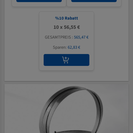
%
10
Rabatt
10 x 56,55 €
GESAMTPREIS :
565,47 €
Sparen:
62,83 €