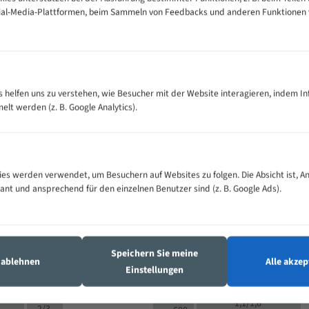
cial-Media-Plattformen, beim Sammeln von Feedbacks und anderen Funktionen
VOLLMATERIAL
Zähne pro
300
500
es helfen uns zu verstehen, wie Besucher mit der Website interagieren, indem I
M (mm)
Zoll (ZpZ)
)
t werden (z. B. Google Analytics).
>
10/14
25
5/8
15 - 40
8/12
0
5/8
25 - 50
6/10
8
4/6
es werden verwendet, um Besuchern auf Websites zu folgen. Die Absicht ist, A
35 - 70
5/8
4/6
vant und ansprechend für den einzelnen Benutzer sind (z. B. Google Ads).
50 - 120
4/6
4/6
80 - 180
3/4
6
130 -
4/5
2/3
350
Speichern Sie meine
4/5
s ablehnen
Alle akzep
150 -
Einstellungen
1,5/2
4/5
450
3/4
200 -
1,1/1,6