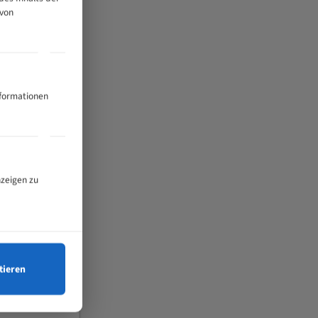
 von
nformationen
nzeigen zu
tieren