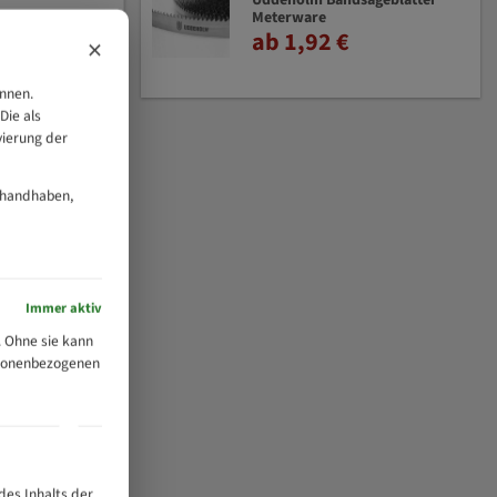
Uddeholm Bandsägeblätter
Meterware
ab 1,92 €
×
önnen.
Die als
vierung der
 handhaben,
Immer aktiv
 Ohne sie kann
ersonenbezogenen
des Inhalts der