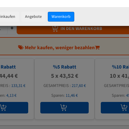
45,81 €
inkl. MwSt
zzgl.
Versandkosten
einkaufen
Angebote
Warenkorb
IN DEN WARENKORB
Mehr kaufen, weniger bezahlen
Rabatt
%
5
Rabatt
%
10
Ra
 44,44 €
5 x 43,52 €
10 x 41
REIS :
133,31 €
GESAMTPREIS :
217,60 €
GESAMTPREIS
ren:
4,13 €
Sparen:
11,46 €
Sparen:
4