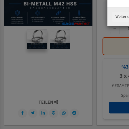
Weiter 
%
3
3 x
GESAMTP
Spa
TEILEN