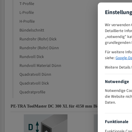
T-Profile
Einstellun
L-Profile
H-Profile
Wir verwenden C
Bündelschnitt
Detaillierte Inf
„notwendig" kat
Rundrohr (Rohr) Dick
grundlegenden F
Rundrohr (Rohr) Dünn
Für weitere Inf
Rundvoll Dick
siehe:
Google-Da
Rundvoll Material Dünn
Weitere Details 
Quadratvoll Dünn
Notwendige
Quadratvoll Dick
Notwendige Cook
Quadratprofile
die Website nic
Daten.
PE-TRA ToolMaster DC 300 XL für 4150 mm Bi-Metall Bandsägeblä
Funktionale
Funktionale Coo