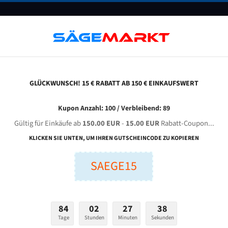
UNTERNEHMEN
FAQ
GUTSCHEINE
BLOG
KONTAKT
GLÜCKWUNSCH! 15 € RABATT AB 150 € EINKAUFSWERT
e-Tra Toolmaster Dc 300 Xl Für 4150 Mm Bi-Metall Bandsägeblätter
Kupon Anzahl: 100 / Verbleibend: 89
Gültig für Einkäufe ab
150.00 EUR
-
15.00 EUR
Rabatt-Coupon...
A ToolMaster DC 300 XL für 4150 mm Bi-Metall Bandsägeb
KLICKEN SIE UNTEN, UM IHREN GUTSCHEINCODE ZU KOPIEREN
SAEGE15
nge (mm):
Breite (mm):
Stärken + Zah
mm
mm
Welche Zahn soll 
84
02
27
37
Tage
Stunden
Minuten
Sekunden