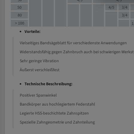
30
4/5
4/5
50
4/5
3/4
80
3/4
> 100
1
Vorteile:
Vielseitiges Bandsägeblatt für verschiedenste Anwendungen
Widerstandsfähig gegen Zahnbruch auch bei schwierigen Werks
Sehr geringe Vibration
Äußerst verschleißfest
Technische Beschreibung:
Positiver Spanwinkel
Bandkörper aus hochlegiertem Federstahl
Legierte HSS-beschichtete Zahnspitzen
Spezielle Zahngeometrie und Zahnteilung