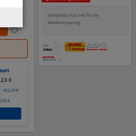
Verstärktes HSS m42 für die
Metallzerspanung
×
batt
,23 €
 :
412,29 €
5,81 €