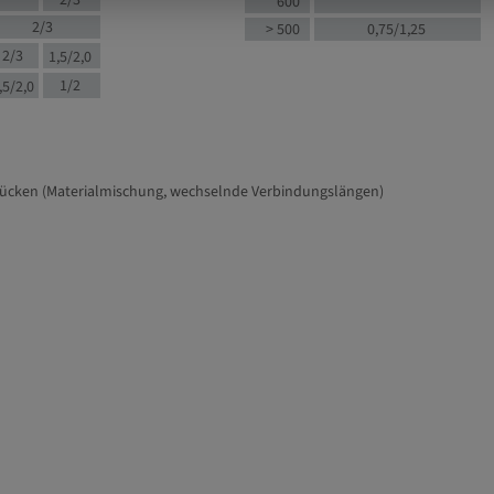
2/3
600
2/3
> 500
0,75/1,25
2/3
1,5/2,0
1/2
,5/2,0
tücken (Materialmischung, wechselnde Verbindungslängen)