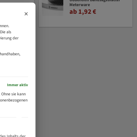
Uddeholm Bandsägeblätter
Meterware
ab 1,92 €
×
önnen.
Die als
vierung der
 handhaben,
Immer aktiv
 Ohne sie kann
ersonenbezogenen
des Inhalts der