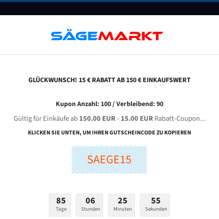
UNTERNEHMEN
FAQ
GUTSCHEINE
BLOG
KONTAKT
GLÜCKWUNSCH! 15 € RABATT AB 150 € EINKAUFSWERT
ptımum S 181 Bi-Metal M42 Hss Bandsägeblatt
Kupon Anzahl: 100 / Verbleibend: 90
Gültig für Einkäufe ab
150.00 EUR
-
15.00 EUR
Rabatt-Coupon...
Optımum S 181 Bi-Metal M42 HSS Bandsägeblatt
KLICKEN SIE UNTEN, UM IHREN GUTSCHEINCODE ZU KOPIEREN
SAEGE15
nge (mm):
Breite (mm):
Stärken + Zah
mm
mm
Welche Zahn soll 
85
06
25
54
Tage
Stunden
Minuten
Sekunden