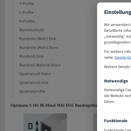
T-Profile
Einstellun
L-Profile
H-Profile
Wir verwenden C
Bündelschnitt
Detaillierte Inf
„notwendig" kat
Rundrohr (Rohr) Dick
grundlegenden F
Rundrohr (Rohr) Dünn
Für weitere Inf
Rundvoll Dick
siehe:
Google-Da
Rundvoll Material Dünn
Weitere Details 
Quadratvoll Dünn
Notwendige
Quadratvoll Dick
Notwendige Cook
Quadratprofile
die Website nic
Daten.
Optımum S 181 Bi-Metal M42 HSS Bandsägeblatt Zahnempfehlung
Funktionale
Funktionale Coo