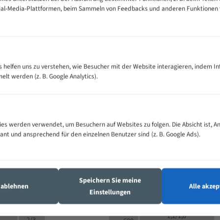
cial-Media-Plattformen, beim Sammeln von Feedbacks und anderen Funktionen
VOLLMATERIAL
Zähne pro
300
500
es helfen uns zu verstehen, wie Besucher mit der Website interagieren, indem I
M (mm)
Zoll (ZpZ)
)
t werden (z. B. Google Analytics).
>
10/14
25
5/8
15 - 40
8/12
0
5/8
25 - 50
6/10
8
4/6
es werden verwendet, um Besuchern auf Websites zu folgen. Die Absicht ist, A
35 - 70
5/8
4/6
vant und ansprechend für den einzelnen Benutzer sind (z. B. Google Ads).
50 - 120
4/6
4/6
80 - 180
3/4
6
130 -
4/5
2/3
350
Speichern Sie meine
4/5
s ablehnen
Alle akzep
150 -
Einstellungen
1,5/2
4/5
450
3/4
200 -
1,1/1,6