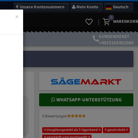
Unsere Kontonummern
Mein Konto
Deutsch
×
0
WARENKORB
KUNDENDIENST
+4915165461960
WHATSAPP-UNTERSTÜTZUNG
nteilung:
mm
0 Bewertungen
ich wählen?
⭐ Vergütungsstahl als Trägerband ⭐
⭐ geschränkt ⭐
⭐ geschärft und geschweißt ⭐