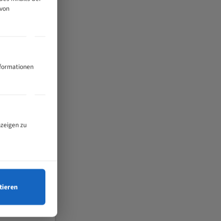
 von
nformationen
nzeigen zu
tieren