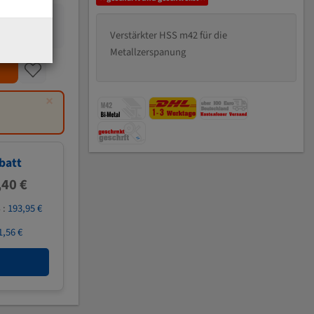
Verstärkter HSS m42 für die
Metallzerspanung
×
batt
,40 €
 :
193,95 €
1,56 €