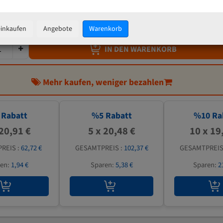
21,55 €
inkl. MwSt
zzgl.
Versandkosten
einkaufen
Angebote
Warenkorb
IN DEN WARENKORB
Mehr kaufen, weniger bezahlen
Rabatt
%
5
Rabatt
%
10
Ra
 20,91 €
5 x 20,48 €
10 x 19
REIS :
62,72 €
GESAMTPREIS :
102,37 €
GESAMTPREIS
ren:
1,94 €
Sparen:
5,38 €
Sparen:
2