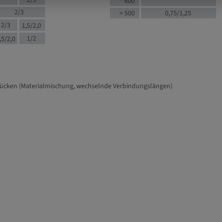
2/3
600
2/3
> 500
0,75/1,25
2/3
1,5/2,0
1/2
,5/2,0
tücken (Materialmischung, wechselnde Verbindungslängen)