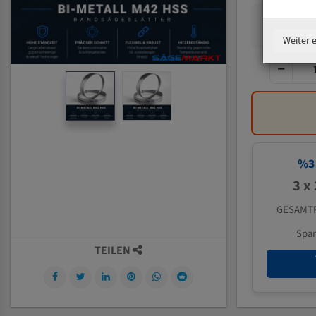
Weiter 
%
3
3 x
GESAMTP
Spa
TEILEN