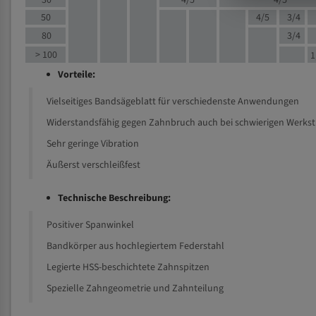
30
4/5
4/5
50
4/5
3/4
80
3/4
> 100
1
Vorteile:
Vielseitiges Bandsägeblatt für verschiedenste Anwendungen
Widerstandsfähig gegen Zahnbruch auch bei schwierigen Werks
Sehr geringe Vibration
Äußerst verschleißfest
Technische Beschreibung:
Positiver Spanwinkel
Bandkörper aus hochlegiertem Federstahl
Legierte HSS-beschichtete Zahnspitzen
Spezielle Zahngeometrie und Zahnteilung