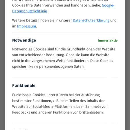
Cookies Ihre Daten verwenden und handhaben, siehe:
Google-
>
10/14
Datenschutzrichtlinie
25
15 - 40
8/12
Weitere Details finden Sie in unserer
Datenschutzerklärung
und
im
Impressum
.
25 - 50
6/10
35 - 70
5/8
Notwendige
Immer aktiv
50 - 120
4/6
80 - 180
3/4
Notwendige Cookies sind für die Grundfunktionen der Website
von entscheidender Bedeutung. Ohne sie kann die Website
130 -
2/3
nicht in der vorgesehenen Weise funktionieren. Diese Cookies
350
speichern keine personenbezogenen Daten.
150 -
1,5/2
450
200 -
1,1/1,6
Funktionale
600
> 500
0,75/1,25
Funktionale Cookies unterstützen bei der Ausführung
bestimmter Funktionen, z. B. beim Teilen des Inhalts der
Vorteile:
Website auf Social-Media-Plattformen, beim Sammeln von
Feedbacks und anderen Funktionen von Drittanbietern.
Vielseitiges Bandsägeblatt für verschiedenste
Anwendungen
Widerstandsfähig gegen Zahnbruch auch bei