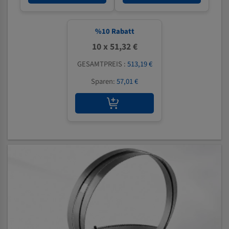
%
10
Rabatt
10 x 51,32 €
GESAMTPREIS :
513,19 €
Sparen:
57,01 €