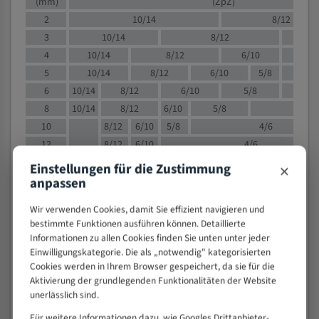
(mm)
(ZpZ)
2
10/14
8/12
3
10/14
8/12
6/1
4
10/14
8/12
6/10
5/8
5
10/14
8/12
6/10
5/8
6
10/14
8/12
6/10
5/8
8
10/14
8/12
6/10
5/8
4/
10
8/12
6/10
5/8
4/6
12
8/12
6/10
4/6
15
8/12
6/10
4/5
×
Einstellungen für die Zustimmung
20
4/6
4/5
anpassen
30
4/5
4/5
Wir verwenden Cookies, damit Sie effizient navigieren und
50
4/5
3/4
bestimmte Funktionen ausführen können. Detaillierte
80
3/4
Informationen zu allen Cookies finden Sie unten unter jeder
Einwilligungskategorie. Die als „notwendig" kategorisierten
> 100
1,
Cookies werden in Ihrem Browser gespeichert, da sie für die
Aktivierung der grundlegenden Funktionalitäten der Website
VOLLMATERIAL
unerlässlich sind.
Zähne pro
M (mm)
Zoll (ZpZ)
)
Für weitere Informationen dazu, wie Googles Drittanbieter-