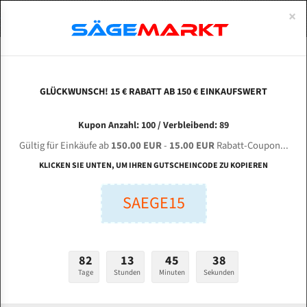
0
×
Spezialstahl Gehärtet
Uddeholm
Glatte
Eine Schneide, doppelte Fase
Spezialstahl
Standart
ÜBER UNS
DEUTSCH
Startseite
Bandsägeblätter Für Metall
Bi-Metal M42 (Standardgröße)
Msc
Uddeholm Gehärtet
Spezialstahl
Konvex
Zwei Schneiden, vierfache Fase
Uddeholm
gehärtete Zahnspitzen
ABOUTS
ENGLISH
GLÜCKWUNSCH! 15 € RABATT AB 150 € EINKAUFSWERT
Flexback
Gehärtete zahnspitzen
Konkav
Flexback Meterware
MSC KS 620 für 5320 mm Bi-Metall
FRANCE
Kupon Anzahl: 100 / Verbleibend: 89
Dachzahnung
Bi-Metall Meterware
Bandsägeblätter
Gültig für Einkäufe ab
150.00 EUR
-
15.00 EUR
Rabatt-Coupon...
Fleischerei Bandsägeblätter
KLICKEN SIE UNTEN, UM IHREN GUTSCHEINCODE ZU KOPIEREN
Länge (mm):
Bandmesser Glatt Meterware
SAEGE15
mm
Bandmesser Dachzahnung Meterware
Breite (mm):
Konkav Meterware
mm
82
13
45
37
Konvex Meterware
Tage
Stunden
Minuten
Sekunden
Stärken + Zahnteilung:
mm