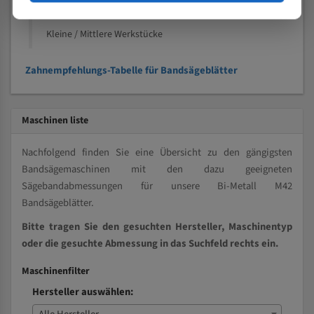
Vollmaterial
Kleine / Mittlere Werkstücke
Zahnempfehlungs-Tabelle für Bandsägeblätter
Maschinen liste
Nachfolgend finden Sie eine Übersicht zu den gängigsten
Bandsägemaschinen mit den dazu geeigneten
Sägebandabmessungen für unsere Bi-Metall M42
Bandsägeblätter.
Bitte tragen Sie den gesuchten Hersteller, Maschinentyp
oder die gesuchte Abmessung in das Suchfeld rechts ein.
Maschinenfilter
Hersteller auswählen: