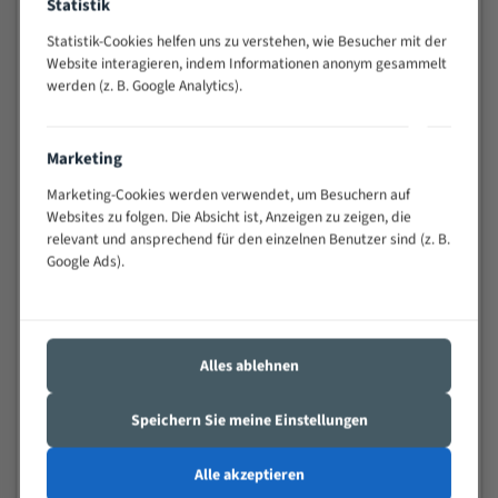
Statistik
schwierigen Werkstücken (Materialmischung,
wechselnde Verbindungslängen)
Statistik-Cookies helfen uns zu verstehen, wie Besucher mit der
Website interagieren, indem Informationen anonym gesammelt
Sehr geringe Vibration
werden (z. B. Google Analytics).
Äußerst verschleißfest
Marketing
Technische Beschreibung:
Marketing-Cookies werden verwendet, um Besuchern auf
Positiver Spanwinkel
Websites zu folgen. Die Absicht ist, Anzeigen zu zeigen, die
Bandkörper aus hochlegiertem Federstahl
relevant und ansprechend für den einzelnen Benutzer sind (z. B.
Google Ads).
Legierte HSS-beschichtete Zahnspitzen
Spezielle Zahngeometrie und Zahnteilung
Materialien:
Alles ablehnen
Stahl
Speichern Sie meine Einstellungen
Nichteisenmetalle
Speziell entwickelt für Profile / Rohre
Alle akzeptieren
Kleine und mittlere Profile / Kleine Durchmesser