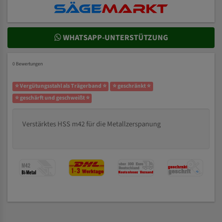
WHATSAPP-UNTERSTÜTZUNG
0 Bewertungen
⭐ Vergütungsstahl als Trägerband ⭐
⭐ geschränkt ⭐
⭐ geschärft und geschweißt ⭐
Verstärktes HSS m42 für die Metallzerspanung