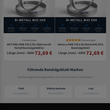
0 Bewertungen
0 Bewertungen
METORA HMB 705 G für 6800 mm Bi-
Metora HMB 705 G Bi-Metal M42 HSS
S
Metall Bandsägeblätter
Bandsägeblatt
72,69 €
72,69 €
€
Länge (mm) : 6800
Länge (mm) : 6800
Führende Bandsägeblatt-Marken
Hochwertige Bandsägeblätter von renommierten Herstellern
Flott
Elektra beckum
Lutz
Bandsägeblätter
Bandsägeblätter
Bandsägeblätter