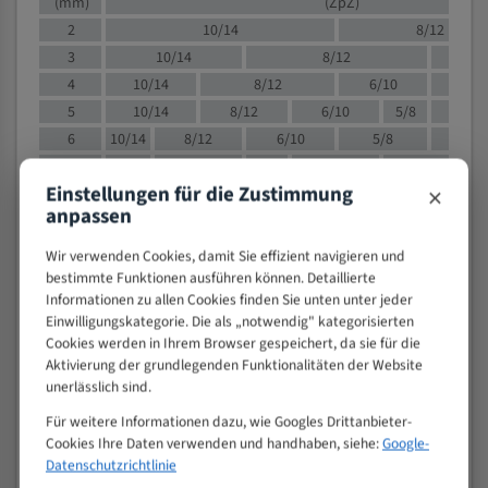
(mm)
(ZpZ)
2
10/14
8/12
3
10/14
8/12
6/1
4
10/14
8/12
6/10
5/8
5
10/14
8/12
6/10
5/8
6
10/14
8/12
6/10
5/8
8
10/14
8/12
6/10
5/8
4/
×
Einstellungen für die Zustimmung
10
8/12
6/10
5/8
4/6
anpassen
12
8/12
6/10
4/6
15
8/12
6/10
4/5
Wir verwenden Cookies, damit Sie effizient navigieren und
20
4/6
4/5
bestimmte Funktionen ausführen können. Detaillierte
Informationen zu allen Cookies finden Sie unten unter jeder
30
4/5
4/5
Einwilligungskategorie. Die als „notwendig" kategorisierten
50
4/5
3/4
Cookies werden in Ihrem Browser gespeichert, da sie für die
80
3/4
Aktivierung der grundlegenden Funktionalitäten der Website
unerlässlich sind.
> 100
1,
Für weitere Informationen dazu, wie Googles Drittanbieter-
VOLLMATERIAL
Cookies Ihre Daten verwenden und handhaben, siehe:
Google-
Zähne pro
Datenschutzrichtlinie
M (mm)
Zoll (ZpZ)
)