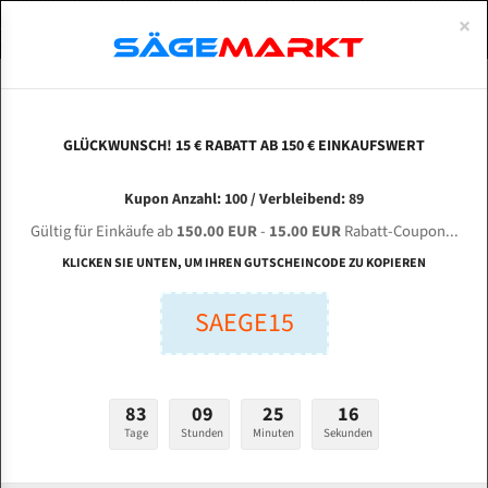
0
×
Spezialstahl Gehärtet
Uddeholm
Glatte
Eine Schneide, doppelte Fase
Spezialstahl
Standart
ÜBER UNS
DEUTSCH
Startseite
Bandsägeblätter Für Metall
Bi-Metal M42 (Standardgröße)
Met
Uddeholm Gehärtet
Spezialstahl
Konvex
Zwei Schneiden, vierfache Fase
Uddeholm
gehärtete Zahnspitzen
ABOUTS
ENGLISH
GLÜCKWUNSCH! 15 € RABATT AB 150 € EINKAUFSWERT
Flexback
Gehärtete zahnspitzen
Konkav
Flexback Meterware
Metora HMB 705 G Bi-Metal M42 HSS
FRANCE
Kupon Anzahl: 100 / Verbleibend: 89
Dachzahnung
Bi-Metall Meterware
Bandsägeblatt
Gültig für Einkäufe ab
150.00 EUR
-
15.00 EUR
Rabatt-Coupon...
Fleischerei Bandsägeblätter
KLICKEN SIE UNTEN, UM IHREN GUTSCHEINCODE ZU KOPIEREN
Länge (mm):
Bandmesser Glatt Meterware
SAEGE15
mm
Bandmesser Dachzahnung Meterware
Breite (mm):
Konkav Meterware
mm
83
09
25
15
Konvex Meterware
Tage
Stunden
Minuten
Sekunden
Stärken + Zahnteilung:
mm