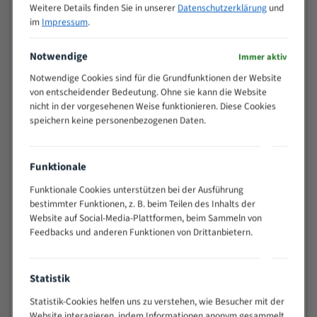
Weitere Details finden Sie in unserer
Datenschutzerklärung
und
>
10/14
im
Impressum
.
25
15 - 40
8/12
Notwendige
Immer aktiv
25 - 50
6/10
Notwendige Cookies sind für die Grundfunktionen der Website
35 - 70
5/8
von entscheidender Bedeutung. Ohne sie kann die Website
50 - 120
4/6
nicht in der vorgesehenen Weise funktionieren. Diese Cookies
80 - 180
3/4
speichern keine personenbezogenen Daten.
130 -
2/3
350
Funktionale
150 -
1,5/2
450
Funktionale Cookies unterstützen bei der Ausführung
200 -
bestimmter Funktionen, z. B. beim Teilen des Inhalts der
1,1/1,6
600
Website auf Social-Media-Plattformen, beim Sammeln von
> 500
0,75/1,25
Feedbacks und anderen Funktionen von Drittanbietern.
Vorteile:
Statistik
Vielseitiges Bandsägeblatt für verschiedenste
Anwendungen
Statistik-Cookies helfen uns zu verstehen, wie Besucher mit der
Widerstandsfähig gegen Zahnbruch auch bei
Website interagieren, indem Informationen anonym gesammelt