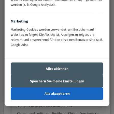
schwierigen Werkstücken (Materialmischung,
werden (z. B. Google Analytics).
wechselnde Verbindungslängen)
Sehr geringe Vibration
Marketing
Äußerst verschleißfest
Marketing-Cookies werden verwendet, um Besuchern auf
Websites zu folgen. Die Absicht ist, Anzeigen zu zeigen, die
Technische Beschreibung:
relevant und ansprechend für den einzelnen Benutzer sind (z. B.
Google Ads).
Positiver Spanwinkel
Bandkörper aus hochlegiertem Federstahl
Legierte HSS-beschichtete Zahnspitzen
Alles ablehnen
Spezielle Zahngeometrie und Zahnteilung
Materialien:
Speichern Sie meine Einstellungen
Stahl
Alle akzeptieren
Nichteisenmetalle
Speziell entwickelt für Profile / Rohre
Kleine und mittlere Profile / Kleine Durchmesser