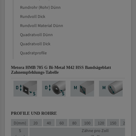
Rundrohr (Rohr) Dünn
Rundvoll Dick
Rundvoll Material Dünn
Quadratvoll Dünn
Quadratvoll Dick
Quadratprofile
Metora HMB 705 G Bi-Metal M42 HSS Bandsägeblatt
Zahnempfehlungs-Tabelle
PROFILE UND ROHRE
D(mm)
20
40
60
80
100
120
150
200
S
Zähne pro Zoll