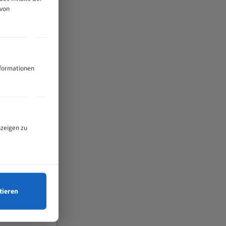
 von
nformationen
nzeigen zu
tieren