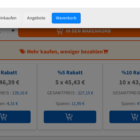
47,82 €
inkl. MwSt
zzgl.
Versandkosten
einkaufen
Angebote
Warenkorb
IN DEN WARENKORB
Mehr kaufen, weniger bezahlen
Rabatt
%
5
Rabatt
%
10
Ra
 46,39 €
5 x 45,43 €
10 x 43
REIS :
139,16 €
GESAMTPREIS :
227,15 €
GESAMTPREIS
ren:
4,31 €
Sparen:
11,95 €
Sparen:
4