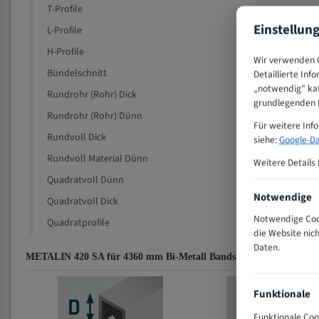
T-Profile
Einstellun
L-Profile
H-Profile
Wir verwenden C
Bündelschnitt
Detaillierte Inf
„notwendig" kat
Rundrohr (Rohr) Dick
grundlegenden F
Rundrohr (Rohr) Dünn
Für weitere Inf
Rundvoll Dick
siehe:
Google-Da
Rundvoll Material Dünn
Weitere Details 
Quadratvoll Dünn
Notwendige
Quadratvoll Dick
Notwendige Cook
Quadratprofile
die Website nic
Daten.
METALIN 420 SA für 4360 mm Bi-Metall Bandsägeblätter Zahnemp
Funktionale
Funktionale Coo