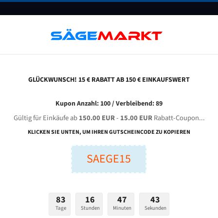
UNTERNEHMEN
FAQ
GUTSCHEINE
BLOG
KONTAKT
GLÜCKWUNSCH! 15 € RABATT AB 150 € EINKAUFSWERT
etalin 420 Sa Für 4360 Mm Bi-Metall Bandsägeblätter
Kupon Anzahl: 100 / Verbleibend: 89
Gültig für Einkäufe ab
150.00 EUR
-
15.00 EUR
Rabatt-Coupon...
METALIN 420 SA für 4360 mm Bi-Metall Bandsägeblätter
KLICKEN SIE UNTEN, UM IHREN GUTSCHEINCODE ZU KOPIEREN
SAEGE15
nge (mm):
Breite (mm):
Stärken + Zah
mm
mm
Welche Zahn soll 
83
16
47
42
Tage
Stunden
Minuten
Sekunden