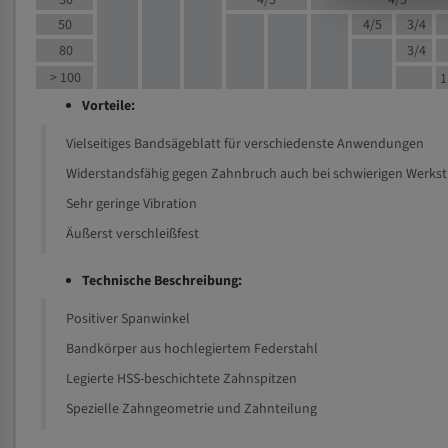
30
4/5
4/5
50
4/5
3/4
80
3/4
> 100
1
Vorteile:
Vielseitiges Bandsägeblatt für verschiedenste Anwendungen
Widerstandsfähig gegen Zahnbruch auch bei schwierigen Werks
Sehr geringe Vibration
Äußerst verschleißfest
Technische Beschreibung:
Positiver Spanwinkel
Bandkörper aus hochlegiertem Federstahl
Legierte HSS-beschichtete Zahnspitzen
Spezielle Zahngeometrie und Zahnteilung