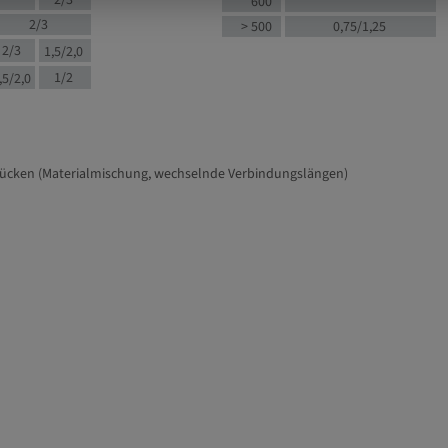
2/3
600
2/3
> 500
0,75/1,25
2/3
1,5/2,0
1/2
,5/2,0
tücken (Materialmischung, wechselnde Verbindungslängen)