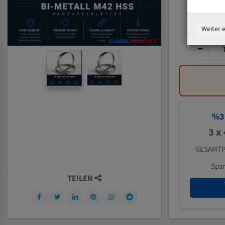
Weiter 
%
3
3 x
GESAMTP
Spa
TEILEN