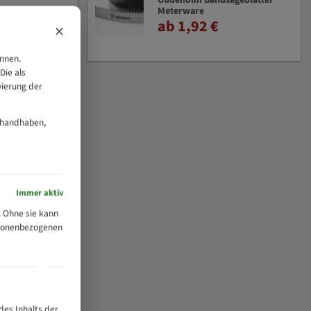
Uddeholm Bandsägeblätter
Meterware
ab 1,92 €
×
önnen.
Die als
vierung der
 handhaben,
Immer aktiv
 Ohne sie kann
ersonenbezogenen
des Inhalts der