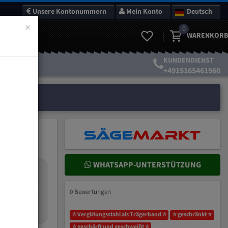
Unsere Kontonummern
Mein Konto
Deutsch
×
0
WARENKORB
KUNDENDIENST
+4915165461960
WHATSAPP-UNTERSTÜTZUNG
nteilung:
mm
0 Bewertungen
ich wählen?
⭐ Vergütungsstahl als Trägerband ⭐
⭐ geschränkt ⭐
⭐ geschärft und geschweißt ⭐