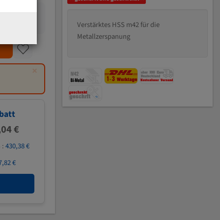
Verstärktes HSS m42 für die
Metallzerspanung
×
batt
,04 €
 :
430,38 €
7,82 €