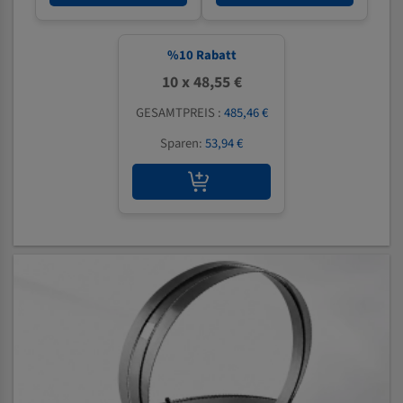
%
10
Rabatt
10 x 48,55 €
GESAMTPREIS :
485,46 €
Sparen:
53,94 €