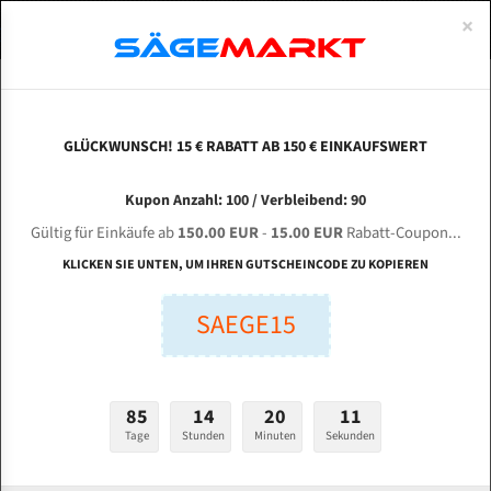
0
×
Spezialstahl Gehärtet
Uddeholm
Glatte
Eine Schneide, doppelte Fase
Spezialstahl
Standart
ÜBER UNS
DEUTSCH
Startseite
Bandsägeblätter Für Metall
Bi-Metal M42 (Standardgröße)
Meg
Uddeholm Gehärtet
Spezialstahl
Konvex
Zwei Schneiden, vierfache Fase
Uddeholm
gehärtete Zahnspitzen
ABOUTS
ENGLISH
GLÜCKWUNSCH! 15 € RABATT AB 150 € EINKAUFSWERT
Flexback
Gehärtete zahnspitzen
Konkav
Flexback Meterware
Mega BS-450 HAAS Bi-Metal M42 HSS
FRANCE
Kupon Anzahl: 100 / Verbleibend: 90
Dachzahnung
Bi-Metall Meterware
Bandsägeblatt
Gültig für Einkäufe ab
150.00 EUR
-
15.00 EUR
Rabatt-Coupon...
Fleischerei Bandsägeblätter
KLICKEN SIE UNTEN, UM IHREN GUTSCHEINCODE ZU KOPIEREN
Länge (mm):
Bandmesser Glatt Meterware
SAEGE15
mm
Bandmesser Dachzahnung Meterware
Breite (mm):
Konkav Meterware
mm
85
14
20
10
Konvex Meterware
Tage
Stunden
Minuten
Sekunden
Stärken + Zahnteilung:
mm