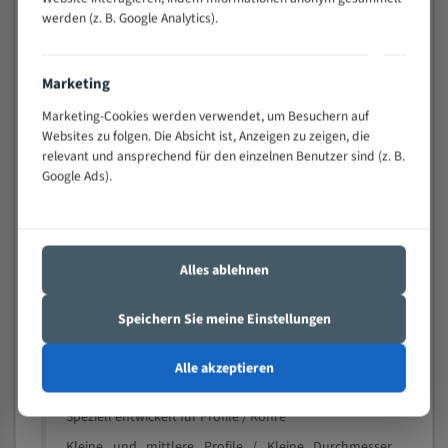
schwierigen Werkstücken (Materialmischung,
werden (z. B. Google Analytics).
wechselnde Verbindungslängen)
Sehr geringe Vibration
Marketing
Äußerst verschleißfest
Marketing-Cookies werden verwendet, um Besuchern auf
Websites zu folgen. Die Absicht ist, Anzeigen zu zeigen, die
Technische Beschreibung:
relevant und ansprechend für den einzelnen Benutzer sind (z. B.
Google Ads).
Positiver Spanwinkel
Bandkörper aus hochlegiertem Federstahl
Legierte HSS-beschichtete Zahnspitzen
Alles ablehnen
Spezielle Zahngeometrie und Zahnteilung
Materialien:
Speichern Sie meine Einstellungen
Stahl
Alle akzeptieren
Nichteisenmetalle
Speziell entwickelt für Profile / Rohre
Kleine und mittlere Profile / Kleine Durchmesser