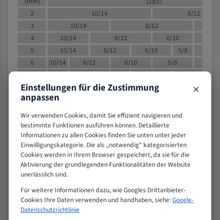
(mm)
(ZpZ)
2
10/14
8/12
3
10/14
8/12
6/1
4
10/14
8/12
6/10
5/8
5
10/14
8/12
6/10
5/8
6
10/14
8/12
6/10
5/8
8
10/14
8/12
6/10
5/8
4/
×
Einstellungen für die Zustimmung
10
8/12
6/10
5/8
4/6
anpassen
12
8/12
6/10
4/6
15
8/12
6/10
4/5
Wir verwenden Cookies, damit Sie effizient navigieren und
20
4/6
4/5
bestimmte Funktionen ausführen können. Detaillierte
Informationen zu allen Cookies finden Sie unten unter jeder
30
4/5
4/5
Einwilligungskategorie. Die als „notwendig" kategorisierten
50
4/5
3/4
Cookies werden in Ihrem Browser gespeichert, da sie für die
80
3/4
Aktivierung der grundlegenden Funktionalitäten der Website
unerlässlich sind.
> 100
1,
Für weitere Informationen dazu, wie Googles Drittanbieter-
VOLLMATERIAL
Cookies Ihre Daten verwenden und handhaben, siehe:
Google-
Zähne pro
Datenschutzrichtlinie
M (mm)
Zoll (ZpZ)
)