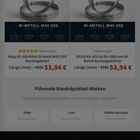
0 Bewertungen
0 Bewertungen
Mega BS-450 HAAS Bi-Metal M42 HSS
MEGA BS-450 GA für 4880 mm Bi-
S
Bandsägeblatt
Metall Bandsägeblätter
53,94 €
53,94 €
€
Länge (mm) : 4880
Länge (mm) : 4880
Führende Bandsägeblatt-Marken
Hochwertige Bandsägeblätter von renommierten Herstellern
Flott
Lutz
Elektra beckum
Bandsägeblätter
Bandsägeblätter
Bandsägeblätter