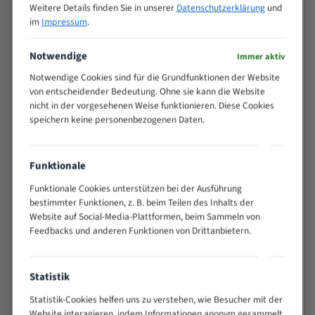
Weitere Details finden Sie in unserer
Datenschutzerklärung
und
>
10/14
im
Impressum
.
25
15 - 40
8/12
Notwendige
Immer aktiv
25 - 50
6/10
Notwendige Cookies sind für die Grundfunktionen der Website
35 - 70
5/8
von entscheidender Bedeutung. Ohne sie kann die Website
50 - 120
4/6
nicht in der vorgesehenen Weise funktionieren. Diese Cookies
80 - 180
3/4
speichern keine personenbezogenen Daten.
130 -
2/3
350
Funktionale
150 -
1,5/2
450
Funktionale Cookies unterstützen bei der Ausführung
200 -
bestimmter Funktionen, z. B. beim Teilen des Inhalts der
1,1/1,6
600
Website auf Social-Media-Plattformen, beim Sammeln von
> 500
0,75/1,25
Feedbacks und anderen Funktionen von Drittanbietern.
Vorteile:
Statistik
Vielseitiges Bandsägeblatt für verschiedenste
Anwendungen
Statistik-Cookies helfen uns zu verstehen, wie Besucher mit der
Widerstandsfähig gegen Zahnbruch auch bei
Website interagieren, indem Informationen anonym gesammelt