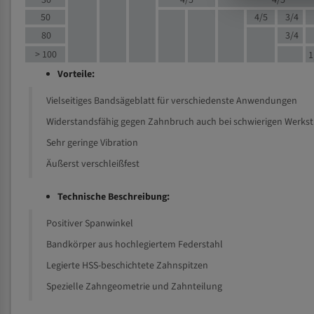
30
4/5
4/5
50
4/5
3/4
80
3/4
> 100
1
Vorteile:
Vielseitiges Bandsägeblatt für verschiedenste Anwendungen
Widerstandsfähig gegen Zahnbruch auch bei schwierigen Werks
Sehr geringe Vibration
Äußerst verschleißfest
Technische Beschreibung:
Positiver Spanwinkel
Bandkörper aus hochlegiertem Federstahl
Legierte HSS-beschichtete Zahnspitzen
Spezielle Zahngeometrie und Zahnteilung