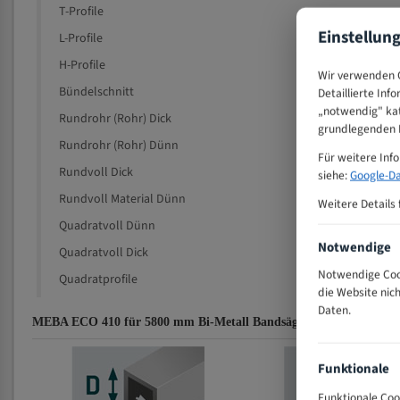
T-Profile
Einstellun
L-Profile
H-Profile
Wir verwenden C
Bündelschnitt
Detaillierte Inf
„notwendig" kat
Rundrohr (Rohr) Dick
grundlegenden F
Rundrohr (Rohr) Dünn
Für weitere Inf
Rundvoll Dick
siehe:
Google-Da
Rundvoll Material Dünn
Weitere Details 
Quadratvoll Dünn
Notwendige
Quadratvoll Dick
Notwendige Cook
Quadratprofile
die Website nic
Daten.
MEBA ECO 410 für 5800 mm Bi-Metall Bandsägeblätter Zahnempfe
Funktionale
Funktionale Coo