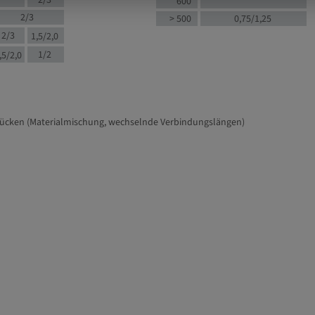
2/3
600
2/3
> 500
0,75/1,25
2/3
1,5/2,0
1/2
,5/2,0
tücken (Materialmischung, wechselnde Verbindungslängen)