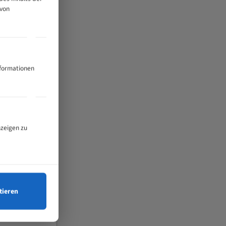
 von
nformationen
nzeigen zu
tieren