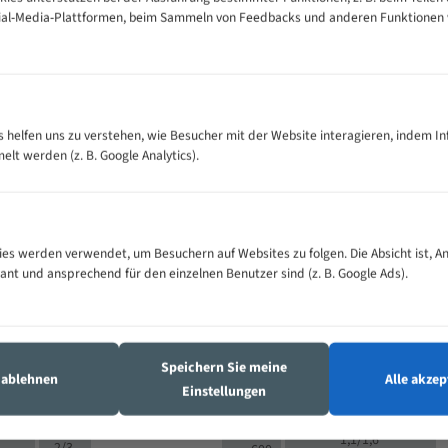
cial-Media-Plattformen, beim Sammeln von Feedbacks und anderen Funktionen
VOLLMATERIAL
Zähne pro
300
500
es helfen uns zu verstehen, wie Besucher mit der Website interagieren, indem I
M (mm)
Zoll (ZpZ)
)
t werden (z. B. Google Analytics).
>
10/14
25
5/8
15 - 40
8/12
0
5/8
25 - 50
6/10
8
4/6
es werden verwendet, um Besuchern auf Websites zu folgen. Die Absicht ist, A
35 - 70
5/8
4/6
vant und ansprechend für den einzelnen Benutzer sind (z. B. Google Ads).
50 - 120
4/6
4/6
80 - 180
3/4
6
130 -
4/5
2/3
350
Speichern Sie meine
4/5
s ablehnen
Alle akzep
150 -
Einstellungen
1,5/2
4/5
450
3/4
200 -
1,1/1,6