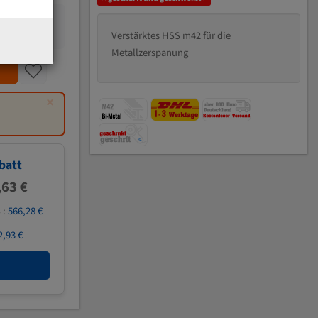
Verstärktes HSS m42 für die
Metallzerspanung
×
batt
,63 €
 :
566,28 €
2,93 €