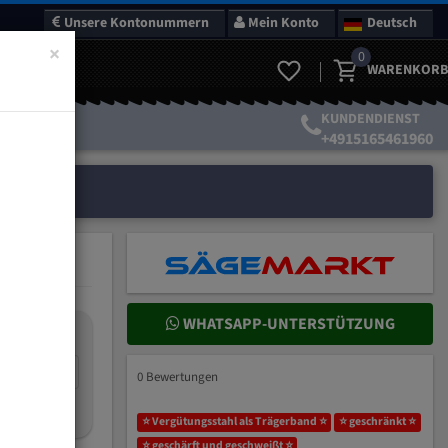
Unsere Kontonummern
Mein Konto
Deutsch
×
0
WARENKORB
KUNDENDIENST
+4915165461960
WHATSAPP-UNTERSTÜTZUNG
nteilung:
mm
0 Bewertungen
ich wählen?
⭐ Vergütungsstahl als Trägerband ⭐
⭐ geschränkt ⭐
⭐ geschärft und geschweißt ⭐