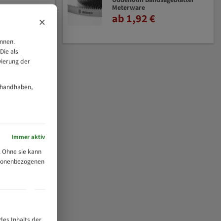
Uddeholm Bandsägeblätter
Meterware
ab 1,92 €
×
önnen.
Die als
vierung der
 handhaben,
Immer aktiv
 Ohne sie kann
ersonenbezogenen
des Inhalts der