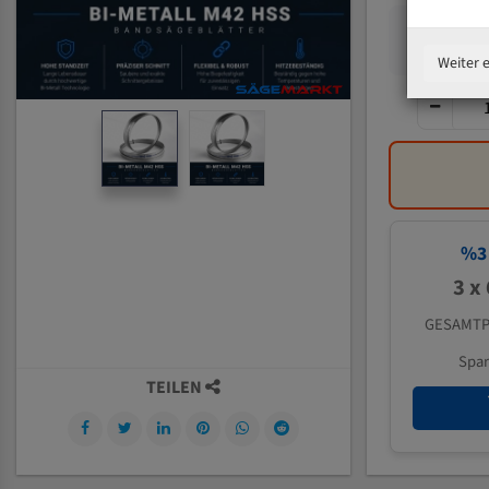
Weiter 
%
3
3 x
GESAMTP
Spa
TEILEN