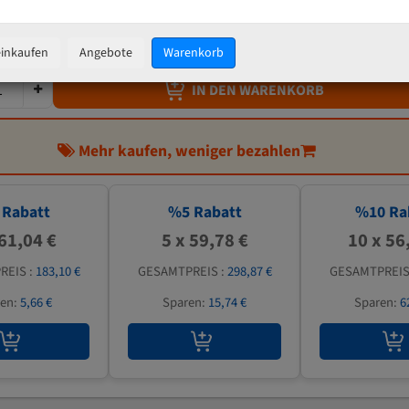
62,92 €
inkl. MwSt
zzgl.
Versandkosten
einkaufen
Angebote
Warenkorb
IN DEN WARENKORB
Mehr kaufen, weniger bezahlen
Rabatt
%
5
Rabatt
%
10
Ra
 61,04 €
5 x 59,78 €
10 x 56
REIS :
183,10 €
GESAMTPREIS :
298,87 €
GESAMTPREIS
ren:
5,66 €
Sparen:
15,74 €
Sparen:
6