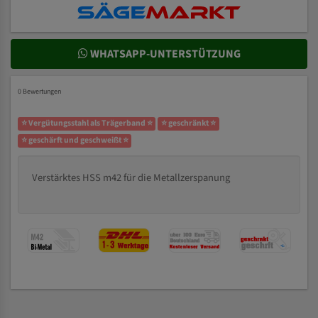
WHATSAPP-UNTERSTÜTZUNG
0 Bewertungen
⭐ Vergütungsstahl als Trägerband ⭐
⭐ geschränkt ⭐
⭐ geschärft und geschweißt ⭐
Verstärktes HSS m42 für die Metallzerspanung