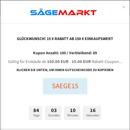
0
×
Spezialstahl Gehärtet
Uddeholm
Glatte
Eine Schneide, doppelte Fase
Spezialstahl
Standart
ÜBER UNS
DEUTSCH
Startseite
Bandsägeblätter Für Metall
Bi-Metal M42 (Standardgröße)
Meb
Uddeholm Gehärtet
Spezialstahl
Konvex
Zwei Schneiden, vierfache Fase
Uddeholm
gehärtete Zahnspitzen
ABOUTS
ENGLISH
GLÜCKWUNSCH! 15 € RABATT AB 150 € EINKAUFSWERT
Flexback
Gehärtete zahnspitzen
Konkav
Flexback Meterware
MEBA 280 A für 4200 mm Bi-Metall
FRANCE
Kupon Anzahl: 100 / Verbleibend: 89
Dachzahnung
Bi-Metall Meterware
Bandsägeblätter
Gültig für Einkäufe ab
150.00 EUR
-
15.00 EUR
Rabatt-Coupon...
Fleischerei Bandsägeblätter
KLICKEN SIE UNTEN, UM IHREN GUTSCHEINCODE ZU KOPIEREN
Länge (mm):
Bandmesser Glatt Meterware
SAEGE15
mm
Bandmesser Dachzahnung Meterware
Breite (mm):
Konkav Meterware
mm
84
03
10
15
Konvex Meterware
Tage
Stunden
Minuten
Sekunden
Stärken + Zahnteilung:
mm