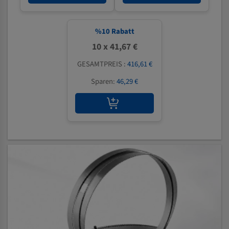
%
10
Rabatt
10 x 41,67 €
GESAMTPREIS :
416,61 €
Sparen:
46,29 €