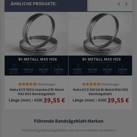
ÄHNLICHE PRODUKTE:
0 Bewertungen
0 Bewertungen
Meba ECO 320 G standard Bi-Metal
Meba ECO 320 GA Bi-Metal M42 HSS
M42 HSS Bandsägeblatt
Bandsägeblatt
39,55 €
39,55 €
€
Länge (mm) : 4200
Länge (mm) : 4200
Führende Bandsägeblatt-Marken
Hochwertige Bandsägeblätter von renommierten Herstellern