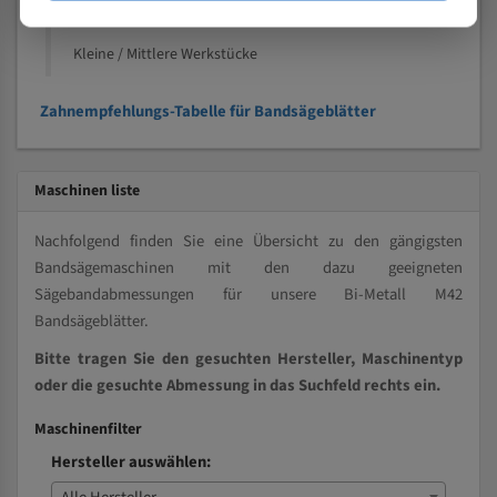
Vollmaterial
Kleine / Mittlere Werkstücke
Zahnempfehlungs-Tabelle für Bandsägeblätter
Maschinen liste
Nachfolgend finden Sie eine Übersicht zu den gängigsten
Bandsägemaschinen mit den dazu geeigneten
Sägebandabmessungen für unsere Bi-Metall M42
Bandsägeblätter.
Bitte tragen Sie den gesuchten Hersteller, Maschinentyp
oder die gesuchte Abmessung in das Suchfeld rechts ein.
Maschinenfilter
Hersteller auswählen: