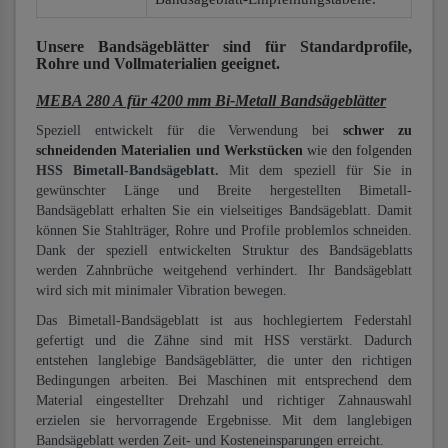
Unsere Bandsägeblätter
sind für Standardprofile,
Rohre und Vollmaterialien
geeignet.
MEBA 280 A für 4200 mm Bi-Metall Bandsägeblätter
Speziell entwickelt für die Verwendung bei
schwer zu
schneidenden Materialien und Werkstücken
wie den folgenden
HSS Bimetall-Bandsägeblatt.
Mit dem speziell für Sie in
gewünschter Länge und Breite hergestellten Bimetall-
Bandsägeblatt erhalten Sie ein vielseitiges Bandsägeblatt. Damit
können Sie Stahlträger, Rohre und Profile problemlos schneiden.
Dank der speziell entwickelten Struktur des Bandsägeblatts
werden Zahnbrüche weitgehend verhindert. Ihr Bandsägeblatt
wird sich mit minimaler Vibration bewegen.
Das Bimetall-Bandsägeblatt ist aus hochlegiertem Federstahl
gefertigt und die Zähne sind mit HSS verstärkt. Dadurch
entstehen langlebige Bandsägeblätter, die unter den richtigen
Bedingungen arbeiten. Bei Maschinen mit entsprechend dem
Material eingestellter Drehzahl und richtiger Zahnauswahl
erzielen sie hervorragende Ergebnisse. Mit dem langlebigen
Bandsägeblatt werden Zeit- und Kosteneinsparungen erreicht.