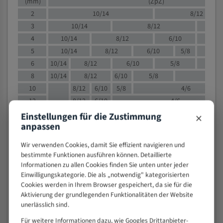
(mm)
(ZpZ)
2
10/14
8/12
3
10/14
8/12
6/1
4
10/14
8/12
6/10
5/8
5
10/14
8/12
6/10
5/8
6
10/14
8/12
6/10
5/8
8
10/14
8/12
6/10
5/8
4/
10
8/12
6/10
5/8
4/6
12
8/12
6/10
4/6
15
8/12
6/10
4/5
×
Einstellungen für die Zustimmung
anpassen
20
4/6
4/5
30
4/5
4/5
Wir verwenden Cookies, damit Sie effizient navigieren und
50
4/5
3/4
bestimmte Funktionen ausführen können. Detaillierte
80
3/4
Informationen zu allen Cookies finden Sie unten unter jeder
Einwilligungskategorie. Die als „notwendig" kategorisierten
> 100
1,
Cookies werden in Ihrem Browser gespeichert, da sie für die
Aktivierung der grundlegenden Funktionalitäten der Website
VOLLMATERIAL
unerlässlich sind.
Zähne pro
M (mm)
Für weitere Informationen dazu, wie Googles Drittanbieter-
Zoll (ZpZ)
)