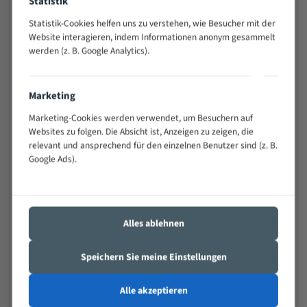
Statistik
schwierigen Werkstücken (Materialmischung,
Statistik-Cookies helfen uns zu verstehen, wie Besucher mit der
wechselnde Verbindungslängen)
Website interagieren, indem Informationen anonym gesammelt
Sehr geringe Vibration
werden (z. B. Google Analytics).
Äußerst verschleißfest
Marketing
Technische Beschreibung:
Marketing-Cookies werden verwendet, um Besuchern auf
Positiver Spanwinkel
Websites zu folgen. Die Absicht ist, Anzeigen zu zeigen, die
Bandkörper aus hochlegiertem Federstahl
relevant und ansprechend für den einzelnen Benutzer sind (z. B.
Google Ads).
Legierte HSS-beschichtete Zahnspitzen
Spezielle Zahngeometrie und Zahnteilung
Materialien:
Alles ablehnen
Stahl
Speichern Sie meine Einstellungen
Nichteisenmetalle
Speziell entwickelt für Profile / Rohre
Alle akzeptieren
Kleine und mittlere Profile / Kleine Durchmesser