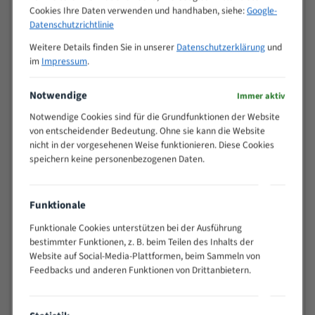
Cookies Ihre Daten verwenden und handhaben, siehe:
Google-
>
10/14
Datenschutzrichtlinie
25
15 - 40
8/12
Weitere Details finden Sie in unserer
Datenschutzerklärung
und
im
Impressum
.
25 - 50
6/10
35 - 70
5/8
Notwendige
Immer aktiv
50 - 120
4/6
80 - 180
3/4
Notwendige Cookies sind für die Grundfunktionen der Website
von entscheidender Bedeutung. Ohne sie kann die Website
130 -
2/3
nicht in der vorgesehenen Weise funktionieren. Diese Cookies
350
speichern keine personenbezogenen Daten.
150 -
1,5/2
450
200 -
Funktionale
1,1/1,6
600
Funktionale Cookies unterstützen bei der Ausführung
> 500
0,75/1,25
bestimmter Funktionen, z. B. beim Teilen des Inhalts der
Vorteile:
Website auf Social-Media-Plattformen, beim Sammeln von
Feedbacks und anderen Funktionen von Drittanbietern.
Vielseitiges Bandsägeblatt für verschiedenste
Anwendungen
Widerstandsfähig gegen Zahnbruch auch bei