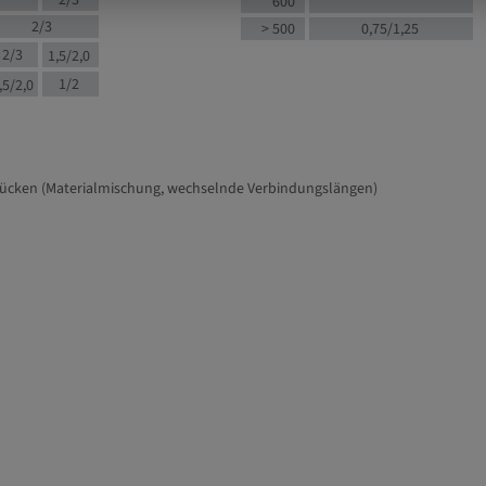
2/3
600
2/3
> 500
0,75/1,25
2/3
1,5/2,0
1/2
,5/2,0
tücken (Materialmischung, wechselnde Verbindungslängen)