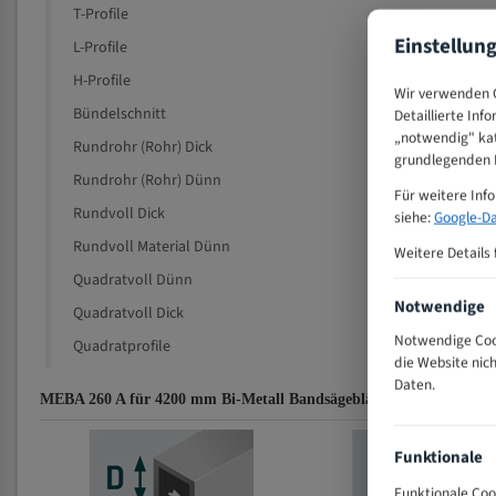
T-Profile
Einstellun
L-Profile
H-Profile
Wir verwenden C
Bündelschnitt
Detaillierte Inf
„notwendig" kat
Rundrohr (Rohr) Dick
grundlegenden F
Rundrohr (Rohr) Dünn
Für weitere Inf
Rundvoll Dick
siehe:
Google-Da
Rundvoll Material Dünn
Weitere Details 
Quadratvoll Dünn
Notwendige
Quadratvoll Dick
Notwendige Cook
Quadratprofile
die Website nic
Daten.
MEBA 260 A für 4200 mm Bi-Metall Bandsägeblätter Zahnempfehlu
Funktionale
Funktionale Coo