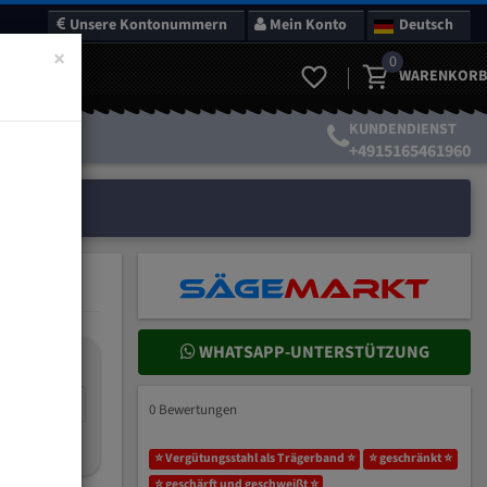
Unsere Kontonummern
Mein Konto
Deutsch
×
0
WARENKORB
KUNDENDIENST
+4915165461960
WHATSAPP-UNTERSTÜTZUNG
nteilung:
mm
0 Bewertungen
ich wählen?
⭐ Vergütungsstahl als Trägerband ⭐
⭐ geschränkt ⭐
⭐ geschärft und geschweißt ⭐