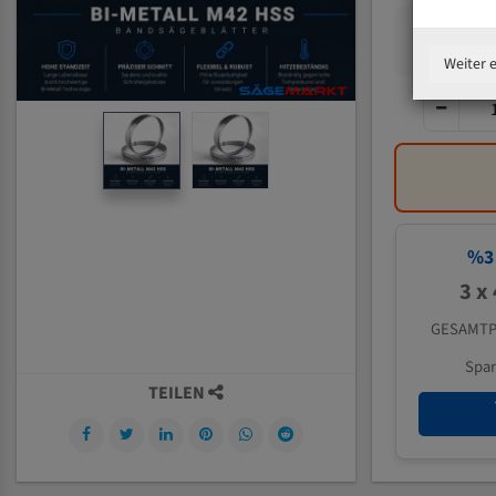
Weiter 
%
3
3 x
GESAMTP
Spa
TEILEN