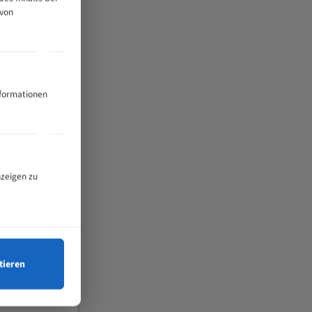
 von
nformationen
nzeigen zu
tieren