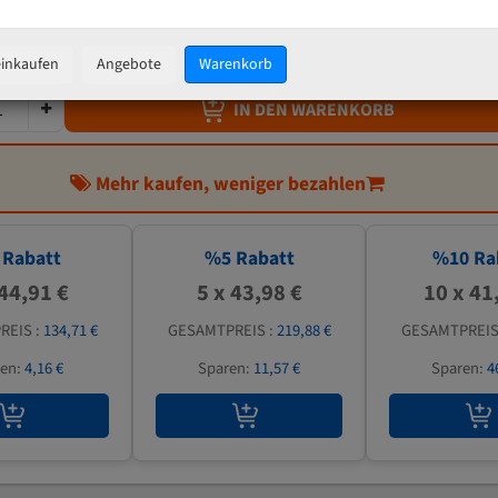
46,29 €
inkl. MwSt
zzgl.
Versandkosten
einkaufen
Angebote
Warenkorb
IN DEN WARENKORB
Mehr kaufen, weniger bezahlen
Rabatt
%
5
Rabatt
%
10
Ra
 44,91 €
5 x 43,98 €
10 x 41
REIS :
134,71 €
GESAMTPREIS :
219,88 €
GESAMTPREIS
ren:
4,16 €
Sparen:
11,57 €
Sparen:
4