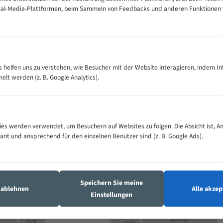
cial-Media-Plattformen, beim Sammeln von Feedbacks und anderen Funktionen
VOLLMATERIAL
Zähne pro
300
500
es helfen uns zu verstehen, wie Besucher mit der Website interagieren, indem I
M (mm)
Zoll (ZpZ)
)
t werden (z. B. Google Analytics).
>
10/14
25
5/8
15 - 40
8/12
0
5/8
25 - 50
6/10
8
4/6
es werden verwendet, um Besuchern auf Websites zu folgen. Die Absicht ist, A
35 - 70
5/8
4/6
vant und ansprechend für den einzelnen Benutzer sind (z. B. Google Ads).
50 - 120
4/6
4/6
80 - 180
3/4
6
130 -
4/5
2/3
350
Speichern Sie meine
4/5
s ablehnen
Alle akzep
150 -
Einstellungen
1,5/2
4/5
450
3/4
200 -
1,1/1,6