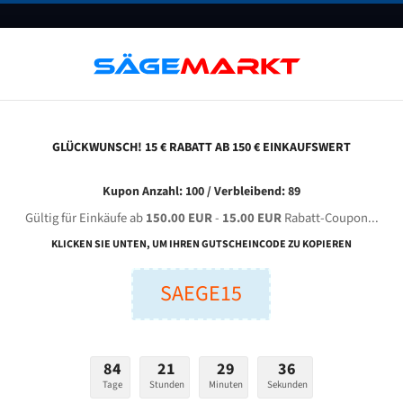
UNTERNEHMEN
FAQ
GUTSCHEINE
BLOG
KONTAKT
GLÜCKWUNSCH! 15 € RABATT AB 150 € EINKAUFSWERT
eba 260 A Für 4200 Mm Bi-Metall Bandsägeblätter
Kupon Anzahl: 100 / Verbleibend: 89
Gültig für Einkäufe ab
150.00 EUR
-
15.00 EUR
Rabatt-Coupon...
MEBA 260 A für 4200 mm Bi-Metall Bandsägeblätter
KLICKEN SIE UNTEN, UM IHREN GUTSCHEINCODE ZU KOPIEREN
SAEGE15
nge (mm):
Breite (mm):
Stärken + Zah
mm
mm
Welche Zahn soll 
84
21
29
35
Tage
Stunden
Minuten
Sekunden