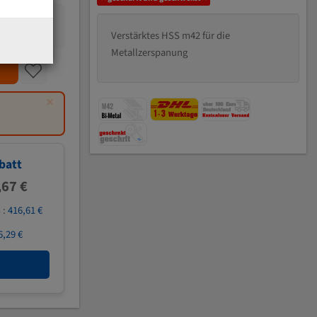
Verstärktes HSS m42 für die
Metallzerspanung
×
batt
,67 €
 :
416,61 €
6,29 €