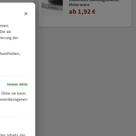
Uddeholm Bandsägeblätter
Meterware
ab 1,92 €
×
önnen.
Die als
vierung der
 handhaben,
Immer aktiv
 Ohne sie kann
ersonenbezogenen
des Inhalts der