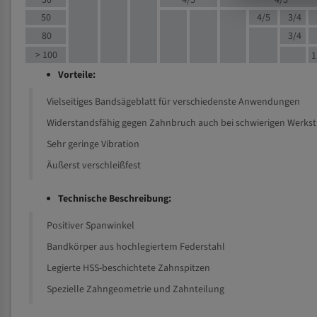
30
4/5
4/5
50
4/5
3/4
80
3/4
> 100
1
Vorteile:
Vielseitiges Bandsägeblatt für verschiedenste Anwendungen
Widerstandsfähig gegen Zahnbruch auch bei schwierigen Werks
Sehr geringe Vibration
Äußerst verschleißfest
Technische Beschreibung:
Positiver Spanwinkel
Bandkörper aus hochlegiertem Federstahl
Legierte HSS-beschichtete Zahnspitzen
Spezielle Zahngeometrie und Zahnteilung