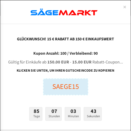
0
×
Spezialstahl Gehärtet
Uddeholm
Glatte
Eine Schneide, doppelte Fase
Spezialstahl
Standart
ÜBER UNS
DEUTSCH
Startseite
Bandsägeblätter Für Metall
Bi-Metal M42 (Standardgröße)
Mck
Uddeholm Gehärtet
Spezialstahl
Konvex
Zwei Schneiden, vierfache Fase
Uddeholm
gehärtete Zahnspitzen
ABOUTS
ENGLISH
GLÜCKWUNSCH! 15 € RABATT AB 150 € EINKAUFSWERT
Flexback
Gehärtete zahnspitzen
Konkav
Flexback Meterware
MCK 1000 NF für 6890 mm Bi-Metall
FRANCE
Kupon Anzahl: 100 / Verbleibend: 90
Dachzahnung
Bi-Metall Meterware
Bandsägeblätter
Gültig für Einkäufe ab
150.00 EUR
-
15.00 EUR
Rabatt-Coupon...
Fleischerei Bandsägeblätter
KLICKEN SIE UNTEN, UM IHREN GUTSCHEINCODE ZU KOPIEREN
Länge (mm):
Bandmesser Glatt Meterware
SAEGE15
mm
Bandmesser Dachzahnung Meterware
Breite (mm):
Konkav Meterware
mm
85
07
03
42
Konvex Meterware
Tage
Stunden
Minuten
Sekunden
Stärken + Zahnteilung:
mm