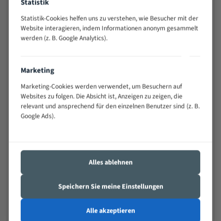
Statistik
schwierigen Werkstücken (Materialmischung,
wechselnde Verbindungslängen)
Statistik-Cookies helfen uns zu verstehen, wie Besucher mit der
Website interagieren, indem Informationen anonym gesammelt
Sehr geringe Vibration
werden (z. B. Google Analytics).
Äußerst verschleißfest
Marketing
Technische Beschreibung:
Marketing-Cookies werden verwendet, um Besuchern auf
Positiver Spanwinkel
Websites zu folgen. Die Absicht ist, Anzeigen zu zeigen, die
Bandkörper aus hochlegiertem Federstahl
relevant und ansprechend für den einzelnen Benutzer sind (z. B.
Google Ads).
Legierte HSS-beschichtete Zahnspitzen
Spezielle Zahngeometrie und Zahnteilung
Materialien:
Alles ablehnen
Stahl
Speichern Sie meine Einstellungen
Nichteisenmetalle
Speziell entwickelt für Profile / Rohre
Alle akzeptieren
Kleine und mittlere Profile / Kleine Durchmesser