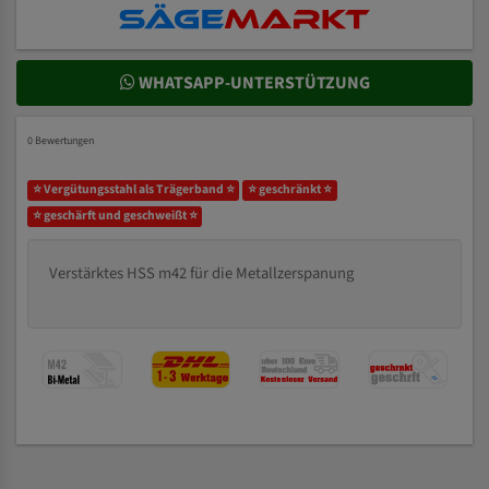
WHATSAPP-UNTERSTÜTZUNG
0 Bewertungen
⭐ Vergütungsstahl als Trägerband ⭐
⭐ geschränkt ⭐
⭐ geschärft und geschweißt ⭐
Verstärktes HSS m42 für die Metallzerspanung