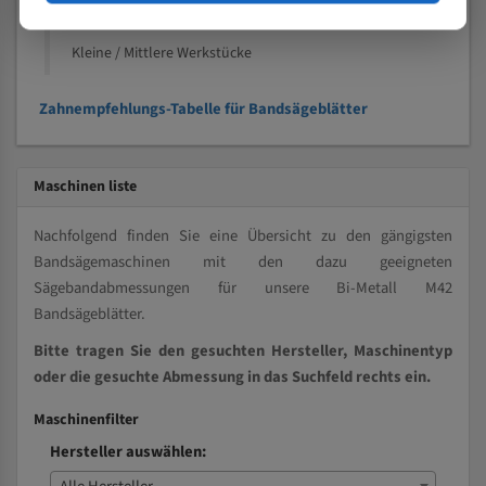
Vollmaterial
Kleine / Mittlere Werkstücke
Zahnempfehlungs-Tabelle für Bandsägeblätter
Maschinen liste
Nachfolgend finden Sie eine Übersicht zu den gängigsten
Bandsägemaschinen mit den dazu geeigneten
Sägebandabmessungen für unsere Bi-Metall M42
Bandsägeblätter.
Bitte tragen Sie den gesuchten Hersteller, Maschinentyp
oder die gesuchte Abmessung in das Suchfeld rechts ein.
Maschinenfilter
Hersteller auswählen: