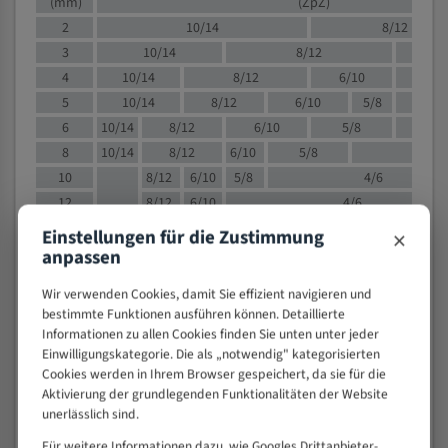
(mm)
(ZpZ)
2
10/14
8/12
3
10/14
8/12
6/1
4
10/14
8/12
6/10
5/8
5
10/14
8/12
6/10
5/8
6
10/14
8/12
6/10
5/8
8
10/14
8/12
6/10
5/8
4/
10
8/12
6/10
5/8
4/6
12
8/12
6/10
4/6
15
8/12
6/10
4/5
×
Einstellungen für die Zustimmung
20
4/6
4/5
anpassen
30
4/5
4/5
Wir verwenden Cookies, damit Sie effizient navigieren und
50
4/5
3/4
bestimmte Funktionen ausführen können. Detaillierte
80
3/4
Informationen zu allen Cookies finden Sie unten unter jeder
Einwilligungskategorie. Die als „notwendig" kategorisierten
> 100
1,
Cookies werden in Ihrem Browser gespeichert, da sie für die
Aktivierung der grundlegenden Funktionalitäten der Website
VOLLMATERIAL
unerlässlich sind.
Zähne pro
M (mm)
Zoll (ZpZ)
)
Für weitere Informationen dazu, wie Googles Drittanbieter-