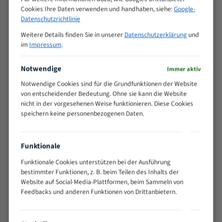
Cookies Ihre Daten verwenden und handhaben, siehe:
Google-
>
10/14
Datenschutzrichtlinie
25
15 - 40
8/12
Weitere Details finden Sie in unserer
Datenschutzerklärung
und
im
Impressum
.
25 - 50
6/10
35 - 70
5/8
Notwendige
Immer aktiv
50 - 120
4/6
80 - 180
3/4
Notwendige Cookies sind für die Grundfunktionen der Website
von entscheidender Bedeutung. Ohne sie kann die Website
130 -
2/3
nicht in der vorgesehenen Weise funktionieren. Diese Cookies
350
speichern keine personenbezogenen Daten.
150 -
1,5/2
450
200 -
1,1/1,6
Funktionale
600
> 500
0,75/1,25
Funktionale Cookies unterstützen bei der Ausführung
bestimmter Funktionen, z. B. beim Teilen des Inhalts der
Vorteile:
Website auf Social-Media-Plattformen, beim Sammeln von
Feedbacks und anderen Funktionen von Drittanbietern.
Vielseitiges Bandsägeblatt für verschiedenste
Anwendungen
Widerstandsfähig gegen Zahnbruch auch bei