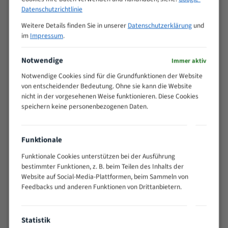
M (mm)
Zoll (ZpZ)
)
Datenschutzrichtlinie
>
10/14
Weitere Details finden Sie in unserer
Datenschutzerklärung
und
25
im
Impressum
.
15 - 40
8/12
25 - 50
6/10
Notwendige
Immer aktiv
35 - 70
5/8
Notwendige Cookies sind für die Grundfunktionen der Website
50 - 120
4/6
von entscheidender Bedeutung. Ohne sie kann die Website
80 - 180
3/4
nicht in der vorgesehenen Weise funktionieren. Diese Cookies
130 -
speichern keine personenbezogenen Daten.
2/3
350
150 -
1,5/2
Funktionale
450
200 -
Funktionale Cookies unterstützen bei der Ausführung
1,1/1,6
600
bestimmter Funktionen, z. B. beim Teilen des Inhalts der
> 500
0,75/1,25
Website auf Social-Media-Plattformen, beim Sammeln von
Feedbacks und anderen Funktionen von Drittanbietern.
Vorteile:
Vielseitiges Bandsägeblatt für verschiedenste
Statistik
Anwendungen