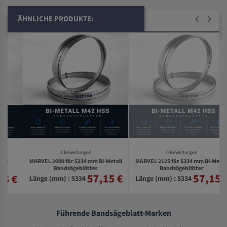
ÄHNLICHE PRODUKTE:
0 Bewertungen
0 Bewertungen
MARVEL 2000 für 5334 mm Bi-Metall
MARVEL 2125 für 5334 mm Bi-Metall
Bandsägeblätter
Bandsägeblätter
57,15 €
57,15 €
€
Länge (mm) : 5334
Länge (mm) : 5334
Führende Bandsägeblatt-Marken