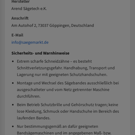
Hersteller
Arend Sägetech e.K.
Anschrift
Am Autohof 2, 73037 Göppingen, Deutschland
E-Mail
info@saegemarkt.de
Sicherheits- und Warnhinweise
Extrem scharfe Schneidzähne – es besteht
Schnittverletzungsgefahr. Handhabung, Transport und
Lagerung nur mit geeigneten Schutzhandschuhen.
Montage und Wechsel des Sägebandes ausschließlich bei
ausgeschalteter und vom Netz getrennter Maschine
durchführen.
Beim Betrieb Schutzbrille und Gehörschutz tragen; keine
lose Kleidung, Schmuck oder Handschuhe im Bereich des
laufenden Bandes.
Nur bestimmungsgemäß an dafür geeigneten
Bandsägemaschinen und im angegebenen Maß- bzw.