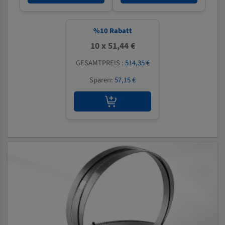
%
10
Rabatt
10 x 51,44 €
GESAMTPREIS :
514,35 €
Sparen:
57,15 €