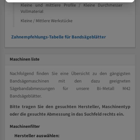
Kleine und mittlere Profile / Kleine Durchmesser
Vollmaterial
Kleine / Mittlere Werkstücke
Zahnempfehlungs-Tabelle für Bandsägeblätter
Maschinen liste
Nachfolgend finden Sie eine Übersicht zu den gängigsten
Bandsägemaschinen mit den dazu geeigneten
Sägebandabmessungen für unsere Bi-Metall M42
Bandsägeblätter.
Bitte tragen Sie den gesuchten Hersteller, Maschinentyp
oder die gesuchte Abmessung in das Suchfeld rechts ein.
Maschinenfilter
Hersteller auswählen: