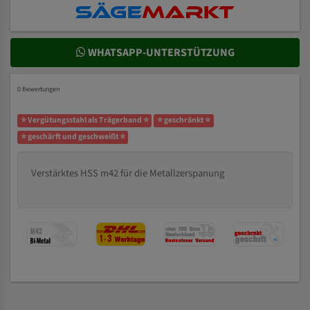
WHATSAPP-UNTERSTÜTZUNG
0 Bewertungen
⭐ Vergütungsstahl als Trägerband ⭐
⭐ geschränkt ⭐
⭐ geschärft und geschweißt ⭐
Verstärktes HSS m42 für die Metallzerspanung