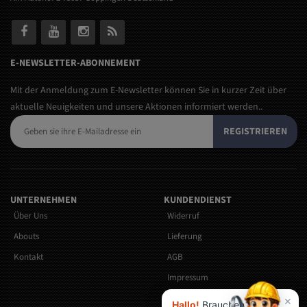
E-NEWSLETTER-ABONNEMENT
Mit der Anmeldung zum E-Newsletter können Sie in kurzer Zeit über
aktuelle Neuigkeiten und unsere Aktionen informiert werden..
REGISTRIEREN
UNTERNEHMEN
KUNDENDIENST
Über Uns
Widerruf
Abouts
Lieferung
Kontakt
AGB
Impressum
Versandkosten
×
Hallo!
Brauchen Sie