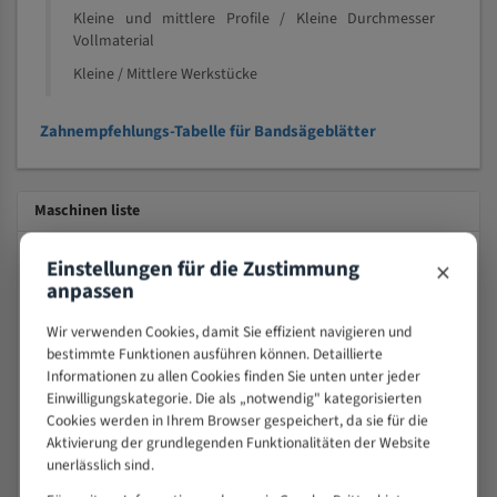
Kleine und mittlere Profile / Kleine Durchmesser
Vollmaterial
Kleine / Mittlere Werkstücke
Zahnempfehlungs-Tabelle für Bandsägeblätter
Maschinen liste
Nachfolgend finden Sie eine Übersicht zu den gängigsten
×
Einstellungen für die Zustimmung
Bandsägemaschinen mit den dazu geeigneten
anpassen
Sägebandabmessungen für unsere Bi-Metall M42
Wir verwenden Cookies, damit Sie effizient navigieren und
Bandsägeblätter.
bestimmte Funktionen ausführen können. Detaillierte
Informationen zu allen Cookies finden Sie unten unter jeder
Bitte tragen Sie den gesuchten Hersteller, Maschinentyp
Einwilligungskategorie. Die als „notwendig" kategorisierten
oder die gesuchte Abmessung in das Suchfeld rechts ein.
Cookies werden in Ihrem Browser gespeichert, da sie für die
Aktivierung der grundlegenden Funktionalitäten der Website
Maschinenfilter
unerlässlich sind.
Hersteller auswählen: