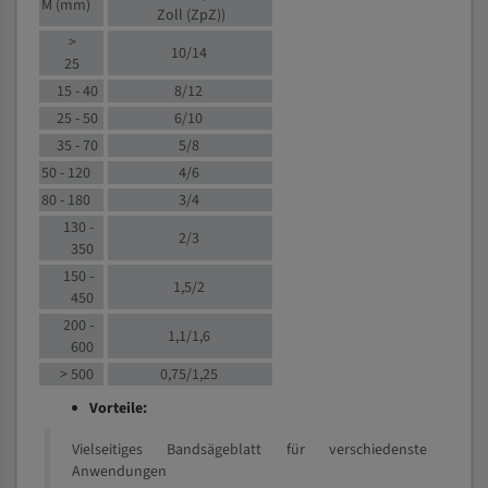
M (mm)
Zoll (ZpZ)
)
>
10/14
25
15 - 40
8/12
25 - 50
6/10
35 - 70
5/8
50 - 120
4/6
80 - 180
3/4
130 -
2/3
350
150 -
1,5/2
450
200 -
1,1/1,6
600
> 500
0,75/1,25
Vorteile:
Vielseitiges Bandsägeblatt für verschiedenste
Anwendungen