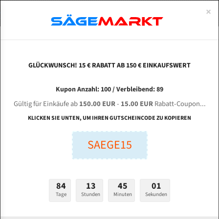
0
×
Spezialstahl Gehärtet
Uddeholm
Glatte
Eine Schneide, doppelte Fase
Spezialstahl
Standart
ÜBER UNS
DEUTSCH
Startseite
Bandsägeblätter Für Metall
Bi-Metal M42 (Standardgröße)
Mal
Uddeholm Gehärtet
Spezialstahl
Konvex
Zwei Schneiden, vierfache Fase
Uddeholm
gehärtete Zahnspitzen
ABOUTS
ENGLISH
GLÜCKWUNSCH! 15 € RABATT AB 150 € EINKAUFSWERT
Flexback
Gehärtete zahnspitzen
Konkav
Flexback Meterware
Malwa machıne tools 210 TCA/TCSA Bi-Metal
FRANCE
Kupon Anzahl: 100 / Verbleibend: 89
Dachzahnung
Bi-Metall Meterware
M42 HSS Bandsägeblatt
Gültig für Einkäufe ab
150.00 EUR
-
15.00 EUR
Rabatt-Coupon...
Fleischerei Bandsägeblätter
KLICKEN SIE UNTEN, UM IHREN GUTSCHEINCODE ZU KOPIEREN
Länge (mm):
Bandmesser Glatt Meterware
SAEGE15
mm
Bandmesser Dachzahnung Meterware
Breite (mm):
Konkav Meterware
mm
84
13
45
00
Konvex Meterware
Tage
Stunden
Minuten
Sekunden
Stärken + Zahnteilung:
mm