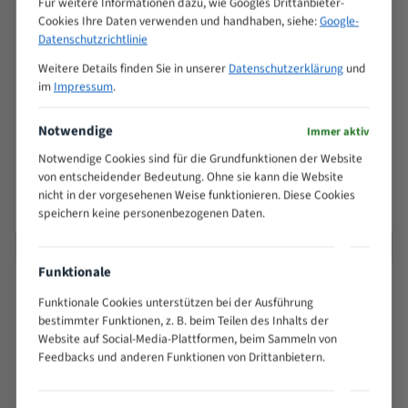
Für weitere Informationen dazu, wie Googles Drittanbieter-
Alle Hersteller
Cookies Ihre Daten verwenden und handhaben, siehe:
Google-
Wird geladen...
Datenschutzrichtlinie
Weitere Details finden Sie in unserer
Datenschutzerklärung
und
im
Impressum
.
Länge
Breite
Dicke
Hersteller
Notwendige
Maschine
[mm]
[mm]
[mm]
Immer aktiv
Notwendige Cookies sind für die Grundfunktionen der Website
Bitte wählen Sie einen Hersteller aus oder "Alle Hersteller",
von entscheidender Bedeutung. Ohne sie kann die Website
um alle Maschinen anzuzeigen.
nicht in der vorgesehenen Weise funktionieren. Diese Cookies
speichern keine personenbezogenen Daten.
Funktionale
Produktsicherheit & Herstellerangaben
Funktionale Cookies unterstützen bei der Ausführung
Angaben gemäß EU-Produktsicherheitsverordnung (GPSR, Verordnung
bestimmter Funktionen, z. B. beim Teilen des Inhalts der
(EU) 2023/988, Art. 19).
Website auf Social-Media-Plattformen, beim Sammeln von
Feedbacks und anderen Funktionen von Drittanbietern.
Produkt
Malwa machıne tools 210 TCA/TCSA Bi-Metal M42 HSS
Bandsägeblatt