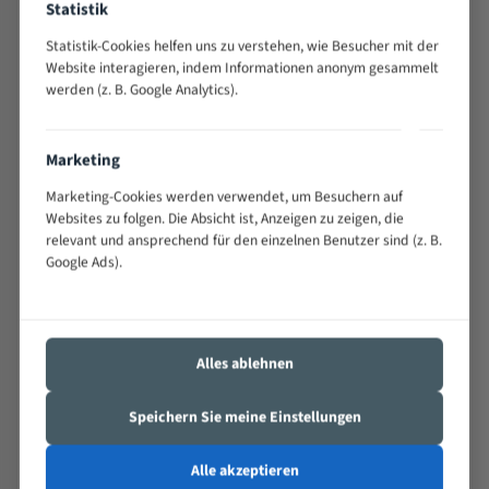
Statistik
Hersteller
Statistik-Cookies helfen uns zu verstehen, wie Besucher mit der
Arend Sägetech e.K.
Website interagieren, indem Informationen anonym gesammelt
werden (z. B. Google Analytics).
Anschrift
Am Autohof 2, 73037 Göppingen, Deutschland
E-Mail
Marketing
info@saegemarkt.de
Marketing-Cookies werden verwendet, um Besuchern auf
Sicherheits- und Warnhinweise
Websites zu folgen. Die Absicht ist, Anzeigen zu zeigen, die
relevant und ansprechend für den einzelnen Benutzer sind (z. B.
Extrem scharfe Schneidzähne – es besteht
Google Ads).
Schnittverletzungsgefahr. Handhabung, Transport und
Lagerung nur mit geeigneten Schutzhandschuhen.
Montage und Wechsel des Sägebandes ausschließlich bei
ausgeschalteter und vom Netz getrennter Maschine
Alles ablehnen
durchführen.
Beim Betrieb Schutzbrille und Gehörschutz tragen; keine
Speichern Sie meine Einstellungen
lose Kleidung, Schmuck oder Handschuhe im Bereich des
laufenden Bandes.
Alle akzeptieren
Nur bestimmungsgemäß an dafür geeigneten