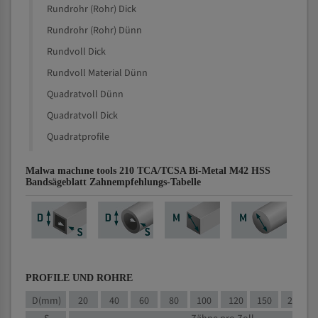
Rundrohr (Rohr) Dick
Rundrohr (Rohr) Dünn
Rundvoll Dick
Rundvoll Material Dünn
Quadratvoll Dünn
Quadratvoll Dick
Quadratprofile
Malwa machıne tools 210 TCA/TCSA Bi-Metal M42 HSS
Bandsägeblatt Zahnempfehlungs-Tabelle
PROFILE UND ROHRE
D(mm)
20
40
60
80
100
120
150
200