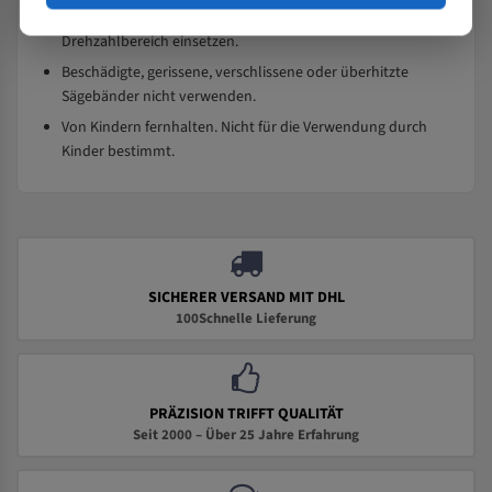
Bandsägemaschinen und im angegebenen Maß- bzw.
Drehzahlbereich einsetzen.
Beschädigte, gerissene, verschlissene oder überhitzte
Sägebänder nicht verwenden.
Von Kindern fernhalten. Nicht für die Verwendung durch
Kinder bestimmt.
SICHERER VERSAND MIT DHL
100Schnelle Lieferung
PRÄZISION TRIFFT QUALITÄT
Seit 2000 – Über 25 Jahre Erfahrung