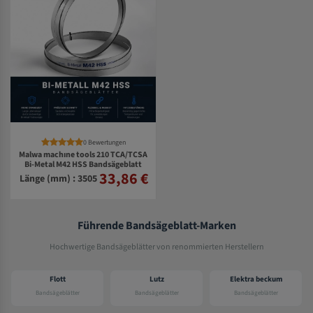
0 Bewertungen
Malwa machıne tools 210 TCA/TCSA
Bi-Metal M42 HSS Bandsägeblatt
33,86 €
Länge (mm) : 3505
Führende Bandsägeblatt-Marken
Hochwertige Bandsägeblätter von renommierten Herstellern
Flott
Lutz
Elektra beckum
Bandsägeblätter
Bandsägeblätter
Bandsägeblätter