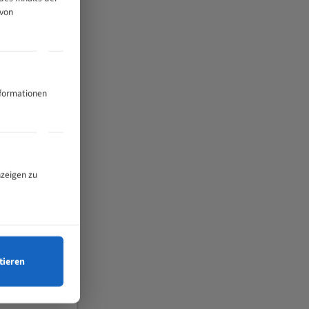
 von
nformationen
nzeigen zu
tieren