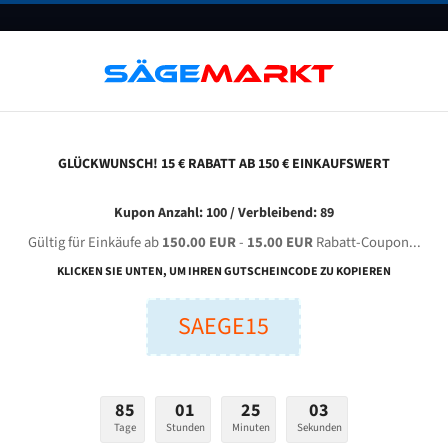
UNTERNEHMEN
FAQ
GUTSCHEINE
BLOG
KONTAKT
GLÜCKWUNSCH! 15 € RABATT AB 150 € EINKAUFSWERT
inuo Gh 4235 Für 4115 Mm Bi-Metall Bandsägeblätter
Kupon Anzahl: 100 / Verbleibend: 89
Gültig für Einkäufe ab
150.00 EUR
-
15.00 EUR
Rabatt-Coupon...
LINUO GH 4235 für 4115 mm Bi-Metall Bandsägeblätter
KLICKEN SIE UNTEN, UM IHREN GUTSCHEINCODE ZU KOPIEREN
SAEGE15
nge (mm):
Breite (mm):
Stärken + Zah
mm
mm
Welche Zahn soll 
85
01
25
01
Tage
Stunden
Minuten
Sekunden