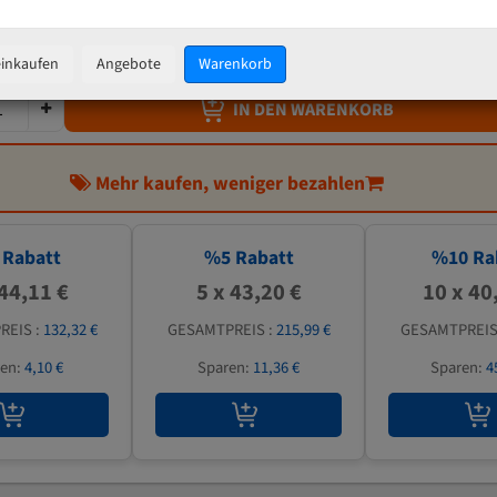
45,47 €
inkl. MwSt
zzgl.
Versandkosten
einkaufen
Angebote
Warenkorb
IN DEN WARENKORB
Mehr kaufen, weniger bezahlen
Rabatt
%
5
Rabatt
%
10
Ra
 44,11 €
5 x 43,20 €
10 x 40
REIS :
132,32 €
GESAMTPREIS :
215,99 €
GESAMTPREIS
ren:
4,10 €
Sparen:
11,36 €
Sparen:
4