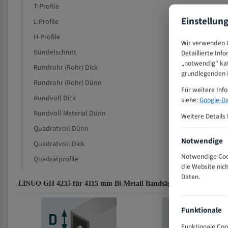
T-Profile
Einstellun
L-Profile
H-Profile
Wir verwenden C
Bündelschnitt
Detaillierte Inf
„notwendig" kat
Rundrohr (Rohr) Dick
grundlegenden F
Rundrohr (Rohr) Dünn
Für weitere Inf
Rundvoll Dick
siehe:
Google-Da
Rundvoll Material Dünn
Weitere Details 
Quadratvoll Dünn
Notwendige
Quadratvoll Dick
Notwendige Cook
Quadratprofile
die Website nic
Daten.
LINUO GH 4235 für 4115 mm Bi-Metall Bandsägeblätter Zahnempf
Funktionale
Funktionale Coo