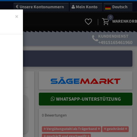
Unsere Kontonummern
Mein Konto
Deutsch
×
0
WARENKORB
KUNDENDIENST
+4915165461960
WHATSAPP-UNTERSTÜTZUNG
nteilung:
mm
0 Bewertungen
ich wählen?
⭐ Vergütungsstahl als Trägerband ⭐
⭐ geschränkt ⭐
⭐ geschärft und geschweißt ⭐