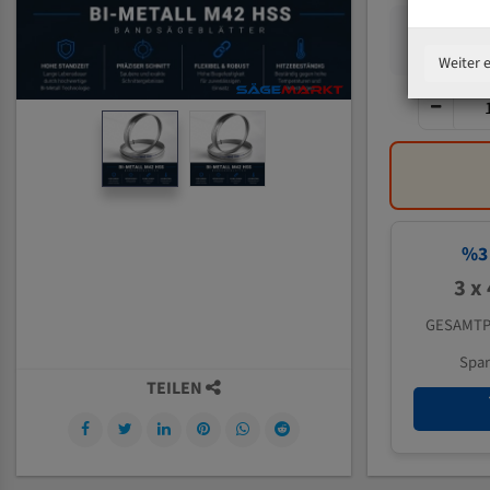
Weiter 
%
3
3 x
GESAMTP
Spa
TEILEN