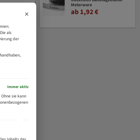
Uddeholm Bandsägeblätter
Meterware
ab 1,92 €
×
önnen.
Die als
vierung der
 handhaben,
Immer aktiv
 Ohne sie kann
ersonenbezogenen
des Inhalts der