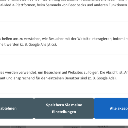
cial-Media-Plattformen, beim Sammeln von Feedbacks und anderen Funktionen
VOLLMATERIAL
Zähne pro
300
500
es helfen uns zu verstehen, wie Besucher mit der Website interagieren, indem I
M (mm)
Zoll (ZpZ)
)
t werden (z. B. Google Analytics).
>
10/14
25
5/8
15 - 40
8/12
0
5/8
25 - 50
6/10
8
4/6
es werden verwendet, um Besuchern auf Websites zu folgen. Die Absicht ist, A
35 - 70
5/8
4/6
vant und ansprechend für den einzelnen Benutzer sind (z. B. Google Ads).
50 - 120
4/6
4/6
80 - 180
3/4
6
130 -
4/5
2/3
350
Speichern Sie meine
4/5
s ablehnen
Alle akzep
150 -
Einstellungen
1,5/2
4/5
450
3/4
200 -
1,1/1,6