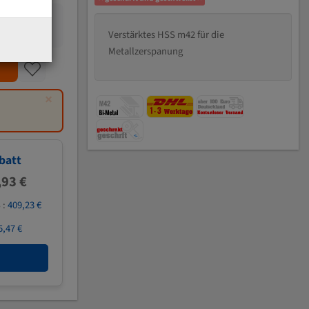
Verstärktes HSS m42 für die
Metallzerspanung
×
batt
,93 €
 :
409,23 €
5,47 €