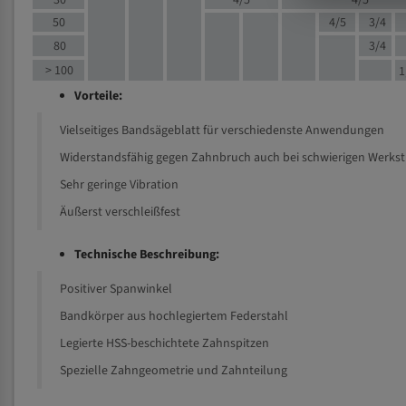
30
4/5
4/5
50
4/5
3/4
80
3/4
> 100
1
Vorteile:
Vielseitiges Bandsägeblatt für verschiedenste Anwendungen
Widerstandsfähig gegen Zahnbruch auch bei schwierigen Werks
Sehr geringe Vibration
Äußerst verschleißfest
Technische Beschreibung:
Positiver Spanwinkel
Bandkörper aus hochlegiertem Federstahl
Legierte HSS-beschichtete Zahnspitzen
Spezielle Zahngeometrie und Zahnteilung