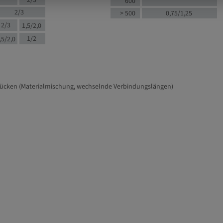
2/3
600
2/3
> 500
0,75/1,25
2/3
1,5/2,0
1/2
,5/2,0
tücken (Materialmischung, wechselnde Verbindungslängen)