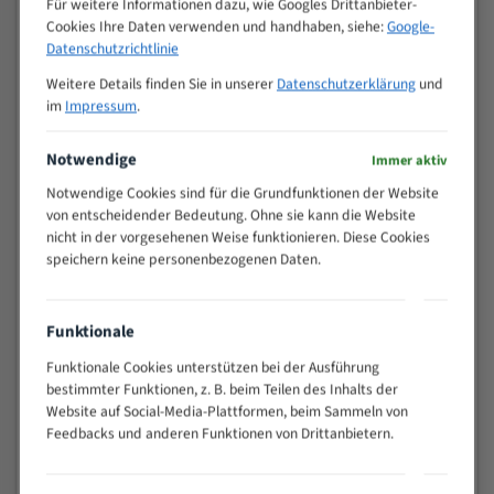
Für weitere Informationen dazu, wie Googles Drittanbieter-
M (mm)
Zoll (ZpZ)
)
Cookies Ihre Daten verwenden und handhaben, siehe:
Google-
>
Datenschutzrichtlinie
10/14
25
Weitere Details finden Sie in unserer
Datenschutzerklärung
und
15 - 40
8/12
im
Impressum
.
25 - 50
6/10
35 - 70
5/8
Notwendige
Immer aktiv
50 - 120
4/6
Notwendige Cookies sind für die Grundfunktionen der Website
80 - 180
3/4
von entscheidender Bedeutung. Ohne sie kann die Website
130 -
nicht in der vorgesehenen Weise funktionieren. Diese Cookies
2/3
350
speichern keine personenbezogenen Daten.
150 -
1,5/2
450
200 -
Funktionale
1,1/1,6
600
Funktionale Cookies unterstützen bei der Ausführung
> 500
0,75/1,25
bestimmter Funktionen, z. B. beim Teilen des Inhalts der
Website auf Social-Media-Plattformen, beim Sammeln von
Vorteile:
Feedbacks und anderen Funktionen von Drittanbietern.
Vielseitiges Bandsägeblatt für verschiedenste
Anwendungen