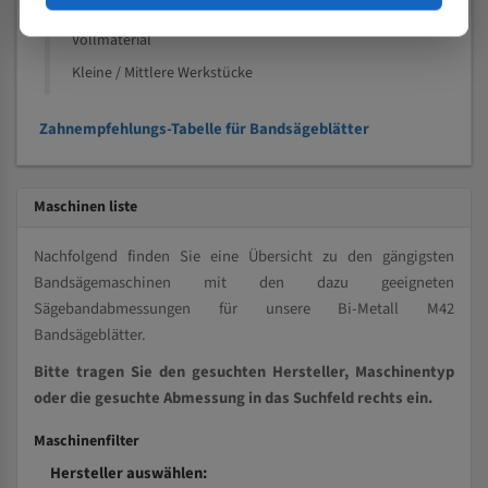
Kleine und mittlere Profile / Kleine Durchmesser
Vollmaterial
Kleine / Mittlere Werkstücke
Zahnempfehlungs-Tabelle für Bandsägeblätter
Maschinen liste
Nachfolgend finden Sie eine Übersicht zu den gängigsten
Bandsägemaschinen mit den dazu geeigneten
Sägebandabmessungen für unsere Bi-Metall M42
Bandsägeblätter.
Bitte tragen Sie den gesuchten Hersteller, Maschinentyp
oder die gesuchte Abmessung in das Suchfeld rechts ein.
Maschinenfilter
Hersteller auswählen: