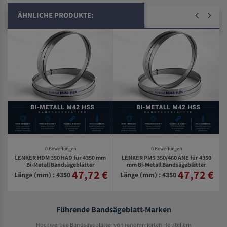
ÄHNLICHE PRODUKTE:
0 Bewertungen
0 Bewertungen
LENKER HDM 350 HAD für 4350 mm
LENKER PMS 350/460 ANE für 4350
Bi-Metall Bandsägeblätter
mm Bi-Metall Bandsägeblätter
47,72 €
47,72 €
€
Länge (mm) : 4350
Länge (mm) : 4350
Führende Bandsägeblatt-Marken
Hochwertige Bandsägeblätter von renommierten Herstellern