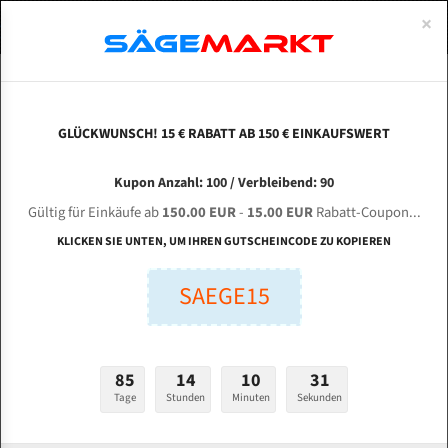
0
×
Spezialstahl Gehärtet
Uddeholm
Glatte
Eine Schneide, doppelte Fase
Spezialstahl
Standart
ÜBER UNS
DEUTSCH
Startseite
Bandsägeblätter Für Metall
Bi-Metal M42 (Standardgröße)
Len
Uddeholm Gehärtet
Spezialstahl
Konvex
Zwei Schneiden, vierfache Fase
Uddeholm
gehärtete Zahnspitzen
ABOUTS
ENGLISH
GLÜCKWUNSCH! 15 € RABATT AB 150 € EINKAUFSWERT
Flexback
Gehärtete zahnspitzen
Konkav
Flexback Meterware
LENKER HDM 350 HAD für 4350 mm Bi-Metall
FRANCE
Kupon Anzahl: 100 / Verbleibend: 90
Dachzahnung
Bi-Metall Meterware
Bandsägeblätter
Gültig für Einkäufe ab
150.00 EUR
-
15.00 EUR
Rabatt-Coupon...
Fleischerei Bandsägeblätter
KLICKEN SIE UNTEN, UM IHREN GUTSCHEINCODE ZU KOPIEREN
Länge (mm):
Bandmesser Glatt Meterware
SAEGE15
mm
Bandmesser Dachzahnung Meterware
Breite (mm):
Konkav Meterware
mm
85
14
10
30
Konvex Meterware
Tage
Stunden
Minuten
Sekunden
Stärken + Zahnteilung:
mm