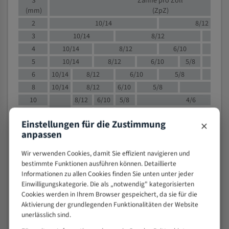
S
Zähne pro Zoll
(mm)
(ZpZ)
2
10/14
8/12
3
10/14
8/12
6/1
4
10/14
8/12
6/10
5/8
5
10/14
8/12
6/10
5/8
6
10/14
8/12
6/10
5/8
8
10/14
8/12
6/10
5/8
4/
10
8/12
6/10
5/8
4/6
12
8/12
6/10
4/6
×
Einstellungen für die Zustimmung
15
8/12
6/10
4/5
anpassen
20
4/6
4/5
30
4/5
4/5
Wir verwenden Cookies, damit Sie effizient navigieren und
bestimmte Funktionen ausführen können. Detaillierte
50
4/5
3/4
Informationen zu allen Cookies finden Sie unten unter jeder
80
3/4
Einwilligungskategorie. Die als „notwendig" kategorisierten
> 100
1,
Cookies werden in Ihrem Browser gespeichert, da sie für die
Aktivierung der grundlegenden Funktionalitäten der Website
VOLLMATERIAL
unerlässlich sind.
Zähne pro