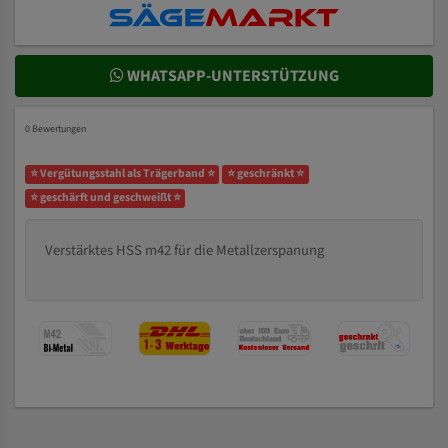
WHATSAPP-UNTERSTÜTZUNG
0 Bewertungen
⭐ Vergütungsstahl als Trägerband ⭐
⭐ geschränkt ⭐
⭐ geschärft und geschweißt ⭐
Verstärktes HSS m42 für die Metallzerspanung