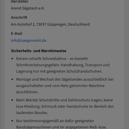
Hersteller
Arend Sägetech e.K.
Anschrift
Am Autohof 2, 73037 Göppingen, Deutschland
E-Mail
info@saegemarkt.de
Sicherheits- und Warnhinweise
Extrem scharfe Schneidzähne – es besteht
Schnittverletzungsgefahr. Handhabung, Transport und
Lagerung nur mit geeigneten Schutzhandschuhen.
Montage und Wechsel des Sägebandes ausschließlich bei
ausgeschalteter und vom Netz getrennter Maschine
durchführen.
Beim Betrieb Schutzbrille und Gehörschutz tragen; keine
lose Kleidung, Schmuck oder Handschuhe im Bereich des
laufenden Bandes.
Nur bestimmungsgemäß an dafür geeigneten
Bandsägemaschinen und im angegebenen Maß- bzw.