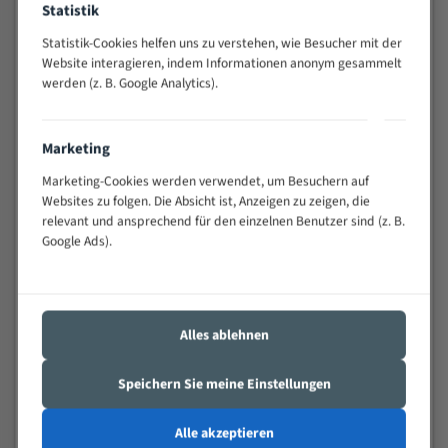
Statistik
Widerstandsfähig gegen Zahnbruch auch bei
schwierigen Werkstücken (Materialmischung,
Statistik-Cookies helfen uns zu verstehen, wie Besucher mit der
wechselnde Verbindungslängen)
Website interagieren, indem Informationen anonym gesammelt
werden (z. B. Google Analytics).
Sehr geringe Vibration
Äußerst verschleißfest
Marketing
Technische Beschreibung:
Marketing-Cookies werden verwendet, um Besuchern auf
Positiver Spanwinkel
Websites zu folgen. Die Absicht ist, Anzeigen zu zeigen, die
relevant und ansprechend für den einzelnen Benutzer sind (z. B.
Bandkörper aus hochlegiertem Federstahl
Google Ads).
Legierte HSS-beschichtete Zahnspitzen
Spezielle Zahngeometrie und Zahnteilung
Alles ablehnen
Materialien:
Stahl
Speichern Sie meine Einstellungen
Nichteisenmetalle
Alle akzeptieren
Speziell entwickelt für Profile / Rohre