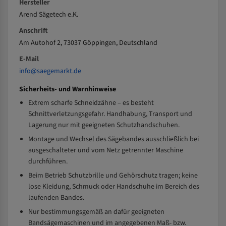
Hersteller
Arend Sägetech e.K.
Anschrift
Am Autohof 2, 73037 Göppingen, Deutschland
E-Mail
info@saegemarkt.de
Sicherheits- und Warnhinweise
Extrem scharfe Schneidzähne – es besteht
Schnittverletzungsgefahr. Handhabung, Transport und
Lagerung nur mit geeigneten Schutzhandschuhen.
Montage und Wechsel des Sägebandes ausschließlich bei
ausgeschalteter und vom Netz getrennter Maschine
durchführen.
Beim Betrieb Schutzbrille und Gehörschutz tragen; keine
lose Kleidung, Schmuck oder Handschuhe im Bereich des
laufenden Bandes.
Nur bestimmungsgemäß an dafür geeigneten
Bandsägemaschinen und im angegebenen Maß- bzw.