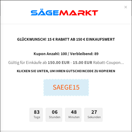
0
×
Spezialstahl Gehärtet
Uddeholm
Glatte
Eine Schneide, doppelte Fase
Spezialstahl
Standart
ÜBER UNS
DEUTSCH
Startseite
Bandsägeblätter Für Metall
Bi-Metal M42 (Standardgröße)
Knu
Uddeholm Gehärtet
Spezialstahl
Konvex
Zwei Schneiden, vierfache Fase
Uddeholm
gehärtete Zahnspitzen
ABOUTS
ENGLISH
GLÜCKWUNSCH! 15 € RABATT AB 150 € EINKAUFSWERT
Flexback
Gehärtete zahnspitzen
Konkav
Flexback Meterware
KNUTH ABS 300 NC für 4430 mm Bi-Metall
FRANCE
Kupon Anzahl: 100 / Verbleibend: 89
Dachzahnung
Bi-Metall Meterware
Bandsägeblätter
Gültig für Einkäufe ab
150.00 EUR
-
15.00 EUR
Rabatt-Coupon...
Fleischerei Bandsägeblätter
KLICKEN SIE UNTEN, UM IHREN GUTSCHEINCODE ZU KOPIEREN
Länge (mm):
Bandmesser Glatt Meterware
SAEGE15
mm
Bandmesser Dachzahnung Meterware
Breite (mm):
Konkav Meterware
mm
83
06
48
26
Konvex Meterware
Tage
Stunden
Minuten
Sekunden
Stärken + Zahnteilung:
mm