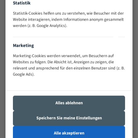
Statistik
Widerstandsfähig gegen Zahnbruch auch bei
schwierigen Werkstücken (Materialmischung,
Statistik-Cookies helfen uns zu verstehen, wie Besucher mit der
wechselnde Verbindungslängen)
Website interagieren, indem Informationen anonym gesammelt
werden (z. B. Google Analytics).
Sehr geringe Vibration
Äußerst verschleißfest
Marketing
Technische Beschreibung:
Marketing-Cookies werden verwendet, um Besuchern auf
Positiver Spanwinkel
Websites zu folgen. Die Absicht ist, Anzeigen zu zeigen, die
relevant und ansprechend für den einzelnen Benutzer sind (z. B.
Bandkörper aus hochlegiertem Federstahl
Google Ads).
Legierte HSS-beschichtete Zahnspitzen
Spezielle Zahngeometrie und Zahnteilung
Alles ablehnen
Materialien:
Stahl
Speichern Sie meine Einstellungen
Nichteisenmetalle
Alle akzeptieren
Speziell entwickelt für Profile / Rohre