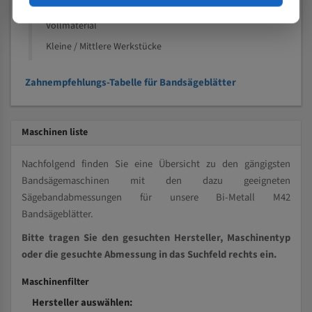
Kleine und mittlere Profile / Kleine Durchmesser
Vollmaterial
Kleine / Mittlere Werkstücke
Zahnempfehlungs-Tabelle für Bandsägeblätter
Maschinen liste
Nachfolgend finden Sie eine Übersicht zu den gängigsten
Bandsägemaschinen mit den dazu geeigneten
Sägebandabmessungen für unsere Bi-Metall M42
Bandsägeblätter.
Bitte tragen Sie den gesuchten Hersteller, Maschinentyp
oder die gesuchte Abmessung in das Suchfeld rechts ein.
Maschinenfilter
Hersteller auswählen: