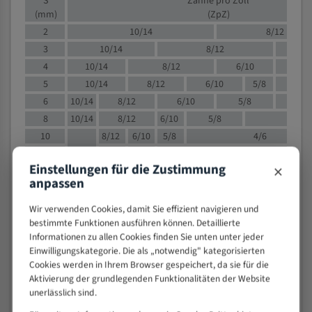
S
Zähne pro Zoll
(mm)
(ZpZ)
2
10/14
8/12
3
10/14
8/12
6/1
4
10/14
8/12
6/10
5/8
5
10/14
8/12
6/10
5/8
6
10/14
8/12
6/10
5/8
8
10/14
8/12
6/10
5/8
4/
10
8/12
6/10
5/8
4/6
12
8/12
6/10
4/6
×
Einstellungen für die Zustimmung
15
8/12
6/10
4/5
anpassen
20
4/6
4/5
30
4/5
4/5
Wir verwenden Cookies, damit Sie effizient navigieren und
bestimmte Funktionen ausführen können. Detaillierte
50
4/5
3/4
Informationen zu allen Cookies finden Sie unten unter jeder
80
3/4
Einwilligungskategorie. Die als „notwendig" kategorisierten
> 100
1,
Cookies werden in Ihrem Browser gespeichert, da sie für die
Aktivierung der grundlegenden Funktionalitäten der Website
VOLLMATERIAL
unerlässlich sind.
Zähne pro