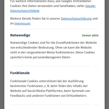
Für weitere Informationen dazu, wie Googles Drittanbieter-
M (mm)
Zoll (ZpZ)
)
Cookies Ihre Daten verwenden und handhaben, siehe:
Google-
>
Datenschutzrichtlinie
10/14
25
Weitere Details finden Sie in unserer
Datenschutzerklärung
und
15 - 40
8/12
im
Impressum
.
25 - 50
6/10
35 - 70
5/8
Notwendige
Immer aktiv
50 - 120
4/6
Notwendige Cookies sind für die Grundfunktionen der Website
80 - 180
3/4
von entscheidender Bedeutung. Ohne sie kann die Website
130 -
nicht in der vorgesehenen Weise funktionieren. Diese Cookies
2/3
350
speichern keine personenbezogenen Daten.
150 -
1,5/2
450
200 -
Funktionale
1,1/1,6
600
Funktionale Cookies unterstützen bei der Ausführung
> 500
0,75/1,25
bestimmter Funktionen, z. B. beim Teilen des Inhalts der
Website auf Social-Media-Plattformen, beim Sammeln von
Vorteile:
Feedbacks und anderen Funktionen von Drittanbietern.
Vielseitiges Bandsägeblatt für verschiedenste
Anwendungen