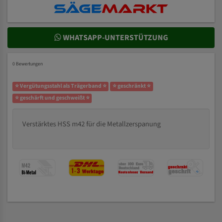
WHATSAPP-UNTERSTÜTZUNG
0 Bewertungen
⭐ Vergütungsstahl als Trägerband ⭐
⭐ geschränkt ⭐
⭐ geschärft und geschweißt ⭐
Verstärktes HSS m42 für die Metallzerspanung