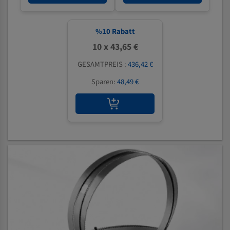
%
10
Rabatt
10 x 43,65 €
GESAMTPREIS :
436,42 €
Sparen:
48,49 €