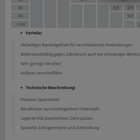
30
4/5
4/5
50
4/5
3/4
80
3/4
> 100
1
Vorteile:
Vielseitiges Bandsägeblatt für verschiedenste Anwendungen
Widerstandsfähig gegen Zahnbruch auch bei schwierigen Werks
Sehr geringe Vibration
Äußerst verschleißfest
Technische Beschreibung:
Positiver Spanwinkel
Bandkörper aus hochlegiertem Federstahl
Legierte HSS-beschichtete Zahnspitzen
Spezielle Zahngeometrie und Zahnteilung