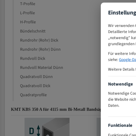
T-Profile
Einstellun
L-Profile
H-Profile
Wir verwenden C
Bündelschnitt
Detaillierte Inf
„notwendig" kat
Rundrohr (Rohr) Dick
grundlegenden F
Rundrohr (Rohr) Dünn
Für weitere Inf
Rundvoll Dick
siehe:
Google-Da
Rundvoll Material Dünn
Weitere Details 
Quadratvoll Dünn
Notwendige
Quadratvoll Dick
Notwendige Cook
Quadratprofile
die Website nic
Daten.
KMT KBS 350 A für 4115 mm Bi-Metall Bandsägeblätter Zahnempf
Funktionale
Funktionale Coo