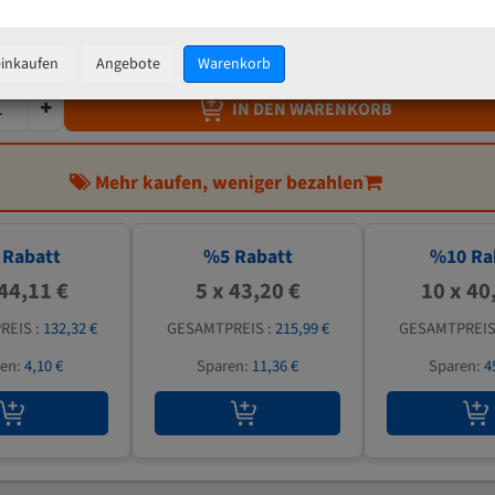
45,47 €
inkl. MwSt
zzgl.
Versandkosten
einkaufen
Angebote
Warenkorb
IN DEN WARENKORB
Mehr kaufen, weniger bezahlen
Rabatt
%
5
Rabatt
%
10
Ra
 44,11 €
5 x 43,20 €
10 x 40
REIS :
132,32 €
GESAMTPREIS :
215,99 €
GESAMTPREIS
ren:
4,10 €
Sparen:
11,36 €
Sparen:
4