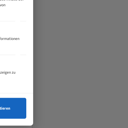
 von
nformationen
nzeigen zu
tieren