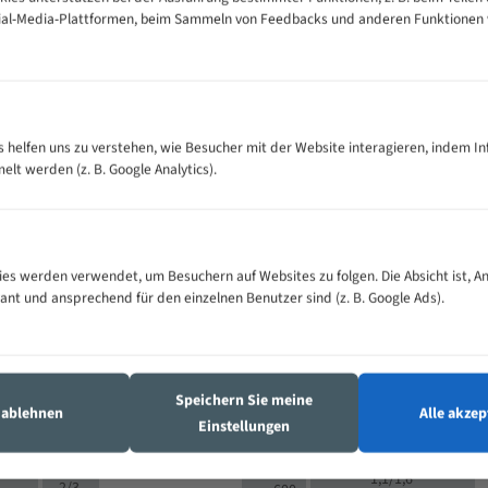
cial-Media-Plattformen, beim Sammeln von Feedbacks und anderen Funktionen
VOLLMATERIAL
Zähne pro
300
500
es helfen uns zu verstehen, wie Besucher mit der Website interagieren, indem I
M (mm)
Zoll (ZpZ)
)
t werden (z. B. Google Analytics).
>
10/14
25
5/8
15 - 40
8/12
0
5/8
25 - 50
6/10
8
4/6
es werden verwendet, um Besuchern auf Websites zu folgen. Die Absicht ist, A
35 - 70
5/8
4/6
vant und ansprechend für den einzelnen Benutzer sind (z. B. Google Ads).
50 - 120
4/6
4/6
80 - 180
3/4
6
130 -
4/5
2/3
350
Speichern Sie meine
4/5
s ablehnen
Alle akzep
150 -
Einstellungen
1,5/2
4/5
450
3/4
200 -
1,1/1,6