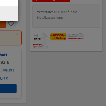
Verstärktes HSS m42 für die
Metallzerspanung
×
batt
,93 €
 :
409,23 €
5,47 €