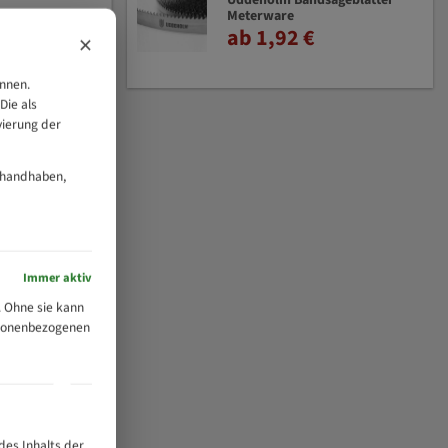
Uddeholm Bandsägeblätter
Meterware
ab 1,92 €
×
önnen.
Die als
vierung der
 handhaben,
Immer aktiv
 Ohne sie kann
ersonenbezogenen
des Inhalts der