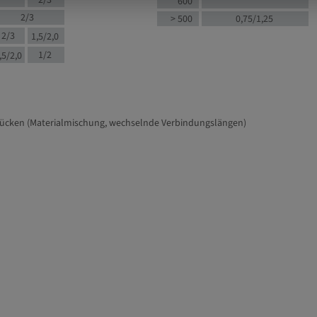
2/3
600
2/3
> 500
0,75/1,25
2/3
1,5/2,0
1/2
,5/2,0
tücken (Materialmischung, wechselnde Verbindungslängen)