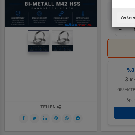
Weiter 
%
3
3 x
GESAMTP
Spa
TEILEN