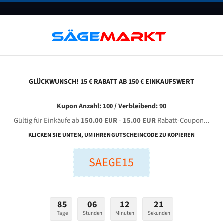
UNTERNEHMEN
FAQ
GUTSCHEINE
BLOG
KONTAKT
GLÜCKWUNSCH! 15 € RABATT AB 150 € EINKAUFSWERT
mt Kbs 350 A Für 4115 Mm Bi-Metall Bandsägeblätter
Kupon Anzahl: 100 / Verbleibend: 90
Gültig für Einkäufe ab
150.00 EUR
-
15.00 EUR
Rabatt-Coupon...
KMT KBS 350 A für 4115 mm Bi-Metall Bandsägeblätter
KLICKEN SIE UNTEN, UM IHREN GUTSCHEINCODE ZU KOPIEREN
SAEGE15
nge (mm):
Breite (mm):
Stärken + Zah
mm
mm
Welche Zahn soll 
85
06
12
20
Tage
Stunden
Minuten
Sekunden