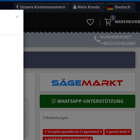
Unsere Kontonummern
Mein Konto
Deutsch
×
0
WARENKORB
KUNDENDIENST
+4915165461960
WHATSAPP-UNTERSTÜTZUNG
nteilung:
mm
0 Bewertungen
ich wählen?
⭐ Vergütungsstahl als Trägerband ⭐
⭐ geschränkt ⭐
⭐ geschärft und geschweißt ⭐