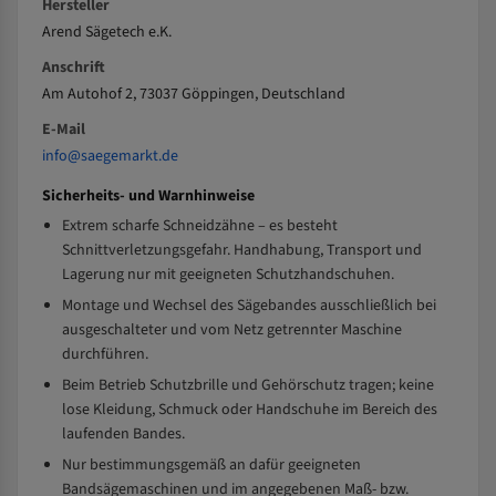
Hersteller
Arend Sägetech e.K.
Anschrift
Am Autohof 2, 73037 Göppingen, Deutschland
E-Mail
info@saegemarkt.de
Sicherheits- und Warnhinweise
Extrem scharfe Schneidzähne – es besteht
Schnittverletzungsgefahr. Handhabung, Transport und
Lagerung nur mit geeigneten Schutzhandschuhen.
Montage und Wechsel des Sägebandes ausschließlich bei
ausgeschalteter und vom Netz getrennter Maschine
durchführen.
Beim Betrieb Schutzbrille und Gehörschutz tragen; keine
lose Kleidung, Schmuck oder Handschuhe im Bereich des
laufenden Bandes.
Nur bestimmungsgemäß an dafür geeigneten
Bandsägemaschinen und im angegebenen Maß- bzw.