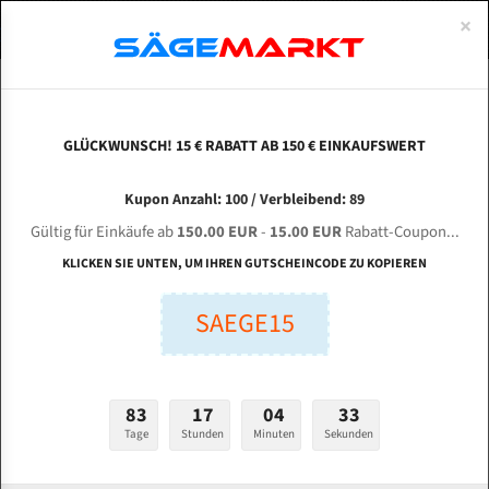
0
×
Spezialstahl Gehärtet
Uddeholm
Glatte
Eine Schneide, doppelte Fase
Spezialstahl
Standart
ÜBER UNS
DEUTSCH
Startseite
Bandsägeblätter Für Metall
Bi-Metal M42 (Standardgröße)
Kla
Uddeholm Gehärtet
Spezialstahl
Konvex
Zwei Schneiden, vierfache Fase
Uddeholm
gehärtete Zahnspitzen
ABOUTS
ENGLISH
GLÜCKWUNSCH! 15 € RABATT AB 150 € EINKAUFSWERT
Flexback
Gehärtete zahnspitzen
Konkav
Flexback Meterware
KLAEGER bitron 350 für 5250 mm Bi-Metall
FRANCE
Kupon Anzahl: 100 / Verbleibend: 89
Dachzahnung
Bi-Metall Meterware
Bandsägeblätter
Gültig für Einkäufe ab
150.00 EUR
-
15.00 EUR
Rabatt-Coupon...
Fleischerei Bandsägeblätter
KLICKEN SIE UNTEN, UM IHREN GUTSCHEINCODE ZU KOPIEREN
Länge (mm):
Bandmesser Glatt Meterware
SAEGE15
mm
Bandmesser Dachzahnung Meterware
Breite (mm):
Konkav Meterware
mm
83
17
04
32
Konvex Meterware
Tage
Stunden
Minuten
Sekunden
Stärken + Zahnteilung:
mm