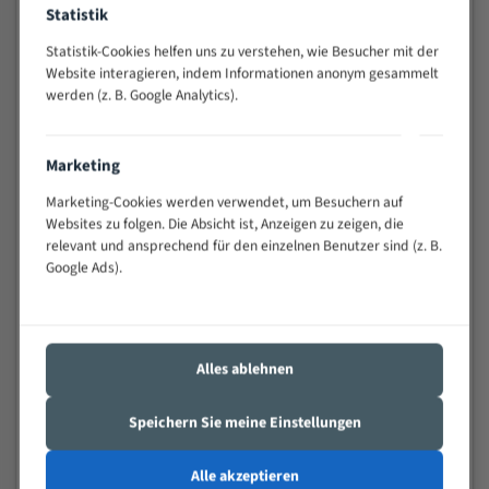
Statistik
Widerstandsfähig gegen Zahnbruch auch bei
schwierigen Werkstücken (Materialmischung,
Statistik-Cookies helfen uns zu verstehen, wie Besucher mit der
wechselnde Verbindungslängen)
Website interagieren, indem Informationen anonym gesammelt
Sehr geringe Vibration
werden (z. B. Google Analytics).
Äußerst verschleißfest
Marketing
Technische Beschreibung:
Marketing-Cookies werden verwendet, um Besuchern auf
Positiver Spanwinkel
Websites zu folgen. Die Absicht ist, Anzeigen zu zeigen, die
relevant und ansprechend für den einzelnen Benutzer sind (z. B.
Bandkörper aus hochlegiertem Federstahl
Google Ads).
Legierte HSS-beschichtete Zahnspitzen
Spezielle Zahngeometrie und Zahnteilung
Materialien:
Alles ablehnen
Stahl
Speichern Sie meine Einstellungen
Nichteisenmetalle
Speziell entwickelt für Profile / Rohre
Alle akzeptieren