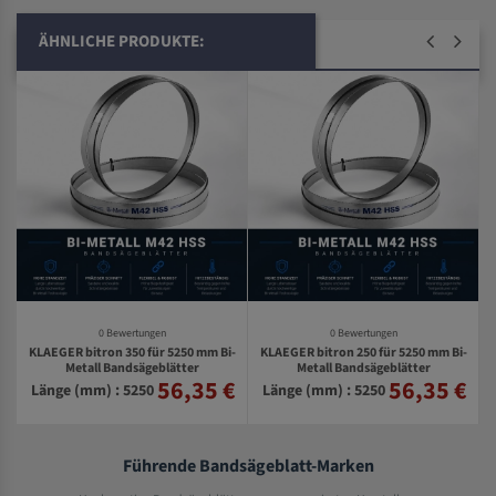
ÄHNLICHE PRODUKTE:
0 Bewertungen
0 Bewertungen
KLAEGER bitron 350 für 5250 mm Bi-
KLAEGER bitron 250 für 5250 mm Bi-
-
Metall Bandsägeblätter
Metall Bandsägeblätter
56,35 €
56,35 €
€
Länge (mm) : 5250
Länge (mm) : 5250
Führende Bandsägeblatt-Marken