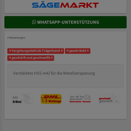
WHATSAPP-UNTERSTÜTZUNG
0 Bewertungen
⭐ Vergütungsstahl als Trägerband ⭐
⭐ geschränkt ⭐
⭐ geschärft und geschweißt ⭐
Verstärktes HSS m42 für die Metallzerspanung