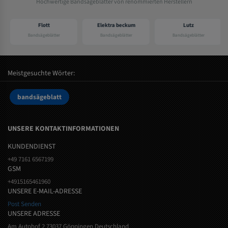
Hochwertige Bandsägeblätter von renommierten Herstellern
Flott
Elektra beckum
Lutz
Bandsägeblätter
Bandsägeblätter
Bandsägeblätter
Meistgesuchte Wörter:
bandsägeblatt
UNSERE KONTAKTINFORMATIONEN
KUNDENDIENST
+49 7161 6567199
GSM
+4915165461960
UNSERE E-MAIL-ADRESSE
Post Senden
UNSERE ADRESSE
Am Autohof 2 73037 Göppingen Deutschland