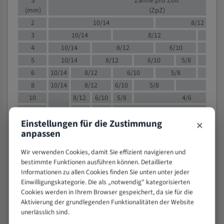
S
Zähne pro Zoll
(mm)
(ZpZ)
2
10/14
8/12
3
10/14
8/12
6/1
4
10/14
8/12
6/10
5/8
5
10/14
8/12
6/10
5/8
6
10/14
8/12
6/10
5/8
8
10/14
8/12
6/10
5/8
4/
10
8/12
6/10
5/8
4/6
12
8/12
6/10
4/6
×
Einstellungen für die Zustimmung
15
8/12
6/10
4/5
anpassen
20
4/6
4/5
30
4/5
4/5
Wir verwenden Cookies, damit Sie effizient navigieren und
50
4/5
3/4
bestimmte Funktionen ausführen können. Detaillierte
Informationen zu allen Cookies finden Sie unten unter jeder
80
3/4
Einwilligungskategorie. Die als „notwendig" kategorisierten
> 100
1,
Cookies werden in Ihrem Browser gespeichert, da sie für die
Aktivierung der grundlegenden Funktionalitäten der Website
VOLLMATERIAL
unerlässlich sind.
Zähne pro