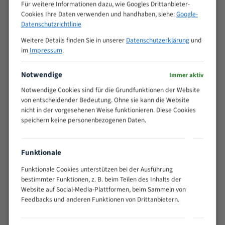
M (mm)
Für weitere Informationen dazu, wie Googles Drittanbieter-
Zoll (ZpZ)
)
Cookies Ihre Daten verwenden und handhaben, siehe:
Google-
>
Datenschutzrichtlinie
10/14
25
Weitere Details finden Sie in unserer
Datenschutzerklärung
und
15 - 40
8/12
im
Impressum
.
25 - 50
6/10
35 - 70
5/8
Notwendige
Immer aktiv
50 - 120
4/6
Notwendige Cookies sind für die Grundfunktionen der Website
80 - 180
3/4
von entscheidender Bedeutung. Ohne sie kann die Website
130 -
nicht in der vorgesehenen Weise funktionieren. Diese Cookies
2/3
350
speichern keine personenbezogenen Daten.
150 -
1,5/2
450
200 -
Funktionale
1,1/1,6
600
Funktionale Cookies unterstützen bei der Ausführung
> 500
0,75/1,25
bestimmter Funktionen, z. B. beim Teilen des Inhalts der
Vorteile:
Website auf Social-Media-Plattformen, beim Sammeln von
Feedbacks und anderen Funktionen von Drittanbietern.
Vielseitiges Bandsägeblatt für verschiedenste
Anwendungen