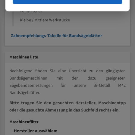
Kleine und mittlere Profile / Kleine Durchmesser
Vollmaterial
Kleine / Mittlere Werkstücke
Zahnempfehlungs-Tabelle für Bandsägeblätter
Maschinen liste
Nachfolgend finden Sie eine Übersicht zu den gängigsten
Bandsägemaschinen mit den dazu geeigneten
Sägebandabmessungen für unsere Bi-Metall M42
Bandsägeblätter.
Bitte tragen Sie den gesuchten Hersteller, Maschinentyp
oder die gesuchte Abmessung in das Suchfeld rechts ein.
Maschinenfilter
Hersteller auswählen: