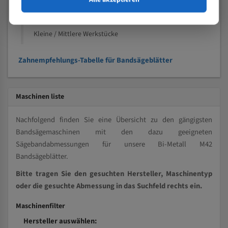
Kleine und mittlere Profile / Kleine Durchmesser
Vollmaterial
Kleine / Mittlere Werkstücke
Zahnempfehlungs-Tabelle für Bandsägeblätter
Maschinen liste
Nachfolgend finden Sie eine Übersicht zu den gängigsten
Bandsägemaschinen mit den dazu geeigneten
Sägebandabmessungen für unsere Bi-Metall M42
Bandsägeblätter.
Bitte tragen Sie den gesuchten Hersteller, Maschinentyp
oder die gesuchte Abmessung in das Suchfeld rechts ein.
Maschinenfilter
Hersteller auswählen: