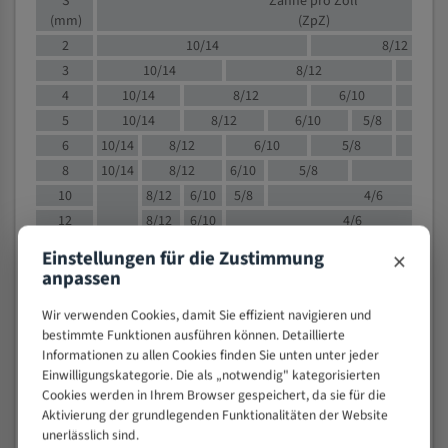
S
Zähne pro Zoll
(mm)
(ZpZ)
2
10/14
8/12
3
10/14
8/12
6/1
4
10/14
8/12
6/10
5/8
5
10/14
8/12
6/10
5/8
6
10/14
8/12
6/10
5/8
8
10/14
8/12
6/10
5/8
4/
10
8/12
6/10
5/8
4/6
12
8/12
6/10
4/6
15
8/12
6/10
4/5
×
Einstellungen für die Zustimmung
20
4/6
4/5
anpassen
30
4/5
4/5
Wir verwenden Cookies, damit Sie effizient navigieren und
50
4/5
3/4
bestimmte Funktionen ausführen können. Detaillierte
80
3/4
Informationen zu allen Cookies finden Sie unten unter jeder
> 100
1,
Einwilligungskategorie. Die als „notwendig" kategorisierten
Cookies werden in Ihrem Browser gespeichert, da sie für die
VOLLMATERIAL
Aktivierung der grundlegenden Funktionalitäten der Website
unerlässlich sind.
Zähne pro