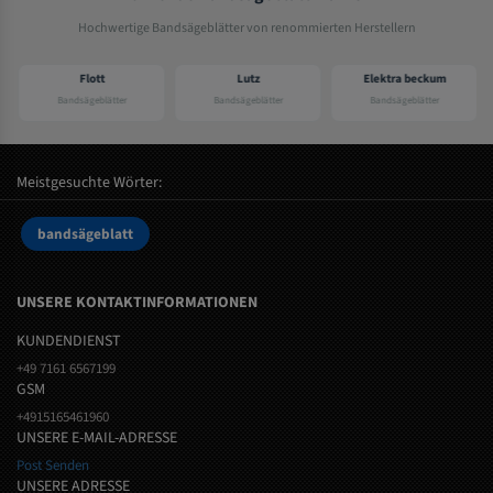
Hochwertige Bandsägeblätter von renommierten Herstellern
Flott
Lutz
Elektra beckum
Bandsägeblätter
Bandsägeblätter
Bandsägeblätter
Meistgesuchte Wörter:
bandsägeblatt
UNSERE KONTAKTINFORMATIONEN
KUNDENDIENST
+49 7161 6567199
GSM
+4915165461960
UNSERE E-MAIL-ADRESSE
Post Senden
UNSERE ADRESSE