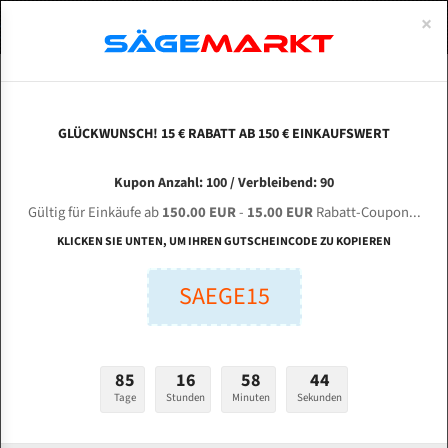
0
×
Spezialstahl Gehärtet
Uddeholm
Glatte
Eine Schneide, doppelte Fase
Spezialstahl
Standart
ÜBER UNS
DEUTSCH
Startseite
Bandsägeblätter Für Metall
Bi-Metal M42 (Standardgröße)
Kes
Uddeholm Gehärtet
Spezialstahl
Konvex
Zwei Schneiden, vierfache Fase
Uddeholm
gehärtete Zahnspitzen
ABOUTS
ENGLISH
GLÜCKWUNSCH! 15 € RABATT AB 150 € EINKAUFSWERT
Flexback
Gehärtete zahnspitzen
Konkav
Flexback Meterware
KESMAK KMY 450 Semi Automatic für 5780 mm
FRANCE
Kupon Anzahl: 100 / Verbleibend: 90
Dachzahnung
Bi-Metall Meterware
Bi-Metall Bandsägeblätter
Gültig für Einkäufe ab
150.00 EUR
-
15.00 EUR
Rabatt-Coupon...
Fleischerei Bandsägeblätter
KLICKEN SIE UNTEN, UM IHREN GUTSCHEINCODE ZU KOPIEREN
Länge (mm):
Bandmesser Glatt Meterware
SAEGE15
mm
Bandmesser Dachzahnung Meterware
Breite (mm):
Konkav Meterware
mm
85
16
58
44
Konvex Meterware
Tage
Stunden
Minuten
Sekunden
Stärken + Zahnteilung:
mm