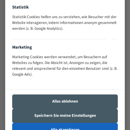
Widerstandsfähig gegen Zahnbruch auch bei
Statistik
schwierigen Werkstücken (Materialmischung,
wechselnde Verbindungslängen)
Statistik-Cookies helfen uns zu verstehen, wie Besucher mit der
Website interagieren, indem Informationen anonym gesammelt
Sehr geringe Vibration
werden (z. B. Google Analytics).
Äußerst verschleißfest
Technische Beschreibung:
Marketing
Marketing-Cookies werden verwendet, um Besuchern auf
Positiver Spanwinkel
Websites zu folgen. Die Absicht ist, Anzeigen zu zeigen, die
Bandkörper aus hochlegiertem Federstahl
relevant und ansprechend für den einzelnen Benutzer sind (z. B.
Google Ads).
Legierte HSS-beschichtete Zahnspitzen
Spezielle Zahngeometrie und Zahnteilung
Materialien:
Alles ablehnen
Stahl
Speichern Sie meine Einstellungen
Nichteisenmetalle
Speziell entwickelt für Profile / Rohre
Alle akzeptieren