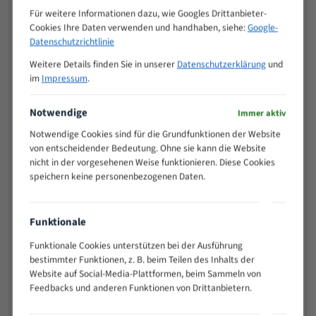
M (mm)
Zoll (ZpZ)
)
Für weitere Informationen dazu, wie Googles Drittanbieter-
Cookies Ihre Daten verwenden und handhaben, siehe:
Google-
>
10/14
Datenschutzrichtlinie
25
15 - 40
8/12
Weitere Details finden Sie in unserer
Datenschutzerklärung
und
25 - 50
6/10
im
Impressum
.
35 - 70
5/8
Notwendige
50 - 120
4/6
Immer aktiv
80 - 180
3/4
Notwendige Cookies sind für die Grundfunktionen der Website
130 -
von entscheidender Bedeutung. Ohne sie kann die Website
2/3
350
nicht in der vorgesehenen Weise funktionieren. Diese Cookies
speichern keine personenbezogenen Daten.
150 -
1,5/2
450
200 -
1,1/1,6
Funktionale
600
> 500
0,75/1,25
Funktionale Cookies unterstützen bei der Ausführung
bestimmter Funktionen, z. B. beim Teilen des Inhalts der
Vorteile:
Website auf Social-Media-Plattformen, beim Sammeln von
Feedbacks und anderen Funktionen von Drittanbietern.
Vielseitiges Bandsägeblatt für verschiedenste
Anwendungen