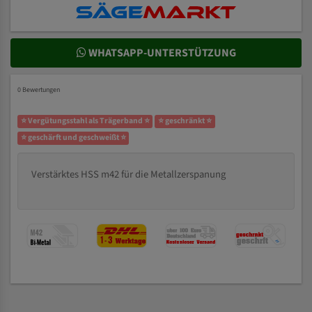
WHATSAPP-UNTERSTÜTZUNG
0 Bewertungen
⭐ Vergütungsstahl als Trägerband ⭐
⭐ geschränkt ⭐
⭐ geschärft und geschweißt ⭐
Verstärktes HSS m42 für die Metallzerspanung