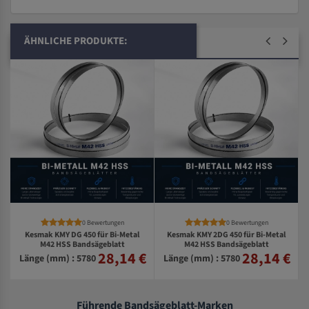
ÄHNLICHE PRODUKTE:
0 Bewertungen
0 Bewertungen
Kesmak KMY DG 450 für Bi-Metal
Kesmak KMY 2DG 450 für Bi-Metal
M42 HSS Bandsägeblatt
M42 HSS Bandsägeblatt
28,14 €
28,14 €
€
Länge (mm) : 5780
Länge (mm) : 5780
Führende Bandsägeblatt-Marken