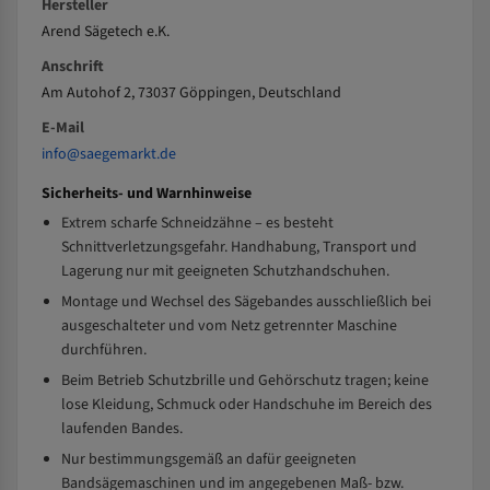
Hersteller
Arend Sägetech e.K.
Anschrift
Am Autohof 2, 73037 Göppingen, Deutschland
E-Mail
info@saegemarkt.de
Sicherheits- und Warnhinweise
Extrem scharfe Schneidzähne – es besteht
Schnittverletzungsgefahr. Handhabung, Transport und
Lagerung nur mit geeigneten Schutzhandschuhen.
Montage und Wechsel des Sägebandes ausschließlich bei
ausgeschalteter und vom Netz getrennter Maschine
durchführen.
Beim Betrieb Schutzbrille und Gehörschutz tragen; keine
lose Kleidung, Schmuck oder Handschuhe im Bereich des
laufenden Bandes.
Nur bestimmungsgemäß an dafür geeigneten
Bandsägemaschinen und im angegebenen Maß- bzw.