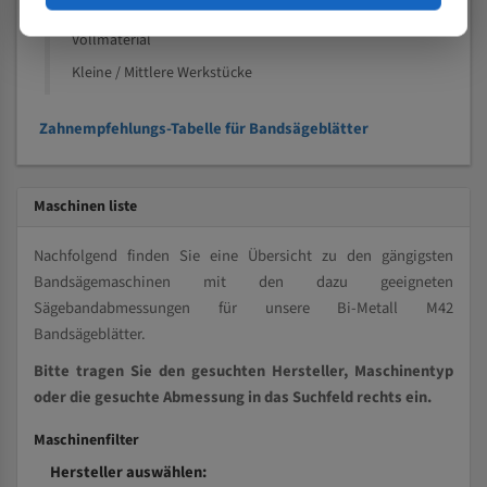
Kleine und mittlere Profile / Kleine Durchmesser
Vollmaterial
Kleine / Mittlere Werkstücke
Zahnempfehlungs-Tabelle für Bandsägeblätter
Maschinen liste
Nachfolgend finden Sie eine Übersicht zu den gängigsten
Bandsägemaschinen mit den dazu geeigneten
Sägebandabmessungen für unsere Bi-Metall M42
Bandsägeblätter.
Bitte tragen Sie den gesuchten Hersteller, Maschinentyp
oder die gesuchte Abmessung in das Suchfeld rechts ein.
Maschinenfilter
Hersteller auswählen: