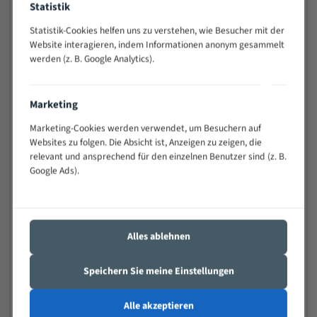
Statistik
Widerstandsfähig gegen Zahnbruch auch bei
schwierigen Werkstücken (Materialmischung,
Statistik-Cookies helfen uns zu verstehen, wie Besucher mit der
wechselnde Verbindungslängen)
Website interagieren, indem Informationen anonym gesammelt
werden (z. B. Google Analytics).
Sehr geringe Vibration
Äußerst verschleißfest
Marketing
Technische Beschreibung:
Marketing-Cookies werden verwendet, um Besuchern auf
Positiver Spanwinkel
Websites zu folgen. Die Absicht ist, Anzeigen zu zeigen, die
relevant und ansprechend für den einzelnen Benutzer sind (z. B.
Bandkörper aus hochlegiertem Federstahl
Google Ads).
Legierte HSS-beschichtete Zahnspitzen
Spezielle Zahngeometrie und Zahnteilung
Alles ablehnen
Materialien:
Stahl
Speichern Sie meine Einstellungen
Nichteisenmetalle
Alle akzeptieren
Speziell entwickelt für Profile / Rohre