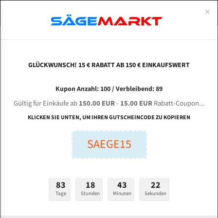
0
×
Spezialstahl Gehärtet
Uddeholm
Glatte
Eine Schneide, doppelte Fase
Spezialstahl
Standart
ÜBER UNS
DEUTSCH
Startseite
Bandsägeblätter Für Metall
Bi-Metal M42 (Standardgröße)
Kee
Uddeholm Gehärtet
Spezialstahl
Konvex
Zwei Schneiden, vierfache Fase
Uddeholm
gehärtete Zahnspitzen
ABOUTS
ENGLISH
GLÜCKWUNSCH! 15 € RABATT AB 150 € EINKAUFSWERT
Flexback
Gehärtete zahnspitzen
Konkav
Flexback Meterware
KEENSAW GZ4235 für 4470 mm Bi-Metall
FRANCE
Kupon Anzahl: 100 / Verbleibend: 89
Dachzahnung
Bi-Metall Meterware
Bandsägeblätter
Gültig für Einkäufe ab
150.00 EUR
-
15.00 EUR
Rabatt-Coupon...
Fleischerei Bandsägeblätter
KLICKEN SIE UNTEN, UM IHREN GUTSCHEINCODE ZU KOPIEREN
Länge (mm):
Bandmesser Glatt Meterware
SAEGE15
mm
Bandmesser Dachzahnung Meterware
Breite (mm):
Konkav Meterware
mm
83
18
43
21
Konvex Meterware
Tage
Stunden
Minuten
Sekunden
Stärken + Zahnteilung:
mm