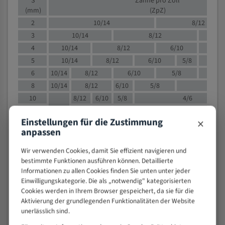
S
Zähne pro Zoll
(mm)
(ZpZ)
2
10/14
8/12
3
10/14
8/12
6/1
4
10/14
8/12
6/10
5/8
5
10/14
8/12
6/10
5/8
6
10/14
8/12
6/10
5/8
8
10/14
8/12
6/10
5/8
4/
10
8/12
6/10
5/8
4/6
12
8/12
6/10
4/6
×
Einstellungen für die Zustimmung
15
8/12
6/10
4/5
anpassen
20
4/6
4/5
30
4/5
4/5
Wir verwenden Cookies, damit Sie effizient navigieren und
bestimmte Funktionen ausführen können. Detaillierte
50
4/5
3/4
Informationen zu allen Cookies finden Sie unten unter jeder
80
3/4
Einwilligungskategorie. Die als „notwendig" kategorisierten
> 100
1,
Cookies werden in Ihrem Browser gespeichert, da sie für die
Aktivierung der grundlegenden Funktionalitäten der Website
VOLLMATERIAL
unerlässlich sind.
Zähne pro