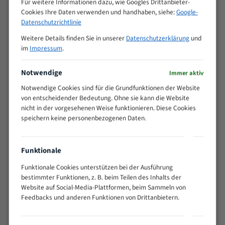
Für weitere Informationen dazu, wie Googles Drittanbieter-
M (mm)
Zoll (ZpZ)
)
Cookies Ihre Daten verwenden und handhaben, siehe:
Google-
>
Datenschutzrichtlinie
10/14
25
Weitere Details finden Sie in unserer
Datenschutzerklärung
und
15 - 40
8/12
im
Impressum
.
25 - 50
6/10
35 - 70
5/8
Notwendige
Immer aktiv
50 - 120
4/6
Notwendige Cookies sind für die Grundfunktionen der Website
80 - 180
3/4
von entscheidender Bedeutung. Ohne sie kann die Website
130 -
nicht in der vorgesehenen Weise funktionieren. Diese Cookies
2/3
350
speichern keine personenbezogenen Daten.
150 -
1,5/2
450
200 -
Funktionale
1,1/1,6
600
Funktionale Cookies unterstützen bei der Ausführung
> 500
0,75/1,25
bestimmter Funktionen, z. B. beim Teilen des Inhalts der
Website auf Social-Media-Plattformen, beim Sammeln von
Vorteile:
Feedbacks und anderen Funktionen von Drittanbietern.
Vielseitiges Bandsägeblatt für verschiedenste
Anwendungen