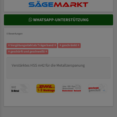
WHATSAPP-UNTERSTÜTZUNG
0 Bewertungen
⭐ Vergütungsstahl als Trägerband ⭐
⭐ geschränkt ⭐
⭐ geschärft und geschweißt ⭐
Verstärktes HSS m42 für die Metallzerspanung