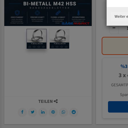
Weiter 
%
3
3 x
GESAMTP
Spa
TEILEN