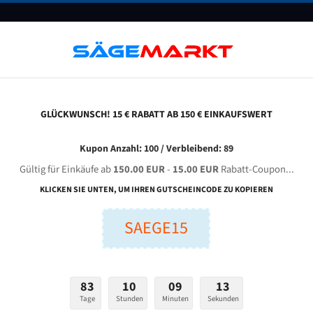
UNTERNEHMEN
FAQ
GUTSCHEINE
BLOG
KONTAKT
GLÜCKWUNSCH! 15 € RABATT AB 150 € EINKAUFSWERT
aida G 4240 Optional Für 4470 Mm Bi-Metall Bandsägeblätter
Kupon Anzahl: 100 / Verbleibend: 89
Gültig für Einkäufe ab
150.00 EUR
-
15.00 EUR
Rabatt-Coupon...
IDA G 4240 optional für 4470 mm Bi-Metall Bandsägeblät
KLICKEN SIE UNTEN, UM IHREN GUTSCHEINCODE ZU KOPIEREN
SAEGE15
nge (mm):
Breite (mm):
Stärken + Zah
mm
mm
Welche Zahn soll 
83
10
09
12
Tage
Stunden
Minuten
Sekunden