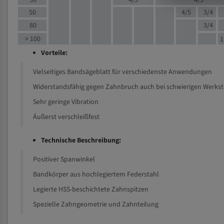
30
4/5
4/5
50
4/5
3/4
80
3/4
> 100
1
Vorteile:
Vielseitiges Bandsägeblatt für verschiedenste Anwendungen
Widerstandsfähig gegen Zahnbruch auch bei schwierigen Werks
Sehr geringe Vibration
Äußerst verschleißfest
Technische Beschreibung:
Positiver Spanwinkel
Bandkörper aus hochlegiertem Federstahl
Legierte HSS-beschichtete Zahnspitzen
Spezielle Zahngeometrie und Zahnteilung