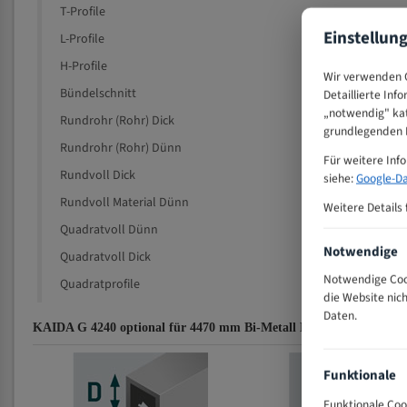
T-Profile
Einstellun
L-Profile
H-Profile
Wir verwenden C
Bündelschnitt
Detaillierte Inf
„notwendig" kat
Rundrohr (Rohr) Dick
grundlegenden F
Rundrohr (Rohr) Dünn
Für weitere Inf
Rundvoll Dick
siehe:
Google-Da
Rundvoll Material Dünn
Weitere Details 
Quadratvoll Dünn
Notwendige
Quadratvoll Dick
Notwendige Cook
Quadratprofile
die Website nic
Daten.
KAIDA G 4240 optional für 4470 mm Bi-Metall Bandsägeblätter Z
Funktionale
Funktionale Coo