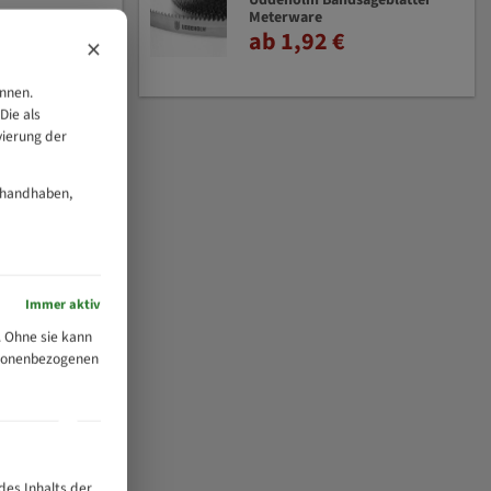
Uddeholm Bandsägeblätter
Meterware
ab 1,92 €
×
önnen.
Die als
vierung der
 handhaben,
Immer aktiv
 Ohne sie kann
ersonenbezogenen
des Inhalts der