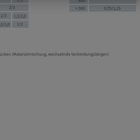
2/3
600
2/3
> 500
0,75/1,25
2/3
1,5/2,0
1/2
,5/2,0
tücken (Materialmischung, wechselnde Verbindungslängen)