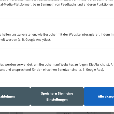
cial-Media-Plattformen, beim Sammeln von Feedbacks und anderen Funktionen
VOLLMATERIAL
Zähne pro
300
500
es helfen uns zu verstehen, wie Besucher mit der Website interagieren, indem I
M (mm)
Zoll (ZpZ)
)
t werden (z. B. Google Analytics).
>
10/14
25
5/8
15 - 40
8/12
0
5/8
25 - 50
6/10
8
4/6
es werden verwendet, um Besuchern auf Websites zu folgen. Die Absicht ist, A
35 - 70
5/8
4/6
vant und ansprechend für den einzelnen Benutzer sind (z. B. Google Ads).
50 - 120
4/6
4/6
80 - 180
3/4
6
130 -
4/5
2/3
350
Speichern Sie meine
4/5
s ablehnen
Alle akzep
150 -
Einstellungen
1,5/2
4/5
450
3/4
200 -
1,1/1,6