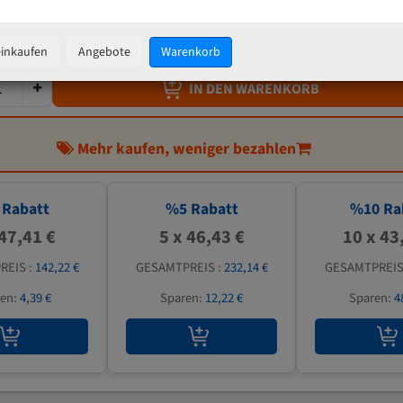
48,87 €
inkl. MwSt
zzgl.
Versandkosten
einkaufen
Angebote
Warenkorb
IN DEN WARENKORB
Mehr kaufen, weniger bezahlen
Rabatt
%
5
Rabatt
%
10
Ra
 47,41 €
5 x 46,43 €
10 x 43
REIS :
142,22 €
GESAMTPREIS :
232,14 €
GESAMTPREIS
ren:
4,39 €
Sparen:
12,22 €
Sparen:
4