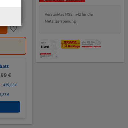
Verstärktes HSS m42 für die
Metallzerspanung
×
batt
,99 €
 :
439,83 €
8,87 €