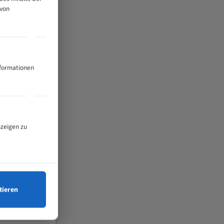
 von
nformationen
nzeigen zu
tieren