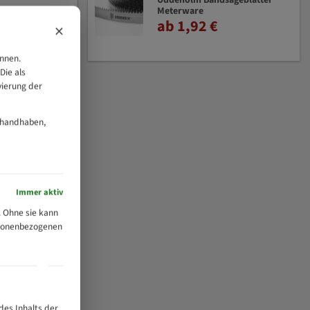
Uddeholm Bandsägeblätter
Meterware
ab 1,92 €
×
önnen.
Die als
vierung der
 handhaben,
Immer aktiv
 Ohne sie kann
ersonenbezogenen
des Inhalts der