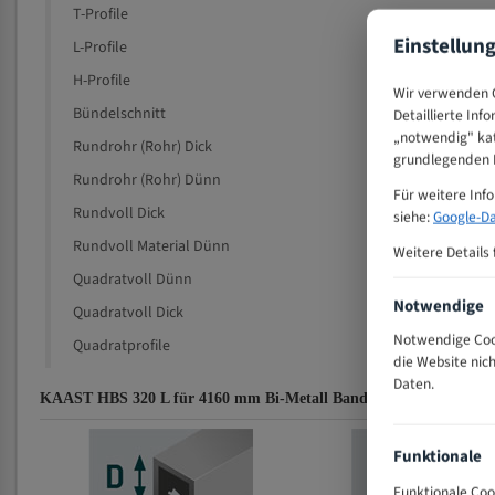
T-Profile
Einstellun
L-Profile
H-Profile
Wir verwenden C
Bündelschnitt
Detaillierte Inf
„notwendig" kat
Rundrohr (Rohr) Dick
grundlegenden F
Rundrohr (Rohr) Dünn
Für weitere Inf
Rundvoll Dick
siehe:
Google-Da
Rundvoll Material Dünn
Weitere Details 
Quadratvoll Dünn
Notwendige
Quadratvoll Dick
Notwendige Cook
Quadratprofile
die Website nic
Daten.
KAAST HBS 320 L für 4160 mm Bi-Metall Bandsägeblätter Zahnem
Funktionale
Funktionale Coo