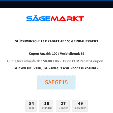
UNTERNEHMEN
FAQ
GUTSCHEINE
BLOG
KONTAKT
GLÜCKWUNSCH! 15 € RABATT AB 150 € EINKAUFSWERT
aast Hbs 320 L Für 4160 Mm Bi-Metall Bandsägeblätter
Kupon Anzahl: 100 / Verbleibend: 89
Gültig für Einkäufe ab
150.00 EUR
-
15.00 EUR
Rabatt-Coupon...
KAAST HBS 320 L für 4160 mm Bi-Metall Bandsägeblätte
KLICKEN SIE UNTEN, UM IHREN GUTSCHEINCODE ZU KOPIEREN
SAEGE15
nge (mm):
Breite (mm):
Stärken + Zah
mm
mm
Welche Zahn soll 
84
16
27
48
Tage
Stunden
Minuten
Sekunden