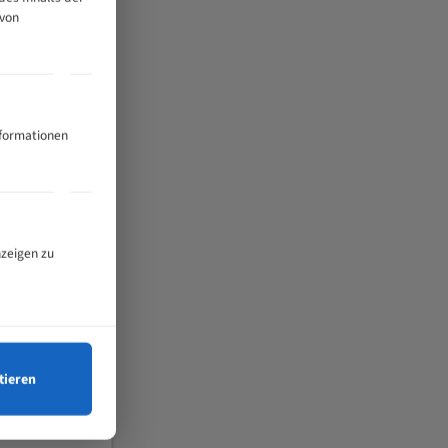
 von
nformationen
nzeigen zu
tieren