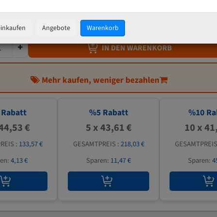
45,90 €
inkl. MwSt
zzgl.
Versandkosten
einkaufen
Angebote
Warenkorb
IN DEN WARENKORB
Mehr kaufen, weniger bezahlen
Rabatt
%
5
Rabatt
%
10
Ra
 44,53 €
5 x 43,61 €
10 x 41
REIS :
133,57 €
GESAMTPREIS :
218,03 €
GESAMTPREIS
ren:
4,13 €
Sparen:
11,47 €
Sparen:
4