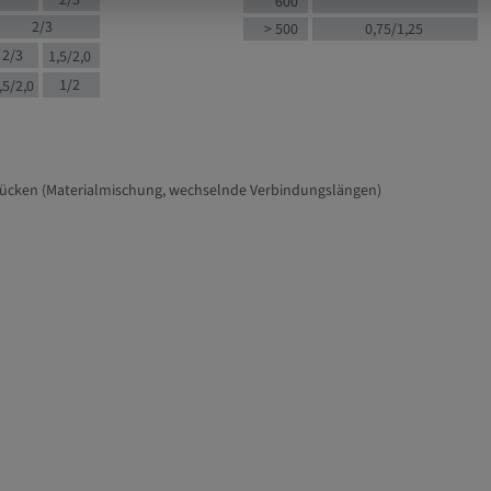
2/3
600
2/3
> 500
0,75/1,25
2/3
1,5/2,0
1/2
,5/2,0
tücken (Materialmischung, wechselnde Verbindungslängen)