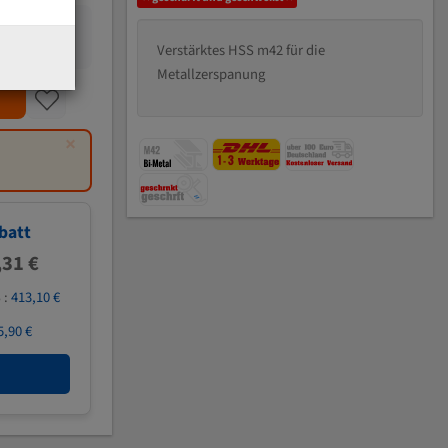
Verstärktes HSS m42 für die
Metallzerspanung
×
batt
,31 €
 :
413,10 €
5,90 €