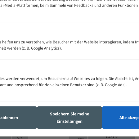
cial-Media-Plattformen, beim Sammeln von Feedbacks und anderen Funktionen
VOLLMATERIAL
Zähne pro
300
500
es helfen uns zu verstehen, wie Besucher mit der Website interagieren, indem I
M (mm)
Zoll (ZpZ)
)
t werden (z. B. Google Analytics).
>
10/14
25
5/8
15 - 40
8/12
0
5/8
25 - 50
6/10
8
4/6
es werden verwendet, um Besuchern auf Websites zu folgen. Die Absicht ist, A
35 - 70
5/8
4/6
vant und ansprechend für den einzelnen Benutzer sind (z. B. Google Ads).
50 - 120
4/6
4/6
80 - 180
3/4
6
130 -
4/5
2/3
350
Speichern Sie meine
4/5
s ablehnen
Alle akzep
150 -
Einstellungen
1,5/2
4/5
450
3/4
200 -
1,1/1,6