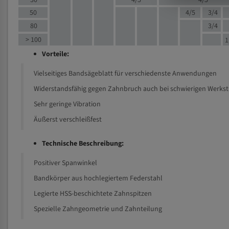
30
4/5
4/5
50
4/5
3/4
80
3/4
> 100
1
Vorteile:
Vielseitiges Bandsägeblatt für verschiedenste Anwendungen
Widerstandsfähig gegen Zahnbruch auch bei schwierigen Werks
Sehr geringe Vibration
Äußerst verschleißfest
Technische Beschreibung:
Positiver Spanwinkel
Bandkörper aus hochlegiertem Federstahl
Legierte HSS-beschichtete Zahnspitzen
Spezielle Zahngeometrie und Zahnteilung