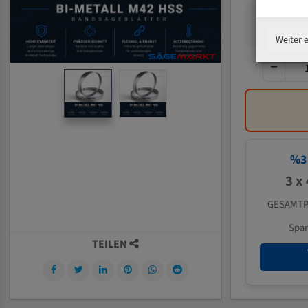
Weiter 
%
3
3 x
GESAMTP
Spa
TEILEN