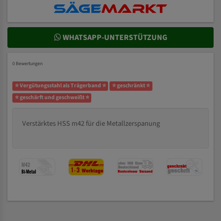
WHATSAPP-UNTERSTÜTZUNG
0 Bewertungen
⭐ Vergütungsstahl als Trägerband ⭐
⭐ geschränkt ⭐
⭐ geschärft und geschweißt ⭐
Verstärktes HSS m42 für die Metallzerspanung