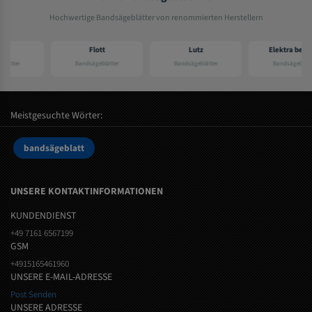
Hochwertige Bandsägeblätter von renommierten Herstellern
Flott
Lutz
Elektra beckum
Bandsägeblätter
Bandsägeblätter
Bandsägeblätter
Meistgesuchte Wörter:
bandsägeblatt
UNSERE KONTAKTINFORMATIONEN
KUNDENDIENST
+49 7161 6567199
GSM
+4915165461960
UNSERE E-MAIL-ADRESSE
Post Senden
UNSERE ADRESSE