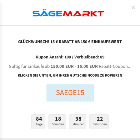
0
×
Spezialstahl Gehärtet
Uddeholm
Glatte
Eine Schneide, doppelte Fase
Spezialstahl
Standart
ÜBER UNS
DEUTSCH
Startseite
Bandsägeblätter Für Metall
Bi-Metal M42 (Standardgröße)
Jae
Uddeholm Gehärtet
Spezialstahl
Konvex
Zwei Schneiden, vierfache Fase
Uddeholm
gehärtete Zahnspitzen
ABOUTS
ENGLISH
GLÜCKWUNSCH! 15 € RABATT AB 150 € EINKAUFSWERT
Flexback
Gehärtete zahnspitzen
Konkav
Flexback Meterware
JAESPA Concept 420 HAP für 5300 mm Bi-Metall
FRANCE
Kupon Anzahl: 100 / Verbleibend: 89
Dachzahnung
Bi-Metall Meterware
Bandsägeblätter
Gültig für Einkäufe ab
150.00 EUR
-
15.00 EUR
Rabatt-Coupon...
Fleischerei Bandsägeblätter
KLICKEN SIE UNTEN, UM IHREN GUTSCHEINCODE ZU KOPIEREN
Länge (mm):
Bandmesser Glatt Meterware
SAEGE15
mm
Bandmesser Dachzahnung Meterware
Breite (mm):
Konkav Meterware
mm
84
18
38
21
Konvex Meterware
Tage
Stunden
Minuten
Sekunden
Stärken + Zahnteilung:
mm