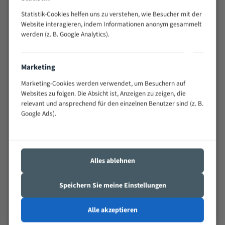
Widerstandsfähig gegen Zahnbruch auch bei
Statistik-Cookies helfen uns zu verstehen, wie Besucher mit der
schwierigen Werkstücken (Materialmischung,
Website interagieren, indem Informationen anonym gesammelt
wechselnde Verbindungslängen)
werden (z. B. Google Analytics).
Sehr geringe Vibration
Äußerst verschleißfest
Marketing
Technische Beschreibung:
Marketing-Cookies werden verwendet, um Besuchern auf
Websites zu folgen. Die Absicht ist, Anzeigen zu zeigen, die
Positiver Spanwinkel
relevant und ansprechend für den einzelnen Benutzer sind (z. B.
Google Ads).
Bandkörper aus hochlegiertem Federstahl
Legierte HSS-beschichtete Zahnspitzen
Spezielle Zahngeometrie und Zahnteilung
Alles ablehnen
Materialien:
Speichern Sie meine Einstellungen
Stahl
Nichteisenmetalle
Alle akzeptieren
Speziell entwickelt für Profile / Rohre