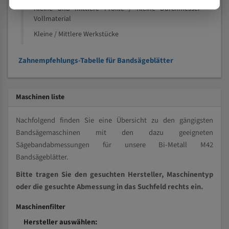
Kleine und mittlere Profile / Kleine Durchmesser
Vollmaterial
Kleine / Mittlere Werkstücke
Zahnempfehlungs-Tabelle für Bandsägeblätter
Maschinen liste
Nachfolgend finden Sie eine Übersicht zu den gängigsten
Bandsägemaschinen mit den dazu geeigneten
Sägebandabmessungen für unsere Bi-Metall M42
Bandsägeblätter.
Bitte tragen Sie den gesuchten Hersteller, Maschinentyp
oder die gesuchte Abmessung in das Suchfeld rechts ein.
Maschinenfilter
Hersteller auswählen: