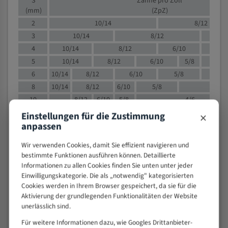
S
Zähne pro Zoll
(mm)
(ZpZ)
2
10/14
8/12
3
10/14
8/12
6/1
4
10/14
8/12
6/10
5/8
5
10/14
8/12
6/10
5/8
6
10/14
8/12
6/10
5/8
8
10/14
8/12
6/10
5/8
4/
10
8/12
6/10
5/8
4/6
12
8/12
6/10
4/6
×
Einstellungen für die Zustimmung
anpassen
15
8/12
6/10
4/5
20
4/6
4/5
Wir verwenden Cookies, damit Sie effizient navigieren und
30
4/5
4/5
bestimmte Funktionen ausführen können. Detaillierte
50
4/5
3/4
Informationen zu allen Cookies finden Sie unten unter jeder
Einwilligungskategorie. Die als „notwendig" kategorisierten
80
3/4
Cookies werden in Ihrem Browser gespeichert, da sie für die
> 100
1,
Aktivierung der grundlegenden Funktionalitäten der Website
unerlässlich sind.
VOLLMATERIAL
Für weitere Informationen dazu, wie Googles Drittanbieter-
Zähne pro