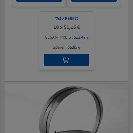
%
10
Rabatt
10 x 51,15 €
GESAMTPREIS :
511,47 €
Sparen:
56,83 €