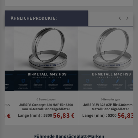
ÄHNLICHE PRODUKTE:
0 Bewertungen
0 Bewertungen
JAESPA Concept 420 HAP für 5300
JAESPA W 323 AZP für 5300 mm Bi-
S
mm Bi-Metall Bandsägeblätter
Metall Bandsägeblätter
56,83 €
56,83 €
€
Länge (mm) : 5300
Länge (mm) : 5300
Führende Bandsägeblatt-Marken