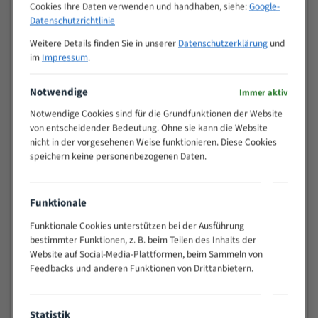
M (mm)
Cookies Ihre Daten verwenden und handhaben, siehe:
Google-
Zoll (ZpZ)
)
Datenschutzrichtlinie
>
10/14
25
Weitere Details finden Sie in unserer
Datenschutzerklärung
und
im
Impressum
.
15 - 40
8/12
25 - 50
6/10
Notwendige
Immer aktiv
35 - 70
5/8
50 - 120
4/6
Notwendige Cookies sind für die Grundfunktionen der Website
von entscheidender Bedeutung. Ohne sie kann die Website
80 - 180
3/4
nicht in der vorgesehenen Weise funktionieren. Diese Cookies
130 -
2/3
speichern keine personenbezogenen Daten.
350
150 -
1,5/2
450
Funktionale
200 -
1,1/1,6
Funktionale Cookies unterstützen bei der Ausführung
600
bestimmter Funktionen, z. B. beim Teilen des Inhalts der
> 500
0,75/1,25
Website auf Social-Media-Plattformen, beim Sammeln von
Vorteile:
Feedbacks und anderen Funktionen von Drittanbietern.
Vielseitiges Bandsägeblatt für verschiedenste
Anwendungen
Statistik