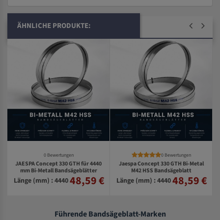
ÄHNLICHE PRODUKTE:
0 Bewertungen
0 Bewertungen
JAESPA Concept 330 GTH für 4440
Jaespa Concept 330 GTH Bi-Metal
mm Bi-Metall Bandsägeblätter
M42 HSS Bandsägeblatt
48,59 €
48,59 €
€
Länge (mm) : 4440
Länge (mm) : 4440
Führende Bandsägeblatt-Marken