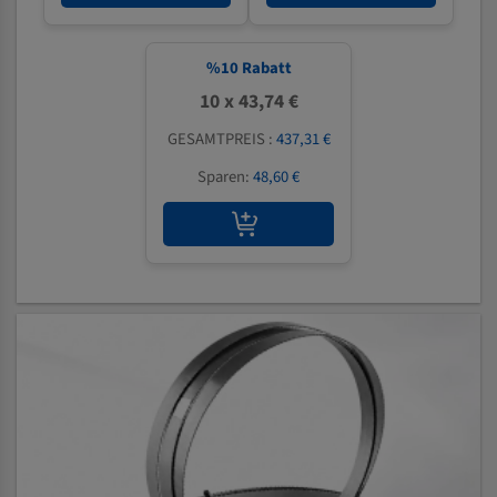
%
10
Rabatt
10 x 43,74 €
GESAMTPREIS :
437,31 €
Sparen:
48,60 €