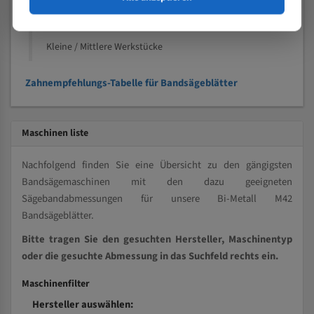
Kleine und mittlere Profile / Kleine Durchmesser
Vollmaterial
Kleine / Mittlere Werkstücke
Zahnempfehlungs-Tabelle für Bandsägeblätter
Maschinen liste
Nachfolgend finden Sie eine Übersicht zu den gängigsten
Bandsägemaschinen mit den dazu geeigneten
Sägebandabmessungen für unsere Bi-Metall M42
Bandsägeblätter.
Bitte tragen Sie den gesuchten Hersteller, Maschinentyp
oder die gesuchte Abmessung in das Suchfeld rechts ein.
Maschinenfilter
Hersteller auswählen: