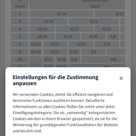
S
Zähne pro Zoll
(mm)
(ZpZ)
2
10/14
8/12
3
10/14
8/12
6/1
4
10/14
8/12
6/10
5/8
5
10/14
8/12
6/10
5/8
6
10/14
8/12
6/10
5/8
8
10/14
8/12
6/10
5/8
4/
10
8/12
6/10
5/8
4/6
12
8/12
6/10
4/6
15
8/12
6/10
4/5
×
Einstellungen für die Zustimmung
20
4/6
4/5
anpassen
30
4/5
4/5
Wir verwenden Cookies, damit Sie effizient navigieren und
50
4/5
3/4
bestimmte Funktionen ausführen können. Detaillierte
80
3/4
Informationen zu allen Cookies finden Sie unten unter jeder
Einwilligungskategorie. Die als „notwendig" kategorisierten
> 100
1,
Cookies werden in Ihrem Browser gespeichert, da sie für die
Aktivierung der grundlegenden Funktionalitäten der Website
VOLLMATERIAL
unerlässlich sind.
Zähne pro