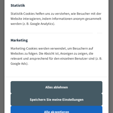
Widerstandsfähig gegen Zahnbruch auch bei
Statistik
schwierigen Werkstücken (Materialmischung,
Statistik-Cookies helfen uns zu verstehen, wie Besucher mit der
wechselnde Verbindungslängen)
Website interagieren, indem Informationen anonym gesammelt
Sehr geringe Vibration
werden (z. B. Google Analytics).
Äußerst verschleißfest
Marketing
Technische Beschreibung:
Marketing-Cookies werden verwendet, um Besuchern auf
Positiver Spanwinkel
Websites zu folgen. Die Absicht ist, Anzeigen zu zeigen, die
Bandkörper aus hochlegiertem Federstahl
relevant und ansprechend für den einzelnen Benutzer sind (z. B.
Google Ads).
Legierte HSS-beschichtete Zahnspitzen
Spezielle Zahngeometrie und Zahnteilung
Materialien:
Alles ablehnen
Stahl
Speichern Sie meine Einstellungen
Nichteisenmetalle
Speziell entwickelt für Profile / Rohre
Alle akzeptieren