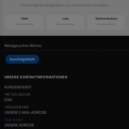
Hochwertige Bandsägeblätter von renommierten Herstellern
Flott
Lutz
Elektra beckum
Bandsägeblätter
Bandsägeblätter
Bandsägeblätter
Meistgesuchte Wörter:
bandsägeblatt
UNSERE KONTAKTINFORMATIONEN
KUNDENDIENST
+49 7161 6567199
GSM
+4915165461960
UNSERE E-MAIL-ADRESSE
Post Senden
UNSERE ADRESSE