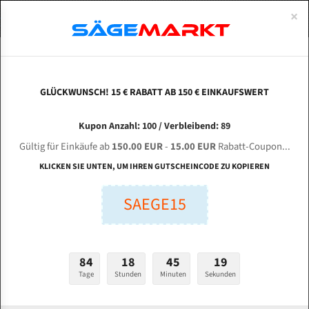
0
×
Spezialstahl Gehärtet
Uddeholm
Glatte
Eine Schneide, doppelte Fase
Spezialstahl
Standart
ÜBER UNS
DEUTSCH
Startseite
Bandsägeblätter Für Metall
Bi-Metal M42 (Standardgröße)
Jae
Uddeholm Gehärtet
Spezialstahl
Konvex
Zwei Schneiden, vierfache Fase
Uddeholm
gehärtete Zahnspitzen
ABOUTS
ENGLISH
GLÜCKWUNSCH! 15 € RABATT AB 150 € EINKAUFSWERT
Flexback
Gehärtete zahnspitzen
Konkav
Flexback Meterware
JAESPA Concept 330 GTH für 4440 mm Bi-Metall
FRANCE
Kupon Anzahl: 100 / Verbleibend: 89
Dachzahnung
Bi-Metall Meterware
Bandsägeblätter
Gültig für Einkäufe ab
150.00 EUR
-
15.00 EUR
Rabatt-Coupon...
Fleischerei Bandsägeblätter
KLICKEN SIE UNTEN, UM IHREN GUTSCHEINCODE ZU KOPIEREN
Länge (mm):
Bandmesser Glatt Meterware
SAEGE15
mm
Bandmesser Dachzahnung Meterware
Breite (mm):
Konkav Meterware
mm
84
18
45
18
Konvex Meterware
Tage
Stunden
Minuten
Sekunden
Stärken + Zahnteilung:
mm