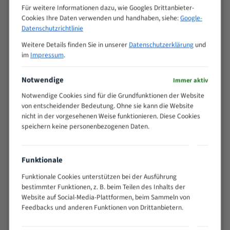
M (mm)
Zoll (ZpZ)
)
Für weitere Informationen dazu, wie Googles Drittanbieter-
Cookies Ihre Daten verwenden und handhaben, siehe:
Google-
>
10/14
Datenschutzrichtlinie
25
15 - 40
8/12
Weitere Details finden Sie in unserer
Datenschutzerklärung
und
im
Impressum
.
25 - 50
6/10
35 - 70
5/8
Notwendige
Immer aktiv
50 - 120
4/6
80 - 180
3/4
Notwendige Cookies sind für die Grundfunktionen der Website
von entscheidender Bedeutung. Ohne sie kann die Website
130 -
2/3
nicht in der vorgesehenen Weise funktionieren. Diese Cookies
350
speichern keine personenbezogenen Daten.
150 -
1,5/2
450
200 -
1,1/1,6
Funktionale
600
> 500
0,75/1,25
Funktionale Cookies unterstützen bei der Ausführung
bestimmter Funktionen, z. B. beim Teilen des Inhalts der
Vorteile:
Website auf Social-Media-Plattformen, beim Sammeln von
Feedbacks und anderen Funktionen von Drittanbietern.
Vielseitiges Bandsägeblatt für verschiedenste
Anwendungen