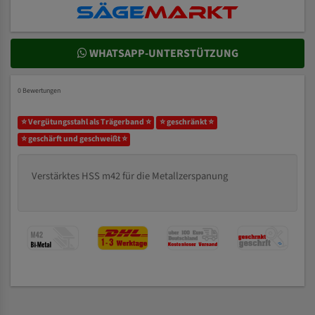
WHATSAPP-UNTERSTÜTZUNG
0 Bewertungen
⭐ Vergütungsstahl als Trägerband ⭐
⭐ geschränkt ⭐
⭐ geschärft und geschweißt ⭐
Verstärktes HSS m42 für die Metallzerspanung