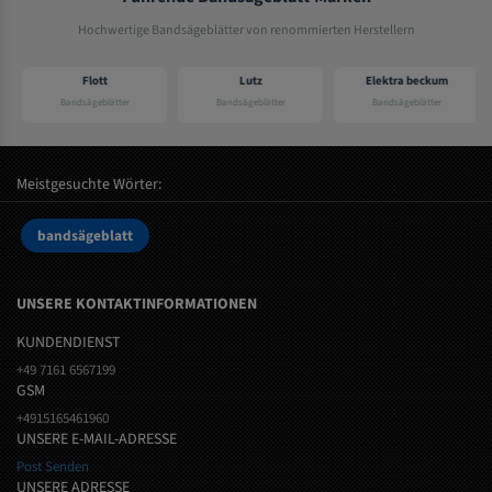
Hochwertige Bandsägeblätter von renommierten Herstellern
Flott
Lutz
Elektra beckum
Bandsägeblätter
Bandsägeblätter
Bandsägeblätter
Meistgesuchte Wörter:
bandsägeblatt
UNSERE KONTAKTINFORMATIONEN
KUNDENDIENST
+49 7161 6567199
GSM
+4915165461960
UNSERE E-MAIL-ADRESSE
Post Senden
UNSERE ADRESSE