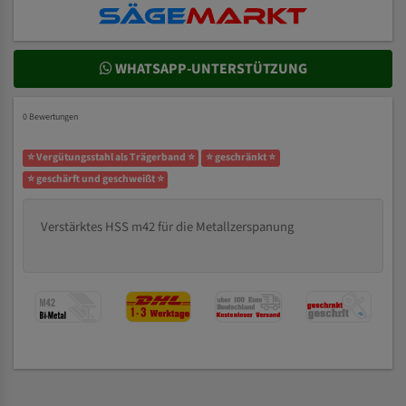
WHATSAPP-UNTERSTÜTZUNG
0 Bewertungen
⭐ Vergütungsstahl als Trägerband ⭐
⭐ geschränkt ⭐
⭐ geschärft und geschweißt ⭐
Verstärktes HSS m42 für die Metallzerspanung