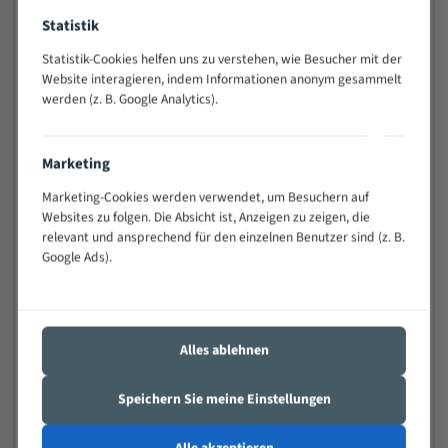
Widerstandsfähig gegen Zahnbruch auch bei
Statistik
schwierigen Werkstücken (Materialmischung,
wechselnde Verbindungslängen)
Statistik-Cookies helfen uns zu verstehen, wie Besucher mit der
Website interagieren, indem Informationen anonym gesammelt
Sehr geringe Vibration
werden (z. B. Google Analytics).
Äußerst verschleißfest
Technische Beschreibung:
Marketing
Marketing-Cookies werden verwendet, um Besuchern auf
Positiver Spanwinkel
Websites zu folgen. Die Absicht ist, Anzeigen zu zeigen, die
Bandkörper aus hochlegiertem Federstahl
relevant und ansprechend für den einzelnen Benutzer sind (z. B.
Google Ads).
Legierte HSS-beschichtete Zahnspitzen
Spezielle Zahngeometrie und Zahnteilung
Materialien:
Alles ablehnen
Stahl
Speichern Sie meine Einstellungen
Nichteisenmetalle
Speziell entwickelt für Profile / Rohre