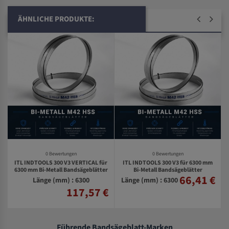
ÄHNLICHE PRODUKTE:
0 Bewertungen
0 Bewertungen
ITL INDTOOLS 300 V3 VERTICAL für
ITL INDTOOLS 300 V3 für 6300 mm
6300 mm Bi-Metall Bandsägeblätter
Bi-Metall Bandsägeblätter
66,41 €
€
Länge (mm) : 6300
Länge (mm) : 6300
117,57 €
Führende Bandsägeblatt-Marken