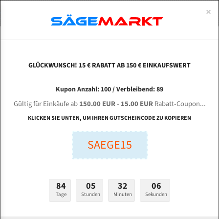
0
×
Spezialstahl Gehärtet
Uddeholm
Glatte
Eine Schneide, doppelte Fase
Spezialstahl
Standart
ÜBER UNS
DEUTSCH
Startseite
Bandsägeblätter Für Metall
Bi-Metal M42 (Standardgröße)
Itl
Uddeholm Gehärtet
Spezialstahl
Konvex
Zwei Schneiden, vierfache Fase
Uddeholm
gehärtete Zahnspitzen
ABOUTS
ENGLISH
GLÜCKWUNSCH! 15 € RABATT AB 150 € EINKAUFSWERT
Flexback
Gehärtete zahnspitzen
Konkav
Flexback Meterware
ITL INDTOOLS 300 V3 für 6300 mm Bi-Metall
FRANCE
Kupon Anzahl: 100 / Verbleibend: 89
Dachzahnung
Bi-Metall Meterware
Bandsägeblätter
Gültig für Einkäufe ab
150.00 EUR
-
15.00 EUR
Rabatt-Coupon...
Fleischerei Bandsägeblätter
KLICKEN SIE UNTEN, UM IHREN GUTSCHEINCODE ZU KOPIEREN
Länge (mm):
Bandmesser Glatt Meterware
SAEGE15
mm
Bandmesser Dachzahnung Meterware
Breite (mm):
Konkav Meterware
mm
84
05
32
05
Konvex Meterware
Tage
Stunden
Minuten
Sekunden
Stärken + Zahnteilung:
mm