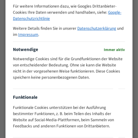
M (mm)
Zoll (ZpZ)
)
Für weitere Informationen dazu, wie Googles Drittanbieter-
>
Cookies Ihre Daten verwenden und handhaben, siehe:
Google-
10/14
25
Datenschutzrichtlinie
15 - 40
8/12
Weitere Details finden Sie in unserer
Datenschutzerklärung
und
25 - 50
6/10
im
Impressum
.
35 - 70
5/8
50 - 120
4/6
Notwendige
Immer aktiv
80 - 180
3/4
Notwendige Cookies sind für die Grundfunktionen der Website
130 -
von entscheidender Bedeutung. Ohne sie kann die Website
2/3
350
nicht in der vorgesehenen Weise funktionieren. Diese Cookies
speichern keine personenbezogenen Daten.
150 -
1,5/2
450
200 -
1,1/1,6
Funktionale
600
> 500
0,75/1,25
Funktionale Cookies unterstützen bei der Ausführung
bestimmter Funktionen, z. B. beim Teilen des Inhalts der
Vorteile:
Website auf Social-Media-Plattformen, beim Sammeln von
Feedbacks und anderen Funktionen von Drittanbietern.
Vielseitiges Bandsägeblatt für verschiedenste
Anwendungen