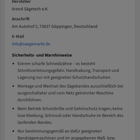
Hersteller
Arend Sägetech e.K.
Anschrift
Am Autohof 2, 73037 Göppingen, Deutschland
E-Mail
info@saegemarkt.de
Sicherheits- und Warnhinweise
Extrem scharfe Schneidzähne – es besteht
Schnittverletzungsgefahr. Handhabung, Transport und
Lagerung nur mit geeigneten Schutzhandschuhen.
Montage und Wechsel des Sägebandes ausschließlich bei
ausgeschalteter und vom Netz getrennter Maschine
durchführen.
Beim Betrieb Schutzbrille und Gehörschutz tragen; keine
lose Kleidung, Schmuck oder Handschuhe im Bereich des
laufenden Bandes.
Nur bestimmungsgemäß an dafür geeigneten
Bandsägemaschinen und im angegebenen Maß- bzw.