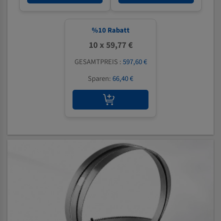
%
10
Rabatt
10 x 59,77 €
GESAMTPREIS :
597,60 €
Sparen:
66,40 €