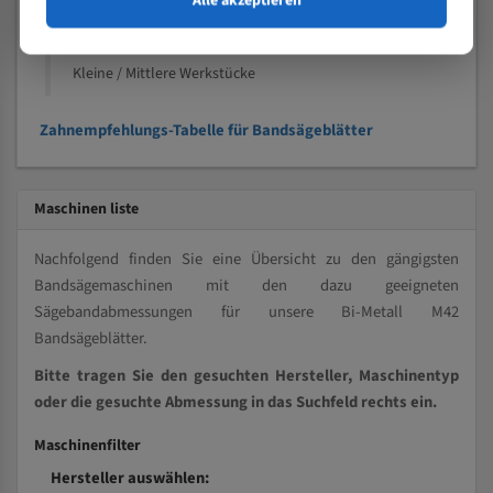
Alle akzeptieren
Kleine und mittlere Profile / Kleine Durchmesser
Vollmaterial
Kleine / Mittlere Werkstücke
Zahnempfehlungs-Tabelle für Bandsägeblätter
Maschinen liste
Nachfolgend finden Sie eine Übersicht zu den gängigsten
Bandsägemaschinen mit den dazu geeigneten
Sägebandabmessungen für unsere Bi-Metall M42
Bandsägeblätter.
Bitte tragen Sie den gesuchten Hersteller, Maschinentyp
oder die gesuchte Abmessung in das Suchfeld rechts ein.
Maschinenfilter
Hersteller auswählen: