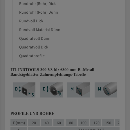
Rundrohr (Rohr) Dick
Rundrohr (Rohr) Dünn
Rundvoll Dick
Rundvoll Material Dünn
Quadratvoll Dünn
Quadratvoll Dick
Quadratprofile
ITL INDTOOLS 300 V3 für 6300 mm Bi-Metall
Bandsägeblätter Zahnempfehlungs-Tabelle
PROFILE UND ROHRE
D(mm)
20
40
60
80
100
120
150
200