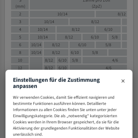
S
Zähne pro Zoll
(mm)
(ZpZ)
2
10/14
8/12
3
10/14
8/12
6/1
4
10/14
8/12
6/10
5/8
5
10/14
8/12
6/10
5/8
6
10/14
8/12
6/10
5/8
8
10/14
8/12
6/10
5/8
4/
10
8/12
6/10
5/8
4/6
12
8/12
6/10
4/6
15
8/12
6/10
4/5
×
Einstellungen für die Zustimmung
20
4/6
4/5
anpassen
30
4/5
4/5
Wir verwenden Cookies, damit Sie effizient navigieren und
50
4/5
3/4
bestimmte Funktionen ausführen können. Detaillierte
80
3/4
Informationen zu allen Cookies finden Sie unten unter jeder
> 100
1,
Einwilligungskategorie. Die als „notwendig" kategorisierten
Cookies werden in Ihrem Browser gespeichert, da sie für die
VOLLMATERIAL
Aktivierung der grundlegenden Funktionalitäten der Website
unerlässlich sind.
Zähne pro